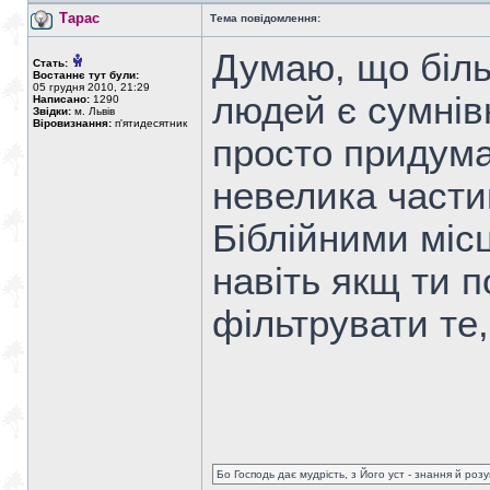
Тарас
Тема повідомлення:
Думаю, що біль
Стать:
Востаннє тут були:
05 грудня 2010, 21:29
людей є сумнів
Написано:
1290
Звідки:
м. Львів
Віровизнання:
п'ятидесятник
просто придума
невелика части
Біблійними міс
навіть якщ ти п
фільтрувати те
Бо Господь дає мудрість, з Його уст - знання й роз