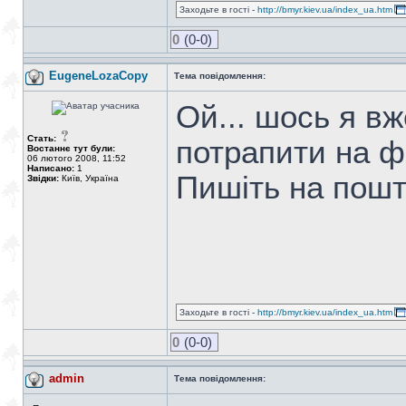
Заходьте в гості -
http://bmyr.kiev.ua/index_ua.htm
0
(0-0)
EugeneLozaCopy
Тема повідомлення:
Ой... шось я в
Стать:
потрапити на ф
Востаннє тут були:
06 лютого 2008, 11:52
Написано:
1
Пишіть на пошту:
Звідки:
Київ, Україна
Заходьте в гості -
http://bmyr.kiev.ua/index_ua.htm
0
(0-0)
admin
Тема повідомлення: