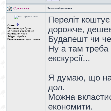
Сонячник
Тема повідомлення:
Переліт коштує 
Стать:
дорожче, дешев
Востаннє тут були:
14 червня 2026, 06:47
Написано:
4694
Будапешт чи че
Звідки:
Україна
Віровизнання:
християнин
Ну а там треба 
екскурсії...
Я думаю, що на
дол.
Можна вкластис
економити.