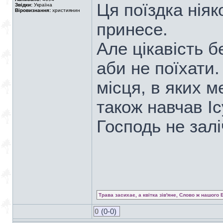
Ця поїздка ніяк
Звідки:
Україна
Віровизнання:
християнин
принесе.
Але цікавість б
аби не поїхати.
місця, в яких 
також навчав І
Господь не залі
Трава засихає, а квітка зів'яне, Слово ж нашого 
0
(0-0)