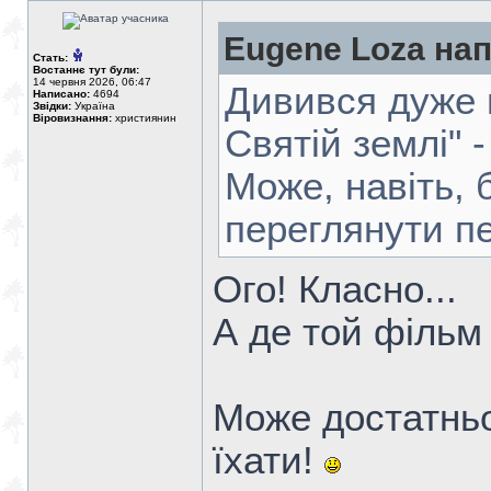
Eugene Loza нап
Стать:
Востаннє тут були:
14 червня 2026, 06:47
Дивився дуже 
Написано:
4694
Звідки:
Україна
Віровизнання:
християнин
Святій землі" -
Може, навіть, 
переглянути пе
Ого! Класно...
А де той фільм
Може достатньо
їхати!