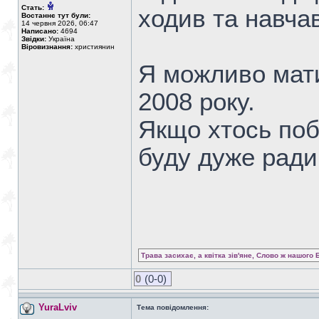
Стать:
ходив та навча
Востаннє тут були:
14 червня 2026, 06:47
Написано:
4694
Звідки:
Україна
Віровизнання:
християнин
Я можливо мати
2008 року.
Якщо хтось поб
буду дуже рад
Трава засихає, а квітка зів'яне, Слово ж нашого 
0
(0-0)
YuraLviv
Тема повідомлення: