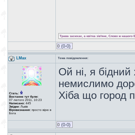
Трава засихає, а квітка зів'яне, Слово ж нашого 
0
(0-0)
LMax
Тема повідомлення:
Ой ні, я бідний
немислимо доро
Хіба що город п
Стать:
Востаннє тут були:
07 лютого 2011, 10:23
Написано:
445
Звідки:
Львів
Віровизнання:
просто вірю в
Бога
0
(0-0)