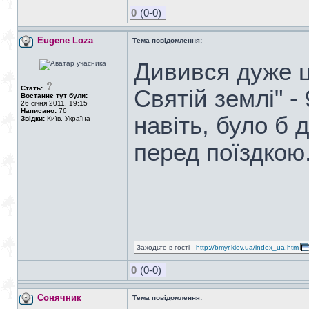
0
(0-0)
Eugene Loza
Тема повідомлення:
Дивився дуже ц
Стать:
Святій землі" -
Востаннє тут були:
26 січня 2011, 19:15
Написано:
76
навіть, було б 
Звідки:
Київ, Україна
перед поїздкою
Заходьте в гості -
http://bmyr.kiev.ua/index_ua.htm
0
(0-0)
Сонячник
Тема повідомлення: