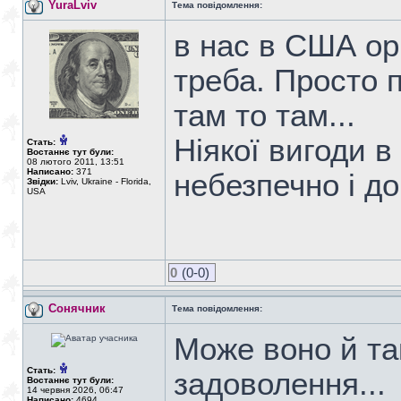
YuraLviv
Тема повідомлення:
в нас в США ор
треба. Просто 
там то там...
Ніякої вигоди 
Стать:
Востаннє тут були:
08 лютого 2011, 13:51
Написано:
371
небезпечно і до
Звідки:
Lviv, Ukraine - Florida,
USA
0
(0-0)
Сонячник
Тема повідомлення:
Може воно й так
Стать:
задоволення...
Востаннє тут були:
14 червня 2026, 06:47
Написано:
4694