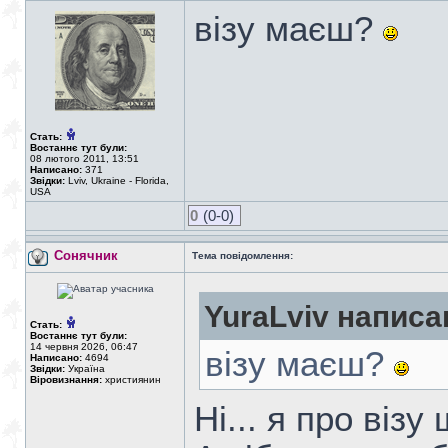
візу маєш?
Стать:
Востаннє тут були:
08 лютого 2011, 13:51
Написано:
371
Звідки:
Lviv, Ukraine - Florida,
USA
0
(0-0)
Сонячник
Тема повідомлення:
YuraLviv написа
Стать:
Востаннє тут були:
14 червня 2026, 06:47
візу маєш?
Написано:
4694
Звідки:
Україна
Віровизнання:
християнин
Ні... я про візу