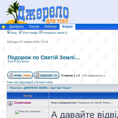
Джерело
Поезія
Рейтинг
Форум
Вхід
Реєстрація
Написати admin`у
Сьогодні: 07 серпня 2026, 17:44
Подорож по Святій Землі...
Версія для друку
Сторінка
1
з
2
[ 28 повідомлень ]
Теми без відповідей
|
Активні теми
Початок
»
ДЖЕРЕЛО ЗЕМНЕ
»
Що? Де? Коли?
Автор
Сонячник
Тема повідомлення:
Подорож по Святій Землі...
А давайте відві