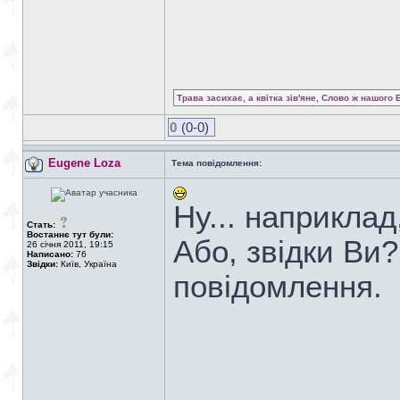
Трава засихає, а квітка зів'яне, Слово ж нашого 
0
(0-0)
Eugene Loza
Тема повідомлення:
Ну... наприклад
Стать:
Востаннє тут були:
Або, звідки Ви
26 січня 2011, 19:15
Написано:
76
Звідки:
Київ, Україна
повідомлення.