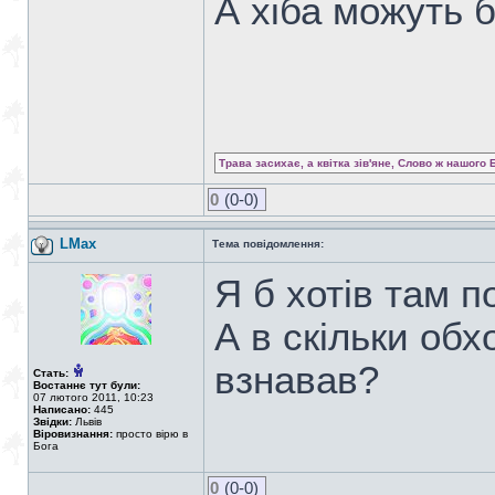
А хіба можуть 
Трава засихає, а квітка зів'яне, Слово ж нашого 
0
(0-0)
LMax
Тема повідомлення:
Я б хотів там п
А в скільки обх
взнавав?
Стать:
Востаннє тут були:
07 лютого 2011, 10:23
Написано:
445
Звідки:
Львів
Віровизнання:
просто вірю в
Бога
0
(0-0)