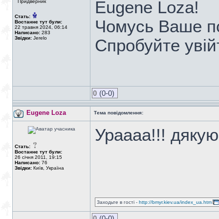
Eugene Loza!
Придверник
Стать:
Чомусь Ваше пс
Востаннє тут були:
22 травня 2024, 06:14
Написано:
283
Звідки:
Jerelo
Спробуйте увійт
0
(0-0)
Eugene Loza
Тема повідомлення:
Ураааа!!! дякую!
Стать:
Востаннє тут були:
26 січня 2011, 19:15
Написано:
76
Звідки:
Київ, Україна
Заходьте в гості -
http://bmyr.kiev.ua/index_ua.htm
0
(0-0)