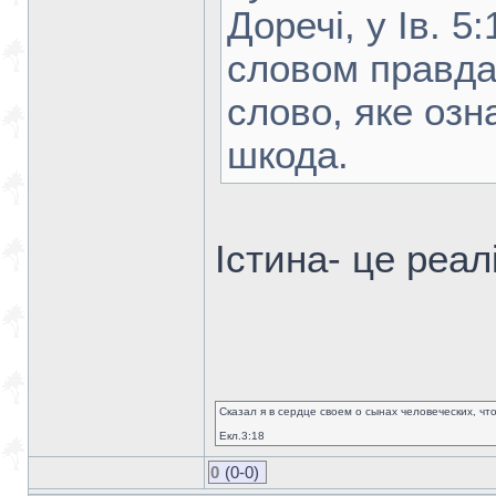
Доречі, у Ів. 5:
словом правда
слово, яке озн
шкода.
Істина- це реал
Сказал я в сердце своем о сынах человеческих, чт
Екл.3:18
0
(0-0)