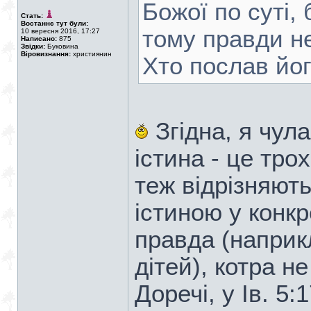
Божої по суті, 
Стать:
Востаннє тут були:
тому правди не
10 вересня 2016, 17:27
Написано:
875
Звідки:
Буковина
Віровизнання:
християнин
Хто послав йог
Згідна, я чула
істина - це тро
теж відрізняють
істиною у конкр
правда (наприк
дітей), котра н
Доречі, у Ів. 5:1