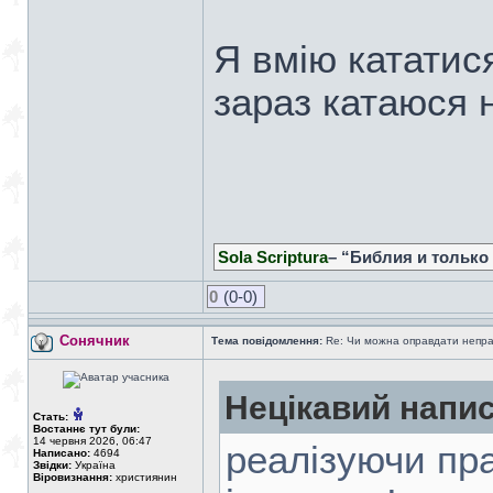
Я вмію кататис
зараз катаюся 
Sola Scriptura
– “Библия и только
0
(0-0)
Сонячник
Тема повідомлення:
Re: Чи можна оправдати непра
Нецікавий напис
Стать:
Востаннє тут були:
14 червня 2026, 06:47
реалізуючи прав
Написано:
4694
Звідки:
Україна
Віровизнання:
християнин