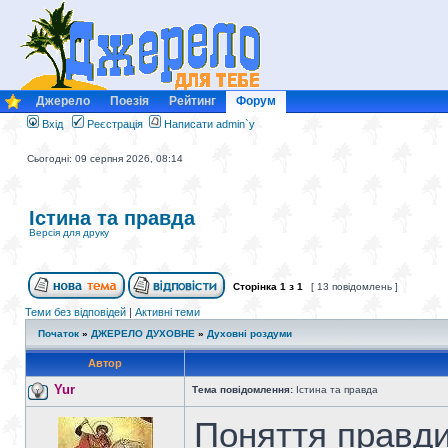
Джерело
Поезія
Рейтинг
Форум
Вхід
Реєстрація
Написати admin`у
Сьогодні: 09 серпня 2026, 08:14
Істина та правда
Версія для друку
Сторінка
1
з
1
[ 13 повідомлень ]
Теми без відповідей
|
Активні теми
Початок
»
ДЖЕРЕЛО ДУХОВНЕ
»
Духовні роздуми
Автор
Yur
Тема повідомлення:
Істина та правда
Поняття правди