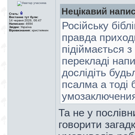
Нецікавий напис
Стать:
Востаннє тут були:
14 червня 2026, 06:47
Російську біблі
Написано:
4694
Звідки:
Україна
Віровизнання:
християнин
правда приходи
підіймається з 
перекладі напи
дослідіть будь
псалма а тоді
умозаключения
Та не у послів
говорити загадк