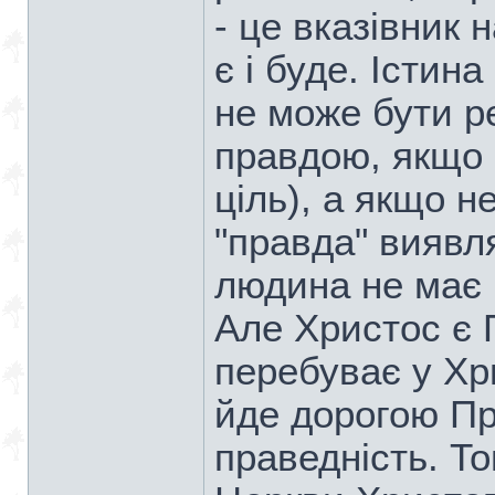
- це вказівник н
є і буде. Істин
не може бути р
правдою, якщо 
ціль), а якщо н
"правда" виявл
людина не має 
Але Христос є 
перебуває у Хри
йде дорогою Пр
праведність. То