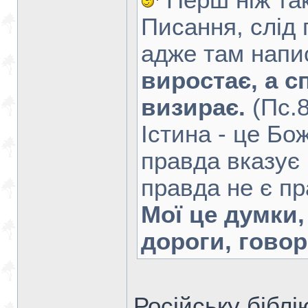
Перш ніж так
Писання, слід 
адже там напи
виростає, а с
визирає.
(Пс.8
Істина - це Бо
правда вказує 
правда не є п
Мої це думки,
дороги, говор
Російську біблію