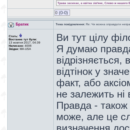
Трава засихає, а квітка зів'яне, Слово ж нашого 
0
(0-0)
Братик
Тема повідомлення:
Re: Чи можна оправдати непра
Ви тут цілу філ
Стать:
Востаннє тут були:
13 жовтня 2017, 04:39
Я думаю правда
Написано:
4006
Звідки:
MA-USA
відрізняється,
відтінок у знач
факт, або аксіо
не залежить ні в
Правда - також 
може, але це с
визначення дос