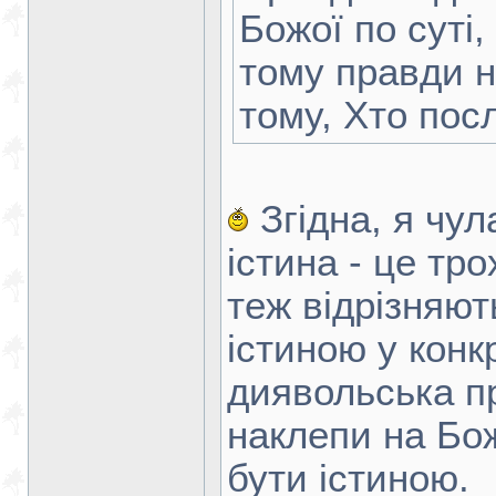
Божої по суті,
тому правди н
тому, Хто посл
Згідна, я чул
істина - це тро
теж відрізняют
істиною у конкр
диявольська п
наклепи на Бож
бути істиною.