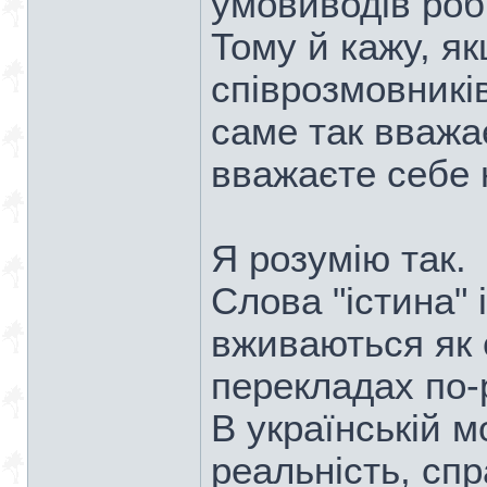
умовиводів роб
Тому й кажу, я
співрозмовникі
саме так вважає
вважаєте себе
Я розумію так.
Слова "істина" і
вживаються як 
перекладах по-
В українській мо
реальність, спр