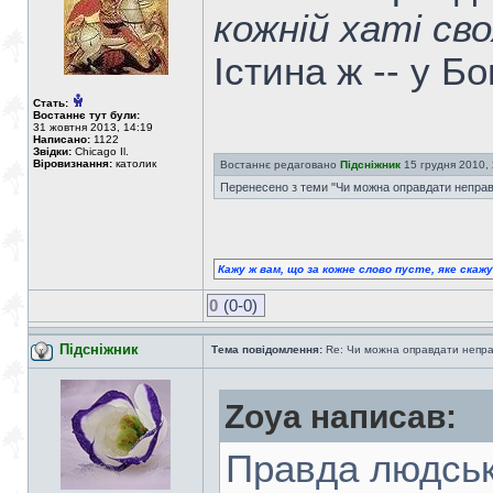
кожній хаті св
Істина ж -- у Б
Стать:
Востаннє тут були:
31 жовтня 2013, 14:19
Написано:
1122
Звідки:
Chicago Il.
Віровизнання:
католик
Востаннє редаговано
Підсніжник
15 грудня 2010, 2
Перенесено з теми "Чи можна оправдати неправ
Кажу ж вам, що за кожне слово пусте, яке скаж
0
(0-0)
Підсніжник
Тема повідомлення:
Re: Чи можна оправдати непра
Zoya написав:
Правда людськ