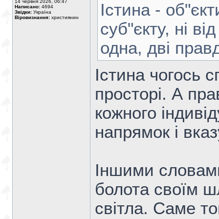
14 червня 2026, 06:47
Істина - об"єкт
Написано:
4694
Звідки:
Україна
Віровизнання:
християнин
суб"єкту, ні ві
одна, дві прав
Істина чогось с
просторі. А пра
кожного індивід
напрямок і вказ
Іншими словами
болота своїм ш
світла. Саме т