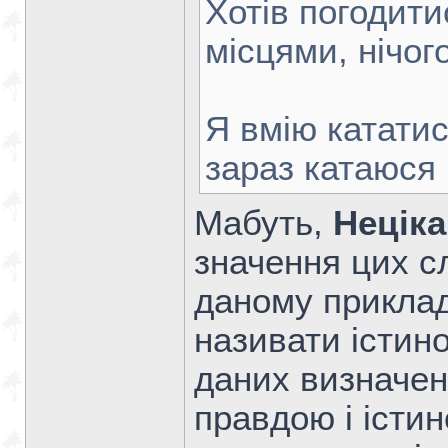
Хотів погодити
місцями, нічог
Я вмію катати
зараз катаюся
Мабуть,
Нецік
значення цих сл
даному приклад
називати істин
даних визначен
правдою і істин