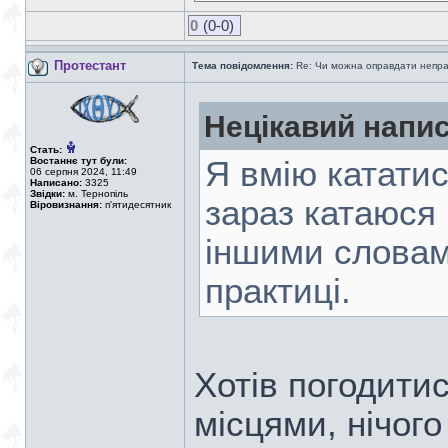
0
(0-0)
Протестант
Тема повідомлення:
Re: Чи можна оправдати непра
Нецікавий напис
Стать:
Востаннє тут були:
Я вмію катати
06 серпня 2024, 11:49
Написано:
3325
Звідки:
м. Тернопіль
зараз катаюся
Віровизнання:
п'ятидесятник
іншими словами
практиці.
Хотів погодитис
місцями, нічого