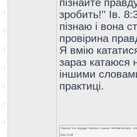
пізнайте правд
зробить!'' Ів. 8
пізнаю і вона с
провірина прав
Я вмію кататис
зараз катаюся 
іншими словами
практиці.
Сказал я в сердце своем о сынах человеческих, чт
Екл.3:18