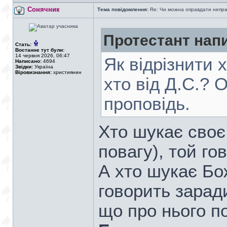
Сонячник
Тема повідомлення:
Re: Чи можна оправдати непра
Протестант нап
Стать:
Востаннє тут були:
14 червня 2026, 06:47
Як відрізнити х
Написано:
4694
Звідки:
Україна
Віровизнання:
християнин
хто від Д.С.? 
проповідь.
Хто шукає своє 
повагу), той го
А хто шукає Бо
говорить зарад
що про нього п