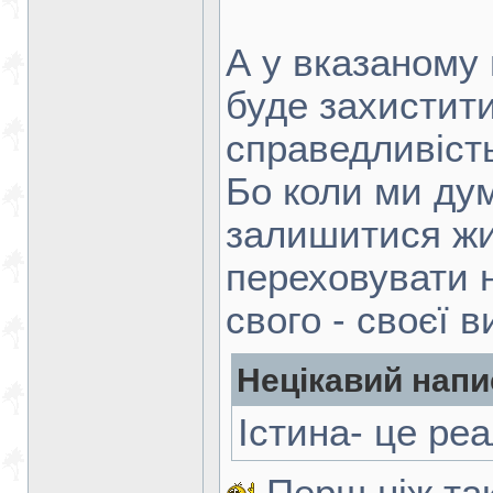
А у вказаному
буде захистит
справедливіст
Бо коли ми ду
залишитися жи
переховувати 
свого - своєї в
Нецікавий напи
Істина- це реа