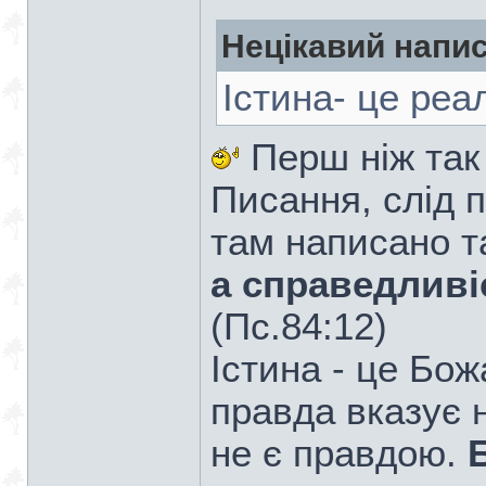
Нецікавий напис
Істина- це реа
Перш ніж так
Писання, слід 
там написано т
а справедливіс
(Пс.84:12)
Істина - це Бо
правда вказує 
не є правдою.