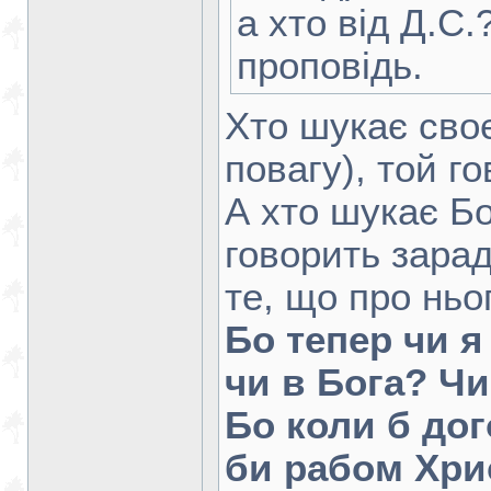
а хто від Д.С
проповідь.
Хто шукає своє
повагу), той г
А хто шукає Бо
говорить зара
те, що про нь
Бо тепер чи 
чи в Бога? Ч
Бо коли б дог
би рабом Хри