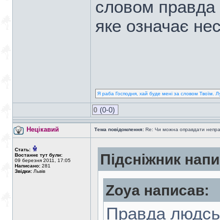
словом правда 
яке означає не
Я раба Господня, хай буде мені за словом Твоїм. Л
0
(0-0)
Нецікавий
Тема повідомлення:
Re: Чи можна оправдати непра
Стать:
Підсніжник напи
Востаннє тут були:
09 березня 2011, 17:05
Написано:
281
Звідки:
Львів
Zoya написав:
Правда людськ