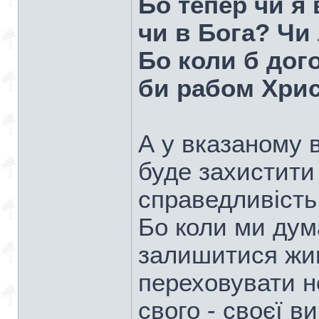
Бо тепер чи я
чи в Бога? Чи
Бо коли б дог
би рабом Хри
А у вказаному 
буде захистити
справедливість
Бо коли ми дум
залишитися жив
переховувати 
свого - своєї ви