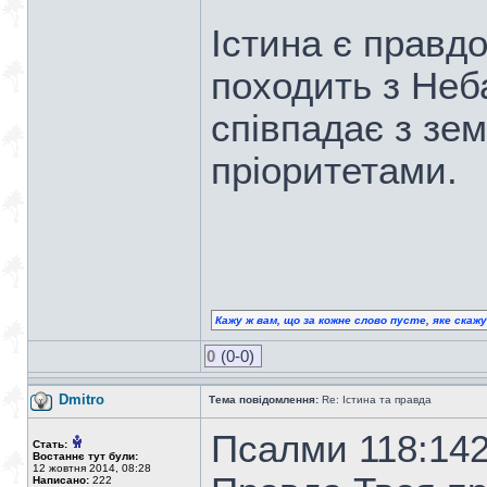
Істина є правд
походить з Неб
співпадає з з
пріоритетами.
Кажу ж вам, що за кожне слово пусте, яке скаж
0
(0-0)
Dmitro
Тема повідомлення:
Re: Істина та правда
Псалми 118:14
Стать:
Востаннє тут були:
12 жовтня 2014, 08:28
Написано:
222