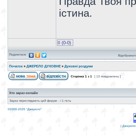
Правда Твоя пра
істина.
0
(0-0)
Поділитися:
Відображати
Початок
»
ДЖЕРЕЛО ДУХОВНЕ
»
Духовні роздуми
Сторінка
1
з
1
[ 13 повідомлень ]
Хто зараз онлайн
Зараз переглядають цей форум: - і 1 гість
©2006-2026 "Джерело"
|
Джерело