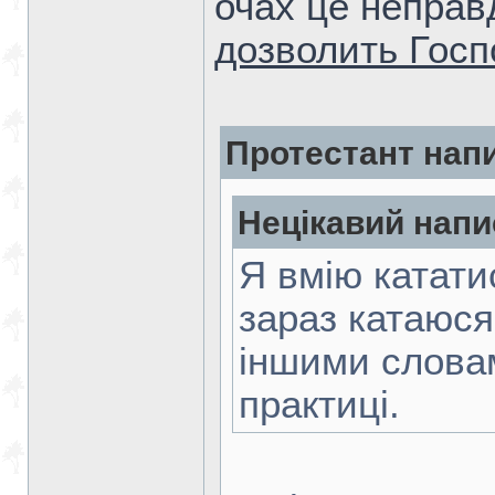
очах це неправд
дозволить Госп
Протестант нап
Нецікавий напи
Я вмію катати
зараз катаюся
іншими словам
практиці.