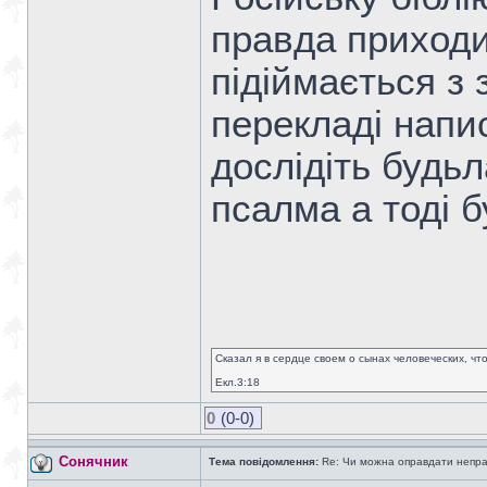
правда приходи
підіймається з з
перекладі напи
дослідіть будь
псалма а тоді 
Сказал я в сердце своем о сынах человеческих, чт
Екл.3:18
0
(0-0)
Сонячник
Тема повідомлення:
Re: Чи можна оправдати непра