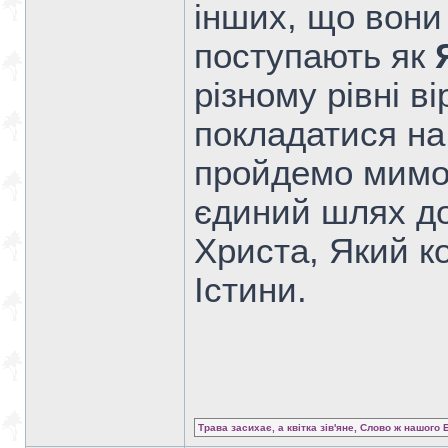
інших, що вони 
поступають як
різному рівні в
покладатися на
пройдемо мимо 
єдиний шлях до 
Христа, Який к
Істини.
Трава засихає, а квітка зів'яне, Слово ж нашого 