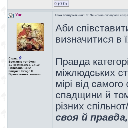
0
(0-0)
Yur
Тема повідомлення:
Re: Чи можна оправдати непра
Аби співставит
визначитися в ї
Правда категор
Стать:
Востаннє тут були:
31 жовтня 2013, 14:19
Написано:
1122
міжлюдських ст
Звідки:
Chicago Il.
Віровизнання:
католик
мірі від самого
спадщини й том
різних спільно
своя й правда, 