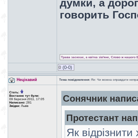
думки, а дорог
говорить Госп
Трава засихає, а квітка зів'яне, Слово ж нашого 
0
(0-0)
Нецікавий
Тема повідомлення:
Re: Чи можна оправдати непра
Стать:
Сонячник напис
Востаннє тут були:
09 березня 2011, 17:05
Написано:
281
Звідки:
Львів
Протестант нап
Як відрізнити 