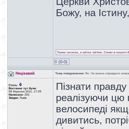
Церкви Христово
Божу, на Істину
Трава засихає, а квітка зів'яне, Слово ж нашого 
0
(0-0)
Нецікавий
Тема повідомлення:
Re: Чи можна оправдати непра
Пiзнати правду 
Стать:
Востаннє тут були:
09 березня 2011, 17:05
реалізуючи цю 
Написано:
281
Звідки:
Львів
велосипеді якщо
дивитись, потріб