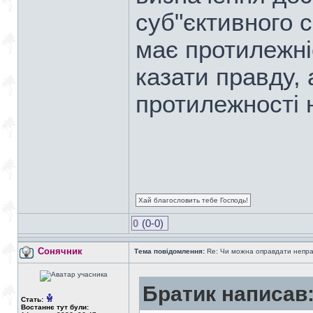
суб"єктивного 
має протилежні
казати правду,
протилежності 
Хай благословить тебе Господь!
0
(0-0)
Сонячник
Тема повідомлення:
Re: Чи можна оправдати непра
Братик написав
Стать:
Востаннє тут були: