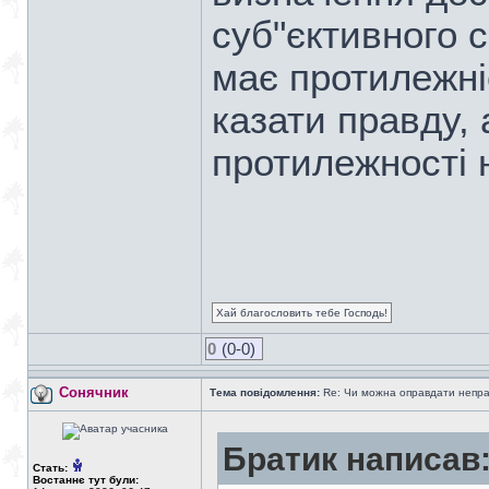
суб"єктивного 
має протилежні
казати правду,
протилежності 
Хай благословить тебе Господь!
0
(0-0)
Сонячник
Тема повідомлення:
Re: Чи можна оправдати непра
Братик написав
Стать:
Востаннє тут були: