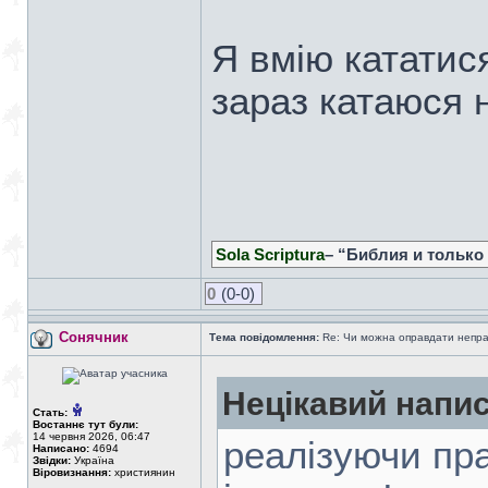
Я вмію кататис
зараз катаюся 
Sola Scriptura
– “Библия и только
0
(0-0)
Сонячник
Тема повідомлення:
Re: Чи можна оправдати непра
Нецікавий напис
Стать:
Востаннє тут були:
14 червня 2026, 06:47
реалізуючи прав
Написано:
4694
Звідки:
Україна
Віровизнання:
християнин