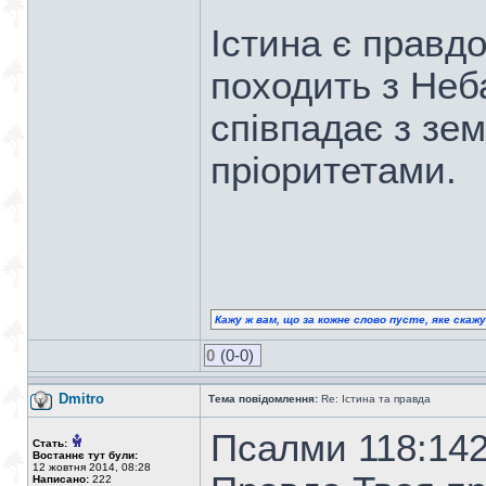
Істина є правд
походить з Неб
співпадає з з
пріоритетами.
Кажу ж вам, що за кожне слово пусте, яке скаж
0
(0-0)
Dmitro
Тема повідомлення:
Re: Істина та правда
Псалми 118:14
Стать:
Востаннє тут були:
12 жовтня 2014, 08:28
Написано:
222