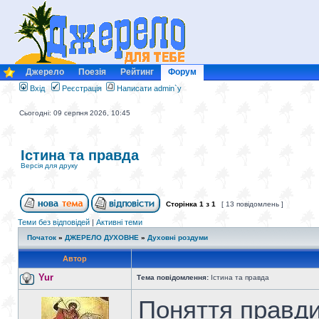
Джерело
Поезія
Рейтинг
Форум
Вхід
Реєстрація
Написати admin`у
Сьогодні: 09 серпня 2026, 10:45
Істина та правда
Версія для друку
Сторінка
1
з
1
[ 13 повідомлень ]
Теми без відповідей
|
Активні теми
Початок
»
ДЖЕРЕЛО ДУХОВНЕ
»
Духовні роздуми
Автор
Yur
Тема повідомлення:
Істина та правда
Поняття правди