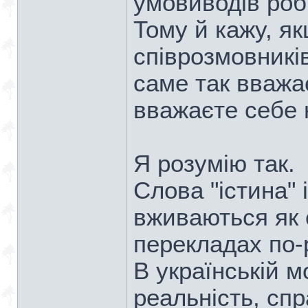
умовиводів роб
Тому й кажу, я
співрозмовникі
саме так вважає
вважаєте себе
Я розумію так.
Слова "істина" і
вживаються як 
перекладах по-
В українській мо
реальність, спр