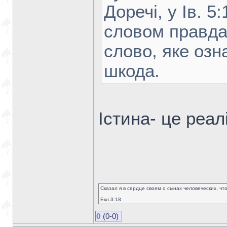
Доречі, у Ів. 5:
словом правда
слово, яке озн
шкода.
Істина- це реал
Сказал я в сердце своем о сынах человеческих, чт
Екл.3:18
0
(0-0)