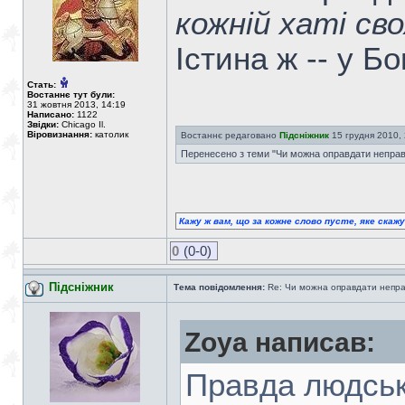
кожній хаті св
Істина ж -- у Б
Стать:
Востаннє тут були:
31 жовтня 2013, 14:19
Написано:
1122
Звідки:
Chicago Il.
Віровизнання:
католик
Востаннє редаговано
Підсніжник
15 грудня 2010, 2
Перенесено з теми "Чи можна оправдати неправ
Кажу ж вам, що за кожне слово пусте, яке скаж
0
(0-0)
Підсніжник
Тема повідомлення:
Re: Чи можна оправдати непра
Zoya написав:
Правда людськ