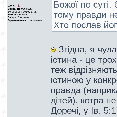
Божої по суті, 
Стать:
Востаннє тут були:
тому правди не
10 вересня 2016, 17:27
Написано:
875
Звідки:
Буковина
Віровизнання:
християнин
Хто послав йог
Згідна, я чула
істина - це тро
теж відрізняють
істиною у конкр
правда (наприк
дітей), котра н
Доречі, у Ів. 5:1