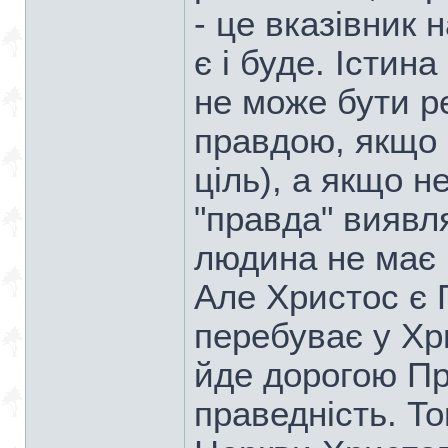
- це вказівник н
є і буде. Істин
не може бути р
правдою, якщо 
ціль), а якщо н
"правда" виявл
людина не має 
Але Христос є 
перебуває у Хри
йде дорогою Пр
праведність. То