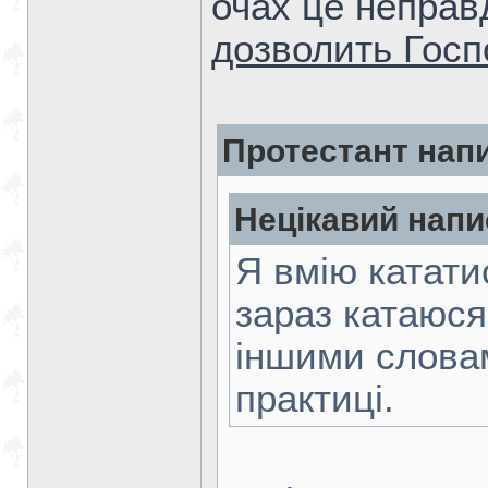
очах це неправд
дозволить Госп
Протестант нап
Нецікавий напи
Я вмію катати
зараз катаюся
іншими словам
практиці.