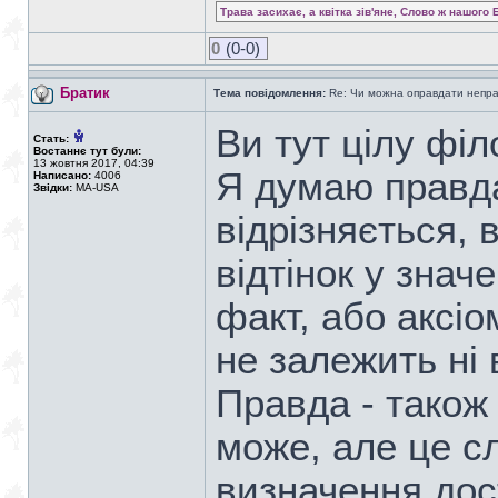
Трава засихає, а квітка зів'яне, Слово ж нашого 
0
(0-0)
Братик
Тема повідомлення:
Re: Чи можна оправдати непра
Ви тут цілу філ
Стать:
Востаннє тут були:
13 жовтня 2017, 04:39
Я думаю правда
Написано:
4006
Звідки:
MA-USA
відрізняється,
відтінок у знач
факт, або аксіо
не залежить ні в
Правда - також 
може, але це с
визначення дос