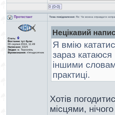
0
(0-0)
Протестант
Тема повідомлення:
Re: Чи можна оправдати непра
Нецікавий напис
Стать:
Востаннє тут були:
Я вмію катати
06 серпня 2024, 11:49
Написано:
3325
Звідки:
м. Тернопіль
зараз катаюся
Віровизнання:
п'ятидесятник
іншими словами
практиці.
Хотів погодитис
місцями, нічого