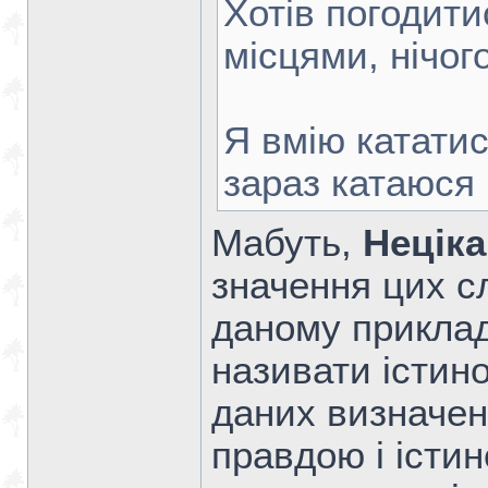
Хотів погодити
місцями, нічог
Я вмію катати
зараз катаюся
Мабуть,
Нецік
значення цих сл
даному приклад
називати істин
даних визначен
правдою і істин