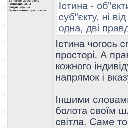
14 червня 2026, 06:47
Істина - об"єкт
Написано:
4694
Звідки:
Україна
Віровизнання:
християнин
суб"єкту, ні ві
одна, дві прав
Істина чогось с
просторі. А пра
кожного індивід
напрямок і вказ
Іншими словами
болота своїм ш
світла. Саме т