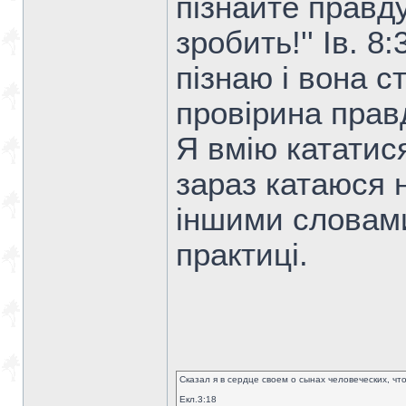
пізнайте правд
зробить!'' Ів. 8
пізнаю і вона с
провірина прав
Я вмію кататис
зараз катаюся 
іншими словами
практиці.
Сказал я в сердце своем о сынах человеческих, чт
Екл.3:18