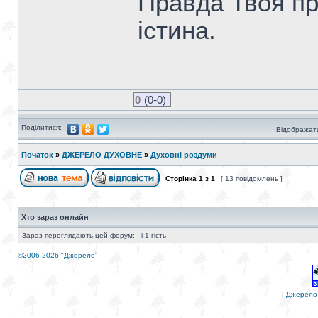
Правда Твоя пра
істина.
0
(0-0)
Поділитися:
Відображати
Початок
»
ДЖЕРЕЛО ДУХОВНЕ
»
Духовні роздуми
Сторінка
1
з
1
[ 13 повідомлень ]
Хто зараз онлайн
Зараз переглядають цей форум: - і 1 гість
©2006-2026 "Джерело"
|
Джерело