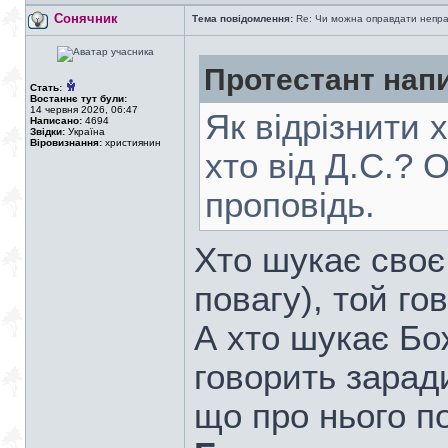
Сонячник
Тема повідомлення:
Re: Чи можна оправдати непра
Протестант нап
Стать:
Востаннє тут були:
14 червня 2026, 06:47
Як відрізнити х
Написано:
4694
Звідки:
Україна
Віровизнання:
християнин
хто від Д.С.? 
проповідь.
Хто шукає своє 
повагу), той го
А хто шукає Бо
говорить зарад
що про нього п