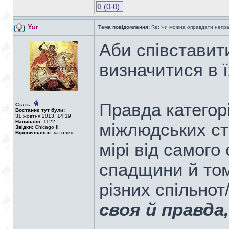
0
(0-0)
Yur
Тема повідомлення:
Re: Чи можна оправдати непра
Аби співставит
визначитися в ї
Правда категор
Стать:
Востаннє тут були:
31 жовтня 2013, 14:19
Написано:
1122
міжлюдських ст
Звідки:
Chicago Il.
Віровизнання:
католик
мірі від самого
спадщини й том
різних спільно
своя й правда, 