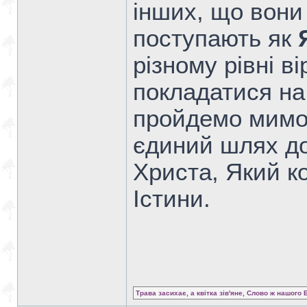
інших, що вони 
поступають як
різному рівні в
покладатися на
пройдемо мимо 
єдиний шлях до 
Христа, Який к
Істини.
Трава засихає, а квітка зів'яне, Слово ж нашого 