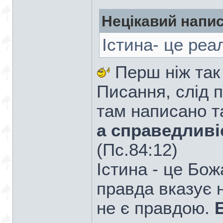
Нецікавий напис
Істина- це реа
Перш ніж так
Писання, слід 
там написано т
а справедливіс
(Пс.84:12)
Істина - це Бо
правда вказує 
не є правдою.