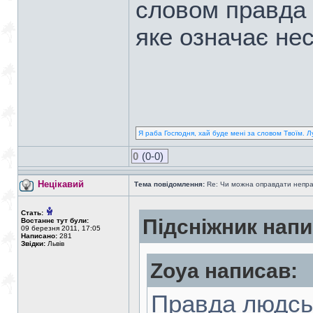
словом правда 
яке означає не
Я раба Господня, хай буде мені за словом Твоїм. Л
0
(0-0)
Нецікавий
Тема повідомлення:
Re: Чи можна оправдати непра
Стать:
Підсніжник напи
Востаннє тут були:
09 березня 2011, 17:05
Написано:
281
Звідки:
Львів
Zoya написав:
Правда людськ