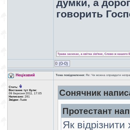
думки, а дорог
говорить Госп
Трава засихає, а квітка зів'яне, Слово ж нашого 
0
(0-0)
Нецікавий
Тема повідомлення:
Re: Чи можна оправдати непра
Стать:
Сонячник напис
Востаннє тут були:
09 березня 2011, 17:05
Написано:
281
Звідки:
Львів
Протестант нап
Як відрізнити 