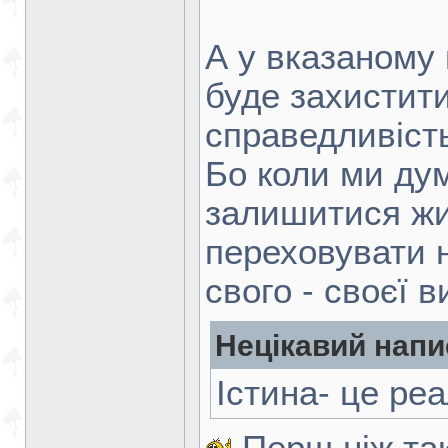
А у вказаному
буде захистит
справедливіст
Бо коли ми ду
залишитися жи
переховувати 
свого - своєї в
Нецікавий напи
Істина- це реа