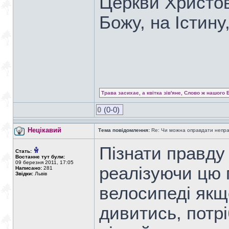
Церкви Христово
Божу, на Істину
Трава засихає, а квітка зів'яне, Слово ж нашого 
0
(0-0)
Нецікавий
Тема повідомлення:
Re: Чи можна оправдати непра
Пiзнати правду 
Стать:
Востаннє тут були:
09 березня 2011, 17:05
реалізуючи цю 
Написано:
281
Звідки:
Львів
велосипеді якщо
дивитись, потріб