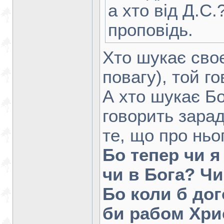
а хто від Д.С
проповідь.
Хто шукає своє
повагу), той г
А хто шукає Бо
говорить зара
те, що про нь
Бо тепер чи 
чи в Бога? Ч
Бо коли б дог
би рабом Хри