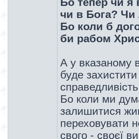
Бо тепер чи я
чи в Бога? Чи
Бо коли б дог
би рабом Хри
А у вказаному 
буде захистити
справедливість
Бо коли ми дум
залишитися жив
переховувати 
свого - своєї ви