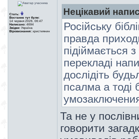
Нецікавий напис
Стать:
Востаннє тут були:
14 червня 2026, 06:47
Російську біблі
Написано:
4694
Звідки:
Україна
Віровизнання:
християнин
правда приходи
підіймається з 
перекладі напи
дослідіть будь
псалма а тоді
умозаключения
Та не у послів
говорити загадк