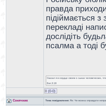
правда приходи
підіймається з з
перекладі напи
дослідіть будь
псалма а тоді 
Сказал я в сердце своем о сынах человеческих, чт
Екл.3:18
0
(0-0)
Сонячник
Тема повідомлення:
Re: Чи можна оправдати непра