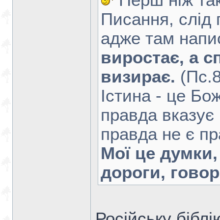
Перш ніж так
Писання, слід 
адже там напи
виростає, а с
визирає.
(Пс.8
Істина - це Бо
правда вказує 
правда не є п
Мої це думки,
дороги, говор
Російську біблію