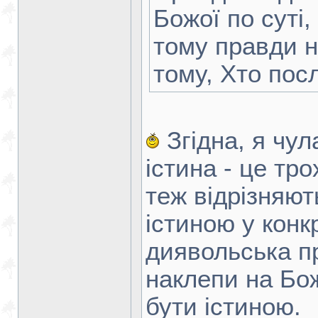
Божої по суті,
тому правди н
тому, Хто посл
Згідна, я чул
істина - це тро
теж відрізняют
істиною у конкр
диявольська п
наклепи на Бож
бути істиною.