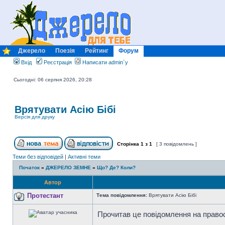
Джерело
Поезія
Рейтинг
Форум
Вхід
Реєстрація
Написати admin`у
Сьогодні: 06 серпня 2026, 20:28
Врятувати Асію Бібі
Версія для друку
Сторінка
1
з
1
[ 3 повідомлень ]
Теми без відповідей
|
Активні теми
Початок
»
ДЖЕРЕЛО ЗЕМНЕ
»
Що? Де? Коли?
Автор
Протестант
Тема повідомлення:
Врятувати Асію Бібі
Прочитав це повідомлення на право