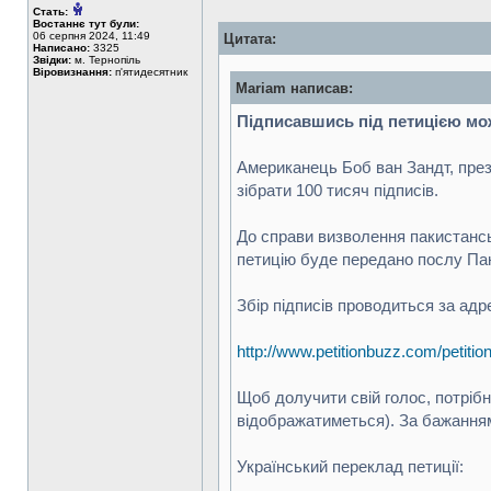
Стать:
Востаннє тут були:
06 серпня 2024, 11:49
Цитата:
Написано:
3325
Звідки:
м. Тернопіль
Віровизнання:
п'ятидесятник
Mariam написав:
Підписавшись під петицією мож
Американець Боб ван Зандт, прези
зібрати 100 тисяч підписів.
До справи визволення пакистанськ
петицію буде передано послу Пак
Збір підписів проводиться за адр
http://www.petitionbuzz.com/petition
Щоб долучити свій голос, потрібн
відображатиметься). За бажанням
Український переклад петиції: