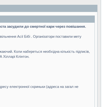
иста засудили до смертної кари через повішання.
вільнення Асії Бібі . Організатори поставили мету
аючий. Коли набереться необхідна кількість підписів,
 Хілларі Клінтон.
адресу електронної скриньки (адреса на загал не