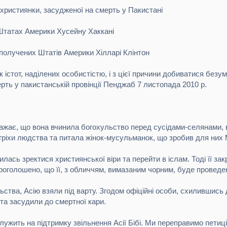
- християнки, засудженої на смерть у Пакистані
Штатах Америки Хусейну Хаккані
получених Штатів Америки Хілларі Клінтон
істот, наділених особистістю, і з цієї причини добиватися безумо
ть у пакистанській провінції Пенджаб 7 листопада 2010 р.
важає, що вона вчинила богохульство перед сусідами-селянами, 
а гріхи людства та питала жінок-мусульманок, що зробив для ни
лась зректися християнської віри та перейти в іслам. Тоді її з
роголошено, що її, з обличчям, вимазаним чорним, буде проведен
льства, Асію взяли під варту. Згодом офіційні особи, схилившис
та засудили до смертної кари.
служить на підтримку звільнення Асії Бібі. Ми переправимо пет