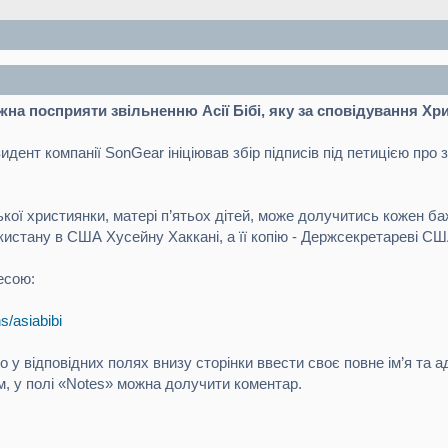
на посприяти звільненню Асії Бібі, яку за сповідування Хр
дент компанії SonGear ініціював збір підписів під петицією про з
ої християнки, матері п’ятьох дітей, може долучитись кожен баж
истану в США Хусейну Хаккані, а її копію - Держсекретареві США
есою:
s/asiabibi
о у відповідних полях внизу сторінки ввести своє повне ім’я та 
, у полі «Notes» можна долучити коментар.