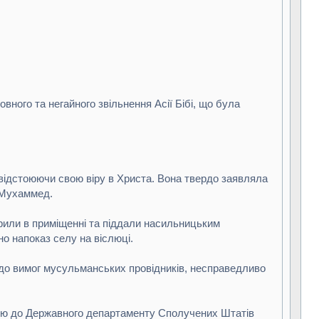
вного та негайного звільнення Асії Бібі, що була
відстоюючи свою віру в Христа. Вона твердо заявляла
х Мухаммед.
акрили в приміщенні та піддали насильницьким
о напоказ селу на віслюці.
ь до вимог мусульманських провідників, несправедливо
ицію до Державного департаменту Сполучених Штатів