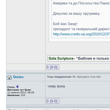
Америки та до Посольства Пакис
Дякуємо за вашу підтримку.
Боб ван Зандт
президент та генеральний директ
http://www.credo-ua.org/2010/12/3
Sola Scriptura
– “Библия и только
0
(0-0)
Dmitro
Тема повідомлення:
Re: Врятувати Асію Бібі
чому вона
Стать:
Востаннє тут були:
12 жовтня 2014, 08:28
Написано:
222
0
(0-0)