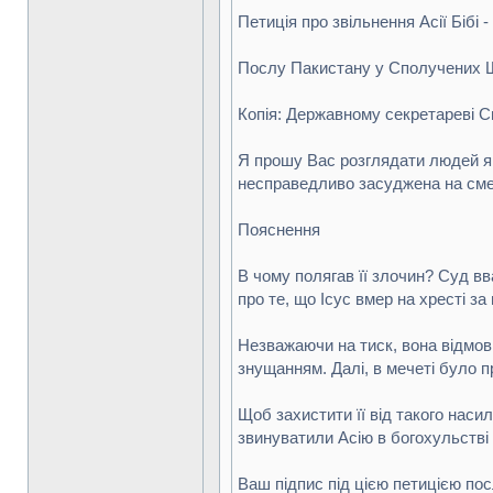
Петиція про звільнення Асії Бібі 
Послу Пакистану у Сполучених 
Копія: Державному секретареві С
Я прошу Вас розглядати людей як 
несправедливо засуджена на смер
Пояснення
В чому полягав її злочин? Суд в
про те, що Ісус вмер на хресті з
Незважаючи на тиск, вона відмови
знущанням. Далі, в мечеті було п
Щоб захистити її від такого наси
звинуватили Асію в богохульстві 
Ваш підпис під цією петицією по