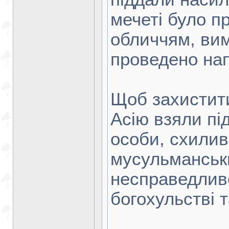
мечеті було пр
обличчям, ви
проведено нап
Щоб захистити
Асію взяли під
особи, схили
мусульманськи
несправедлив
богохульстві 