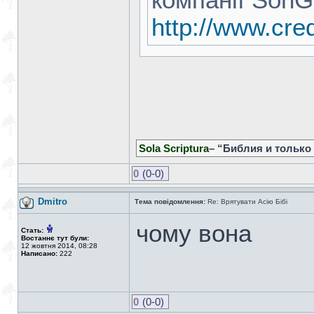
компанії SonG
http://www.cre
Sola Scriptura
– “Библия и только
0
(0-0)
Dmitro
Тема повідомлення:
Re: Врятувати Асію Бібі
чому вона
Стать:
Востаннє тут були:
12 жовтня 2014, 08:28
Написано:
222
0
(0-0)