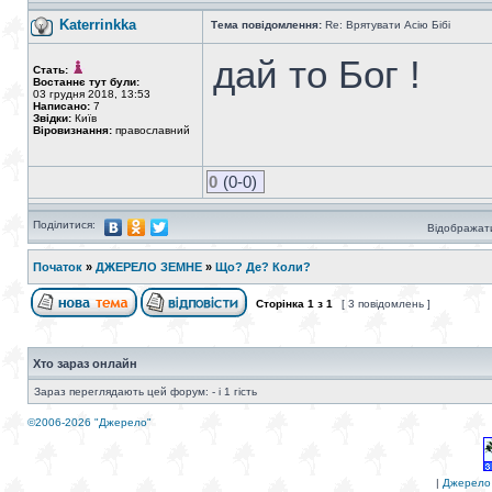
Katerrinkka
Тема повідомлення:
Re: Врятувати Асію Бібі
дай то Бог !
Стать:
Востаннє тут були:
03 грудня 2018, 13:53
Написано:
7
Звідки:
Київ
Віровизнання:
православний
0
(0-0)
Поділитися:
Відображати
Початок
»
ДЖЕРЕЛО ЗЕМНЕ
»
Що? Де? Коли?
Сторінка
1
з
1
[ 3 повідомлень ]
Хто зараз онлайн
Зараз переглядають цей форум: - і 1 гість
©2006-2026 "Джерело"
|
Джерело