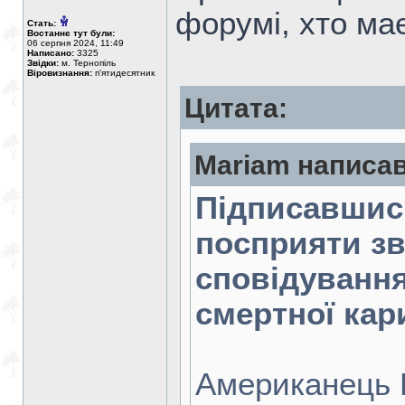
форумі, хто ма
Стать:
Востаннє тут були:
06 серпня 2024, 11:49
Написано:
3325
Звідки:
м. Тернопіль
Віровизнання:
п'ятидесятник
Цитата:
Mariam написав
Підписавшис
посприяти зві
сповідування
смертної кар
Американець Б