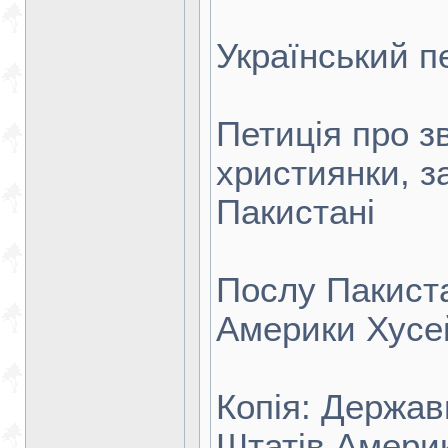
Український п
Петиція про зв
християнки, з
Пакистані
Послу Пакист
Америки Хусе
Копія: Держав
Штатів Америк