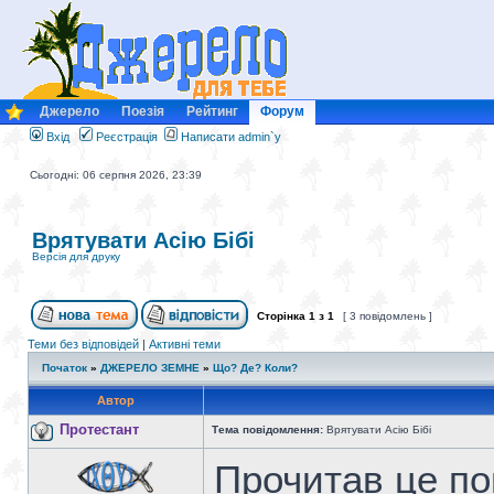
Джерело
Поезія
Рейтинг
Форум
Вхід
Реєстрація
Написати admin`у
Сьогодні: 06 серпня 2026, 23:39
Врятувати Асію Бібі
Версія для друку
Сторінка
1
з
1
[ 3 повідомлень ]
Теми без відповідей
|
Активні теми
Початок
»
ДЖЕРЕЛО ЗЕМНЕ
»
Що? Де? Коли?
Автор
Протестант
Тема повідомлення:
Врятувати Асію Бібі
Прочитав це п