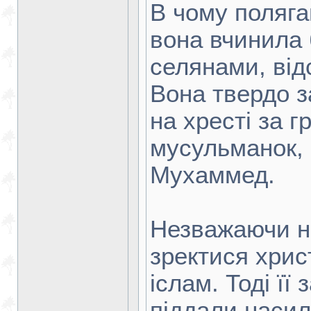
В чому поляга
вона вчинила 
селянами, від
Вона твердо з
на хресті за г
мусульманок,
Мухаммед.
Незважаючи на
зректися хрис
іслам. Тоді її
піддали насил