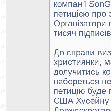
компанії SonGe
петицією про з
Організатори 
тисяч підписів
До справи виз
християнки, м
долучитись к
набереться нео
петицію буде 
США Хусейну Ха
Держсекретаре