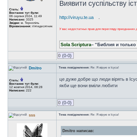
Виявити суспільству іс
Стать:
Востаннє тут були:
06 серпня 2024, 11:49
http://viruyu.te.ua
.
Написано:
3325
Звідки:
м. Тернопіль
Віровизнання:
п'ятидесятник
У вас недостатньо прав для перегляду приєднаних 
Sola Scriptura
– “Библия и только
0
(0-0)
Dmitro
Тема повідомлення:
Re: Я вірую в Ісуса!
це дуже добре що люди вірять в Ісу
Стать:
Востаннє тут були:
якби ще вони вміли любити
12 жовтня 2014, 08:28
Написано:
222
0
(0-0)
sss
Тема повідомлення:
Re: Я вірую в Ісуса!
Dmitro написав: