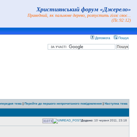
Християнський форум «Джерело»
Праведний, як пальмове дерево, розпустить гіллє своє...
(Пс.92:12)
Допомога
Пошук
опередня тема
|
Перейти до першого непрочитаного повідомлення
|
Наступна тема
Додано:
10 червня 2011, 23:18
31073