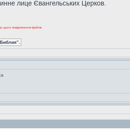
тинне лице Євангельських Церков.
до цього повідомлення файлів.
 Библия”.
са