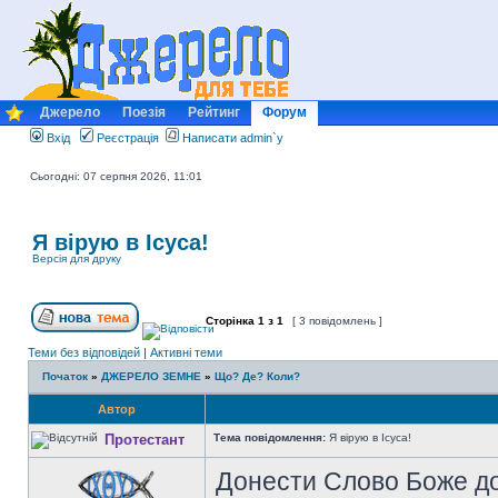
Джерело
Поезія
Рейтинг
Форум
Вхід
Реєстрація
Написати admin`у
Сьогодні: 07 серпня 2026, 11:01
Я вірую в Ісуса!
Версія для друку
Сторінка
1
з
1
[ 3 повідомлень ]
Теми без відповідей
|
Активні теми
Початок
»
ДЖЕРЕЛО ЗЕМНЕ
»
Що? Де? Коли?
Автор
Протестант
Тема повідомлення:
Я вірую в Ісуса!
Донести Слово Боже до