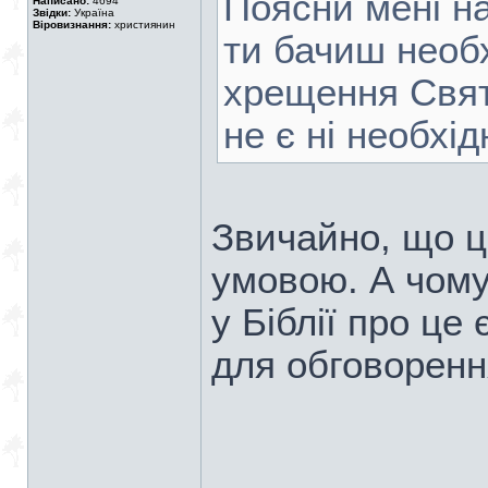
Поясни мені на 
Написано:
4694
Звідки:
Україна
Віровизнання:
християнин
ти бачиш необ
хрещення Свят
не є ні необхі
Звичайно, що ц
умовою. А чому
у Біблії про це
для обговоренн