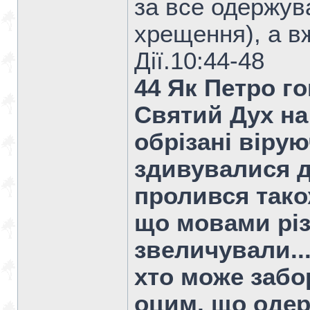
за все одержув
хрещення), а в
Дiї.10:44-48
44 Як Петро г
Святий Дух на 
обрізані вірую
здивувалися д
пролився тако
що мовами різ
звеличували...
хто може заб
оцим, що одер