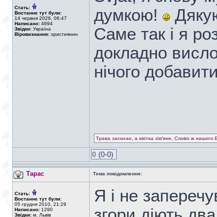
Стать:
думкою!
Дякую
Востаннє тут були:
14 червня 2026, 06:47
Написано:
4694
Саме так і я роз
Звідки:
Україна
Віровизнання:
християнин
докладно висло
нічого добавит
Трава засихає, а квітка зів'яне, Слово ж нашого 
0
(0-0)
Тарас
Тема повідомлення:
Я і не заперечу
Стать:
Востаннє тут були:
05 грудня 2010, 21:29
згори діють два
Написано:
1290
Звідки:
м. Львів