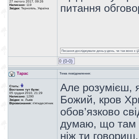
27 лютого 2017, 09:26
питання обгов
Написано:
119
Звідки:
Тернопіль, Україна
Писання досліджували день-у-день, чи так воно є (Ді
0
(0-0)
Тарас
Тема повідомлення:
Але розумієш, 
Стать:
Востаннє тут були:
05 грудня 2010, 21:29
Божий, кров Хр
Написано:
1290
Звідки:
м. Львів
Віровизнання:
п'ятидесятник
обов’язково сві
думаю, що там 
ніж ти говориш.