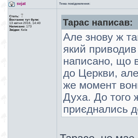
svjat
Тема повідомлення:
Стать:
Тарас написав:
Востаннє тут були:
13 квітня 2016, 14:40
Написано:
173
Звідки:
Київ
Але знову ж та
який приводив 
написано, що 
до Церкви, але
же момент вон
Духа. До того 
приєднались до