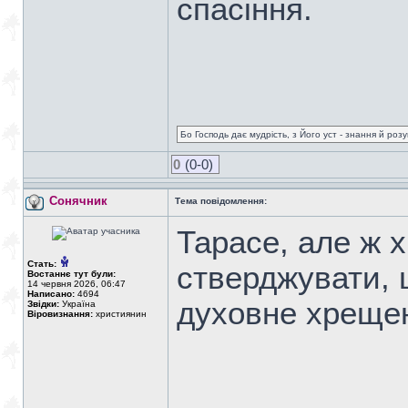
спасіння.
Бо Господь дає мудрість, з Його уст - знання й роз
0
(0-0)
Сонячник
Тема повідомлення:
Тарасе, але ж х
Стать:
стверджувати, 
Востаннє тут були:
14 червня 2026, 06:47
Написано:
4694
духовне хреще
Звідки:
Україна
Віровизнання:
християнин