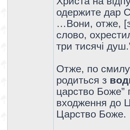
Христа на відпу
одержите дар 
…Вони, отже, [
слово, охрестил
три тисячі душ.
Отже, по смилу
родиться з
вод
царство Боже” 
входження до Ц
Царство Боже.