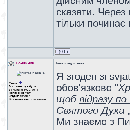
дійсним членом
сказати. Через
тільки починає
0
(0-0)
Сонячник
Тема повідомлення:
Я згоден зі svj
Стать:
обов'язково "
Хр
Востаннє тут були:
14 червня 2026, 06:47
Написано:
4694
щоб
відразу п
Звідки:
Україна
Віровизнання:
християнин
Святого Духа-„
Ми знаємо з Пи