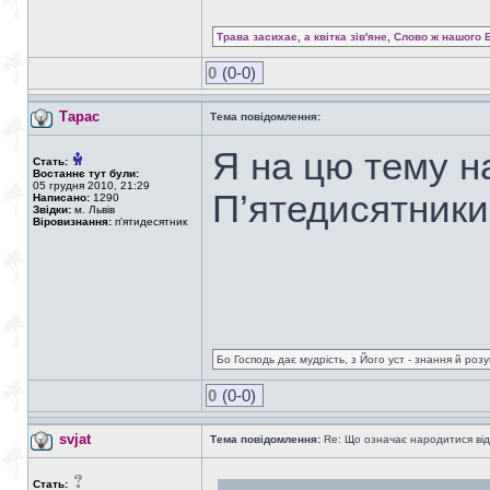
Трава засихає, а квітка зів'яне, Слово ж нашого 
0
(0-0)
Тарас
Тема повідомлення:
Я на цю тему н
Стать:
Востаннє тут були:
05 грудня 2010, 21:29
П’ятедисятники
Написано:
1290
Звідки:
м. Львів
Віровизнання:
п'ятидесятник
Бо Господь дає мудрість, з Його уст - знання й роз
0
(0-0)
svjat
Тема повідомлення:
Re: Що означає народитися від
Стать: