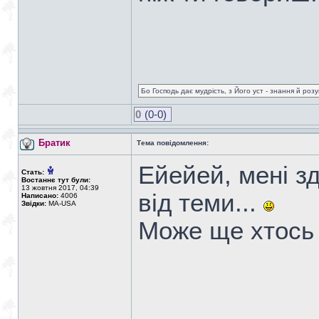
Бо Господь дає мудрість, з Його уст - знання й роз
0
(0-0)
Братик
Тема повідомлення:
Ейейей, мені з
Стать:
Востаннє тут були:
13 жовтня 2017, 04:39
від теми...
Написано:
4006
Звідки:
MA-USA
Може ще хтось