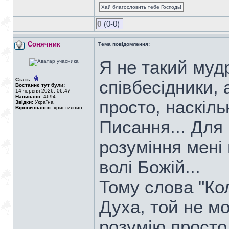
Хай благословить тебе Господь!
0
(0-0)
Сонячник
Тема повідомлення:
Я не такий муд
Стать:
співбесідники, 
Востаннє тут були:
14 червня 2026, 06:47
Написано:
4694
просто, наскіль
Звідки:
Україна
Віровизнання:
християнин
Писання... Для
розуміння мені
волі Божій...
Тому слова "Ко
Духа, той не м
розумію просто