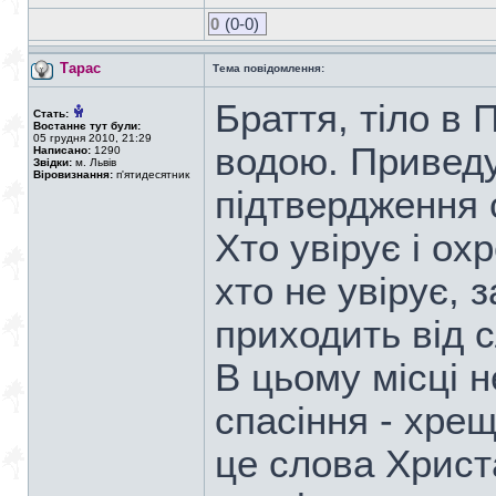
0
(0-0)
Тарас
Тема повідомлення:
Браття, тіло в 
Стать:
Востаннє тут були:
05 грудня 2010, 21:29
водою. Приведу
Написано:
1290
Звідки:
м. Львів
Віровизнання:
п'ятидесятник
підтвердження с
Хто увірує і ох
хто не увірує, 
приходить від 
В цьому місці 
спасіння - хре
це слова Христ