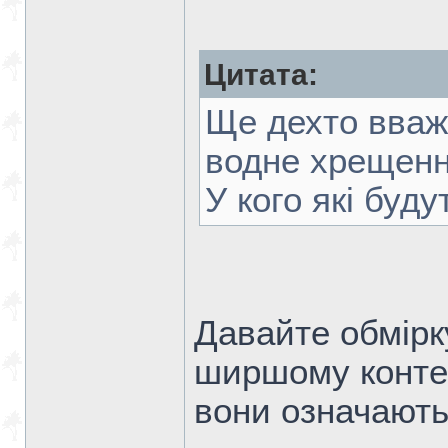
Цитата:
Ще дехто вваж
водне хрещення
У кого які буд
Давайте обмірк
ширшому контекс
вони означають