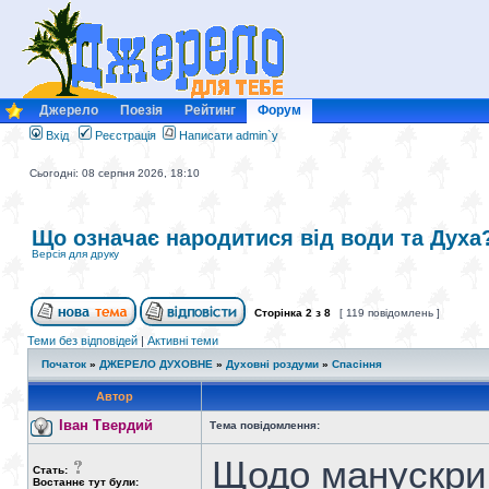
Джерело
Поезія
Рейтинг
Форум
Вхід
Реєстрація
Написати admin`у
Сьогодні: 08 серпня 2026, 18:10
Що означає народитися від води та Духа
Версія для друку
Сторінка
2
з
8
[ 119 повідомлень ]
Теми без відповідей
|
Активні теми
Початок
»
ДЖЕРЕЛО ДУХОВНЕ
»
Духовні роздуми
»
Спасіння
Автор
Іван Твердий
Тема повідомлення:
Щодо манускрип
Стать:
Востаннє тут були: