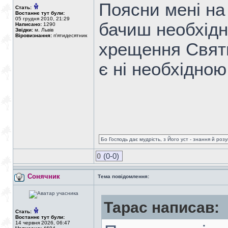
Поясни мені на 
Стать:
Востаннє тут були:
05 грудня 2010, 21:29
бачиш необхід
Написано:
1290
Звідки:
м. Львів
Віровизнання:
п'ятидесятник
хрещення Святи
є ні необхідно
Бо Господь дає мудрість, з Його уст - знання й роз
0
(0-0)
Сонячник
Тема повідомлення:
Тарас написав:
Стать:
Востаннє тут були:
14 червня 2026, 06:47