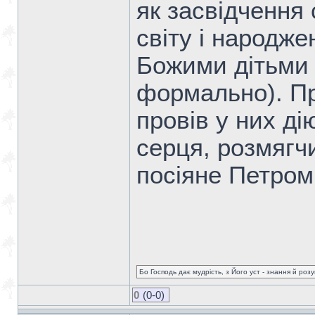
як засвідчення 
світу і народже
Божими дітьми 
формально). П
провів у них ді
серця, розмягчи
посіяне Петром
Бо Господь дає мудрість, з Його уст - знання й роз
0
(0-0)