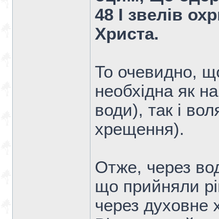
48 І звелів ох
Христа.
То очевидно, щ
необхідна як н
води), так і во
хрещення).
Отже, через во
що прийняли рі
через духовне 