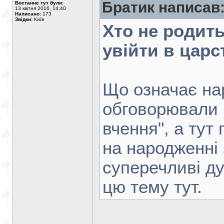
Братик написав
Востаннє тут були:
13 квітня 2016, 14:40
Написано:
173
Звідки:
Київ
Хто не родить
увійти в цар
Що означає на
обговорювали 
вчення", а тут
на народженні 
суперечливі д
цю тему тут.