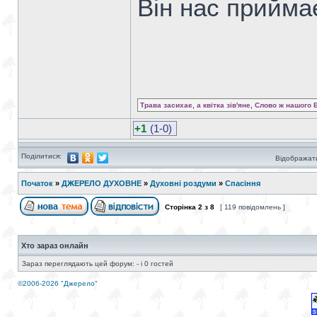
Він нас прийма
Трава засихає, а квітка зів'яне, Слово ж нашого 
+1
(1-0)
Поділитися:
Відображати
Початок
»
ДЖЕРЕЛО ДУХОВНЕ
»
Духовні роздуми
»
Спасіння
Сторінка
2
з
8
[ 119 повідомлень ]
Хто зараз онлайн
Зараз переглядають цей форум: - і 0 гостей
©2006-2026 "Джерело"