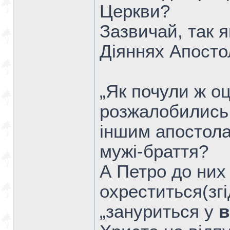
Церкви?
Зазвичай, так я
Діяннях Апостол
„Як почули ж о
розжалобились,
іншим апостола
мужі-браття?
А Петро до них 
охреститься(згі
„зануриться у
в