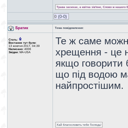
Трава засихає, а квітка зів'яне, Слово ж нашого 
0
(0-0)
Братик
Тема повідомлення:
Те ж саме можн
Стать:
Востаннє тут були:
13 жовтня 2017, 04:39
хрещення - це н
Написано:
4006
Звідки:
MA-USA
якщо говорити 
що під водою ма
найпростішим.
Хай благословить тебе Господь!