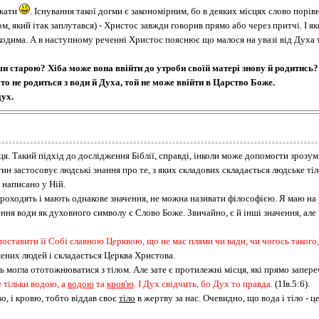
ажати
. Існування такої догми є закономірним, бо в деяких місцях слово порі
 який ітак заплутався) - Христос завжди говорив прямо або через притчі. І якщо
кодима. А в наступному реченні Христос пояснює що малося на увазі від Духа т
 старою? Хіба може вона ввійти до утроби своїй матері знову й родитись?
хто не родиться з води й Духа, той не може ввійти в Царство Боже.
дух.
ця. Такий підхід до дослідження Біблії, справді, інколи може допомогти зрозум
ин застосовує людські знання про те, з яких складових складається людське тіл
 написано у Ній.
ю проходять і мають однакове значення, не можна називати філософією. Я маю н
ння води як духовного символу є Слово Боже. Звичайно, є й інші значення, ал
поставити її Собі славною Церквою, що не має плями чи вади, чи чогось такого
ених людей і складається Церква Христова.
ь могла ототожнюватися з тілом. Але зате є протилежні місця, які прямо запер
не тільки водою, а
водою
та
кров'ю
. І Дух свідчить, бо Дух то правда.
(1Ів.5:6).
, і кровю, тобто віддав своє
тіло
в жертву за нас. Очевидно, що вода і тіло - 