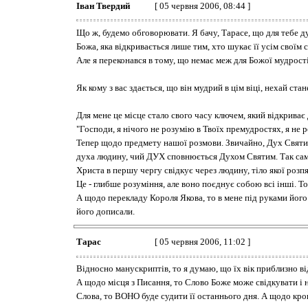
Іван Твердий
[ 05 червня 2006, 08:44 ]
Що ж, будемо обговорювати. Я бачу, Тарасе, що для тебе дуж
Божа, яка відкривається лише тим, хто шукає її усім своїм 
Але я переконався в тому, що немає меж для Божої мудрост
Як кому з вас здається, що він мудрий в цім віці, нехай с
Для мене це місце стало свого часу ключем, який відкриває
"Господи, я нічого не розумію в Твоїх премудростях, я не 
Тепер щодо предмету нашої розмови. Звичайно, Дух Святий 
духа людину, чий ДУХ сповнюється Духом Святим. Так само 
Христа в першу чергу свідкує через людину, тіло якої розпя
Це - глибше розуміння, але воно поєднує собою всі інші. То
А щодо перекладу Короля Якова, то в мене під руками його 
його дописали.
Тарас
[ 05 червня 2006, 11:02 ]
Відносно манускриптів, то я думаю, що їх вік приблизно ві
А щодо місця з Писання, то Слово Боже може свідкувати і 
Слова, то ВОНО буде судити її останнього дня. А щодо кров