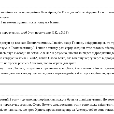
е цінним є таке розуміння 8-го вірша, бо Господь тобі це відкрив. І в порівня
серцем.
і і не можна зупинятися в пошуках істини.
тане нерозумним, щоб бути премудрим (1Кор.3:18)
 доступ до великих Божих таємниць. І навіть якщо Господь і відкрив щось, то т
розумію Твоїх таємниць". І лише в такому разі серце людини стає готовим збагн
свідкує сьогодні на землі. Але як? Я розумію, що тільки через відроджений д
свідкує на землі і ВОДА, тобто Слово Боже, але в першу чергу через відродж
те на хресті разом з Христом, тобто мертве для гріха.
му і твоє, Тарасе, розуміння є правильним, від Бога, і загальноприйняте тлумач
немає, але вважаю, що це лише думка перекладачів, які чомусь вирішили, що я
домий, і тому я думаю, що порівняння можуть бути на рівні датування. До того 
не через душу людини. Слово Боже є самодостатнє, тому воно може свідкувати
і, то написано, що кров Христа промовляє краще за Авелеву, тобто вона також 