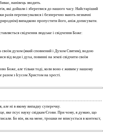
биває, нанівець зводить.
тів, які дойшли і збереглися до нашого часу. Найстаріший
ятки разів переписувалися і безперечно мають незначні
 природнім) випадково пропустити його, аніж дописувати.
ставляється свідчення людське і свідчення Боже:
на своїм духом (який сповнений і Духом Святим), водою
ся від води і духа, повинні на землі свідчити своїм
лово Боже, але тільки тоді, коли воно є живим у нашому
те разом з Ісусом Христом на хресті.
 але ні в якому випадку суперечку.
сце, яке псує науку свідкам Єгови. При чому, я думаю, що
исали. Бо він, як на мене, трошки не вписується в контекст,