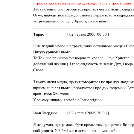
І троє свідкують на землі: дух, і вода, і кров, і троє є одно
Знову бачимо, що говориться про те, з чого власне складаєть
Отже, народитися від води означає перше всього відроджен
устремліннями. Бо що у Христі, то все нове.
Тарас
[ 02 червня 2006, 00:38 ]
Я не згідний з тобою в трактуванні останнього місця з Писа
Цитую уривок з нього:
То Той, що прийшов був водою та кров’ю, - Ісус Христос. І 
добавлений пізніше). І троє свідкують на землі: Дух, і вода
Свого.
З цього місця видно, що тут говориться не про дух людськ
віршем, ні після нього не згадується про дух людський. Баг
кров - кров Христова.
У всьому іншому я з тобою Іване згідний.
Іван Твердий
[ 02 червня 2006, 20:03 ]
Я не думаю, що це може бути предметом суперечок. Безпере
собі уявити. У Біблії все взаємоповязане між собою.