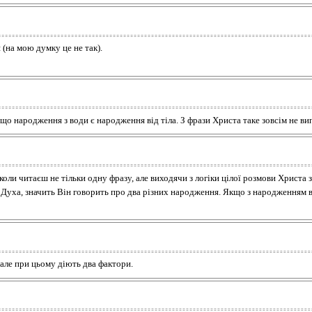
(на мою думку це не так).
 що народження з води є народження від тіла. З фрази Христа таке зовсім не ви
ли читаєш не тільки одну фразу, але виходячи з логіки цілої розмови Христа з 
Духа, значить Він говорить про два різних народження. Якщо з народженням в
 але при цьому діють два фактори.