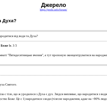
Джерело
https://jerelo.info/forum/
а Духа?
народитися від води та Духа?
во Боже
Ів. 3:5
наті "Пятидесятницьке вчення", а тут пропоную зконцентруватися на народженн
Духа Святого.
ла є тіло, що ж уродилося з Духа є дух. Звідси випливає, що народитися з води
рство Боже. Це є 1) народитися з води (тілесне народження, адже на ~90% людсь