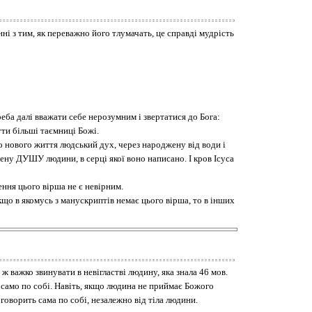
нні з тим, як переважно його тлумачать, це справді мудрість
реба далі вважати себе нерозумним і звертатися до Бога:
ути більші таємниці Божі.
о нового життя людський дух, через народжену від води і
ену ДУШУ людини, в серці якої воно написано. І кров Ісуса
ення цього вірша не є невірним.
кщо в якомусь з манускриптів немає цього вірша, то в інших
ж важко звинувати в невігластві людину, яка знала 46 мов.
 само по собі. Навіть, якщо людина не приймає Божого
говорить сама по собі, незалежно від тіла людини.