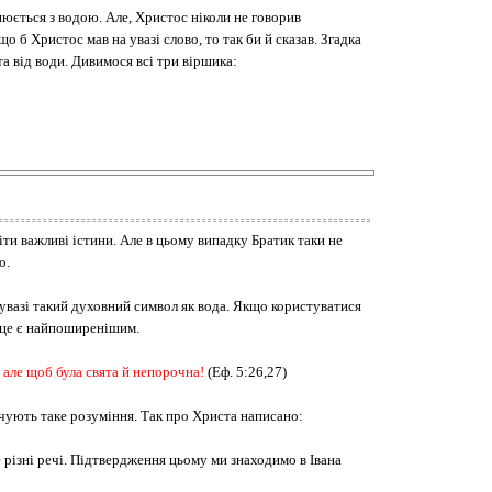
внюється з водою. Але, Христос ніколи не говорив
 б Христос мав на увазі слово, то так би й сказав. Згадка
а від води. Дивимося всі три віршика:
іти важливі істини. Але в цьому випадку Братик таки не
о.
а увазі такий духовний символ як вода. Якщо користуватися
е це є найпоширенішим.
, але щоб була свята й непорочна!
(Еф. 5:26,27)
ечують таке розуміння. Так про Христа написано:
це різні речі. Підтвердження цьому ми знаходимо в Івана