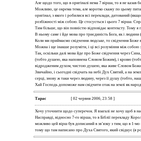
Але щодо того, що в оригіналі нема 7 вірша, то я не казав б
Можливо, це окрема тема, але коротко скажу по цьому питан
оригінал, з якого і робилися всі переклади, датований (якщ
розбіжності між собою. Це стосується і цього 7 вірша. Сп
Тим більше, що він повністю відповідає контексту. Тому я п
В ньому саме і йде мова про триєдиність Бога, як і людини
Коли ми приймаємо свідчення людське, то свідчення Боже 
Можна і ще інакше розуміти, і ці всі розуміння між собою
Так, оскільки далі мова йде про Боже свідчення через Сина
(тобто душею, яка наповнена Словом Божим), і кровю (тобто,
відродженим духом, чистою душею, яка живе Словом Божим,
Звичайно, і сьогодні свідчать на небі Дух Святий, а на зе
серці, знову ж таки через людину, через її душу (тобто, наш
Хай Господь допоможе нам свідчити отак на землі як народж
Тарас
[ 02 червня 2006, 23:58 ]
Хочу уточнити щодо суперечок. Я взагалі не хочу щоб в на
Насправді, відносно 7-го вірша, то в Біблії перекладу Коро
можливо цей вірш був дописаний в зв’язку з тим, що в 1-мо 
тому що там написано про Духа Святого, який свідкує (я ро