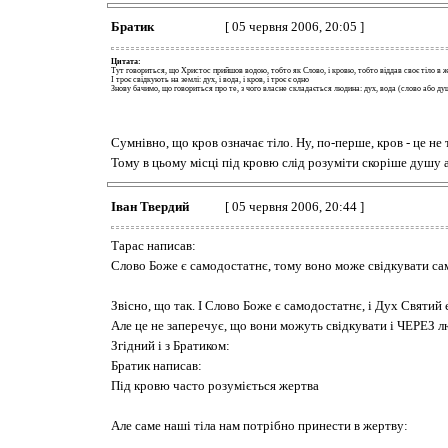
Братик
[ 05 червня 2006, 20:05 ]
Цитата:
Тут говориться, що Христос прийшов водою, тобто як Слово, і кровю, тобто віддав своє тіло в же
І троє свідкують на землі: дух, і вода, і кров, і троє є одно
Знову бачимо, що говориться про те, з чого власне складається людина: дух, вода (слово або душа
Сумнівно, що кров означає тіло. Ну, по-перше, кров - це не
Тому в цьому місці під кровю слід розуміти скоріше душу а
Іван Твердий
[ 05 червня 2006, 20:44 ]
Тарас написав:
Слово Боже є самодостатнє, тому воно може свідкувати са
Звісно, що так. І Слово Боже є самодостатнє, і Дух Святий
Але це не заперечує, що вони можуть свідкувати і ЧЕРЕЗ лю
Згідний і з Братиком:
Братик написав:
Під кровю часто розуміється жертва
Але саме наші тіла нам потрібно принести в жертву: