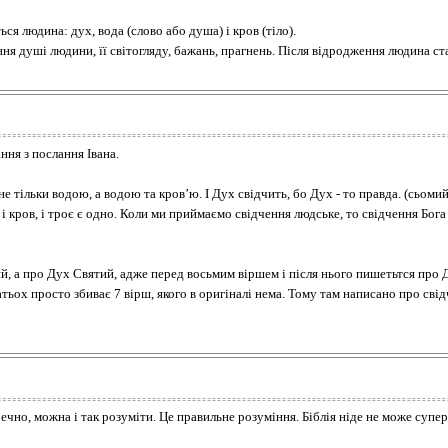
ся людина: дух, вода (слово або душа) і кров (тіло).
ня душі людини, її світогляду, бажань, прагнень. Після відродження людина с
ння з послання Івана.
не тільки водою, а водою та кров’ю. І Дух свідчить, бо Дух - то правда. (сьомий
, і кров, і троє є одно. Коли ми приймаємо свідчення людське, то свідчення Бог
ий, а про Дух Святий, адже перед восьмим віршем і після нього пишетьтся про 
атьох просто збиває 7 вірш, якого в оригіналі нема. Тому там написано про сві
чно, можна і так розуміти. Це правильне розуміння. Біблія ніде не може супер