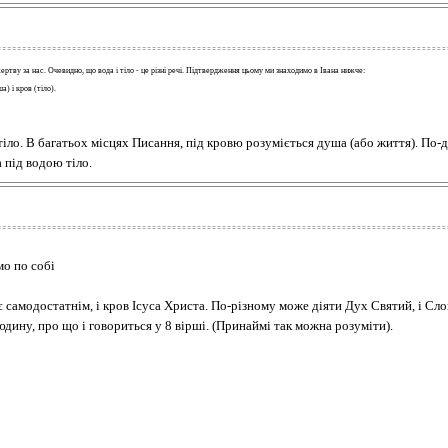
ртву за нас. Очевидно, що вода і тіло - це різні речі. Підтвердження цьому ми знаходимо в Івана нижче:
) і кров (тіло).
 тіло. В багатьох місцях Писання, під кровю розуміється душа (або життя). По-
 під водою тіло.
мо по собі
 є самодостатнім, і кров Ісуса Христа. По-різному може діяти Дух Святий, і Сл
дину, про що і говориться у 8 вірші. (Принаймі так можна розуміти).