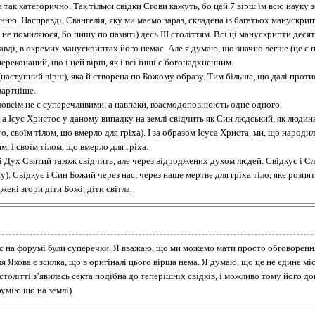
и так категорично. Так тільки свідки Єгови кажуть, бо цей 7 вірш їм всю науку з
ню. Насправді, Євангелія, яку ми маємо зараз, складена із багатьох манускрип
о не помиляюся, бо пишу по памяті) десь ІІІ століттям. Всі ці манускрипти дес
равді, в окремих манускриптах його немає. Але я думаю, що значно легше (це є
ереконаний, що і цей вірш, як і всі інші є богонадхненним.
 (наступний вірш), яка й створена по Божому образу. Тим більше, що далі проти
вартніше.
 зовсім не є суперечливими, а навпаки, взаємодоповнюють одне одного.
, а Ісус Христос у даному випадку на землі свідчить як Син людський, як люди
 своїм тілом, що вмерло для гріха). І за образом Ісуса Христа, ми, що народили
 і своїм тілом, що вмерло для гріха.
млі Дух Святий також свідчить, але через відроджених духом людей. Свідкує і С
у). Свідкує і Син Божий через нас, через наше мертве для гріха тіло, яке розпя
ені згори діти Божі, діти світла.
с на форумі були суперечки. Я вважаю, що ми можемо мати просто обговорення,
ля Якова є зсилка, що в оригіналі цього вірша нема. Я думаю, що це не єдине мі
столітті з’явилась секта подібна до теперішніх свідків, і можливо тому його доп
умію що на землі).