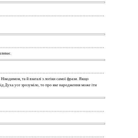
пливає.
Нікодимом, та й взагалі з логіки самої фрази. Якщо
ід Духа усе зрозуміло, то про яке народження може іти