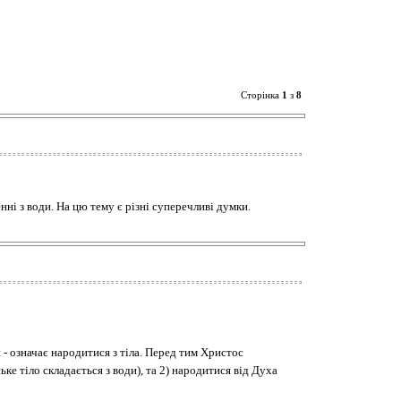
Сторінка
1
з
8
і з води. На цю тему є різні суперечливі думки.
 - означає народитися з тіла. Перед тим Христос
ке тіло складається з води), та 2) народитися від Духа