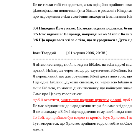
Це не тільки тобі так здається, а так офіційно прийнято вв
філософськими поняттями (тим більше в розмові з Нікодимом,
про народження з тіла є логічним виходячи із запитання Ні
3:4 Никодим Йому каже: Як може людина родитися, бувши
3:5 Ісус відповів: Поправді, поправді кажу Я тобі: Коли 
3:6 Що вродилося з тіла є тіло, що ж уродилося з Духа є 
Іван Твердий
[ 01 червня 2006, 20:38 ]
Я вітаю нестандартний погляд на Біблію, на всім відомі міс
правий. Найперше через те, що до тлумачення Біблійних іст
Я переконаний, що для розуміння Біблії достатньо того, що
І ще одне. Біблійні, духовні символи, які через всю Біблі
лише Біблією, то можна дійти висновку, що найперше значе
Саме про Церкву говориться:
щоб її освятити,
очистивши водяним купелем у слові
, щоб 
Це має відношення до народження згори, бо саме з відродж
Я не знаходжу в Біблії підтвердження тому, щоби вода якос
То Той, що прийшов був
водою
та
кров'ю
, Ісус Христос. І 
Тут говориться, що Христос прийшов водою, тобто як Слово
нижче: