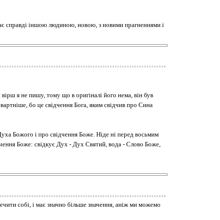
тає справді іншою людиною, новою, з новими прагненнями і
 вірш я не пишу, тому що в оригіналі його нема, він був
а вартніше, бо це свідчення Бога, яким свідчив про Сина
Духа Божого і про свідчення Боже. Ніде ні перед восьмим
дчення Боже: свідкує Дух - Дух Святий, вода - Слово Боже,
ечити собі, і має значно більше значення, аніж ми можемо