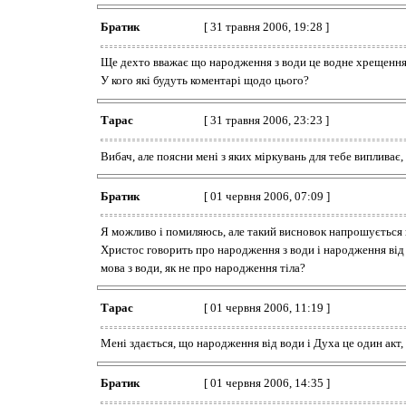
Братик
[ 31 травня 2006, 19:28 ]
Ще дехто вважає що народження з води це водне хрещення 
У кого які будуть коментарі щодо цього?
Тарас
[ 31 травня 2006, 23:23 ]
Вибач, але поясни мені з яких міркувань для тебе випливає,
Братик
[ 01 червня 2006, 07:09 ]
Я можливо і помиляюсь, але такий висновок напрошується ко
Христос говорить про народження з води і народження від 
мова з води, як не про народження тіла?
Тарас
[ 01 червня 2006, 11:19 ]
Мені здається, що народження від води і Духа це один акт,
Братик
[ 01 червня 2006, 14:35 ]