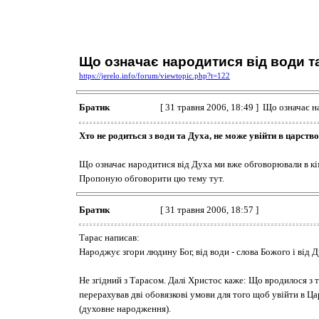
Що означає народитися від води т
https://jerelo.info/forum/viewtopic.php?t=122
Братик
[ 31 травня 2006, 18:49 ] Що означає 
Хто не родиться з води та Духа, не може увійти в царст
Що означає народитися від Духа ми вже обговорювали в кім
Пропоную обговорити цю тему тут.
Братик
[ 31 травня 2006, 18:57 ]
Тарас написав:
Народжує згори людину Бог, від води - слова Божого і від 
Не згідний з Тарасом. Далі Христос каже: Що вродилося з ті
перерахував дві обовязкові умови для того щоб увійти в Ца
(духовне народження).