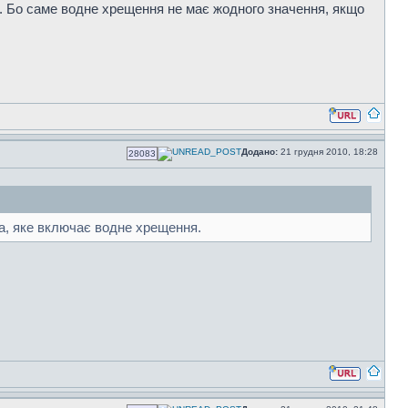
. Бо саме водне хрещення не має жодного значення, якщо
Додано:
21 грудня 2010, 18:28
28083
та, яке включає водне хрещення.