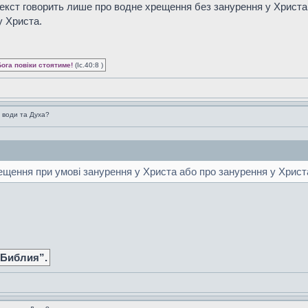
екст говорить лише про водне хрещення без занурення у Христа
у Христа.
Бога повіки стоятиме!
(Іс.40:8 )
 води та Духа?
ещення при умові занурення у Христа або про занурення у Хрис
 Библия”.