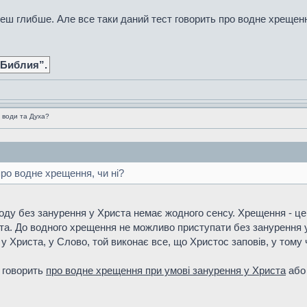
ереш глибше. Але все таки даний тест говорить про водне хрещенн
 Библия”.
 води та Духа?
про водне хрещення, чи ні?
оду без занурення у Христа немає жодного сенсу. Хрещення - це 
ста. До водного хрещення не можливо приступати без занурення у
у Христа, у Слово, той виконає все, що Христос заповів, у тому ч
 говорить
про водне хрещення при умові занурення у Христа
аб