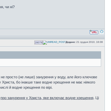
я, чи ні?
Додано:
21 грудня 2010, 16:08
28078
не просто (не лише) занурення у воду, але його ключове
 Христа, бо інакше таке водне хрещення не має ніякого
ислі й водне хрещення по вірі.
о
про занурення у Христа, яке включає водне хрещення
. Ці