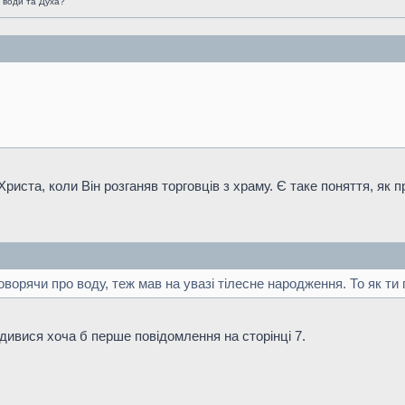
 води та Духа?
Христа, коли Він розганяв торговців з храму. Є таке поняття, як
ворячи про воду, теж мав на увазі тілесне народження. То як ти
ивися хоча б перше повідомлення на сторінці 7.