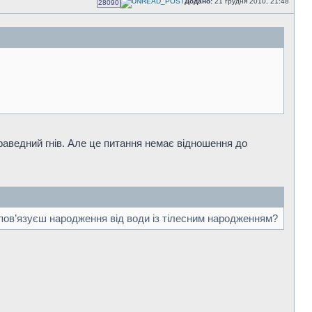
Додано:
21 грудня 2010, 21:48
28090
 праведний гнів. Але це питання немає відношення до
 пов’язуєш народження від води із тілесним народженням?