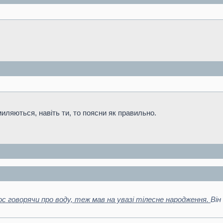
миляються, навіть ти, то поясни як правильно.
 говорячи про воду, теж мав на увазі тілесне народження.
Він