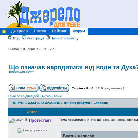
Джерело
Поезія
Рейтинг
Форум
Вхід
Реєстрація
Написати admin`у
Сьогодні: 07 серпня 2026, 12:52
Що означає народитися від води та Духа
Версія для друку
Сторінка
8
з
8
[ 119 повідомлень ]
Теми без відповідей
|
Активні теми
Початок
»
ДЖЕРЕЛО ДУХОВНЕ
»
Духовні роздуми
»
Спасіння
Автор
Протестант
Тема повідомлення:
Re: Що означає народитися від
Братик написав: