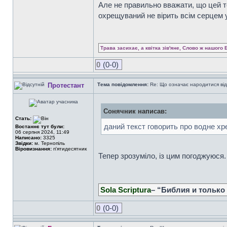
Але не правильно вважати, що цей т
охрещуваний не вірить всім серцем 
Трава засихає, а квітка зів'яне, Слово ж нашого 
0
(0-0)
Протестант
Тема повідомлення:
Re: Що означає народитися від
Сонячник написав:
Стать:
даний текст говорить про водне хр
Востаннє тут були:
06 серпня 2024, 11:49
Написано:
3325
Звідки:
м. Тернопіль
Віровизнання:
п'ятидесятник
Тепер зрозуміло, із цим погоджуюся.
Sola Scriptura
– “Библия и только
0
(0-0)