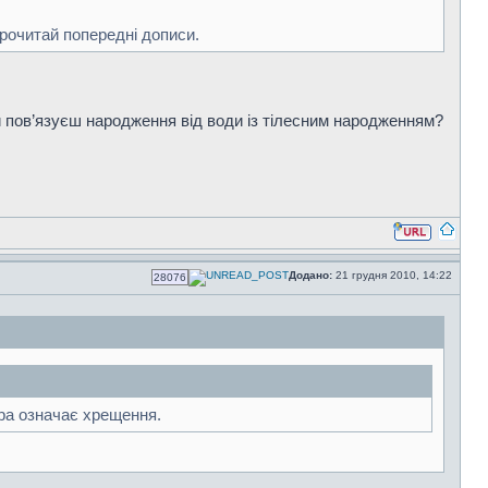
рочитай попередні дописи.
ти пов’язуєш народження від води із тілесним народженням?
Додано:
21 грудня 2010, 14:22
28076
іра означає хрещення.