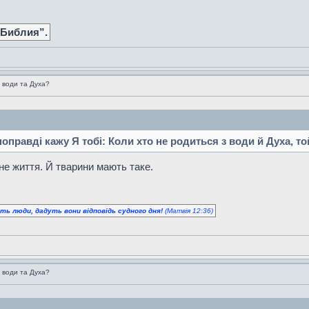
 Библия”.
 води та Духа?
 поправді кажу Я тобі: Коли хто не родиться з води й Духа, т
не життя. Й тварини мають таке.
уть люди, дадуть вони відповідь судного дня!
(Матвія 12:36)
 води та Духа?