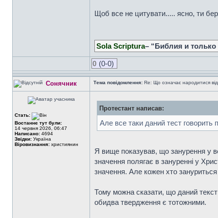
Щоб все не цитувати..... ясно, ти б
Sola Scriptura
– “Библия и только
0
(0-0)
Сонячник
Тема повідомлення:
Re: Що означає народитися від
Протестант написав:
Стать:
Але все таки даний тест говорить 
Востаннє тут були:
14 червня 2026, 06:47
Написано:
4694
Звідки:
Україна
Віровизнання:
християнин
Я вище показував, що занурення у в
значення полягає в зануренні у Хри
значення. Але кожен хто зануриться 
Тому можна сказати, що даний текст
обидва твердження є тотожними.