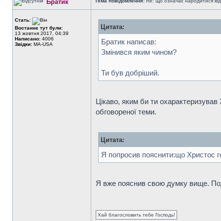
Братик
Тема повідомлення:
Re: Що означає народитися від
Стать:
Цитата:
Востаннє тут були:
13 жовтня 2017, 04:39
Написано:
4006
Братик написав:
Звідки:
MA-USA
Змінився яким чином?
Ти був добріший.
Цікаво, яким би ти охарактеризував 
обговореної теми.
Цитата:
Я попросив пояснити:що Христос го
Я вже пояснив свою думку вище. Под
Хай благословить тебе Господь!