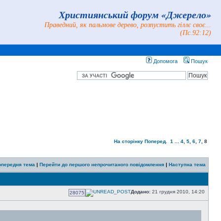
Християнський форум «Джерело»
Праведний, як пальмове дерево, розпустить гіллє своє...
(Пс.92:12)
Допомога
Пошук
На сторінку
Поперед.
1
...
4
,
5
,
6
,
7
,
8
опередня тема
|
Перейти до першого непрочитаного повідомлення
|
Наступна тема
Додано:
21 грудня 2010, 14:20
28075