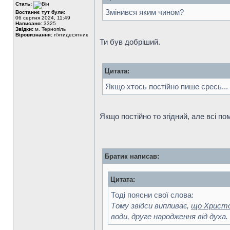
Стать:
Змінився яким чином?
Востаннє тут були:
06 серпня 2024, 11:49
Написано:
3325
Звідки:
м. Тернопіль
Віровизнання:
п'ятидесятник
Ти був добріший.
Цитата:
Якщо хтось постійно пише єресь...
Якщо постійно то згідний, але всі по
Братик написав:
Цитата:
Тоді поясни свої слова:
Тому звідси випливає,
що Христос
води, друге народження від духа.