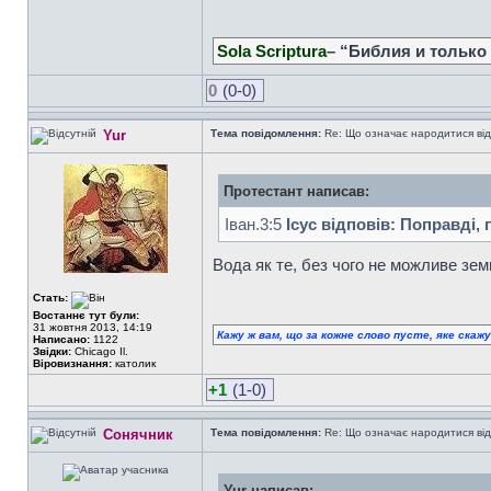
Sola Scriptura
– “Библия и только
0
(0-0)
Yur
Тема повідомлення:
Re: Що означає народитися від
Протестант написав:
Iван.3:5
Ісус відповів: Поправді,
Вода як те, без чого не можливе зем
Стать:
Востаннє тут були:
31 жовтня 2013, 14:19
Кажу ж вам, що за кожне слово пусте, яке скаж
Написано:
1122
Звідки:
Chicago Il.
Віровизнання:
католик
+1
(1-0)
Сонячник
Тема повідомлення:
Re: Що означає народитися від
Yur написав: