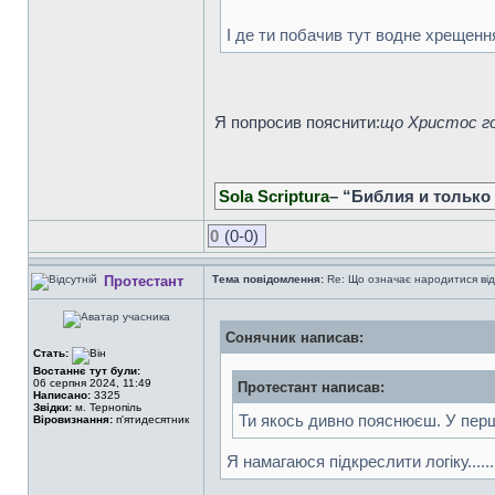
І де ти побачив тут водне хрещенн
Я попросив пояснити:
що Христос го
Sola Scriptura
– “Библия и только
0
(0-0)
Протестант
Тема повідомлення:
Re: Що означає народитися від
Сонячник написав:
Стать:
Востаннє тут були:
06 серпня 2024, 11:49
Протестант написав:
Написано:
3325
Звідки:
м. Тернопіль
Ти якось дивно пояснюєш. У першо
Віровизнання:
п'ятидесятник
Я намагаюся підкреслити логіку.............