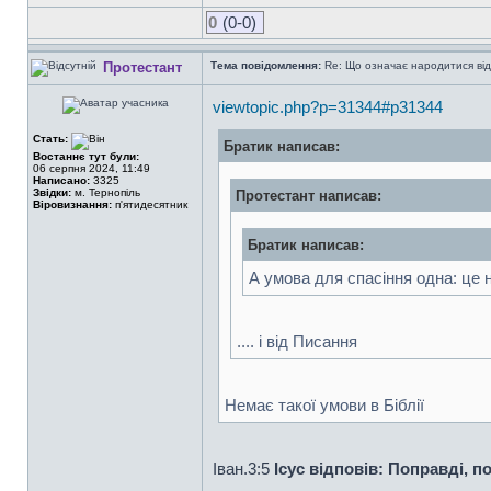
0
(0-0)
Протестант
Тема повідомлення:
Re: Що означає народитися від
viewtopic.php?p=31344#p31344
Стать:
Братик написав:
Востаннє тут були:
06 серпня 2024, 11:49
Написано:
3325
Звідки:
м. Тернопіль
Протестант написав:
Віровизнання:
п'ятидесятник
Братик написав:
А умова для спасіння одна: це 
.... і від Писання
Немає такої умови в Біблії
Iван.3:5
Ісус відповів: Поправді, п