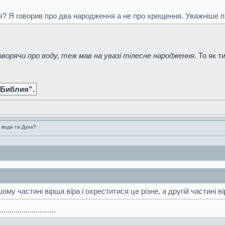
я? Я говорив про два народження а не про хрещення. Уважніше п
ворячи про воду, теж мав на увазі тілесне народження
. То як 
 Библия”.
 води та Духа?
му частині вірша віра і охреститися це різне, а другій частині в
.....................