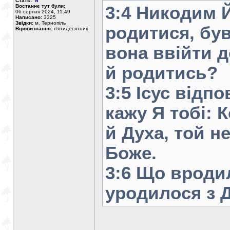
Стать:
Востаннє тут були:
3:4 Никодим 
06 серпня 2024, 11:49
Написано:
3325
Звідки:
м. Тернопіль
родитися, бу
Віровизнання:
п'ятидесятник
вона ввійти д
й родитись?
3:5 Ісус відп
кажу Я тобі: 
й Духа, той н
Боже.
3:6 Що вродил
уродилося з Д