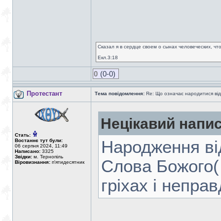
Сказал я в сердце своем о сынах человеческих, чт
Екл.3:18
0
(0-0)
Протестант
Тема повідомлення:
Re: Що означає народитися від
Нецікавий напис
Стать:
Востаннє тут були:
Народження ві
06 серпня 2024, 11:49
Написано:
3325
Звідки:
м. Тернопіль
Слова Божого(
Віровизнання:
п'ятидесятник
гріхах і неправ