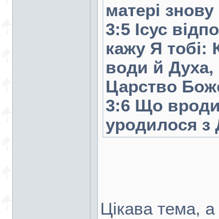
матері знову
3:5 Ісус відп
кажу Я тобі: 
води й Духа,
Царство Бож
3:6 Що вродил
уродилося з 
Цікава тема, а 