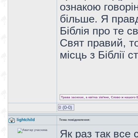
ознакою говорі
більше. Я прав
Біблія про те с
Свят правий, то
місць з Біблії 
Трава засихає, а квітка зів'яне, Слово ж нашого 
0
(0-0)
lightchild
Тема повідомлення:
Як раз так все 