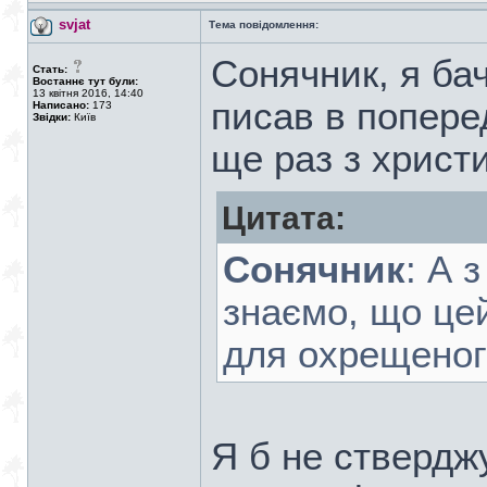
svjat
Тема повідомлення:
Сонячник, я бач
Стать:
Востаннє тут були:
13 квітня 2016, 14:40
писав в попере
Написано:
173
Звідки:
Київ
ще раз з христ
Цитата:
Сонячник
: А 
знаємо, що цей
для охрещеного
Я б не ствердж