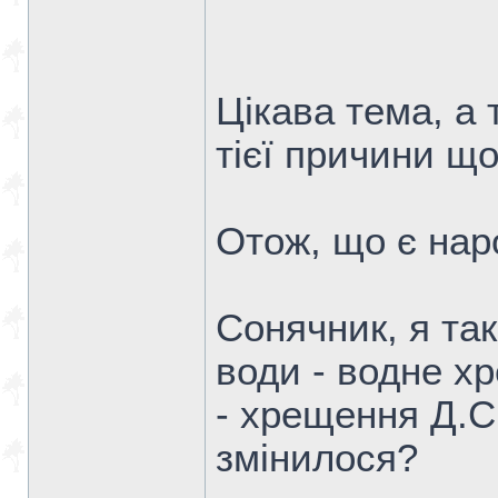
Цікава тема, а т
тієї причини що
Отож, що є на
Сонячник, я та
води - водне х
- хрещення Д.С
змінилося?