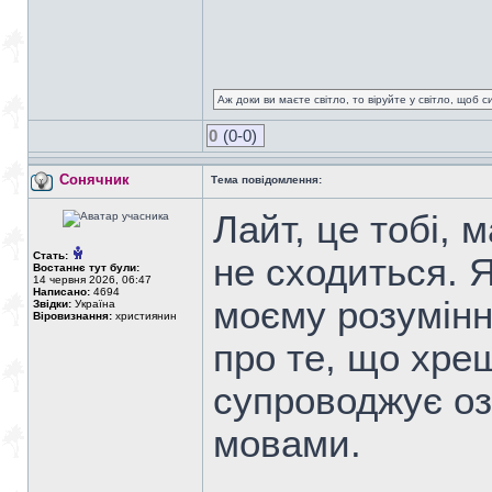
Аж доки ви маєте світло, то віруйте у світло, щоб 
0
(0-0)
Сонячник
Тема повідомлення:
Лайт, це тобі, 
Стать:
не сходиться. 
Востаннє тут були:
14 червня 2026, 06:47
Написано:
4694
моєму розумінні
Звідки:
Україна
Віровизнання:
християнин
про те, що хр
супроводжує оз
мовами.