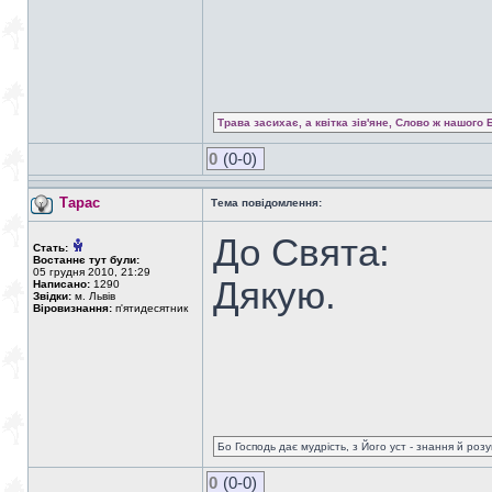
Трава засихає, а квітка зів'яне, Слово ж нашого 
0
(0-0)
Тарас
Тема повідомлення:
До Свята:
Стать:
Востаннє тут були:
05 грудня 2010, 21:29
Дякую.
Написано:
1290
Звідки:
м. Львів
Віровизнання:
п'ятидесятник
Бо Господь дає мудрість, з Його уст - знання й роз
0
(0-0)