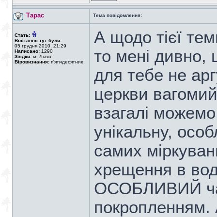
Тарас
Тема повідомлення:
А щодо тієї те
Стать:
Востаннє тут були:
05 грудня 2010, 21:29
то мені дивно,
Написано:
1290
Звідки:
м. Львів
Віровизнання:
п'ятидесятник
для тебе не ар
церкви вагомий
взагалі можемо
унікальну, особ
самих міркуван
хрещення в воді
ОСОБЛИВИЙ час
покропленням. 