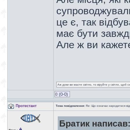
супроводжували
це є, так відбу
має бути завжди
Але ж ви кажет
Аж доки ви маєте світло, то віруйте у світло, щоб 
0
(0-0)
Протестант
Тема повідомлення:
Re: Що означає народитися від
Братик написав