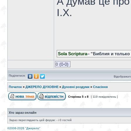
А думав це про
І.Х.
Sola Scriptura
– “Библия и только
0
(0-0)
Поділитися:
Відображати
Початок
»
ДЖЕРЕЛО ДУХОВНЕ
»
Духовні роздуми
»
Спасіння
Сторінка
5
з
8
[ 119 повідомлень ]
Хто зараз онлайн
Зараз переглядають цей форум: - і 0 гостей
©2006-2026 "Джерело"