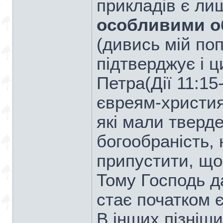
прикладів є ли
особливими о
(дивись мій поп
підтверджує і 
Петра(Дії 11:15
євреям-християн
які мали тверд
богообраність, 
припустити, що
Тому Господь да
стає початком є
В інших пізніш