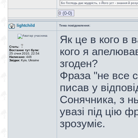
Бо Господь дає мудрість, з Його уст - знання й роз
0
(0-0)
lightchild
Тема повідомлення:
Як це в кого в 
Стать:
кого я апелював
Востаннє тут були:
25 січня 2010, 22:54
Написано:
446
згоден?
Звідки:
Kyiv, Ukraine
Фраза "не все с
писав у відпов
Сонячника, з нь
увазі під цію 
зрозуміє.