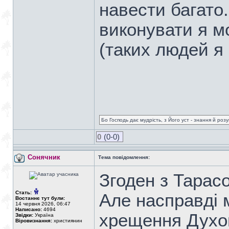
навести багато.
виконувати я м
(таких людей я 
Бо Господь дає мудрість, з Його уст - знання й роз
0
(0-0)
Сонячник
Тема повідомлення:
Згоден з Тарасо
Стать:
Але насправді м
Востаннє тут були:
14 червня 2026, 06:47
Написано:
4694
хрещення Духо
Звідки:
Україна
Віровизнання:
християнин