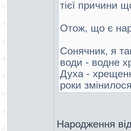
тієї причини щ
Отож, що є н
Сонячник, я та
води - водне 
Духа - хрещен
роки змінилос
Народження від