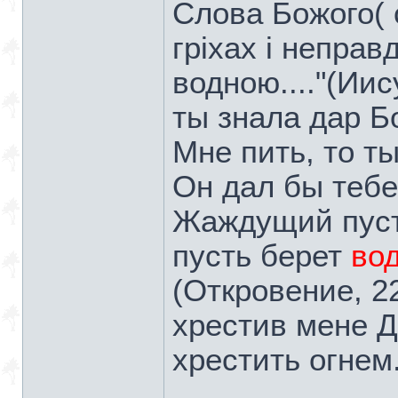
Слова Божого( 
гріхах і неправд
водною...."(Иис
ты знала дар Б
Мне пить, то т
Он дал бы теб
Жаждущий пуст
пусть берет
во
(Откровение, 22.
хрестив мене Д
хрестить огнем