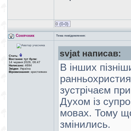
0
(0-0)
Сонячник
Тема повідомлення:
svjat написав:
Стать:
Востаннє тут були:
14 червня 2026, 06:47
В інших пізні
Написано:
4694
Звідки:
Україна
Віровизнання:
християнин
ранньохристия
зустрічаєм пр
Духом із супр
мовах. Тому щ
змінились.