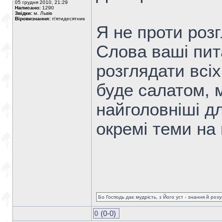
05 грудня 2010, 21:29
Написано:
1290
Звідки:
м. Львів
Віровизнання:
п'ятидесятник
Я не проти роз
Слова ваші пит
розглядати всіх
буде салатом, 
найголовніші дл
окремі теми на 
Бо Господь дає мудрість, з Його уст - знання й роз
0
(0-0)