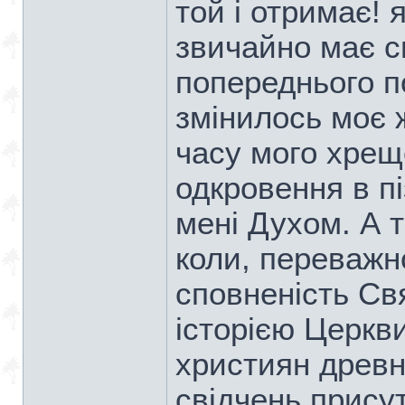
той і отримає! 
звичайно має св
попереднього по
змінилось моє 
часу мого хрещ
одкровення в пі
мені Духом. А 
коли, переважн
сповненість Св
історією Церкв
християн древн
свідчень присут