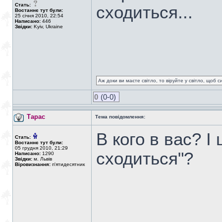
Стать:
сходиться...
Востаннє тут були:
25 січня 2010, 22:54
Написано:
446
Звідки:
Kyiv, Ukraine
Аж доки ви маєте світло, то віруйте у світло, щоб 
0
(0-0)
Тарас
Тема повідомлення:
В кого в вас? І
Стать:
Востаннє тут були:
05 грудня 2010, 21:29
сходиться"?
Написано:
1290
Звідки:
м. Львів
Віровизнання:
п'ятидесятник