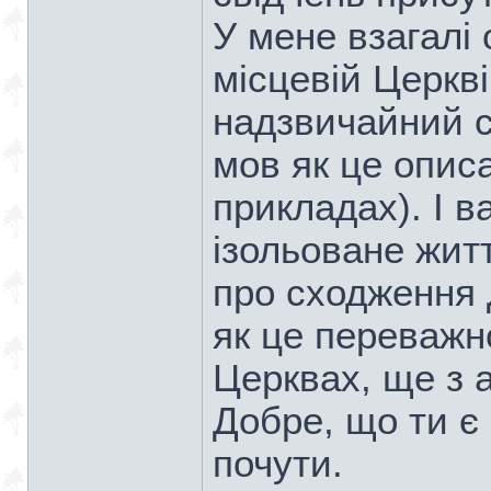
У мене взагалі
місцевій Церкві
надзвичайний с
мов як це опис
прикладах). І 
ізольоване житт
про сходження 
як це переважн
Церквах, ще з а
Добре, що ти є
почути.