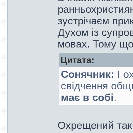
ранньохристиян
зустрічаєм при
Духом із супро
мовах. Тому що
Цитата:
Сонячник:
І о
свідчення общи
має в собі
.
Охрещений так с