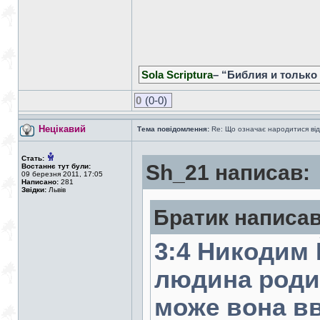
Sola Scriptura
– “Библия и только
0
(0-0)
Нецікавий
Тема повідомлення:
Re: Що означає народитися від
Стать:
Sh_21 написав:
Востаннє тут були:
09 березня 2011, 17:05
Написано:
281
Звідки:
Львів
Братик написав
3:4 Никодим 
людина роди
може вона вв