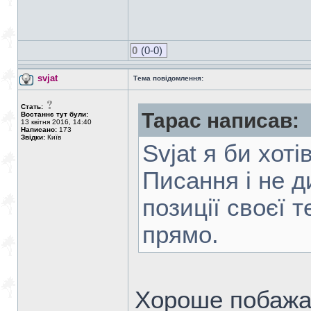
0
(0-0)
svjat
Тема повідомлення:
Стать:
Тарас написав:
Востаннє тут були:
13 квітня 2016, 14:40
Написано:
173
Звідки:
Київ
Svjat я би хот
Писання і не д
позиції своєї т
прямо.
Хороше побажан