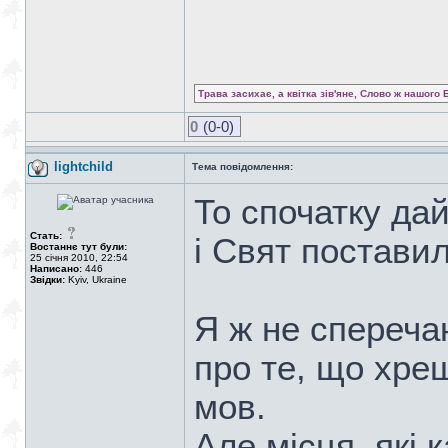
Трава засихає, а квітка зів'яне, Слово ж нашого 
0
(0-0)
lightchild
Тема повідомлення:
То спочатку дай
Стать:
і Свят поставил
Востаннє тут були:
25 січня 2010, 22:54
Написано:
446
Звідки:
Kyiv, Ukraine
Я ж не спереча
про те, що хре
мов.
Але місця, які 