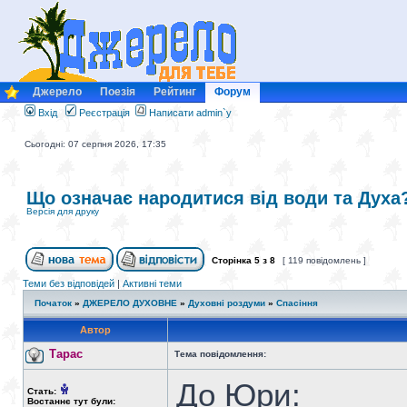
Джерело
Поезія
Рейтинг
Форум
Вхід
Реєстрація
Написати admin`у
Сьогодні: 07 серпня 2026, 17:35
Що означає народитися від води та Духа
Версія для друку
Сторінка
5
з
8
[ 119 повідомлень ]
Теми без відповідей
|
Активні теми
Початок
»
ДЖЕРЕЛО ДУХОВНЕ
»
Духовні роздуми
»
Спасіння
Автор
Тарас
Тема повідомлення:
До Юри:
Стать:
Востаннє тут були: