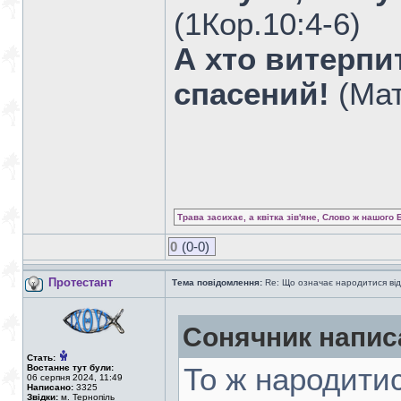
(1Кор.10:4-6)
А хто витерпит
спасений!
(Мат
Трава засихає, а квітка зів'яне, Слово ж нашого 
0
(0-0)
Протестант
Тема повідомлення:
Re: Що означає народитися від
Сонячник напис
Стать:
Востаннє тут були:
То ж народитис
06 серпня 2024, 11:49
Написано:
3325
Звідки:
м. Тернопіль