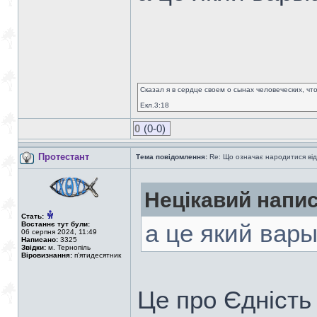
Сказал я в сердце своем о сынах человеческих, чт
Екл.3:18
0
(0-0)
Протестант
Тема повідомлення:
Re: Що означає народитися від
Нецікавий напис
Стать:
Востаннє тут були:
а це який вар
06 серпня 2024, 11:49
Написано:
3325
Звідки:
м. Тернопіль
Віровизнання:
п'ятидесятник
Це про Єдність 