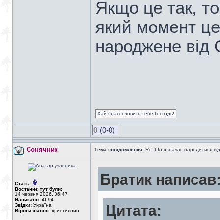
Якщо це так, то
який момент це 
народжене від
Хай благословить тебе Господь!
0
(0-0)
Сонячник
Тема повідомлення:
Re: Що означає народитися від
Братик написав
Стать:
Востаннє тут були:
14 червня 2026, 06:47
Написано:
4694
Звідки:
Україна
Цитата:
Віровизнання:
християнин