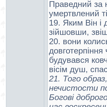
Праведний за 
умертвлений т
19. Яким Він і 
зійшовши, зві
20. вони колис
довготерпіння 
будувався ковч
вісім душ, спа
21. Того образ
нечистости п
Богові доброго
нас воскресен