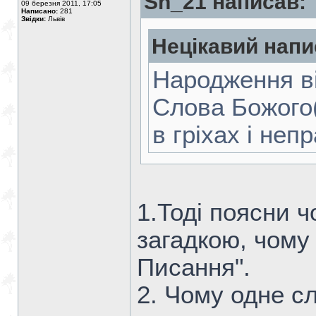
Sh_21 написав:
09 березня 2011, 17:05
Написано:
281
Звідки:
Львів
Нецікавий напи
Народження ві
Слова Божого(
в гріхах і неп
1.Тоді поясни ч
загадкою, чому 
Писання".
2. Чому одне сл