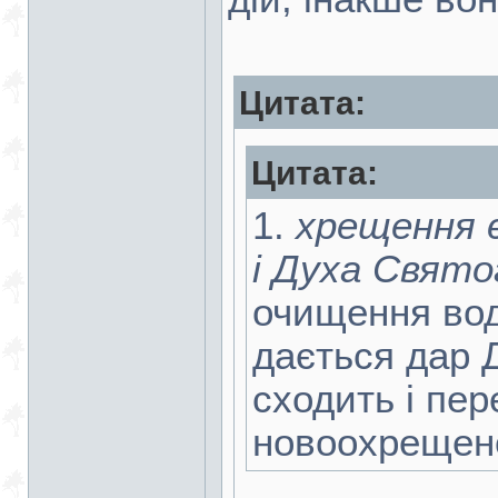
Цитата:
Цитата:
1.
хрещення є
і Духа Свято
очищення вод
дається дар 
сходить і пер
новоохрещен