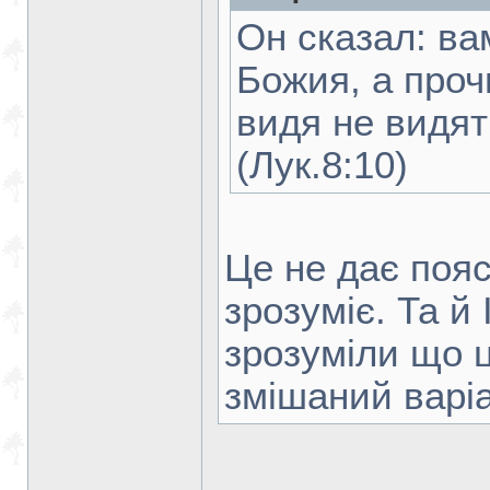
Он сказал: ва
Божия, а проч
видя не видят
(Лук.8:10)
Це не дає поясн
зрозуміє. Та й
зрозуміли що ц
змішаний варіа