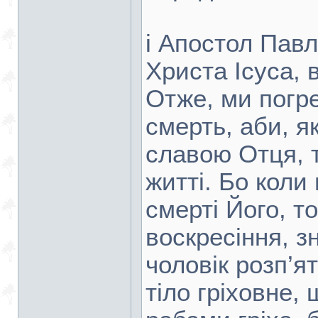
і Апостол Павл
Христа Ісуса, 
Отже, ми погр
смерть, аби, я
славою Отця, т
житті. Бо коли
смерті Його, т
воскресіння, з
чоловік розп’я
тіло гріховне,