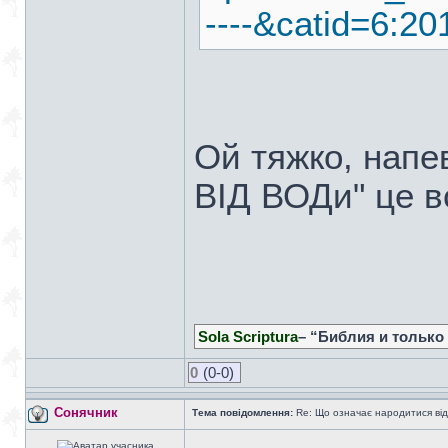
----&catid=6:2
Ой тяжко, нап
ВІД ВОДи" це в
Sola Scriptura
– “Библия и только
0
(0-0)
Сонячник
Тема повідомлення:
Re: Що означає народитися від