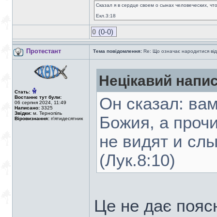
Сказал я в сердце своем о сынах человеческих, чт
Екл.3:18
0
(0-0)
Протестант
Тема повідомлення:
Re: Що означає народитися від
Нецікавий напис
Стать:
Востаннє тут були:
Он сказал: ва
06 серпня 2024, 11:49
Написано:
3325
Звідки:
м. Тернопіль
Божия, а прочи
Віровизнання:
п'ятидесятник
не видят и сл
(Лук.8:10)
Це не дає поясн