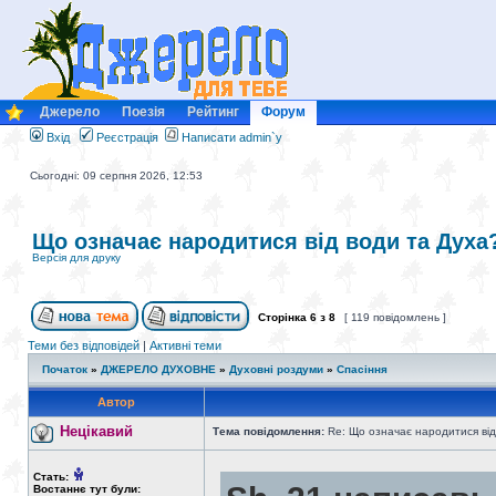
Джерело
Поезія
Рейтинг
Форум
Вхід
Реєстрація
Написати admin`у
Сьогодні: 09 серпня 2026, 12:53
Що означає народитися від води та Духа
Версія для друку
Сторінка
6
з
8
[ 119 повідомлень ]
Теми без відповідей
|
Активні теми
Початок
»
ДЖЕРЕЛО ДУХОВНЕ
»
Духовні роздуми
»
Спасіння
Автор
Нецікавий
Тема повідомлення:
Re: Що означає народитися від
Стать:
Востаннє тут були: