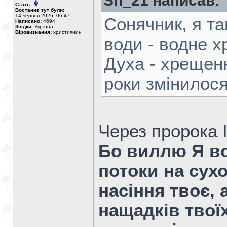
Sh_21 написав:
Стать:
Востаннє тут були:
14 червня 2026, 06:47
Сонячник, я та
Написано:
4694
Звідки:
Україна
Віровизнання:
християнин
води - водне 
Духа - хрещен
роки змінилос
Через пророка 
Бо виллю Я во
потоки на сух
насіння твоє,
нащадків твоїх