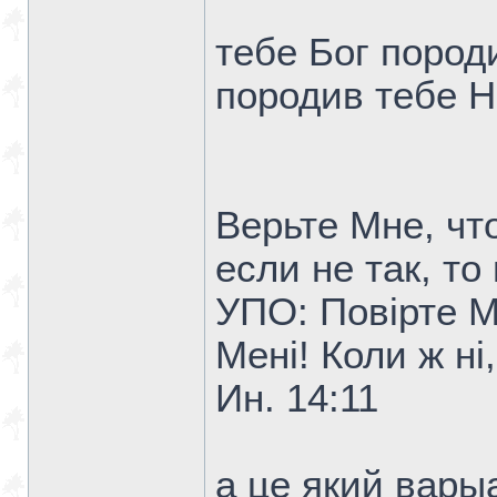
тебе Бог пород
породив тебе H
Верьте Мне, чт
если не так, т
УПО: Повірте Ме
Мені! Коли ж ні,
Ин. 14:11
а це який вары