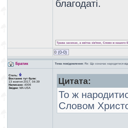
благодаті.
Трава засихає, а квітка зів'яне, Слово ж нашого 
0
(0-0)
Братик
Тема повідомлення:
Re: Що означає народитися від
Стать:
Цитата:
Востаннє тут були:
13 жовтня 2017, 04:39
Написано:
4006
Звідки:
MA-USA
То ж народитис
Словом Христ