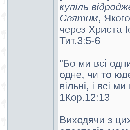
купіль відрод
Святим
, Яког
через Христа І
Тит.3:5-6
"Бо ми всі одн
одне, чи то юде
вільні, і всі м
1Кор.12:13
Виходячи з цих