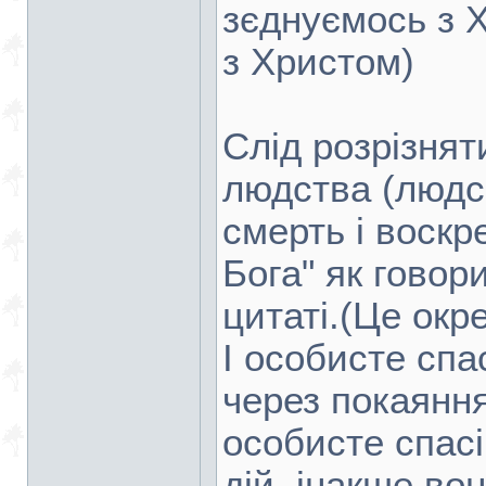
зєднуємось з 
з Христом)
Слід розрізнят
людства (людсь
смерть і воскр
Бога" як говор
цитаті.(Це окр
І особисте спа
через покаяння
особисте спасі
дій, інакше во