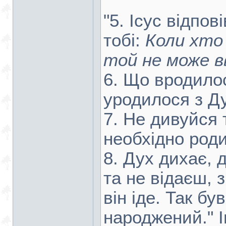
"5. Ісус відпов
тобі:
Коли хто 
той не може в
6. Що вродилос
уродилося з Ду
7. Не дивуйся 
необхідно роди
8. Дух дихає, д
та не відаєш, з
він іде. Так бу
народжений." І