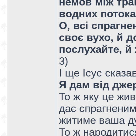
немов між тра
водних потока
О, всі спрагне
своє вухо, й д
послухайте, й
3)
І ще Ісус сказа
Я дам від дже
То ж яку це жи
дає спрагненим
житиме ваша д
То ж народитис