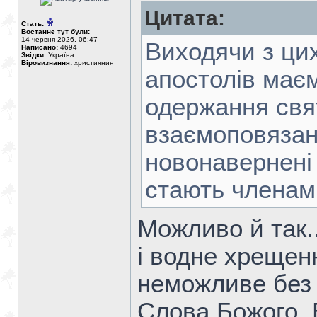
Цитата:
Стать:
Востаннє тут були:
14 червня 2026, 06:47
Виходячи з цих
Написано:
4694
Звідки:
Україна
Віровизнання:
християнин
апостолів має
одержання свят
взаємоповязані 
новонавернені
стають членам
Можливо й так..
і водне хрещен
неможливе без 
Слова Божого. 