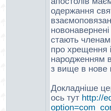
апостолів має
одержання свят
взаємоповязані 
новонавернені
стають членами
про хрещення 
народженням в
з вище в нове 
Докладніше це
ось тут
http://
option=com_cont