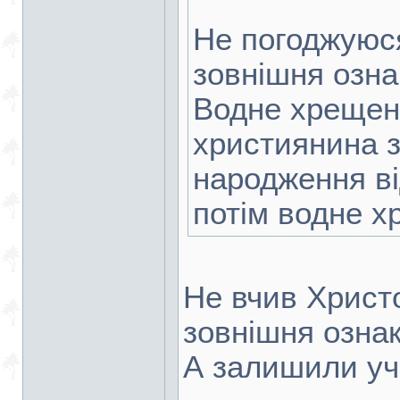
Не погоджуюс
зовнішня озна
Водне хрещен
християнина з
народження ві
потім водне х
Не вчив Христ
зовнішня ознак
А залишили учн