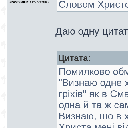
Словом Христ
Віровизнання:
п'ятидесятник
Даю одну цитат
Цитата:
Помилково обм
"Визнаю одне 
гріхів" як в С
одна й та ж са
Визнаю, що в х
Христа мені ві