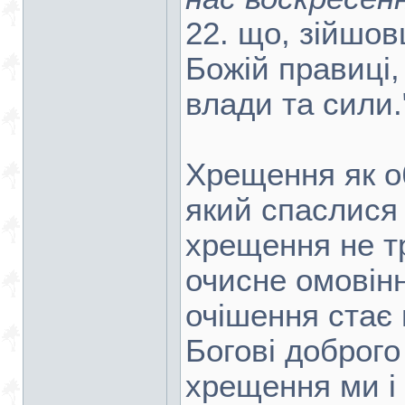
22. що, зійшов
Божій правиці,
влади та сили.
Хрещення як об
який спаслися 
хрещення не т
очисне омовін
очішення стає 
Богові доброго
хрещення ми і