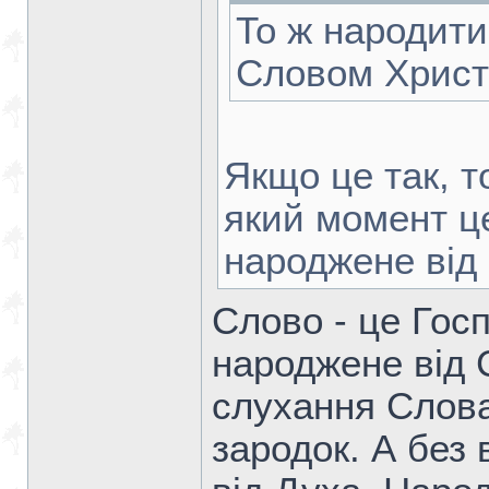
То ж народити
Словом Христ
Якщо це так, т
який момент це
народжене від
Слово - це Госп
народжене від С
слухання Слова
зародок. А без 