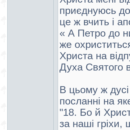
приєднуюсь до
це ж вчить і а
« А Петро до н
же охриститься
Христа на відп
Духа Святого в
В цьому ж дусі
посланні на як
"18. Бо й Хрис
за наші гріхи,