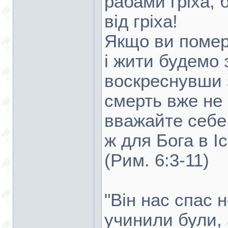
рабами гріха, 
від гріха!
Якщо ви померл
і жити будемо 
воскреснувши 
смерть вже не
вважайте себе
ж для Бога в І
(Рим. 6:3-11)
"Він нас спас 
учинили були,