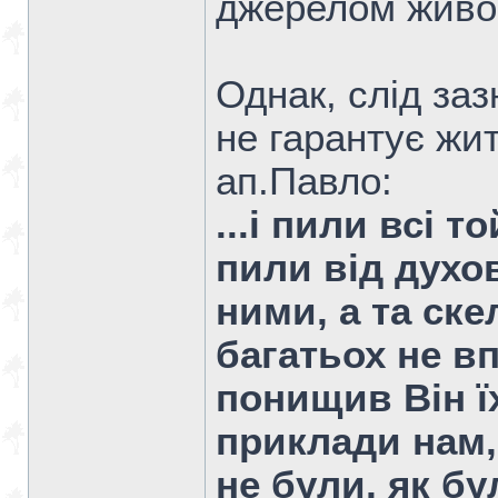
джерелом живої
Однак, слід за
не гарантує жит
ап.Павло:
...і пили всі 
пили від духов
ними, а та ске
багатьох не в
понищив Він їх
приклади нам,
не були, як б