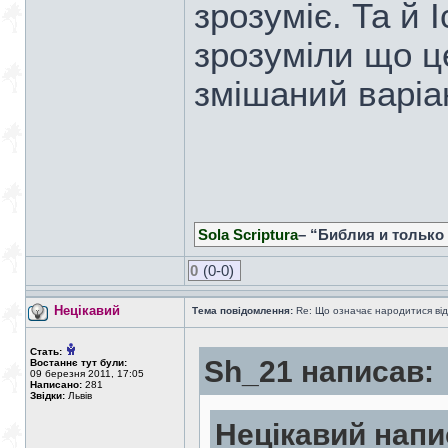
зрозуміє. Та й 
зрозуміли що це
змішаний варіан
Sola Scriptura
– “Библия и только
0
(0-0)
Нецікавий
Тема повідомлення:
Re: Що означає народитися від
Стать:
Sh_21 написав:
Востаннє тут були:
09 березня 2011, 17:05
Написано:
281
Звідки:
Львів
Нецікавий напи