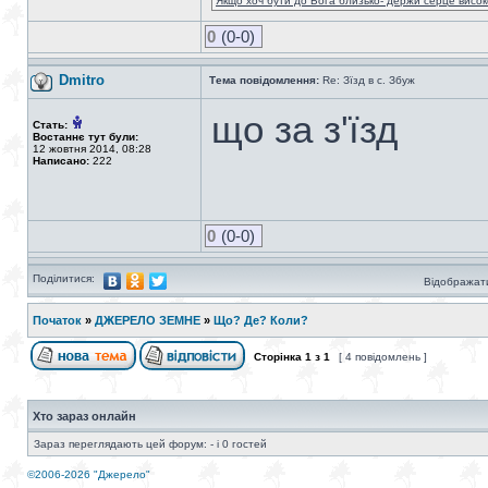
Якщо хоч бути до Бога близько- держи серце високо
0
(0-0)
Dmitro
Тема повідомлення:
Re: Зїзд в с. Збуж
що за з'їзд
Стать:
Востаннє тут були:
12 жовтня 2014, 08:28
Написано:
222
0
(0-0)
Поділитися:
Відображати
Початок
»
ДЖЕРЕЛО ЗЕМНЕ
»
Що? Де? Коли?
Сторінка
1
з
1
[ 4 повідомлень ]
Хто зараз онлайн
Зараз переглядають цей форум: - і 0 гостей
©2006-2026 "Джерело"