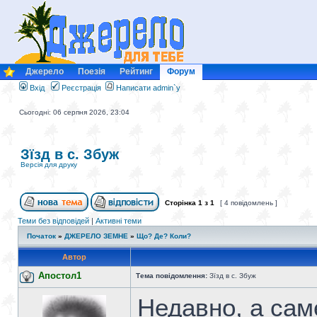
Джерело
Поезія
Рейтинг
Форум
Вхід
Реєстрація
Написати admin`у
Сьогодні: 06 серпня 2026, 23:04
Зїзд в с. Збуж
Версія для друку
Сторінка
1
з
1
[ 4 повідомлень ]
Теми без відповідей
|
Активні теми
Початок
»
ДЖЕРЕЛО ЗЕМНЕ
»
Що? Де? Коли?
Автор
Апостол1
Тема повідомлення:
Зїзд в с. Збуж
Недавно, а саме