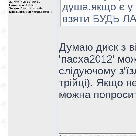
22 липня 2013, 09:10
душа.якщо є у 
Написано:
1256
Звідки:
Рівненська обл.
Віровизнання:
п'ятидесятник
взяти БУДЬ ЛА
Думаю диск з в
'пасха2012' мо
слідуючому з'їз
трійці). Якщо 
можна попроси