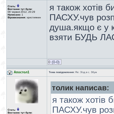
я також хотів 
Стать:
Востаннє тут були:
08 червня 2012, 20:29
ПАСХУ.чув розп
Написано:
1
Віровизнання:
християнин
душа.якщо є у 
взяти БУДЬ ЛА
0
(0-0)
Апостол1
Тема повідомлення:
Re: Зїзд в с. Збуж
толик написав:
я також хотів 
ПАСХУ.чув розп
Стать:
Востаннє тут були: