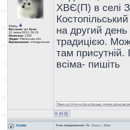
ХВЄ(П) в селі З
Костопільський 
Стать:
на другий день 
Востаннє тут були:
22 липня 2013, 09:10
Написано:
1256
традицією. Мож
Звідки:
Рівненська обл.
Віровизнання:
п'ятидесятник
там присутній. 
всіма- пишіть
Якщо хоч бути до Бога близько- держи серце високо
0
(0-0)
толик
Тема повідомлення:
Re: Зїзд в с. Збуж