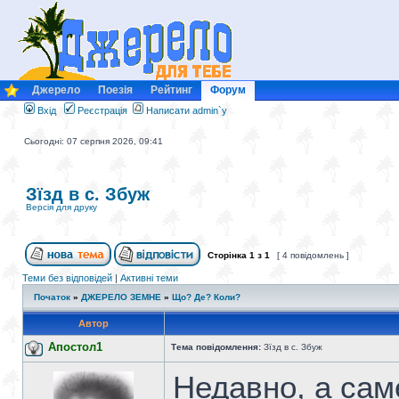
Джерело
Поезія
Рейтинг
Форум
Вхід
Реєстрація
Написати admin`у
Сьогодні: 07 серпня 2026, 09:41
Зїзд в с. Збуж
Версія для друку
Сторінка
1
з
1
[ 4 повідомлень ]
Теми без відповідей
|
Активні теми
Початок
»
ДЖЕРЕЛО ЗЕМНЕ
»
Що? Де? Коли?
Автор
Апостол1
Тема повідомлення:
Зїзд в с. Збуж
Недавно, а саме