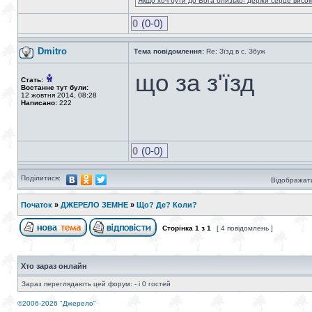
Якщо хоч бути до Бога близько- держи серце високо
0
(0-0)
Dmitro
Тема повідомлення:
Re: Зїзд в с. Збуж
що за з'їзд
Стать:
Востаннє тут були:
12 жовтня 2014, 08:28
Написано:
222
0
(0-0)
Поділитися:
Відображати
Початок
»
ДЖЕРЕЛО ЗЕМНЕ
»
Що? Де? Коли?
Сторінка
1
з
1
[ 4 повідомлень ]
Хто зараз онлайн
Зараз переглядають цей форум: - і 0 гостей
©2006-2026 "Джерело"