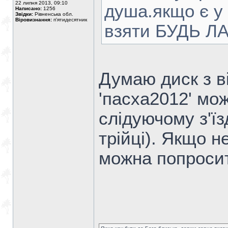
22 липня 2013, 09:10
душа.якщо є у 
Написано:
1256
Звідки:
Рівненська обл.
Віровизнання:
п'ятидесятник
взяти БУДЬ ЛА
Думаю диск з в
'пасха2012' мо
слідуючому з'їз
трійці). Якщо 
можна попроси