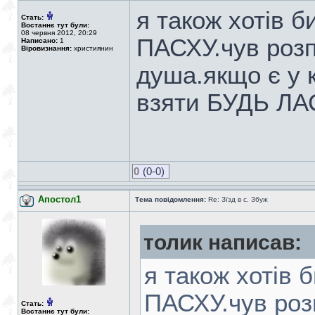
я також хотів 
Стать:
Востаннє тут були:
08 червня 2012, 20:29
ПАСХУ.чув розп
Написано:
1
Віровизнання:
християнин
душа.якщо є у 
взяти БУДЬ ЛА
0
(0-0)
Апостол1
Тема повідомлення:
Re: Зїзд в с. Збуж
толик написав:
я також хотів 
ПАСХУ.чув розп
Стать:
Востаннє тут були: