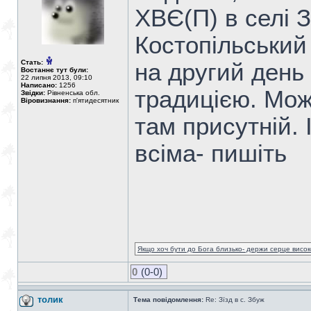
ХВЄ(П) в селі З
Костопільський 
Стать:
на другий день 
Востаннє тут були:
22 липня 2013, 09:10
Написано:
1256
традицією. Мож
Звідки:
Рівненська обл.
Віровизнання:
п'ятидесятник
там присутній. 
всіма- пишіть
Якщо хоч бути до Бога близько- держи серце високо
0
(0-0)
толик
Тема повідомлення:
Re: Зїзд в с. Збуж