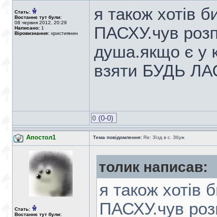
я також хотів 
Стать:
Востаннє тут були:
08 червня 2012, 20:29
ПАСХУ.чув розп
Написано:
1
Віровизнання:
християнин
душа.якщо є у 
взяти БУДЬ ЛА
0
(0-0)
Апостол1
Тема повідомлення:
Re: Зїзд в с. Збуж
толик написав:
я також хотів 
ПАСХУ.чув розп
Стать:
Востаннє тут були: