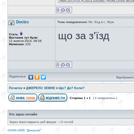
Якщо хоч бути до Бога близько- держи серце високо
0
(0-0)
Dmitro
Тема повідомлення:
Re: Зїзд в с. Збуж
що за з'їзд
Стать:
Востаннє тут були:
12 жовтня 2014, 08:28
Написано:
222
0
(0-0)
Поділитися:
Відображати
Початок
»
ДЖЕРЕЛО ЗЕМНЕ
»
Що? Де? Коли?
Сторінка
1
з
1
[ 4 повідомлень ]
Хто зараз онлайн
Зараз переглядають цей форум: - і 0 гостей
©2006-2026 "Джерело"