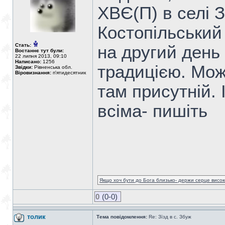
ХВЄ(П) в селі З
Костопільський 
Стать:
на другий день 
Востаннє тут були:
22 липня 2013, 09:10
Написано:
1256
традицією. Мож
Звідки:
Рівненська обл.
Віровизнання:
п'ятидесятник
там присутній. 
всіма- пишіть
Якщо хоч бути до Бога близько- держи серце високо
0
(0-0)
толик
Тема повідомлення:
Re: Зїзд в с. Збуж