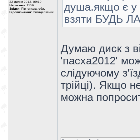
22 липня 2013, 09:10
душа.якщо є у 
Написано:
1256
Звідки:
Рівненська обл.
Віровизнання:
п'ятидесятник
взяти БУДЬ ЛА
Думаю диск з в
'пасха2012' мо
слідуючому з'їз
трійці). Якщо 
можна попроси