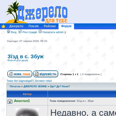
Джерело
Поезія
Рейтинг
Форум
Вхід
Реєстрація
Написати admin`у
Сьогодні: 07 серпня 2026, 05:22
Зїзд в с. Збуж
Версія для друку
Сторінка
1
з
1
[ 4 повідомлень ]
Теми без відповідей
|
Активні теми
Початок
»
ДЖЕРЕЛО ЗЕМНЕ
»
Що? Де? Коли?
Автор
Апостол1
Тема повідомлення:
Зїзд в с. Збуж
Недавно, а саме