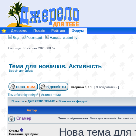
Джерело
Поезія
Рейтинг
Форум
Вхід
Реєстрація
Написати admin`у
Сьогодні: 06 серпня 2026, 08:59
Тема для новачків. Активність
Версія для друку
Сторінка
1
з
1
[ 9 повідомлень ]
Теми без відповідей
|
Активні теми
Початок
»
ДЖЕРЕЛО ЗЕМНЕ
»
Вітаємо на форумі!
Автор
Спамер
Тема повідомлення:
Тема для новачків. Активність
Нова тема для 
Стать:
Востаннє тут були: