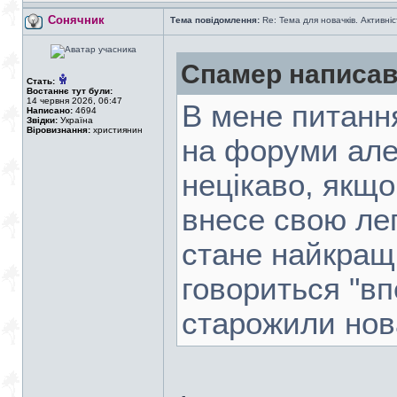
Сонячник
Тема повідомлення:
Re: Тема для новачків. Активніс
Спамер написав
Стать:
Востаннє тут були:
14 червня 2026, 06:47
В мене питанн
Написано:
4694
Звідки:
Україна
Віровизнання:
християнин
на форуми але 
нецікаво, якщо
внесе свою ле
стане найкращ
говориться "в
старожили нов