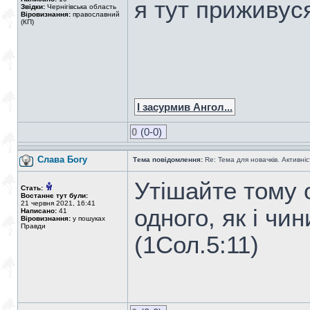
я тут приживус
Звідки:
Чернігівська область
Віровизнання:
православний
(КП)
І засурмив Ангол...
0
(0-0)
Слава Богу
Тема повідомлення:
Re: Тема для новачків. Активніс
Утішайте тому 
Стать:
Востаннє тут були:
21 червня 2021, 16:41
одного, як і чин
Написано:
41
Віровизнання:
у пошуках
Правди
(1Сол.5:11)