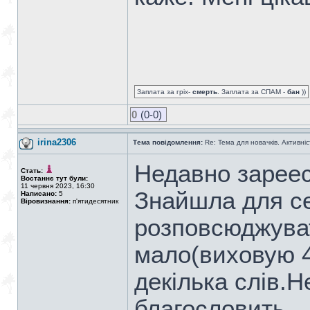
Заплата за гріх-
смерть
. Заплата за СПАМ -
бан
))
0
(0-0)
irina2306
Тема повідомлення:
Re: Тема для новачків. Активніс
Недавно зареес
Стать:
Востаннє тут були:
11 червня 2023, 16:30
Знайшла для с
Написано:
5
Віровизнання:
п'ятидесятник
розповсюджуват
мало(виховую 4
декiлька слiв.Н
благословить.