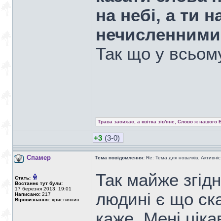
на небі, а ти н
нечисленними 
Так що у всьом
Трава засихає, а квітка зів'яне, Слово ж нашого 
+3
(3-0)
Спамер
Тема повідомлення:
Re: Тема для новачків. Активніс
Так майже згід
Стать:
Востаннє тут були:
17 березня 2013, 19:01
людині є що ск
Написано:
217
Віровизнання:
християнин
каже. Мені цік