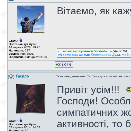
Вітаємо, як каж
Стать:
Востаннє тут були:
14 червня 2026, 19:28
Написано:
527
«... може змилується Господь...»
(Ам.5:15)
Звідки:
Тернопіль
«А коли хто не має Христового Духа, той н
Віровизнання:
християнин
+3
(3-0)
Гасило
Тема повідомлення:
Re: Тема для новачків. Активніс
Привіт усім!!!
Господи! Особл
симпатичних жо
активності, то 
Стать:
Востаннє тут були:
07 серпня 2014, 14:59
Написано:
10