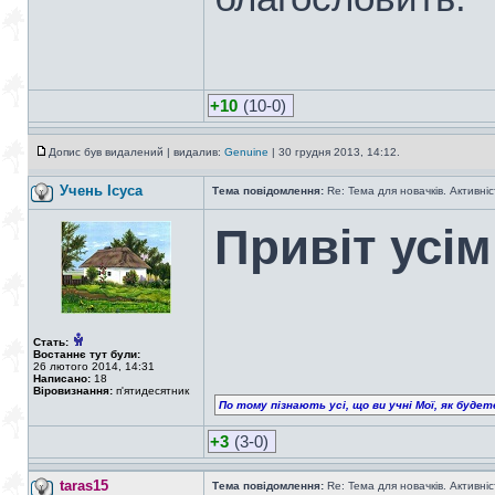
+10
(10-0)
Допис був видалений | видалив:
Genuine
| 30 грудня 2013, 14:12.
Учень Ісуса
Тема повідомлення:
Re: Тема для новачків. Активніс
Привіт усі
Стать:
Востаннє тут були:
26 лютого 2014, 14:31
Написано:
18
Віровизнання:
п'ятидесятник
По тому пізнають усі, що ви учні Мої, як буде
+3
(3-0)
taras15
Тема повідомлення:
Re: Тема для новачків. Активніс