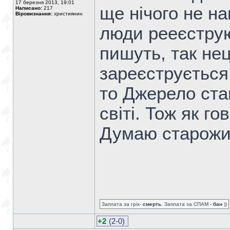
17 березня 2013, 19:01
ще нічого не н
Написано:
217
Віровизнання:
християнин
люди рееєструю
пишуть, так нец
зареєструється
то Джерело ст
світі. Тож як г
Думаю старожил
Заплата за гріх-
смерть
. Заплата за СПАМ -
бан
))
+2
(2-0)