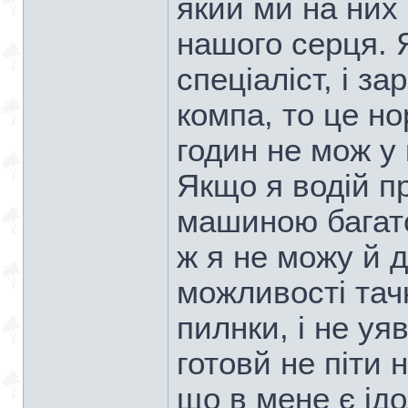
який ми на них
нашого серця. 
спеціаліст, і з
компа, то це н
годин не мож у 
Якщо я водій п
машиною багато
ж я не можу й 
можливості тачк
пилнки, і не уя
готовй не піти 
що в мене є ідо