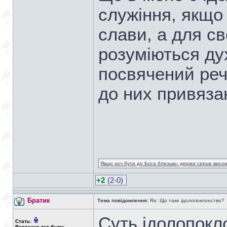
служіння, якщо
слави, а для сво
розуміються дух
посвячений реч
до них привязан
Якщо хоч бути до Бога близько- держи серце високо
+2
(2-0)
Братик
Тема повідомлення:
Re: Що таке ідолопоклонство?
Суть ідолопокл
Стать:
Востаннє тут були: