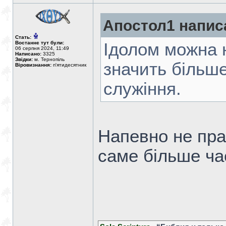
Апостол1 напис
Стать:
Востаннє тут були:
Ідолом можна н
06 серпня 2024, 11:49
Написано:
3325
Звідки:
м. Тернопіль
значить більше
Віровизнання:
п'ятидесятник
служіння.
Напевно не прав
саме більше ча