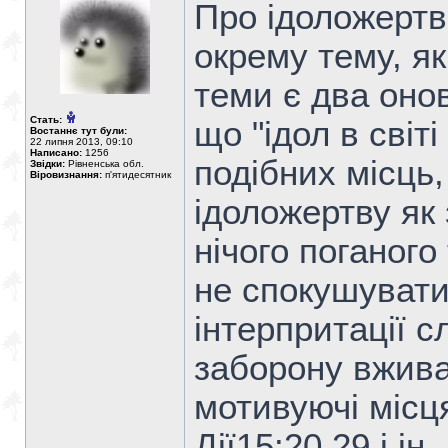
Про ідоложертв
окрему тему, я
теми є два онов
Стать:
що "ідол в світі
Востаннє тут були:
22 липня 2013, 09:10
Написано:
1256
подібних місць
Звідки:
Рівненська обл.
Віровизнання:
п'ятидесятник
ідоложертву як 
нічого поганого
не спокушувати
інтерпритації 
заборону вжива
мотивуючі місц
Дії15:20,29 і ін.