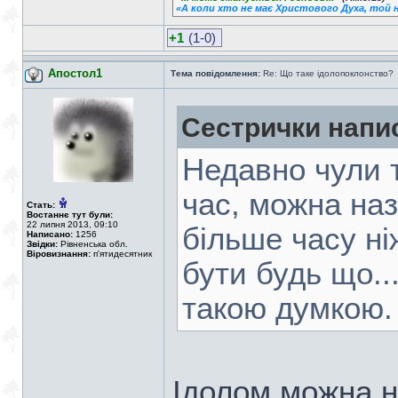
«А коли хто не має Христового Духа, той н
+1
(1-0)
Апостол1
Тема повідомлення:
Re: Що таке ідолопоклонство?
Сестрички напи
Недавно чули т
час, можна наз
Стать:
Востаннє тут були:
22 липня 2013, 09:10
більше часу ні
Написано:
1256
Звідки:
Рівненська обл.
Віровизнання:
п'ятидесятник
бути будь що...
такою думкою.
Ідолом можна на