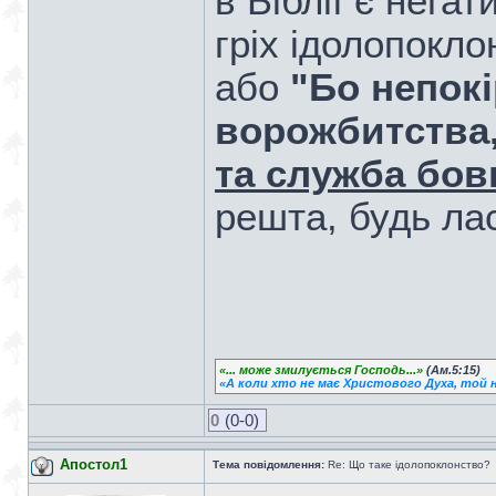
в Біблії є негат
гріх ідолопокл
або
"Бо непокі
ворожбитства
та служба бов
решта, будь лас
«... може змилується Господь...»
(Ам.5:15)
«А коли хто не має Христового Духа, той н
0
(0-0)
Апостол1
Тема повідомлення:
Re: Що таке ідолопоклонство?