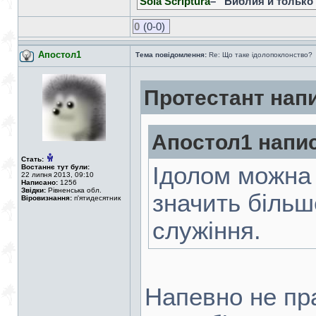
Sola Scriptura
– “Библия и только
0
(0-0)
Апостол1
Тема повідомлення:
Re: Що таке ідолопоклонство?
Протестант нап
Апостол1 напи
Стать:
Ідолом можна 
Востаннє тут були:
22 липня 2013, 09:10
Написано:
1256
Звідки:
Рівненська обл.
значить більше
Віровизнання:
п'ятидесятник
служіння.
Напевно не пра