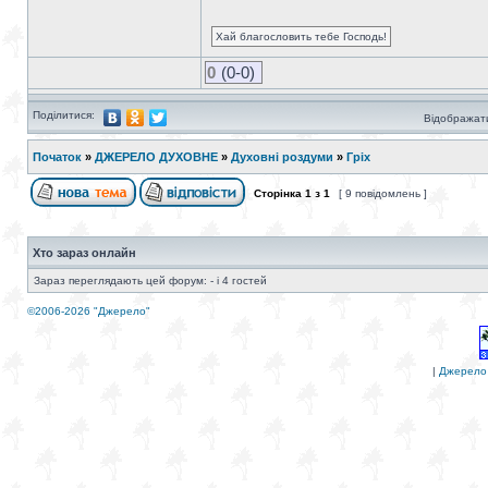
Хай благословить тебе Господь!
0
(0-0)
Поділитися:
Відображати
Початок
»
ДЖЕРЕЛО ДУХОВНЕ
»
Духовні роздуми
»
Гріх
Сторінка
1
з
1
[ 9 повідомлень ]
Хто зараз онлайн
Зараз переглядають цей форум: - і 4 гостей
©2006-2026 "Джерело"
|
Джерело