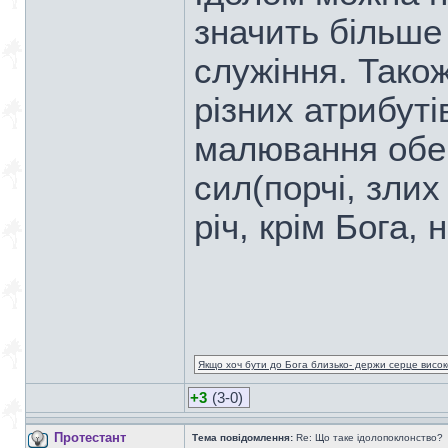
значить більше 
служіння. Тако
різних атрибутів
малювання обере
сил(порчі, злих
річ, крім Бога,
Якщо хоч бути до Бога близько- держи серце високо
+3
(3-0)
Протестант
Тема повідомлення:
Re: Що таке ідолопоклонство?