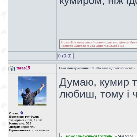
кумиром, ніж ід
А сам Бог миру нехай освятить вас цілком доск
Господа нашого Ісуса Христа!1Сол.5:23
0
(0-0)
taras15
Тема повідомлення:
Re: Що таке ідолопоклонство?
Думаю, кумир та
любиш, тому і ч
Стать:
Востаннє тут були:
14 червня 2026, 19:28
Написано:
527
Звідки:
Тернопіль
Віровизнання:
християнин
«... може змилується Господь...»
(Ам.5:15)