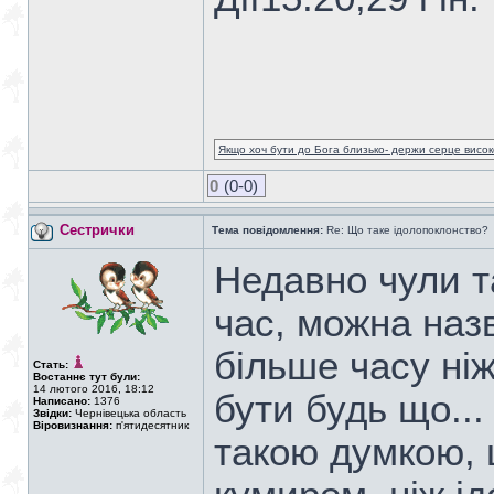
Якщо хоч бути до Бога близько- держи серце високо
0
(0-0)
Сестрички
Тема повідомлення:
Re: Що таке ідолопоклонство?
Недавно чули т
час, можна наз
більше часу ніж
Стать:
Востаннє тут були:
14 лютого 2016, 18:12
бути будь що...
Написано:
1376
Звідки:
Чернівецька область
Віровизнання:
п'ятидесятник
такою думкою,