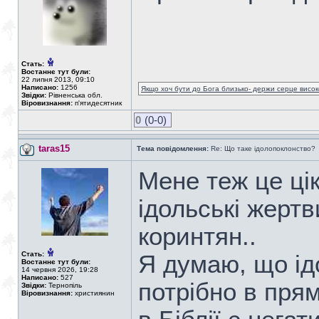
Стать:
Востаннє тут були:
22 липня 2013, 09:10
Написано:
1256
Якщо хоч бути до Бога близько- держи серце високо
Звідки:
Рівненська обл.
Віровизнання:
п'ятидесятник
0
(0-0)
taras15
Тема повідомлення:
Re: Що таке ідолопоклонство?
Мене теж це ці
ідольські жертв
коринтян..
Стать:
Я думаю, що ід
Востаннє тут були:
14 червня 2026, 19:28
Написано:
527
потрібно в пря
Звідки:
Тернопіль
Віровизнання:
християнин