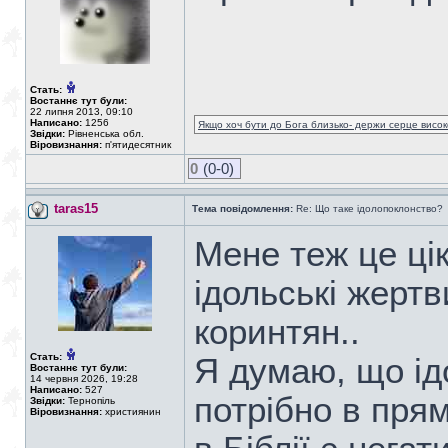
Стать:
Востаннє тут були:
22 липня 2013, 09:10
Написано:
1256
Якщо хоч бути до Бога близько- держи серце високо
Звідки:
Рівненська обл.
Віровизнання:
п'ятидесятник
0
(0-0)
taras15
Тема повідомлення:
Re: Що таке ідолопоклонство?
Мене теж це ці
ідольські жертв
коринтян..
Стать:
Я думаю, що ід
Востаннє тут були:
14 червня 2026, 19:28
Написано:
527
потрібно в пря
Звідки:
Тернопіль
Віровизнання:
християнин