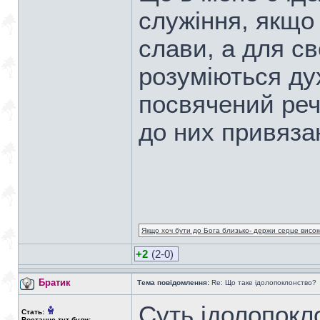
служіння, якщо
слави, а для сво
розуміються дух
посвячений реч
до них привязан
Якщо хоч бути до Бога близько- держи серце високо
+2
(2-0)
Братик
Тема повідомлення:
Re: Що таке ідолопоклонство?
Суть ідолопокл
Стать:
Востаннє тут були: