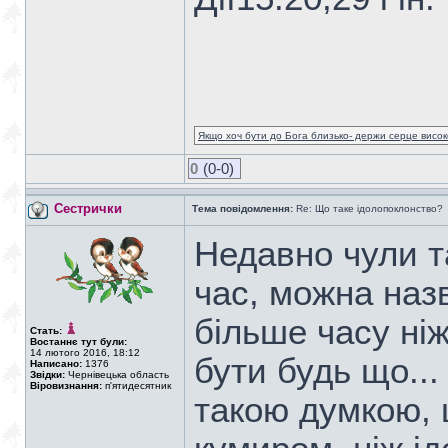
Якщо хоч бути до Бога близько- держи серце високо
0
(0-0)
Сестрички
Тема повідомлення:
Re: Що таке ідолопоклонство?
Недавно чули т
час, можна наз
більше часу ніж
Стать:
Востаннє тут були:
14 лютого 2016, 18:12
бути будь що...
Написано:
1376
Звідки:
Чернівецька область
Віровизнання:
п'ятидесятник
такою думкою,