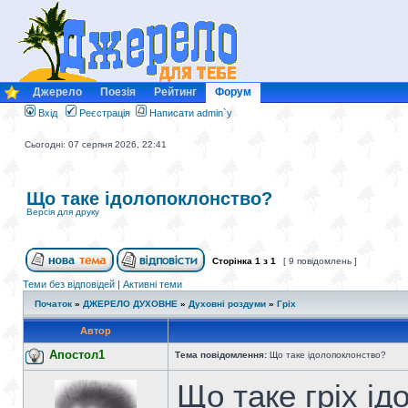
Джерело
Поезія
Рейтинг
Форум
Вхід
Реєстрація
Написати admin`у
Сьогодні: 07 серпня 2026, 22:41
Що таке ідолопоклонство?
Версія для друку
Сторінка
1
з
1
[ 9 повідомлень ]
Теми без відповідей
|
Активні теми
Початок
»
ДЖЕРЕЛО ДУХОВНЕ
»
Духовні роздуми
»
Гріх
Автор
Апостол1
Тема повідомлення:
Що таке ідолопоклонство?
Що таке гріх і