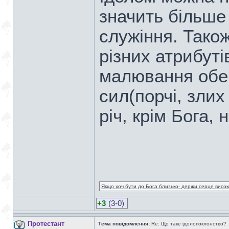
значить більше 
служіння. Тако
різних атрибутів
малювання обере
сил(порчі, злих
річ, крім Бога,
Якщо хоч бути до Бога близько- держи серце високо
+3
(3-0)
Протестант
Тема повідомлення:
Re: Що таке ідолопоклонство?