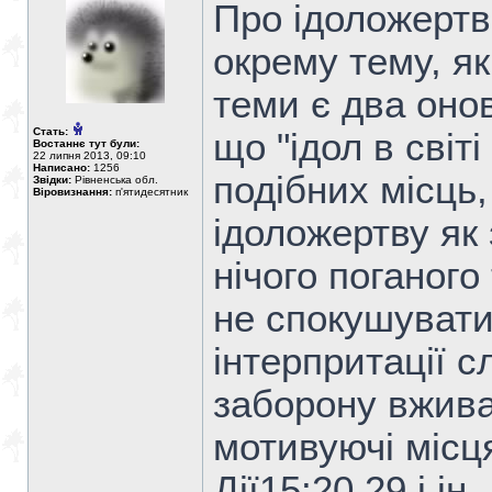
Про ідоложертв
окрему тему, я
теми є два онов
Стать:
що "ідол в світі
Востаннє тут були:
22 липня 2013, 09:10
Написано:
1256
подібних місць
Звідки:
Рівненська обл.
Віровизнання:
п'ятидесятник
ідоложертву як 
нічого поганого
не спокушувати
інтерпритації 
заборону вжива
мотивуючі місц
Дії15:20,29 і ін.