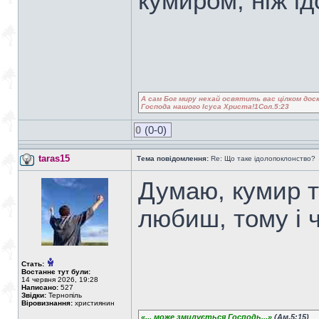
кумиром, ніж ід
А сам Бог миру нехай освятить вас цілком доск
Господа нашого Ісуса Христа!1Сол.5:23
0
(0-0)
taras15
Тема повідомлення:
Re: Що таке ідолопоклонство?
Думаю, кумир та
любиш, тому і ч
Стать:
Востаннє тут були:
14 червня 2026, 19:28
Написано:
527
Звідки:
Тернопіль
Віровизнання:
християнин
«... може змилується Господь...»
(Ам.5:15)