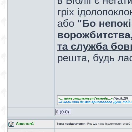
в Біблії є негат
гріх ідолопокл
або
"Бо непокі
ворожбитства
та служба бов
решта, будь лас
«... може змилується Господь...»
(Ам.5:15)
«А коли хто не має Христового Духа, той н
0
(0-0)
Апостол1
Тема повідомлення:
Re: Що таке ідолопоклонство?