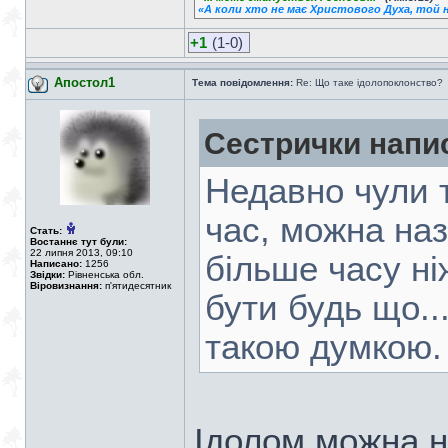
«А коли хто не має Христового Духа, той н
+1
(1-0)
Апостол1
Тема повідомлення:
Re: Що таке ідолопоклонство?
Сестрички напи
Недавно чули т
час, можна наз
Стать:
Востаннє тут були:
22 липня 2013, 09:10
більше часу ні
Написано:
1256
Звідки:
Рівненська обл.
Віровизнання:
п'ятидесятник
бути будь що...
такою думкою.
Ідолом можна на