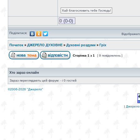
Хай благословить тебе Господь!
0
(0-0)
Поділитися:
Відображати
Початок
»
ДЖЕРЕЛО ДУХОВНЕ
»
Духовні роздуми
»
Гріх
Сторінка
1
з
1
[ 9 повідомлень ]
Хто зараз онлайн
Зараз переглядають цей форум: - і 0 гостей
©2006-2026 "Джерело"
|
Джерело