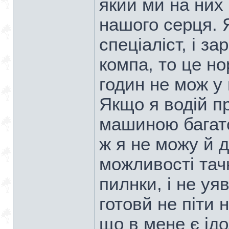
який ми на них
нашого серця. 
спеціаліст, і з
компа, то це н
годин не мож у 
Якщо я водій п
машиною багато
ж я не можу й 
можливості тачк
пилнки, і не уя
готовй не піти 
що в мене є ідо