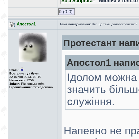
Sola Scriptura
– “Библия и только
0
(0-0)
Апостол1
Тема повідомлення:
Re: Що таке ідолопоклонство?
Протестант нап
Апостол1 напи
Стать:
Ідолом можна 
Востаннє тут були:
22 липня 2013, 09:10
Написано:
1256
Звідки:
Рівненська обл.
значить більше
Віровизнання:
п'ятидесятник
служіння.
Напевно не пра