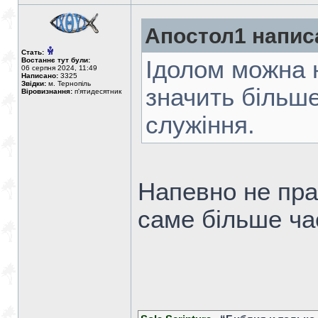
Апостол1 напис
Стать:
Востаннє тут були:
Ідолом можна н
06 серпня 2024, 11:49
Написано:
3325
Звідки:
м. Тернопіль
значить більше
Віровизнання:
п'ятидесятник
служіння.
Напевно не прав
саме більше ча