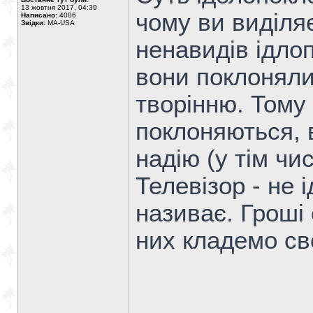
13 жовтня 2017, 04:39
чому ви виділя
Написано:
4006
Звідки:
MA-USA
ненавидів ідло
вони поклоняли
творінню. Тому
поклоняються, 
надію (у тім чи
Телевізор - не і
називає. Гроші 
них кладемо св