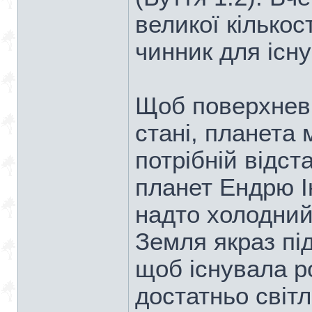
великої кілько
чинник для існ
Щоб поверхневі
стані, планета
потрібній відст
планет Ендрю 
надто холодний
Земля якраз пі
щоб існувала р
достатньо світл