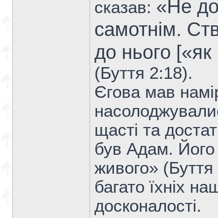
«Не до
сказав:
самотнім. Ст
до нього [«як
(Буття 2:18).
Єгова мав намі
насолоджувалис
щасті та доста
був Адам. Його
живого» (Буття 
багато їхніх на
досконалості.