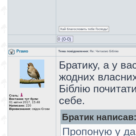
Хай благословить тебе Господь!
0
(0-0)
Prawo
Тема повідомлення:
Re: Читаємо Біблію
Братику, а у ва
жодних власни
Біблію почитати
Стать:
себе.
Востаннє тут були:
01 квітня 2017, 15:48
Написано:
220
Віровизнання:
свідок Єгови
Братик написав
Пропоную у да