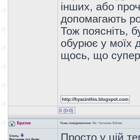
інших, або про
допомагають ро
Тож поясніть, б
обурює у моїх 
щось, що супе
http://hyacinthis.blogspot.com
0
(0-0)
Братик
Тема повідомлення:
Re: Читаємо Біблію
Просто у цій т
Стать:
Востаннє тут були: