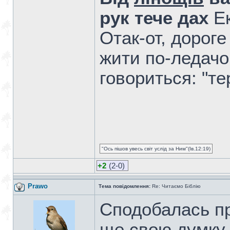
рук тече дах
Ек
Отак-от, дороге
жити по-ледачо
говориться: "т
"Ось пішов увесь світ услід за Ним"(Ів.12:19)
+2
(2-0)
Prawo
Тема повідомлення:
Re: Читаємо Біблію
Сподобалась пр
ще свою думку,