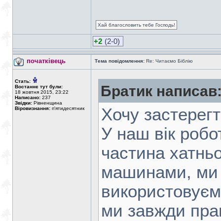
Хай благословить тебе Господь!
+2
(2-0)
початківець
Тема повідомлення:
Re: Читаємо Біблію
Стать:
Братик написав
Востаннє тут були:
18 жовтня 2015, 23:22
Написано:
237
Звідки:
Рівненщина
Хочу застерегт
Віровизнання:
п'ятидесятник
У наш вік робо
частина хатньо
машинами, ми 
використовуємо
ми завжди пра