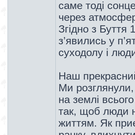
саме тоді сонце
через атмосфер
Згідно з Буття 
з’явились у п’я
суходолу і люд
Наш прекрасни
Ми розглянули,
на землі всьог
так, щоб люди 
життям. Як при
ранку, вдихнути