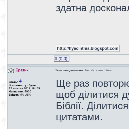
здатна доскона
http://hyacinthis.blogspot.com
0
(0-0)
Братик
Тема повідомлення:
Re: Читаємо Біблію
Ще раз повторю
Стать:
Востаннє тут були:
13 жовтня 2017, 04:39
щоб ділитися д
Написано:
4006
Звідки:
MA-USA
Біблії. Ділитис
цитатами.