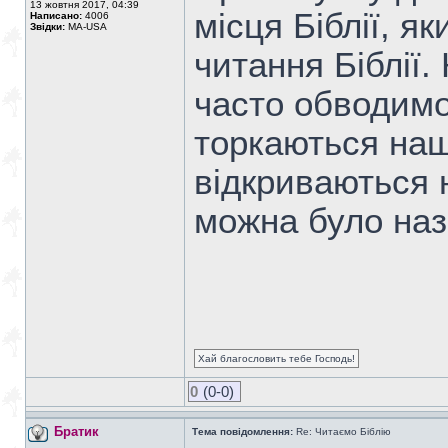
13 жовтня 2017, 04:39
місця Біблії, я
Написано:
4006
Звідки:
MA-USA
читання Біблії.
часто обводимо
торкаються наш
відкриваються 
можна було назв
Хай благословить тебе Господь!
0
(0-0)
Братик
Тема повідомлення:
Re: Читаємо Біблію