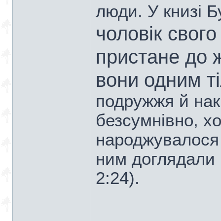
люди. У книзі 
чоловік свого
пристане до ж
вони одним т
подружжя й нак
безсумнівно, хо
народжувалося в
ним доглядали і
2:24).