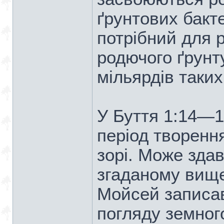
ґрунтових бакт
потрібний для р
родючого ґрунт
мільярдів таких
У Буття 1:14—1
період творення
зорі. Може зда
згаданому вище
Мойсей записав
погляду земног