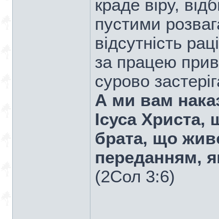
краде віру, ві
пустими розваг
відсутність ра
за працею приво
сурово застері
А ми вам нака
Ісуса Христа,
брата, що живе
переданням, я
(2Сол 3:6)