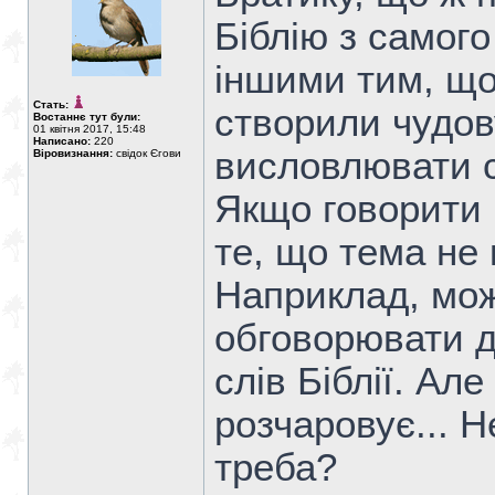
Біблію з самого
іншими тим, що
Стать:
створили чудов
Востаннє тут були:
01 квітня 2017, 15:48
Написано:
220
висловлювати с
Віровизнання:
свідок Єгови
Якщо говорити 
те, що тема не
Наприклад, мож
обговорювати д
слів Біблії. Ал
розчаровує... Н
треба?