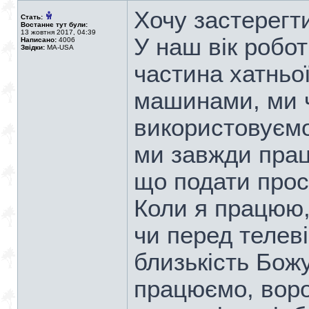
Хочу застерегти
Стать:
Востаннє тут були:
13 жовтня 2017, 04:39
У наш вік робо
Написано:
4006
Звідки:
MA-USA
частина хатньо
машинами, ми 
використовуємо
ми завжди пра
що подати прос
Коли я працюю,
чи перед телев
близькість Бож
працюємо, воро