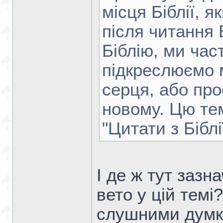
місця Біблії, 
після читання 
Біблію, ми час
підкреслюємо м
серця, або про
новому. Цю те
"Цитати з Біблії
І де ж тут заз
вето у цій темі
слушними думка