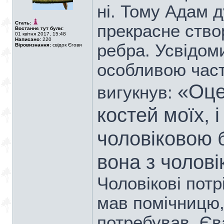
ні. Тому Адам 
Стать:
прекрасне створ
Востаннє тут були:
01 квітня 2017, 15:48
Написано:
220
ребра. Усвідом
Віровизнання:
свідок Єгови
особливою част
«Оце
вигукнув:
костей моїх, і
чоловіковою б
вона з чолов
Чоловікові потр
мав помічницю,
потребував. Єв