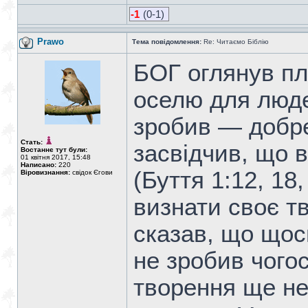
-1
(0-1)
Prawo
Тема повідомлення:
Re: Читаємо Біблію
БОГ оглянув пл
оселю для люде
зробив — добр
Стать:
засвідчив, що 
Востаннє тут були:
01 квітня 2017, 15:48
Написано:
220
(Буття 1:12, 18,
Віровизнання:
свідок Єгови
визнати своє т
сказав, що щос
не зробив чогос
творення ще не