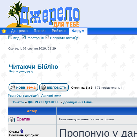
Джерело
Поезія
Рейтинг
Форум
Вхід
Реєстрація
Написати admin`у
Сьогодні: 07 серпня 2026, 01:29
Читаючи Біблію
Версія для друку
Сторінка
1
з
5
[ 71 повідомлень ]
Теми без відповідей
|
Активні теми
Початок
»
ДЖЕРЕЛО ДУХОВНЕ
»
Дослідження Біблії
Автор
Братик
Тема повідомлення:
Читаючи Біблію
Пропоную у дан
Стать:
Востаннє тут були: