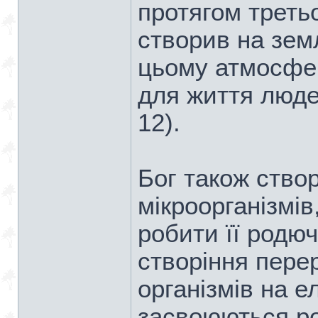
протягом третьо
створив на земл
цьому атмосфе
для життя людей
12).
Бог також створ
мікроорганізмів
робити її родюч
створіння пере
організмів на е
засвоюються ро