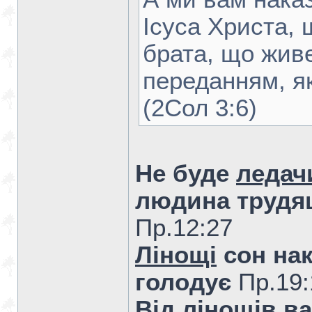
Ісуса Христа,
брата, що живе
переданням, як
(2Сол 3:6)
Не буде
ледач
людина трудящ
Пр.12:27
Лінощі
сон нак
голодує
Пр.19:
Від
лінощів
ва