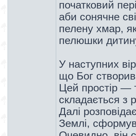
початковий пер
аби сонячне св
пелену хмар, як
пелюшки дитину
У наступних ві
що Бог створив
Цей простір — 
складається з р
Далі розповіда
Землі, сформува
Очевидно, він 