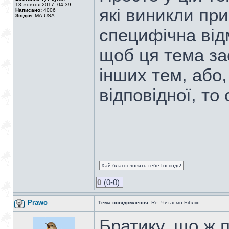
13 жовтня 2017, 04:39
які виникли при
Написано:
4006
Звідки:
MA-USA
специфічна відм
щоб ця тема за
інших тем, або
відповідної, то
Хай благословить тебе Господь!
0
(0-0)
Prawo
Тема повідомлення:
Re: Читаємо Біблію
Братику, що ж п