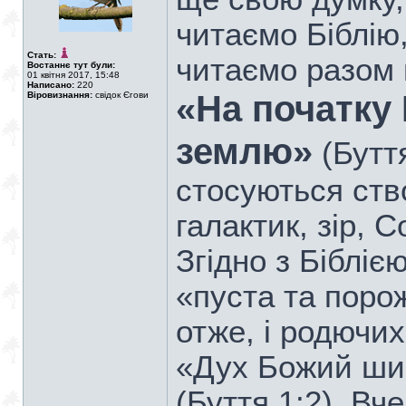
читаємо Біблію,
Стать:
читаємо разом 
Востаннє тут були:
01 квітня 2017, 15:48
Написано:
220
«На початку
Віровизнання:
свідок Єгови
землю»
(Буття
стосуються ств
галактик, зір, 
Згідно з Бібліє
«пуста та порож
отже, і родючих 
«Дух Божий ши
(Буття 1:2). Вч