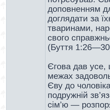
доповненням д
доглядати за ї
тваринами, нар
свого справжнь
(Буття 1:26—30
Єгова дав усе,
межах задоволь
Єву до чоловік
подружній зв’я
сім’ю — розпор