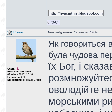
http://hyacinthis.blogspot.com
0
(0-0)
Prawo
Тема повідомлення:
Re: Читаємо Біблію
Як говориться 
була чудова пе
їх Бог, і сказ
Стать:
Востаннє тут були:
розмножуйтес
01 квітня 2017, 15:48
Написано:
220
Віровизнання:
свідок Єгови
оволодійте не
морськими ри