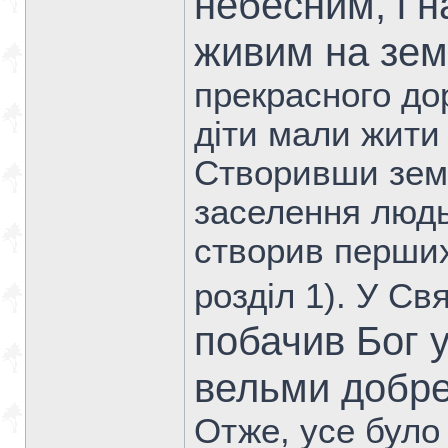
небесним, і 
живим на зем
прекрасного до
діти мали жити 
Створивши земл
заселення людь
створив перших 
розділ 1). У С
побачив Бог у
вельми добре
Отже, усе було