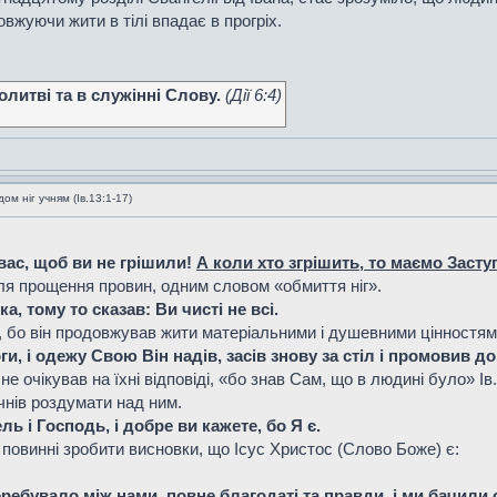
жуючи жити в тілі впадає в прогріх.
литві та в служінні Слову.
(Дiї 6:4)
м ніг учням (Ів.13:1-17)
 вас, щоб ви не грішили!
А коли хто згрішить, то маємо Засту
для прощення провин, одним словом «обмиття ніг».
а, тому то сказав: Ви чисті не всі.
 бо він продовжував жити матеріальними і душевними цінностями
и, і одежу Свою Він надів, засів знову за стіл і промовив д
е очікував на їхні відповіді, «бо знав Сам, що в людині було» Ів
учнів роздумати над ним.
ь і Господь, і добре ви кажете, бо Я є.
ми, повинні зробити висновки, що Ісус Христос (Слово Боже) є:
перебувало між нами, повне благодаті та правди, і ми бачил