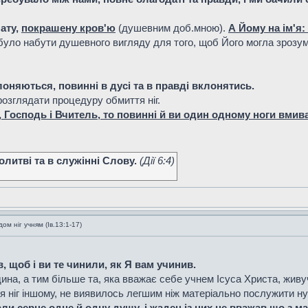
шату,
покрашену кров'ю
(душевним доб.мною).
А Йому на ім'я
було набути душевного вигляду для того, щоб Його могла зрозу
клоняються, повинні в дусі та в правді вклонятись.
 розглядати процедуру обмиття ніг.
 Господь і Вчитель, то повинні й ви один одному ноги вмива
литві та в служінні Слову.
(Дiї 6:4)
м ніг учням (Ів.13:1-17)
, щоб і ви те чинили, як Я вам учинив.
ина, а тим більше та, яка вважає себе учнем Ісуса Христа, жив
я ніг іншому, не виявилось легшим ніж матеріально послужити н
ли серце одне й одну душу, і
жаден із них не вважав що з ма