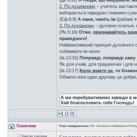
2. По душевному
– учитель наставля
вибирається народом і повинен сужи
(Еф.6:9)
А пани, чиніть їм
(рабам)
т
3. По духовному
– духовно «сильні, 
(Як.5:16)
Отже,
признавайтесь один
праведного!
Найважливіший принцип духовного сл
«обмивати їм ноги»
(Ів.13:16)
Поправді, поправді кажу
Як для учнів, для працюючих і для на
(Ів.13:17)
Коли знаєте це
, то блаже
Обмити ноги один другому це добре, 
А ми перебуватимемо завжди в мо
Хай благословить тебе Господь!
+1
(1-0)
Сонячник
Тема повідомлення:
Re: Значення обмивання Господо