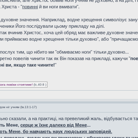
ояснили, але Христос обмив ноги учням не духовно, а на ділі, і 
 Христа - "
повинні
й ви ноги вмивати".
 духовне значення. Наприклад, водне хрещення символізує зану
ченики Його послідували цьому прикладу на ділі.
 так вчинив Христос, хоча цей обряд має важливе духовне значе
ми приймаємо водне хрещення тільки духовно", або "причащаємос
ослух тим, що нібито ми "обмиваємо ноги" тільки духовно...
етно повелів чинити так як Він показав на прикладі, кажучи "
пов
ні ви, якщо таке чините!
"
Бога повіки стоятиме!
(Іс.40:8 )
м ніг учням (Ів.13:1-17)
но сказали, а на практиці, на превеликий жаль, відбувається та
ть Мене,
серце ж їхнє далеко від Мене
...
ть Мене, бо навчають наук людських заповідей.
у, передань людських ви тримаєтесь
: обмиваєте глеки та ча