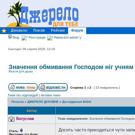
Джерело
Поезія
Рейтинг
Форум
Вхід
Реєстрація
Написати admin`у
Сьогодні: 06 серпня 2026, 12:20
Значення обмивання Господом ніг учням (
Версія для друку
Сторінка
1
з
2
[ 23 повідомлень ]
Теми без відповідей
|
Активні теми
Початок
»
ДЖЕРЕЛО ДУХОВНЕ
»
Дослідження Біблії
Автор
Богуслав
Тема повідомлення:
Значення обмивання Господом ні
Досить часто приходиться чути запит
Стать:
Востаннє тут були: