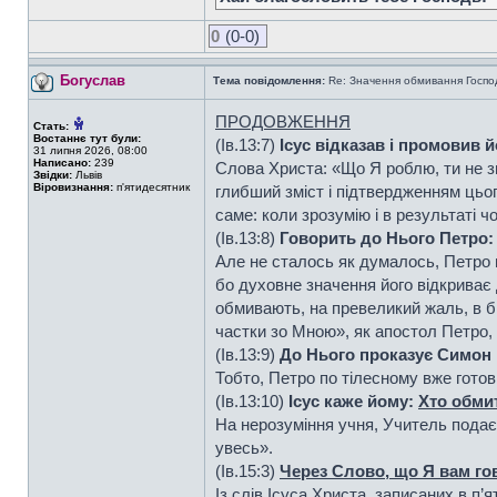
0
(0-0)
Богуслав
Тема повідомлення:
Re: Значення обмивання Господо
ПРОДОВЖЕННЯ
Стать:
Востаннє тут були:
(Ів.13:7)
Ісус відказав і промовив 
31 липня 2026, 08:00
Написано:
239
Слова Христа: «Що Я роблю, ти не зн
Звідки:
Львів
Віровизнання:
п'ятидесятник
глибший зміст і підтвердженням цьог
саме: коли зрозумію і в результаті ч
(Ів.13:8)
Говорить до Нього Петро: 
Але не сталось як думалось, Петро п
бо духовне значення його відкриває Д
обмивають, на превеликий жаль, в бі
частки зо Мною», як апостол Петро, т
(Ів.13:9)
До Нього проказує Симон П
Тобто, Петро по тілесному вже готов
(Ів.13:10)
Ісус каже йому:
Хто обмит
На нерозуміння учня, Учитель подає
увесь».
(Ів.15:3)
Через Слово, що Я вам гов
Із слів Ісуса Христа, записаних в п