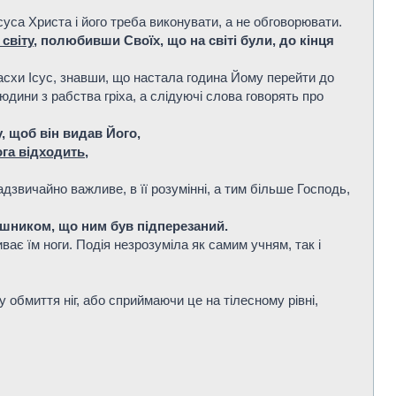
Ісуса Христа і його треба виконувати, а не обговорювати.
світу
, полюбивши Своїх, що на світі були, до кінця
асхи Ісус, знавши, що настала година Йому перейти до
юдини з рабства гріха, а слідуючі слова говорять про
, щоб він видав Його,
га відходить
,
дзвичайно важливе, в її розумінні, а тим більше Господь,
рушником, що ним був підперезаний.
ає їм ноги. Подія незрозуміла як самим учням, так і
 обмиття ніг, або сприймаючи це на тілесному рівні,