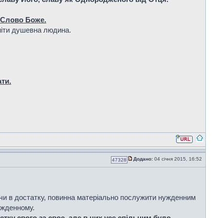
: Слово Боже.
міти душевна людина.
ти.
Додано:
04 січня 2015, 16:52
47328
учи в достатку, повинна матеріально послужити нужденним
ужденному.
єтку свого за своє, але в них усе спільним було
.