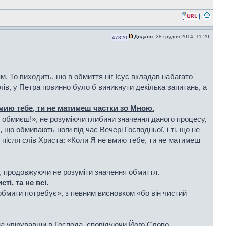
Додано:
28 грудня 2014, 11:20
47320
. То виходить, шо в обмиття ніг Ісус вкладав набагато
ів, у Петра повинно було б виникнути декілька запитань, а
мию тебе, ти не матимеш частки зо Мною.
е обмиєш!», не розуміючи глибини значення даного процесу,
, що обмивають ноги під час Вечері Господньої, і ті, що не
, після слів Христа: «Коли Я не вмию тебе, ти не матимеш
ву, продовжуючи не розуміти значення обмиття.
сті, та не всі.
обмити потребує», з певним висновком «бо він чистий
ина увірувавши в Господа, сповідуючи Його Слово,