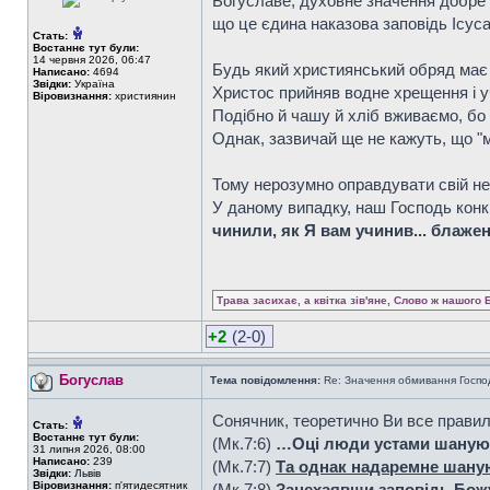
Богуславе, духовне значення добре п
що це єдина наказова заповідь Ісуса
Стать:
Востаннє тут були:
14 червня 2026, 06:47
Будь який християнський обряд має
Написано:
4694
Звідки:
Україна
Христос прийняв водне хрещення і у
Віровизнання:
християнин
Подібно й чашу й хліб вживаємо, бо
Однак, зазвичай ще не кажуть, що "
Тому нерозумно оправдувати свій неп
У даному випадку, наш Господь конкр
чинили, як Я вам учинив... блажен
Трава засихає, а квітка зів'яне, Слово ж нашого 
+2
(2-0)
Богуслав
Тема повідомлення:
Re: Значення обмивання Господо
Сонячник, теоретично Ви все правиль
Стать:
Востаннє тут були:
(Мк.7:6)
…Оці люди устами шаную
31 липня 2026, 08:00
Написано:
239
(Мк.7:7)
Та однак надаремне шаную
Звідки:
Львів
Віровизнання:
п'ятидесятник
(Мк.7:8)
Занехаявши заповідь Бож