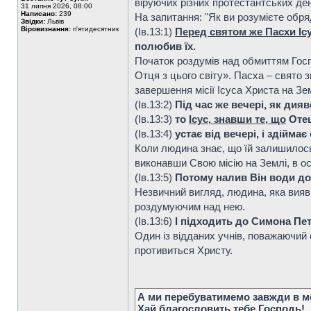
віруючих різних протестантських ден
31 липня 2026, 08:00
Написано:
239
На запитання: "Як ви розумієте обряд
Звідки:
Львів
Віровизнання:
п'ятидесятник
(Ів.13:1)
Перед святом же Пасхи Ісу
полюбив їх.
Початок роздумів над обмиттям Госп
Отця з цього світу». Пасха – свято 
завершення місії Ісуса Христа на Зем
(Ів.13:2)
Під час же вечері, як дия
(Ів.13:3)
то
Ісус, знавши те, що
Отец
(Ів.13:4)
устає від вечері, і здійма
Коли людина знає, що їй залишилось 
виконавши Свою місію на Землі, в ос
(Ів.13:5)
Потому налив Він води до
Незвичний вигляд, людина, яка вияви
роздумуючим над нею.
(Ів.13:6)
І підходить до Симона Пет
Один із відданих учнів, поважаючий 
противиться Христу.
А ми перебуватимемо завжди в мо
Хай благословить тебе Господь!