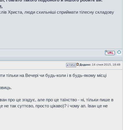
я.
з слів Христа, люди схильніші сприймати тілесну складову
Додано:
14 січня 2015, 18:48
47352
ити тільки на Вечері чи будь-коли і в будь-якому місці
овиць.
ван про це згадує, але про це таїнство - ні, тільки пише в
е не так суттєво, просто цікаво)? і чому ап. Іван це не