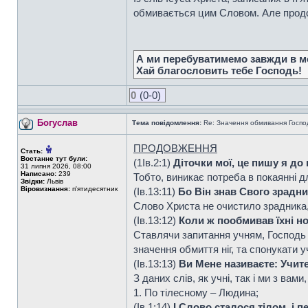
обмивається цим Словом. Але продов
А ми перебуватимемо завжди в мо
Хай благословить тебе Господь!
0
(0-0)
Богуслав
Тема повідомлення:
Re: Значення обмивання Господо
ПРОДОВЖЕННЯ
Стать:
Востаннє тут були:
(1Ів.2:1)
Діточки мої, це пишу я до
31 липня 2026, 08:00
Написано:
239
Тобто, виникає потреба в покаянні 
Звідки:
Львів
Віровизнання:
п'ятидесятник
(Ів.13:11)
Бо Він знав Свого зрадник
Слово Христа не очистило зрадника,
(Ів.13:12)
Коли ж пообмивав їхні ног
Ставлячи запитання учням, Господь н
значення обмиття ніг, та спонукати 
(Ів.13:13)
Ви Мене називаєте: Учител
З даних слів, як учні, так і ми з ва
1. По тілесному – Людина;
(Ів.1:14)
І
Слово сталося тілом
, і 