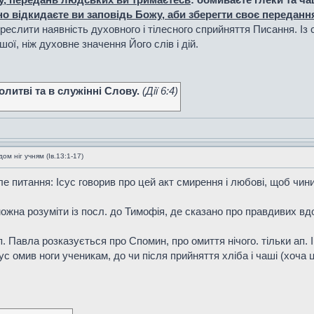
о відкидаєте ви заповідь Божу, аби зберегти своє переданн
дкреслити наявність духовного і тілесного сприйняття Писання. І
шої, ніж духовне значення Його слів і дій.
литві та в служінні Слову.
(Дiї 6:4)
м ніг учням (Ів.13:1-17)
 але питання: Ісус говорив про цей акт смирення і любові, щоб чин
можна розуміти із посл. до Тимофія, де сказано про правдивих вд
п. Павла розказується про Спомин, про омиття нічого. тільки ап. І
ус омив ноги ученикам, до чи після прийняття хліба і чаші (хоча ц