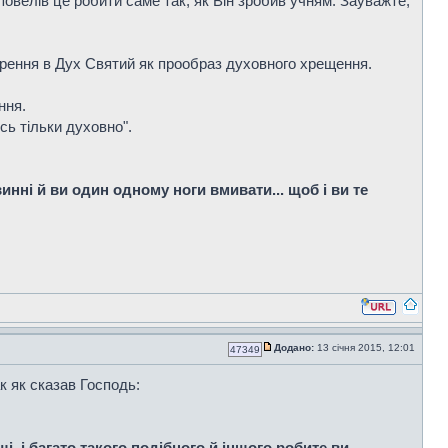
повелів це робити саме так, як Він зробив учням. Зауважте,
рення в Дух Святий як прообраз духовного хрещення.
ння.
ь тільки духовно".
инні й ви один одному ноги вмивати... щоб і ви те
Додано:
13 січня 2015, 12:01
47349
к як сказав Господь:
ші, і багато такого подібного й іншого робите ви.