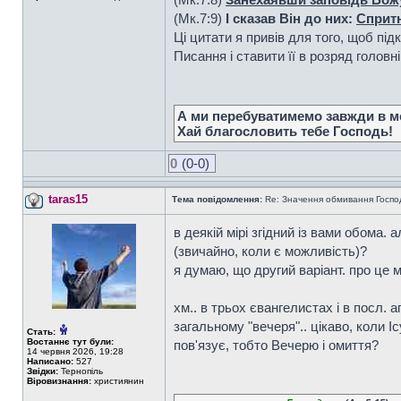
(Мк.7:9)
І сказав Він до них:
Спритн
Ці цитати я привів для того, щоб пі
Писання і ставити її в розряд головні
А ми перебуватимемо завжди в мо
Хай благословить тебе Господь!
0
(0-0)
taras15
Тема повідомлення:
Re: Значення обмивання Господо
в деякій мірі згідний із вами обома.
(звичайно, коли є можливість)?
я думаю, що другий варіант. про це 
хм.. в трьох євангелистах і в посл. а
загальному "вечеря".. цікаво, коли Іс
Стать:
Востаннє тут були:
пов'язує, тобто Вечерю і омиття?
14 червня 2026, 19:28
Написано:
527
Звідки:
Тернопіль
Віровизнання:
християнин