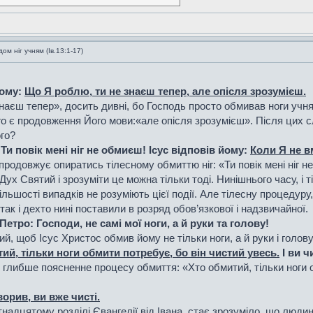
м ніг учням (Ів.13:1-17)
йому:
Що Я роблю, ти не знаєш тепер, але опісля зрозумієш.
аєш тепер», досить дивні, бо Господь просто обмивав ноги учням
о є продовження Його мови:«але опісля зрозумієш». Після цих сл
ого?
Ти повік мені ніг не обмиєш! Ісус відповів йому:
Коли Я не в
родовжує опиратись тілесному обмиттю ніг: «Ти повік мені ніг н
ух Святий і зрозуміти це можна тільки тоді. Нинішнього часу, і ті
льшості випадків не розуміють цієї події. Але тілесну процедуру
ак і дехто нині поставили в розряд обов’язкової і надзвичайної.
етро: Господи, не самі мої ноги, а й руки та голову!
ий, щоб Ісус Христос обмив йому не тільки ноги, а й руки і голо
ий, тільки ноги обмити потребує, бо він чистий увесь.
І ви чи
 глибше поясненне процесу обмиття: «Хто обмитий, тільки ноги 
орив, ви вже чисті.
’ятнадцятому розділі Євангелії від Івана, стає зрозуміло, що люд