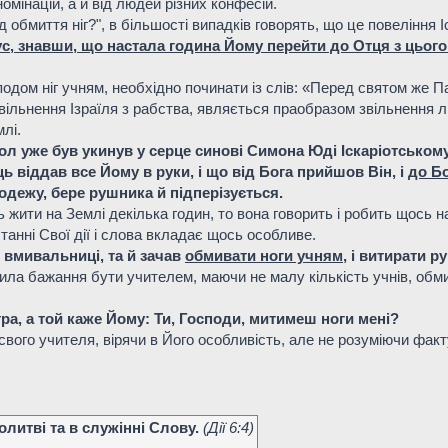
омінацій, а й від людей різних конфесій.
 обмиття ніг?", в більшості випадків говорять, що це повеління 
с, знавши, що настала година Йому перейти до Отця з цього 
одом ніг учням, необхідно починати із слів: «Перед святом же П
звільнення Ізраїля з рабства, являється праобразом звільнення л
лі.
вол уже був укинув у серце синові Симона Юді Іскаріотському
ь віддав все Йому в руки, і що від Бога прийшов Він, і
до Бо
є одежу, бере рушника й підперізується.
жити на Землі декілька годин, то вона говорить і робить щось на
танні Свої дії і слова вкладає щось особливе.
 вмивальниці, та й зачав
обмивати ноги учням
, і витирати 
ла бажання бути учителем, маючи не малу кількість учнів, обмив
ра, а той каже Йому: Ти, Господи, митимеш ноги мені?
свого учителя, вірячи в Його особливість, але не розуміючи факту
литві та в служінні Слову.
(Дiї 6:4)