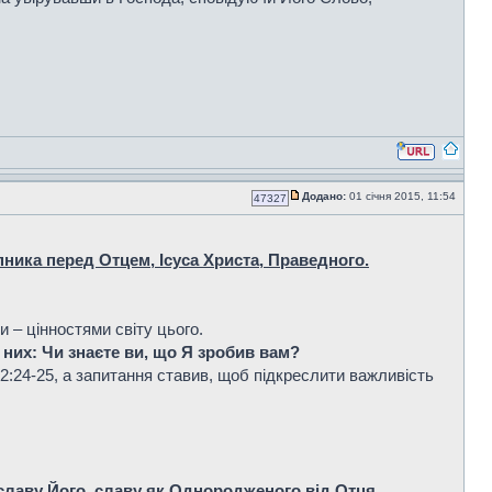
Додано:
01 січня 2015, 11:54
47327
пника перед Отцем, Ісуса Христа, Праведного.
 – цінностями світу цього.
о них: Чи знаєте ви, що Я зробив вам?
.2:24-25, а запитання ставив, щоб підкреслити важливість
и славу Його, славу як Однородженого від Отця.