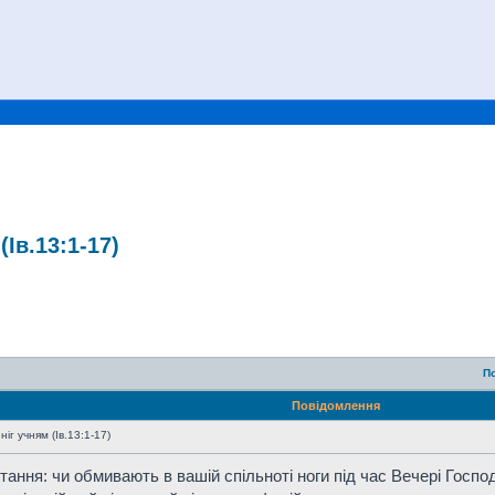
Ів.13:1-17)
П
Повідомлення
г учням (Ів.13:1-17)
ання: чи обмивають в вашій спільноті ноги під час Вечері Господ