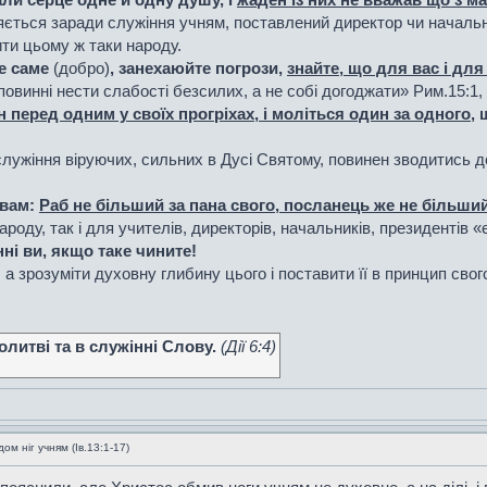
ється заради служіння учням, поставлений директор чи началь
ти цьому ж таки народу.
е саме
(добро)
, занехаюйте погрози,
знайте, що для вас і для
повинні нести слабості безсилих, а не собі догоджати» Рим.15:1,
 перед одним у своїх прогріхах, і моліться один за одного
,
ужіння віруючих, сильних в Дусі Святому, повинен зводитись д
 вам:
Раб не більший за пана свого, посланець же не більший 
роду, так і для учителів, директорів, начальників, президентів «
нні ви, якщо таке чините!
а зрозуміти духовну глибину цього і поставити її в принцип свог
литві та в служінні Слову.
(Дiї 6:4)
м ніг учням (Ів.13:1-17)