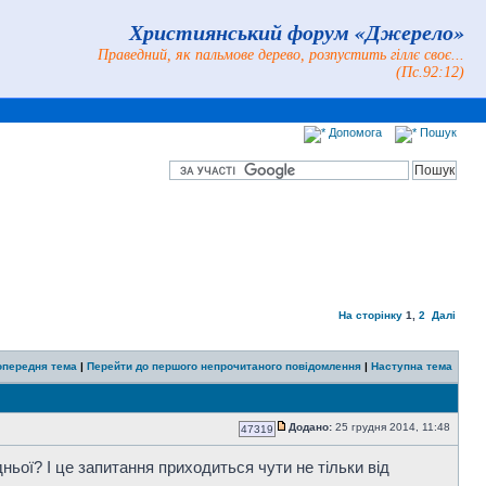
Християнський форум «Джерело»
Праведний, як пальмове дерево, розпустить гіллє своє...
(Пс.92:12)
Допомога
Пошук
На сторінку
1
,
2
Далі
опередня тема
|
Перейти до першого непрочитаного повідомлення
|
Наступна тема
Додано:
25 грудня 2014, 11:48
47319
ньої? І це запитання приходиться чути не тільки від