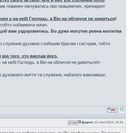
ник повинен піклуватись про працюючих, президент
 них є на небі Господь, а Він на обличчя не дивиться
!
 тобто «обмивати ноги».
 щоб вам уздоровитись. Бо дуже могутня ревна молитва
о служіння духовно слабшим братам і сестрам, тобто
від того, хто вислав його.
є на небі Господь, а Він на обличчя не дивиться!»
о духовного життя та служіння, набагато важливіше.
Додано:
11 січня 2015, 10:34
47344