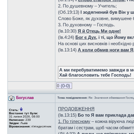
2. По душевному – Учитель;
(Об.19:13)
І зодягнений був Він у 
Слово Боже, як духовне, вимушене 
3. По духовному – Господь.
(Ів.10:30)
Я й Отець Ми одне!
(Ів.4:24)
Бог є Дух
, і ті, що Йому в
На основі цих висновків і необхідно
(Ів.13:14)
А коли обмив ноги вам Я,
А ми перебуватимемо завжди в мо
Хай благословить тебе Господь!
0
(0-0)
Богуслав
Тема повідомлення:
Re: Значення обмивання Господо
ПРОДОВЖЕННЯ
Стать:
Востаннє тут були:
(Ів.13:15)
Бо то Я вам приклада дав
31 липня 2026, 08:00
Написано:
239
1. По тілесному
– кожна віруюча люд
Звідки:
Львів
Віровизнання:
п'ятидесятник
братам і сестрам, щоб часом обмитт
(Дії 4:32)
А люди, що ввірували, ма