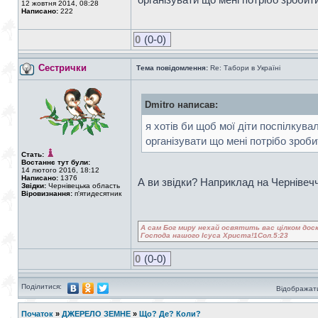
12 жовтня 2014, 08:28
Написано:
222
0
(0-0)
Сестрички
Тема повідомлення:
Re: Табори в Україні
Dmitro написав:
я хотів би щоб мої діти поспілкува
організувати що мені потрібо зробити.
Стать:
Востаннє тут були:
14 лютого 2016, 18:12
Написано:
1376
А ви звідки? Наприклад на Черніве
Звідки:
Чернівецька область
Віровизнання:
п'ятидесятник
А сам Бог миру нехай освятить вас цілком доск
Господа нашого Ісуса Христа!1Сол.5:23
0
(0-0)
Поділитися:
Відображати
Початок
»
ДЖЕРЕЛО ЗЕМНЕ
»
Що? Де? Коли?