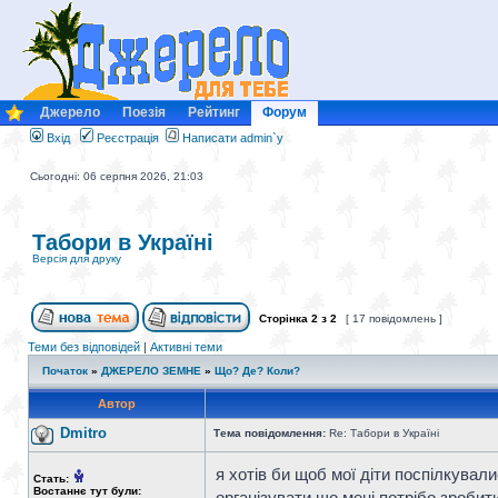
Джерело
Поезія
Рейтинг
Форум
Вхід
Реєстрація
Написати admin`у
Сьогодні: 06 серпня 2026, 21:03
Табори в Україні
Версія для друку
Сторінка
2
з
2
[ 17 повідомлень ]
Теми без відповідей
|
Активні теми
Початок
»
ДЖЕРЕЛО ЗЕМНЕ
»
Що? Де? Коли?
Автор
Dmitro
Тема повідомлення:
Re: Табори в Україні
я хотів би щоб мої діти поспілкувал
Стать:
Востаннє тут були:
організувати що мені потрібо зробити...