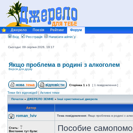
Джерело
Поезія
Рейтинг
Форум
Вхід
Реєстрація
Написати admin`у
Сьогодні: 09 серпня 2026, 19:17
Якщо проблема в родині з алкоголем
Версія для друку
Сторінка
1
з
1
[ 1 повідомлення ]
Теми без відповідей
|
Активні теми
Початок
»
ДЖЕРЕЛО ЗЕМНЕ
»
Інші християнські джерела
Автор
roman_lviv
Тема повідомлення:
Якщо проблема в родині з алк
Пособие самопомо
Стать:
Востаннє тут були: