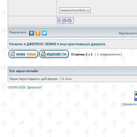
www.pomoschlere.ru
0
(0-0)
Поділитися:
Відображати
Початок
»
ДЖЕРЕЛО ЗЕМНЕ
»
Інші християнські джерела
Сторінка
1
з
1
[ 1 повідомлення ]
Хто зараз онлайн
Зараз переглядають цей форум: - і 1 гість
©2006-2026 "Джерело"
|
Джерело