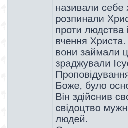
називали себе 
розпинали Хрис
проти людства 
вчення Христа.
вони займали ц
зраджували Ісу
Проповідуванн
Боже, було осн
Він здійснив св
свідоцтво мужно
людей.