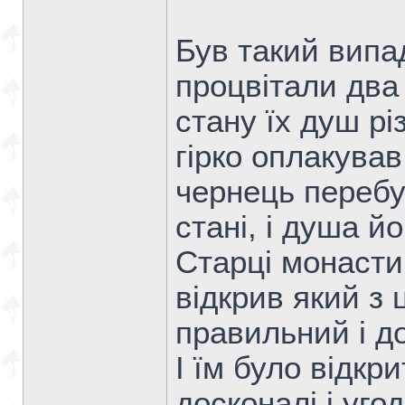
Був такий випа
процвітали два
стану їх душ рі
гірко оплакував
чернець перебу
стані, і душа й
Старці монасти
відкрив який з
правильний і д
І їм було відкр
досконалі і уго