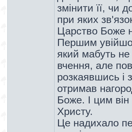
змінити її, чи д
при яких зв'язо
Царство Боже 
Першим увійшов
який мабуть не
вчення, але по
розкаявшись і 
отримав нагоро
Боже. І цим він
Христу.
Це надихало пе