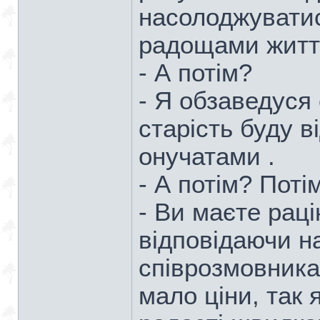
насолоджуватис
радощами житт
- А потім?
- Я обзаведуся 
старість буду в
онучатами .
- А потім? Потім
- Ви маєте раці
відповідаючи н
співрозмовника.
мало ціни, так я