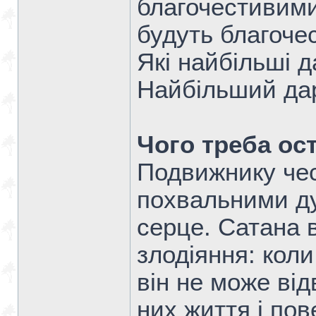
благочестивими 
будуть благочес
Які найбільші 
Найбільший дар
Чого треба ос
Подвижнику чес
похвальними ду
серце. Сатана 
злодіяння: кол
він не може від
них життя і пов