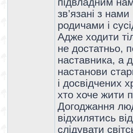
підвладним нам
зв’язані з нами
родичами і сус
Адже ходити ті
не достатньо, 
наставника, а д
настанови старц
і досвідчених х
хто хоче жити 
Догоджання лю
відхилятись від
слідувати світс