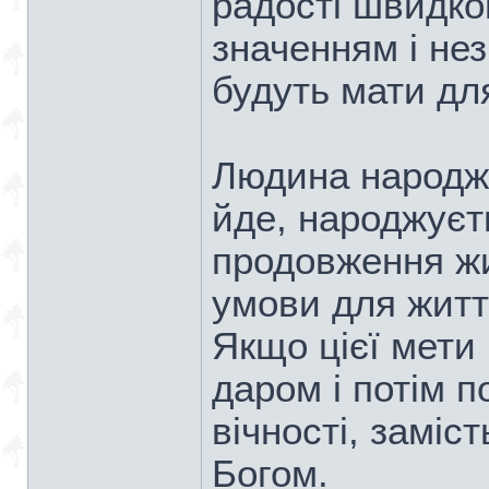
радості швидкоп
значенням і нез
будуть мати дл
Людина народжує
йде, народжуєть
продовження жи
умови для житт
Якщо цієї мети 
даром і потім п
вічності, заміс
Богом.