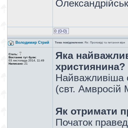
Олександрійськ
0
(0-0)
Володимир Стрий
Тема повідомлення:
Re: Проповіді та питання віри
Яка найважли
Стать:
Востаннє тут були:
03 листопада 2014, 11:49
християнина?
Написано:
21
Найважливіша сп
(свт. Амвросій 
Як отримати 
Початок правед