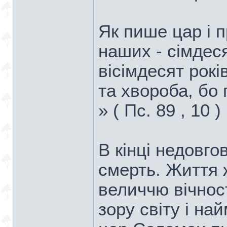
Як пише цар і п
наших - сімдеся
вісімдесят рокі
та хвороба, бо 
» ( Пс. 89 , 10 ) 
В кінці недовгов
смерть. Життя 
величчю вічнос
зору світу і на