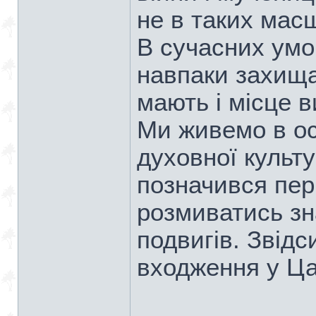
не в таких мас
В сучасних умов
навпаки захища
мають і місце 
Ми живемо в ос
духовної культ
позначився пері
розмиватись зн
подвигів. Звід
входження у Ца