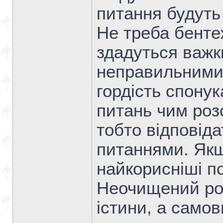
питання будуть
Не треба бенте
здадуться важк
неправильними
гордість спону
питань чим роз
тобто відповіда
питаннями. Якщ
найкорисніші п
Неочищений ро
істини, а само