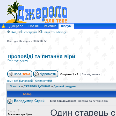
Джерело
Поезія
Рейтинг
Форум
Вхід
Реєстрація
Написати admin`у
Сьогодні: 07 серпня 2026, 02:50
Проповіді та питання віри
Версія для друку
Сторінка
1
з
1
[ 3 повідомлень ]
Теми без відповідей
|
Активні теми
Початок
»
ДЖЕРЕЛО ДУХОВНЕ
»
Духовні роздуми
Автор
Володимир Стрий
Тема повідомлення:
Проповіді та питання віри
Один старець с
Стать:
Востаннє тут були: