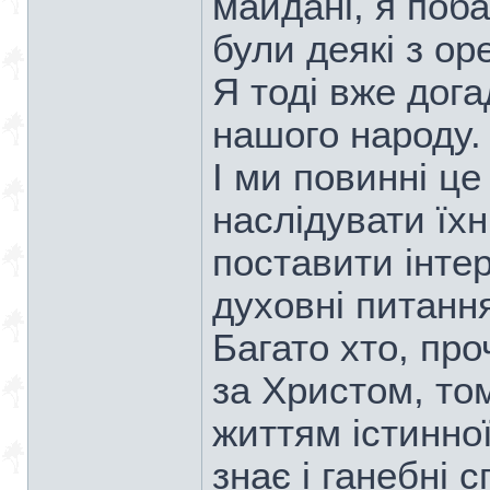
майдані, я поба
були деякі з ор
Я тоді вже дог
нашого народу.
І ми повинні це 
наслідувати їх
поставити інтер
духовні питання
Багато хто, пр
за Христом, то
життям істинної
знає і ганебні 