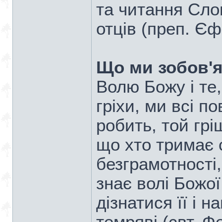
та читання Слов
отців (преп. Є
Що ми зобов'я
Волю Божу і те, 
гріхи, ми всі по
робить, той грі
що хто тримає с
безграмотності, 
знає волі Божої
дізнатися її і 