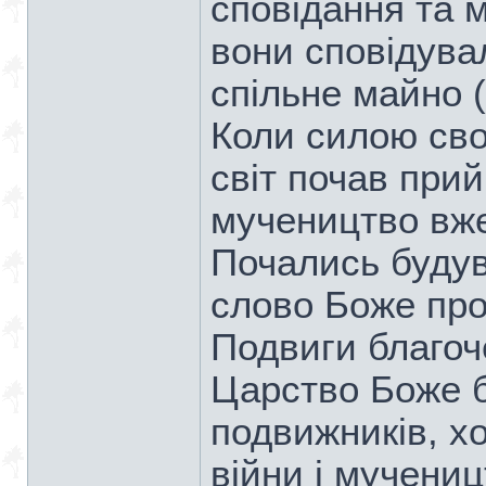
сповідання та 
вони сповідува
спільне майно (Д
Коли силою сво
світ почав при
мучеництво вже
Почались будув
слово Боже проп
Подвиги благоч
Царство Боже б
подвижників, х
війни і мучени