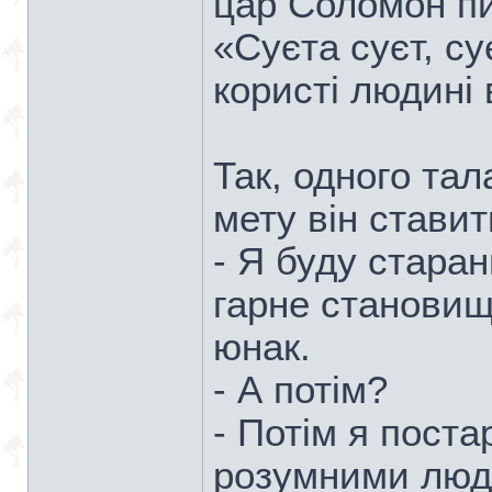
цар Соломон пи
«Суєта суєт, су
користі людині в 
Так, одного та
мету він ставить
- Я буду старан
гарне становище
юнак.
- А потім?
- Потім я поста
розумними людь