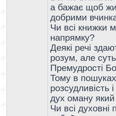
а бажає щоб жи
добрими вчинка
Чи всі книжки м
напрямку?
Деякі речі зда
розум, але сут
Премудрості Бо
Тому в пошуках
розсудливість і
дух оману який
Чи всі духовні