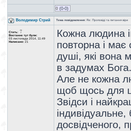
0
(0-0)
Володимир Стрий
Тема повідомлення:
Re: Проповіді та питання віри
Кожна людина і
Стать:
Востаннє тут були:
03 листопада 2014, 11:49
повторна і має 
Написано:
21
душі, які вона 
в задумах Бога
Але не кожна л
щоб щось для ц
Звідси і найкр
індивідуальне,
досвідченого, 