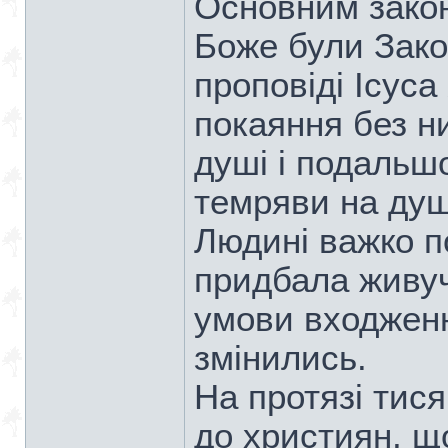
Основним зако
Боже були Закон
проповіді Ісуса
покаяння без н
душі і подальш
темряви на душ
Людині важко п
придбала живуч
умови входжен
змінились.
На протязі тис
до християн, що