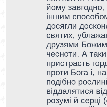
йому завгодно, 
іншим способом
досягли доскона
святих, ублажа
друзями Божими
чесноти. А так
пристрасть горд
проти Бога і, н
подібно рослині
віддалятися від
розумі й серці 