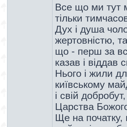
Все що ми тут 
тільки тимчасо
Дух і душа чол
жертовністю, та
що - перш за в
казав і віддав 
Нього і жили для
київському май
і свій добробут
Царства Божого
Ще на початку, 