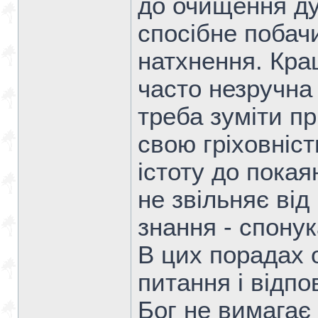
до очищення ду
спосібне побачи
натхнення. Кра
часто незручна
треба зуміти пр
свою гріховніст
істоту до покая
не звільняє від
знання - спонук
В цих порадах 
питання і відпо
Бог не вимагає 