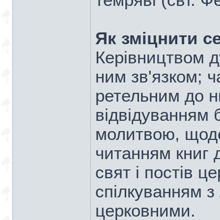
темряві (свт. 
Як зміцнити с
Керівництвом д
ним зв'язком; 
ретельним до н
відвідуванням 
молитвою, щод
читанням книг 
свят і постів ц
спілкуванням з
церковними.