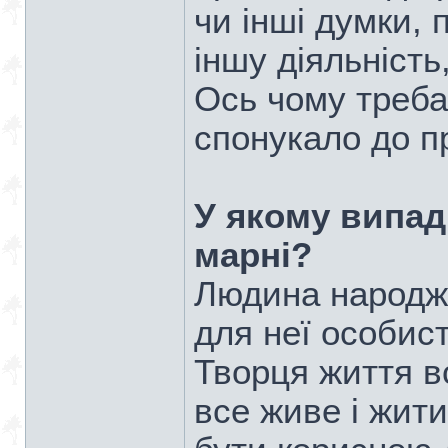
чи інші думки, 
іншу діяльність
Ось чому треба
спонукало до п
У якому випад
марні?
Людина народжу
для неї особис
Творця життя вс
все живе і жит