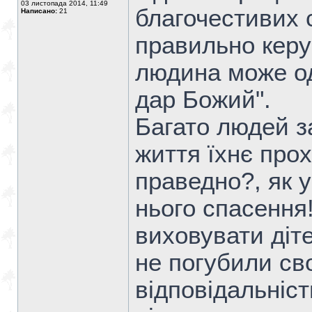
03 листопада 2014, 11:49
благочестивих 
Написано:
21
правильно кер
людина може од
дар Божий".
Багато людей з
життя їхнє про
праведно?, як у
нього спасення
виховувати діт
не погубили св
відповідальніст