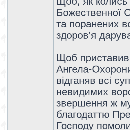
Щоб, як колись
Божественної С
та поранених во
здоров’я дарув
Щоб приставив 
Ангела-Охорони
відганяв всі су
невидимих ворог
звершення ж муд
благодаттю Пре
Господу помол