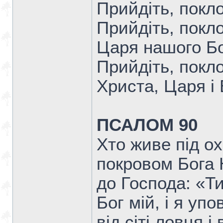
Прийдiть, покл
Прийдiть, покло
Царя нашого Бо
Прийдiть, покл
Христа, Царя i 
ПСАЛОМ 90
Хто живе під о
покровом Бога 
до Господа: «Ти
Бог мій, і я уп
від сіті ловця 