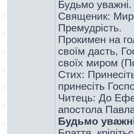
Будьмо уважні.
Священик: Мир 
Премудрість.
Прокимен на го
своїм дасть, Г
своїх миром (Пс
Стих: Принесіть
принесіть Госпо
Читець: До Ефе
апостола Павла
Будьмо уважні
Браття, кріпіть