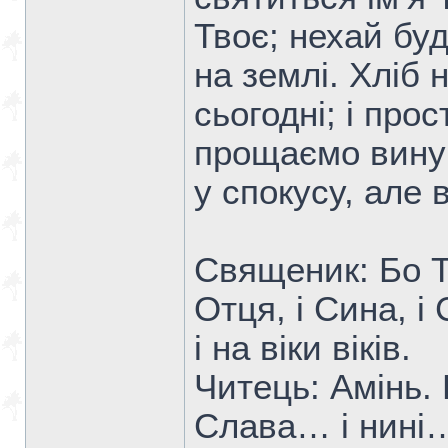
Твоє; нехай буде
на землi. Хлiб
сьогоднi; i про
прощаємо винув
у спокусу, але 
Священик: Бо Тв
Отця, і Сина, і
i на вiки віків.
Читець: Амiнь. 
Слава… i нинi