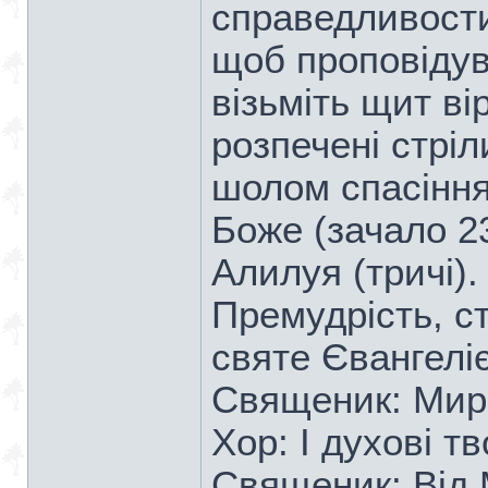
справедливости 
щоб проповідув
візьміть щит ві
розпечені стріл
шолом спасіння
Боже (зачало 2
Алилуя (тричі).
Премудрість, с
святе Євангеліє
Священик: Мир 
Хор: І духові т
Священик: Від 