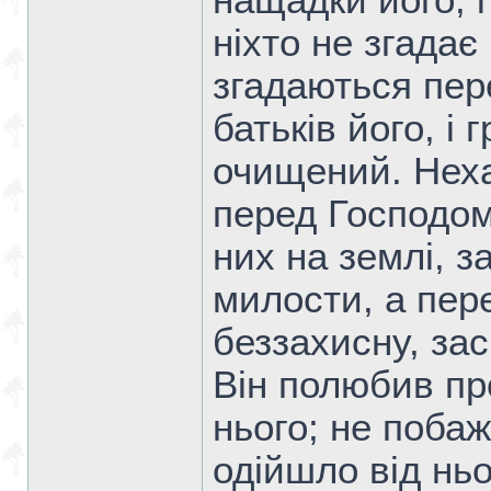
нащадки його, і
ніхто не згадає
згадаються пер
батьків його, і 
очищений. Неха
перед Господом,
них на землі, з
милости, а пер
беззахисну, за
Він полюбив пр
нього; не поба
одійшло від ньо