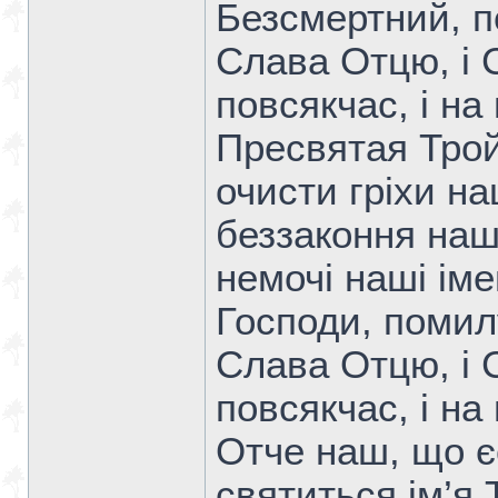
Безсмертний, п
Слава Отцю, i Си
повсякчас, i на 
Пресвятая Трой
очисти грiхи на
беззаконня нашi
немочi нашi iме
Господи, помилу
Слава Отцю, i Си
повсякчас, i на 
Отче наш, що є
святиться iм’я