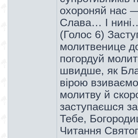
охороняй нас 
Слава… І нині
(Голос 6) Засту
молитвенице до
погордуй молит
швидше, як Благ
вiрою взиваємо
молитву й скоро
заступаєшся за
Тебе, Богороди
Читання Свято