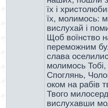
їх і христолюб
їх, молимось: 
вислухай і пом
Щоб воїнство н
переможним бул
слава оселилис
молимось Тобі,
Споглянь, Чоло
оком на рабів т
Твого милосерд
вислухавши мол