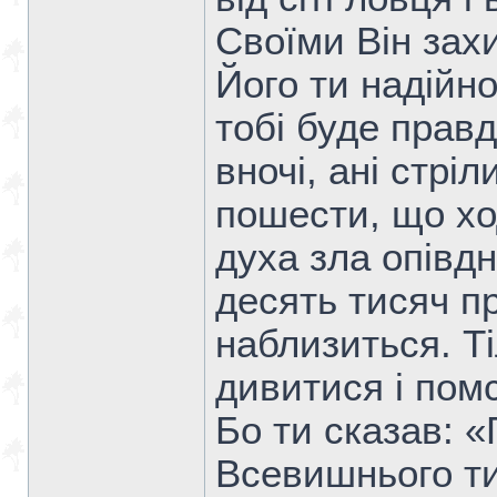
Своїми Він захи
Його ти надій
тобі буде прав
вночі, ані стріл
пошести, що хо
духа зла опівдн
десять тисяч п
наблизиться. Т
дивитися і пом
Бо ти сказав: «
Всевишнього ти