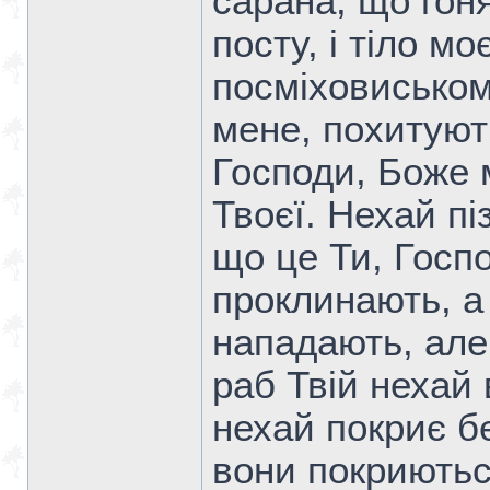
сарана, що гоня
посту, і тіло мо
посміховиськом
мене, похитуют
Господи, Боже 
Твоєї. Нехай пі
що це Ти, Госп
проклинають, а
нападають, але
раб Твій нехай 
нехай покриє бе
вони покриютьс