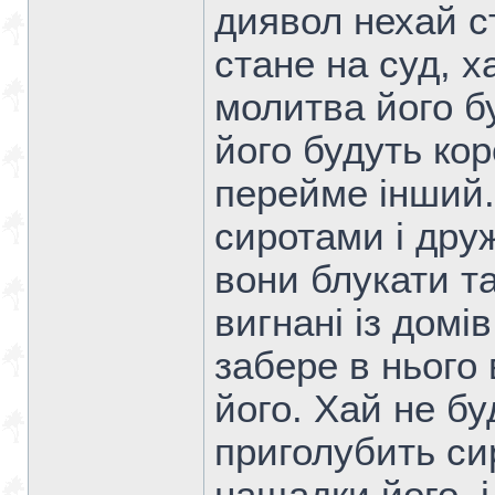
диявол нехай с
стане на суд, х
молитва його бу
його будуть кор
перейме інший.
сиротами і дру
вони блукати та
вигнані із домі
забере в нього 
його. Хай не бу
приголубить сир