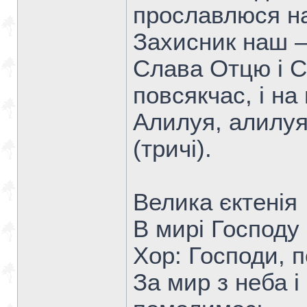
прославлюся на
Захисник наш —
Слава Отцю і Си
повсякчас, і на 
Алилуя, алилуя
(тричі).
Велика єктенія
В мирі Господу
Хор: Господи, 
За мир з неба 