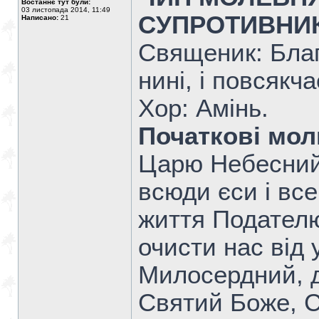
Востаннє тут були:
03 листопада 2014, 11:49
СУПРОТИВНИК
Написано:
21
Священик: Благ
нинi, i повсякчас
Хор: Амінь.
Початкові мо
Царю Небесний
всюди єси і вс
жит­тя Подателю
очисти нас від у
Милосердний, д
Святий Боже, С