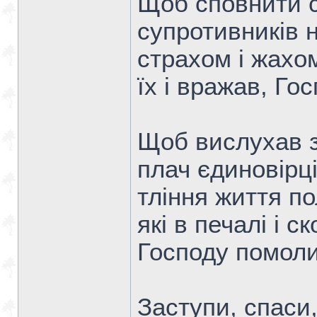
Щоб сповнити с
супротивників 
страхом і жахом
їх і вражав, Г
Щоб вислухав з
плач єдиновірці
тління життя п
які в печалі і 
Господу помол
Заступи, спаси