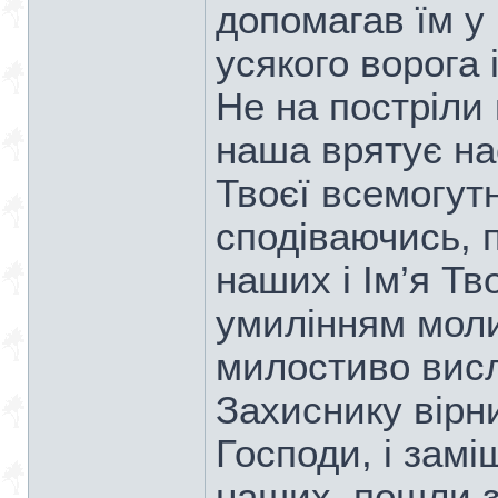
допомагав їм у
усякого ворога 
Не на постріли
наша врятує на
Твоєї всемогут
сподіваючись, 
наших і Ім’я Тв
умилінням моли
милостиво висл
Захиснику вірни
Господи, і замі
наших, пошли з