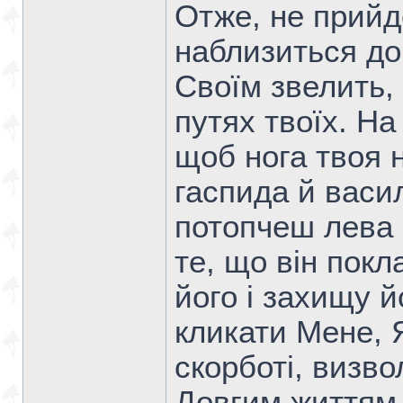
Отже, не прийд
наблизиться до 
Своїм звелить,
путях твоїх. На
щоб нога твоя н
гаспида й васи
потопчеш лева 
те, що він пок
його і захищу й
кликати Мене, Я
скорботі, визво
Довгим життям 