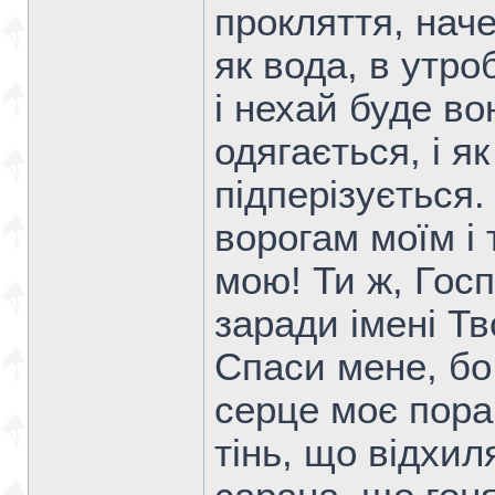
прокляття, наче
як вода, в утроб
і нехай буде во
одягається, і я
підперізується.
ворогам моїм і
мою! Ти ж, Гос
заради імені Тв
Спаси мене, бо 
серце моє поран
тінь, що відхил