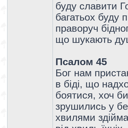
буду славити Г
багатьох буду п
праворуч бідног
що шукають ду
Псалом 45
Бог нам приста
в біді, що надх
боятися, хоч би
зрушились у бе
хвилями здійма