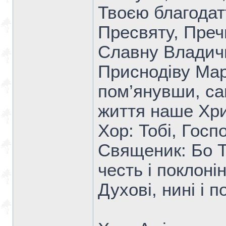
Твоєю благодат
Пресвяту, Преч
Славну Владич
Приснодіву Мар
пом’янувши, сам
життя наше Хри
Хор: Тобі, Госп
Священик: Бо Т
честь і поклоні
Духові, нині і п