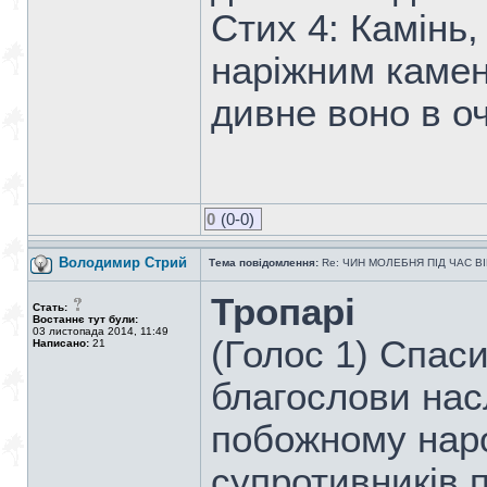
Стих 4: Камінь,
наріжним камене
дивне воно в о
0
(0-0)
Володимир Стрий
Тема повідомлення:
Re: ЧИН МОЛЕБНЯ ПIД ЧАС В
Тропарі
Стать:
Востаннє тут були:
03 листопада 2014, 11:49
(Голос 1) Спаси
Написано:
21
благослови насл
побожному наро
супротивників п