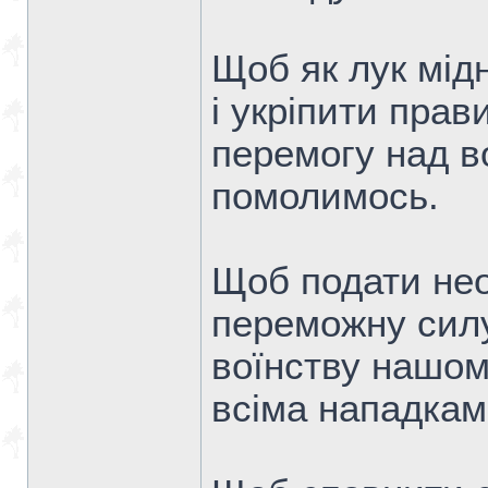
Щоб як лук мід
і укріпити прав
перемогу над в
помолимось.
Щоб подати нео
переможну силу
воїнству нашом
всіма нападкам