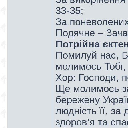
33-35;
За поневолених 
Подячне – Зачал
Потрійна єктен
Помилуй нас, Бо
молимось Тобi,
Хор: Господи, п
Ще молимось за
бережену Україн
люднiсть її, за
здоров’я та спа