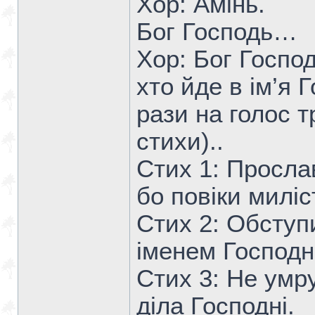
Хор: Амінь.
Бог Господь…
Хор: Бог Господ
хто йде в ім’я
рази на голос 
стихи)..
Стих 1: Просла
бо повіки миліс
Стих 2: Обступ
іменем Господні
Стих 3: Не умру
діла Господні.