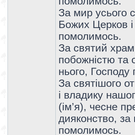
помолимось.
За мир усього с
Божих Церков і 
помолимось.
За святий храм 
побожністю та 
нього, Господу
За святішого о
і владику нашо
(ім’я), чесне пр
дияконство, за
помолимось.