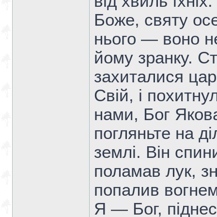
від хвиль їхніх
Боже, святу ос
нього — воно н
йому зранку. С
захиталися цар
Свій, і похитну
нами, Бог Яков
погляньте на ді
землі. Він спин
поламав лук, з
попалив вогнем
Я — Бог, підне