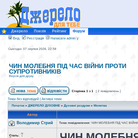
Джерело
Поезія
Рейтинг
Форум
Вхід
Реєстрація
Написати admin`у
Сьогодні: 07 серпня 2026, 22:58
ЧИН МОЛЕБНЯ ПIД ЧАС ВІЙНИ ПРОТИ
СУПРОТИВНИКІВ
Версія для друку
Сторінка
1
з
1
[ 2 повідомлень ]
Теми без відповідей
|
Активні теми
Початок
»
ДЖЕРЕЛО ДУХОВНЕ
»
Духовні роздуми
»
Молитва
Автор
Володимир Стрий
Тема повідомлення:
ЧИН МОЛЕБНЯ ПIД ЧАС ВІЙН
ЧИН МОЛЕБНЯ
Стать: