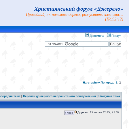
Християнський форум «Джерело»
Праведний, як пальмове дерево, розпустить гіллє своє...
(Пс.92:12)
Допомога
Пошук
На сторінку
Поперед.
1
,
2
опередня тема
|
Перейти до першого непрочитаного повідомлення
|
Наступна тема
Додано:
19 липня 2015, 21:32
47885