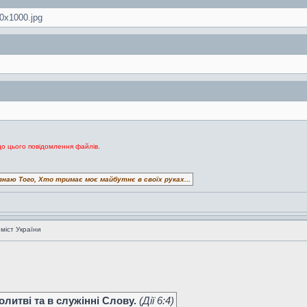
0x1000.jpg
до цього повідомлення файлів.
знаю Того, Хто тримає моє майбутнє в своїх руках...
 міст України
литві та в служінні Слову.
(Дiї 6:4)