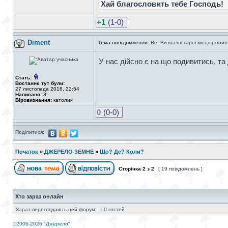
Хай благословить тебе Господь!
+1
(1-0)
Diment
Тема повідомлення:
Re: Визначні гарні місця різних
У нас дійсно є на що подивитись, та
Стать:
Востаннє тут були:
27 листопада 2018, 22:54
Написано:
3
Віровизнання:
католик
0
(0-0)
Поділитися:
Початок
»
ДЖЕРЕЛО ЗЕМНЕ
»
Що? Де? Коли?
Сторінка
2
з
2
[ 19 повідомлень ]
Хто зараз онлайн
Зараз переглядають цей форум: - і 0 гостей
©2006-2026 "Джерело"