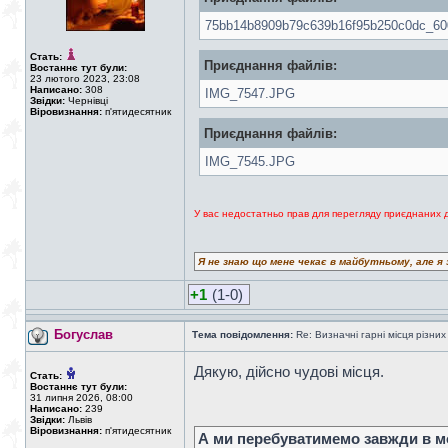
75bb14b8909b79c639b16f95b250c0dc_60
Стать:
Приєднання файлів:
Востаннє тут були:
23 лютого 2023, 23:08
Написано:
308
IMG_7547.JPG
Звідки:
Чернівці
Віровизнання:
п'ятидесятник
Приєднання файлів:
IMG_7545.JPG
У вас недостатньо прав для перегляду приєднаних 
Я не знаю що мене чекає в майбутньому, але я 
+1
(1-0)
Богуслав
Тема повідомлення:
Re: Визначні гарні місця різних
Дякую, дійсно чудові місця.
Стать:
Востаннє тут були:
31 липня 2026, 08:00
Написано:
239
Звідки:
Львів
Віровизнання:
п'ятидесятник
А ми перебуватимемо завжди в мо