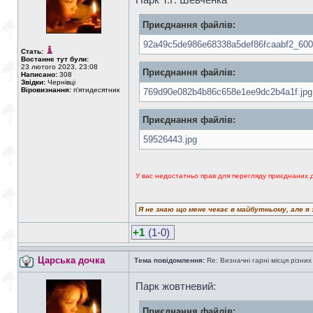
Приєднання файлів:
92a49c5de986e68338a5def86fcaabf2_600
Стать:
Востаннє тут були:
23 лютого 2023, 23:08
Приєднання файлів:
Написано:
308
Звідки:
Чернівці
Віровизнання:
п'ятидесятник
769d90e082b4b86c658e1ee9dc2b4a1f.jpg
Приєднання файлів:
59526443.jpg
У вас недостатньо прав для перегляду приєднаних 
Я не знаю що мене чекає в майбутньому, але я 
+1
(1-0)
Царська дочка
Тема повідомлення:
Re: Визначні гарні місця різних
Парк жовтневий:
Приєднання файлів: