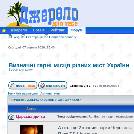
Джерело
Поезія
Рейтинг
Форум
Вхід
Реєстрація
Написати admin`у
Сьогодні: 07 серпня 2026, 15:40
Визначні гарні місця різних міст України
Версія для друку
Сторінка
2
з
2
[ 19 повідомлень ]
Теми без відповідей
|
Активні теми
Початок
»
ДЖЕРЕЛО ЗЕМНЕ
»
Що? Де? Коли?
Автор
Царська дочка
Тема повідомлення:
Re: Визначні гарні місця різних
А ось іще 2 красиві парки Чернівців.
Парк Т.Г. Шевченка