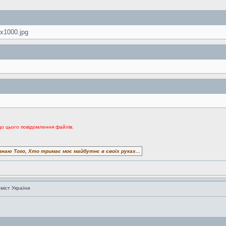
x1000.jpg
до цього повідомлення файлів.
знаю Того, Хто тримає моє майбутнє в своїх руках...
 міст України