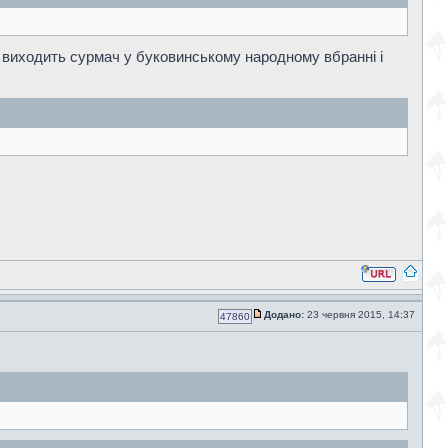
уші виходить сурмач у буковинському народному вбранні і
Додано:
23 червня 2015, 14:37
47860