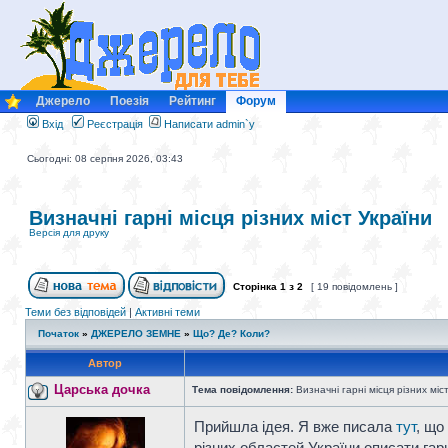
Джерело
Поезія
Рейтинг
Форум
Вхід
Реєстрація
Написати admin`у
Сьогодні: 08 серпня 2026, 03:43
Визначні гарні місця різних міст України
Версія для друку
Сторінка
1
з
2
[ 19 повідомлень ]
Теми без відповідей
|
Активні теми
Початок
»
ДЖЕРЕЛО ЗЕМНЕ
»
Що? Де? Коли?
Автор
Царська дочка
Тема повідомлення:
Визначні гарні місця різних міс
Прийшла ідея. Я вже писала
тут
, що
різних областей України описати гар