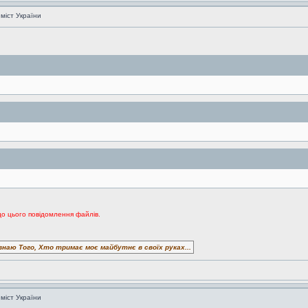
 міст України
до цього повідомлення файлів.
знаю Того, Хто тримає моє майбутнє в своїх руках...
 міст України