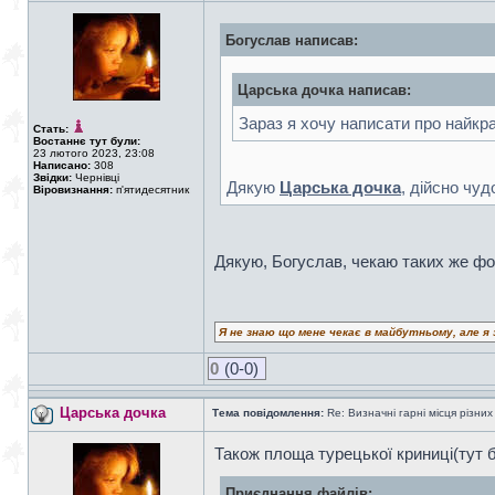
Богуслав написав:
Царська дочка написав:
Зараз я хочу написати про найкра
Стать:
Востаннє тут були:
23 лютого 2023, 23:08
Написано:
308
Звідки:
Чернівці
Дякую
Царська дочка
, дійсно чуд
Віровизнання:
п'ятидесятник
Дякую, Богуслав, чекаю таких же фот
Я не знаю що мене чекає в майбутньому, але я 
0
(0-0)
Царська дочка
Тема повідомлення:
Re: Визначні гарні місця різних
Також площа турецької криниці(тут 
Приєднання файлів: