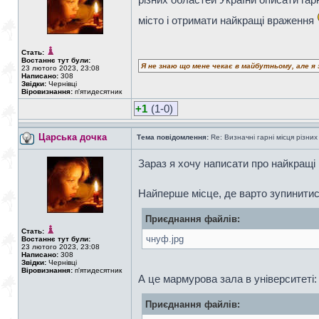
місто і отримати найкращі враження
Стать:
Востаннє тут були:
Я не знаю що мене чекає в майбутньому, але я 
23 лютого 2023, 23:08
Написано:
308
Звідки:
Чернівці
Віровизнання:
п'ятидесятник
+1
(1-0)
Царська дочка
Тема повідомлення:
Re: Визначні гарні місця різних
Зараз я хочу написати про найкращі 
Найперше місце, де варто зупинитис
Приєднання файлів:
Стать:
чнуф.jpg
Востаннє тут були:
23 лютого 2023, 23:08
Написано:
308
Звідки:
Чернівці
Віровизнання:
п'ятидесятник
А це мармурова зала в університеті:
Приєднання файлів: