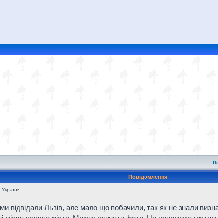
П
Повідомлення
т України
 ми відвідали Львів, але мало що побачили, так як не знали виз
ні місця вашого міста. Можна скинути фото. Це допоможе гостям з