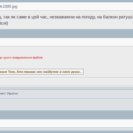
x1000.jpg
год, так як саме в цей час, незважаючи на погоду, на балкон рат
сні)
до цього повідомлення файлів.
знаю Того, Хто тримає моє майбутнє в своїх руках...
 міст України