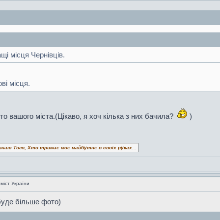
щі місця Чернівців.
ові місця.
о вашого міста.(Цікаво, я хоч кілька з них бачила?
)
знаю Того, Хто тримає моє майбутнє в своїх руках...
 міст України
буде більше фото)