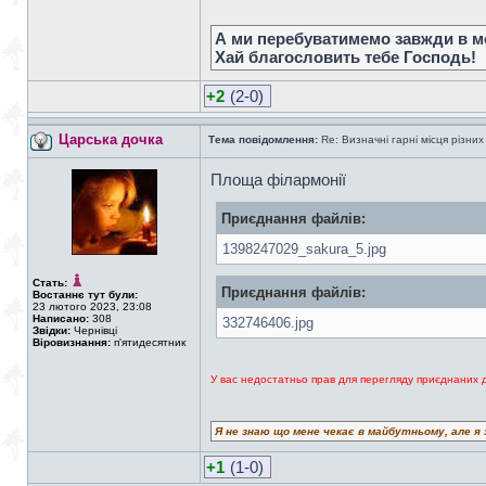
А ми перебуватимемо завжди в мо
Хай благословить тебе Господь!
+2
(2-0)
Царська дочка
Тема повідомлення:
Re: Визначні гарні місця різних
Площа філармонії
Приєднання файлів:
1398247029_sakura_5.jpg
Стать:
Приєднання файлів:
Востаннє тут були:
23 лютого 2023, 23:08
Написано:
308
332746406.jpg
Звідки:
Чернівці
Віровизнання:
п'ятидесятник
У вас недостатньо прав для перегляду приєднаних 
Я не знаю що мене чекає в майбутньому, але я 
+1
(1-0)