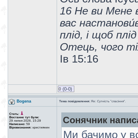
16 Не ви Мене в
вас настанови́в
плід, і щоб пл
Отець, чого ті
Ів 15:16
0
(0-0)
Bogena
Тема повідомлення:
Re: Сутність "спасіння".
Стать:
Сонячник напис
Востаннє тут були:
29 липня 2026, 15:29
Написано:
59
Віровизнання:
християнин
Ми бачимо у вс