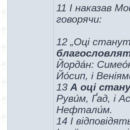
11 І наказав Мо
говорячи:
12 „Оці стануть
благословлят
Йорда́н: Симео́н,
Йо́сип, і Веніями
13
А оці стан
Руви́м, Ґад, і Ас
Нефтали́м.
14 І відповідят