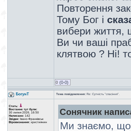
Повторення зак
Тому Бог і
сказ
вибери життя,
Ви чи ваші пра
клятвою ? Ні! 
0
(0-0)
БогунТ
Тема повідомлення:
Re: Сутність "спасіння".
Стать:
Сонячник напис
Востаннє тут були:
30 липня 2026, 16:50
Написано:
142
Звідки:
Івано-Франківськ
Ми знаємо, що
Віровизнання:
християнин