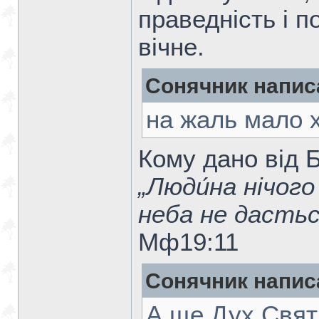
праведність і п
вічне.
Сонячник напис
на жаль мало х
Кому дано від 
„Люди́на нічого
неба не дастьс
Мф19:11
Сонячник напис
А ще Дух Свят