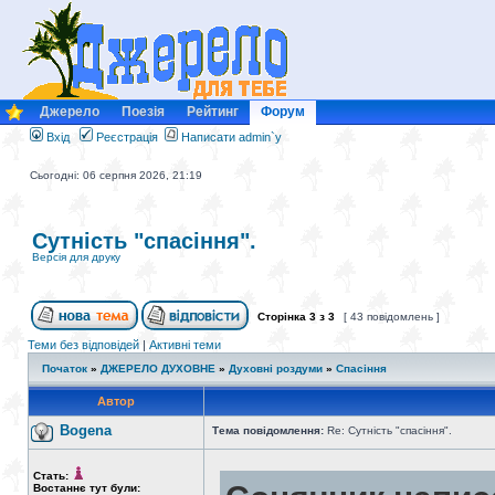
Джерело
Поезія
Рейтинг
Форум
Вхід
Реєстрація
Написати admin`у
Сьогодні: 06 серпня 2026, 21:19
Сутність "спасіння".
Версія для друку
Сторінка
3
з
3
[ 43 повідомлень ]
Теми без відповідей
|
Активні теми
Початок
»
ДЖЕРЕЛО ДУХОВНЕ
»
Духовні роздуми
»
Спасіння
Автор
Bogena
Тема повідомлення:
Re: Сутність "спасіння".
Стать:
Востаннє тут були: