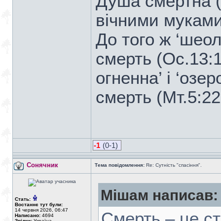
Душа смертна (Є
вічними муками 
До того ж ‘шеол
смерть (Ос.13:1
огненна’ і ‘озер
смерть (Мт.5:22
-1
(0-1)
Сонячник
Тема повідомлення:
Re: Сутність "спасіння".
Мішам написав:
Стать:
Востаннє тут були:
14 червня 2026, 06:47
Смерть – це ст
Написано:
4694
Звідки:
Україна