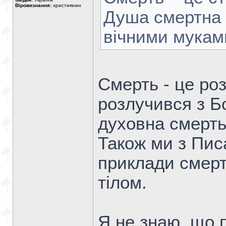
Віровизнання:
християнин
Душа смертна (
вічними муками
Смерть - це ро
розлучився з Бо
духовна смерть
Також ми з Пис
приклади смерті
тілом.
Я не знаю, що 