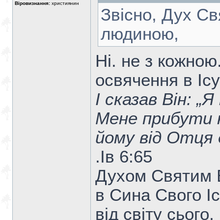
Віровизнання:
християнин
Звісно, Дух С
людиною,
Ні. не з кожно
освячення в Ісу
І сказав Він: „
Мене прибути н
йому від Отця 
.Ів 6:65
Духом Святим Б
в Сина Свого Іс
від світу сього