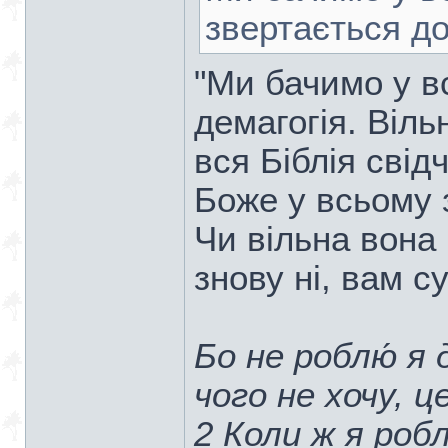
звертається до
"Ми бачимо у всі
демагогія. Віль
вся Біблія свід
Боже у всьому 
Чи вільна вона 
знову ні, вам 
Бо не роблю́ я 
чого не хочу, ц
2 Коли ж я робл