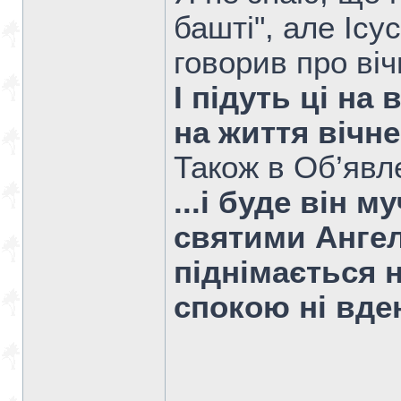
башті", але Іс
говорив про віч
І підуть ці на
на життя вічне
Також в Об’явл
...і буде він м
святими Ангел
піднімається н
спокою ні вдень