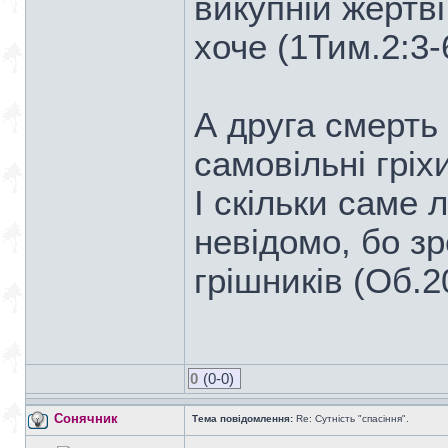
викупній жертві
хоче (1Тим.2:3-
А друга смерть
самовільні гріх
І скільки саме 
невідомо, бо з
грішників (Об.20
0
(0-0)
Сонячник
Тема повідомлення:
Re: Сутність "спасіння".