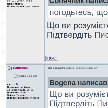
Сонячник напис
29 липня 2026, 15:29
Написано:
59
Віровизнання:
християнин
погодьтесь, щ
Що ви розумієт
Підтвердіть Пи
0
(0-0)
Сонячник
Тема повідомлення:
Re: Сутність "спасіння".
Bogena написав
Стать:
Востаннє тут були:
14 червня 2026, 06:47
Що ви розумієт
Написано:
4694
Звідки:
Україна
Віровизнання:
християнин
Підтвердіть П