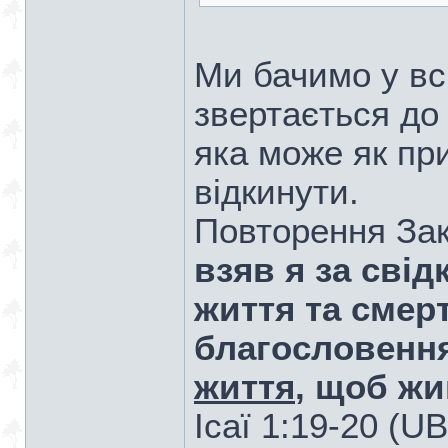
Ми бачимо у всі
звертається до 
яка може як при
відкинути.
Повторення Зак
взяв я за свід
життя та смер
благословення
життя
, щоб жи
Ісаї 1:19-20 (U