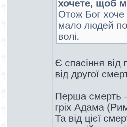
хочете, щоб м
Отож Бог хоче
мало людей по
волі.
Є спасіння від 
від другої смерт
Перша смерть –
гріх Адама (Рим
Та від цієї сме