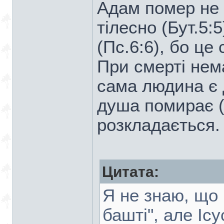
Адам помер не 
тілесно (Бут.5:5
(Пс.6:6), бо це 
При смерті нема
сама людина є д
душа помирає (Є
розкладається.
Цитата:
Я не знаю, що 
башті", але Іс