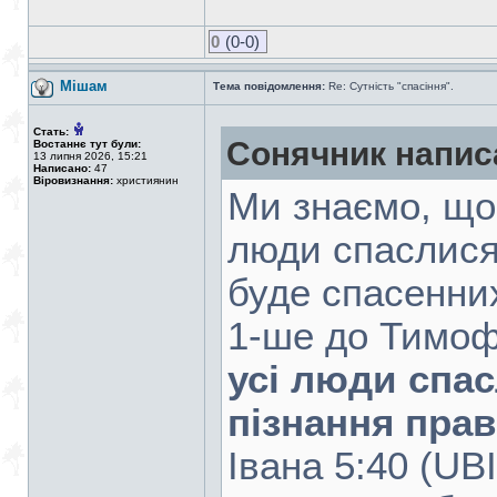
0
(0-0)
Мішам
Тема повідомлення:
Re: Сутність "спасіння".
Стать:
Сонячник напис
Востаннє тут були:
13 липня 2026, 15:21
Написано:
47
Віровизнання:
християнин
Ми знаємо, що
люди спаслися
буде спасенни
1-ше до Тимоф
усі люди спас
пізнання прав
Івана 5:40 (UB