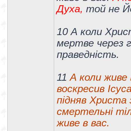
Духа,
той не Й
10 А коли Хрис
мертве через г
праведність.
11
А коли живе 
воскресив Ісус
підняв Христа 
смертельні тіл
живе в вас.