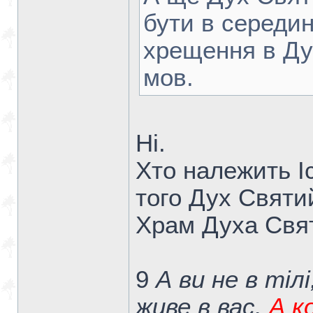
бути в середин
хрещення в Ду
мов.
Ні.
Хто належить Іс
того Дух Святий
Храм Духа Свят
9
А ви не в тілі
живе в вас.
А к