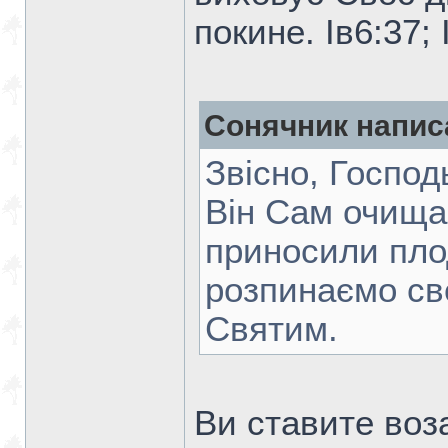
покине. Ів6:37; 
Сонячник напис
Звісно, Господ
Він Сам очища
приносили пло
розпинаємо св
Святим.
Ви ставите воз