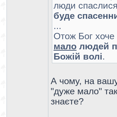
люди спаслися
буде спасенн
...
Отож Бог хоче
мало
людей п
Божій волі
.
А чому, на вашу
"дуже мало" так
знаєте?