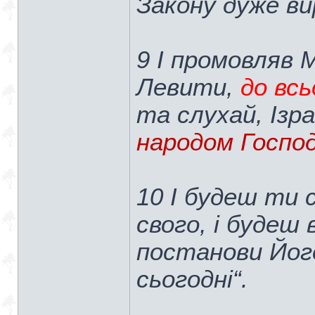
Зако́ну дуже вир
9 І промовляв 
Левити,
до всь
та слухай, Ізр
народом Господ
10 І будеш ти 
свого, і будеш
постанови Його
сьогодні“.