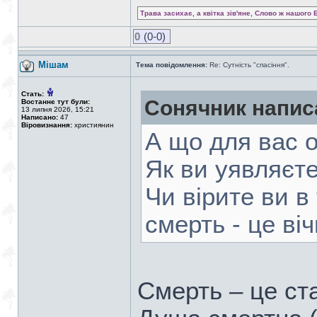
Трава засихає, а квітка зів'яне, Слово ж нашого 
0
(0-0)
Мішам
Тема повідомлення:
Re: Сутність "спасіння".
Стать:
Сонячник напис
Востаннє тут були:
13 липня 2026, 15:21
Написано:
47
Віровизнання:
християнин
А що для вас 
Як ви уявляєте
Чи вірите ви в 
смерть - це віч
Смерть – це ст