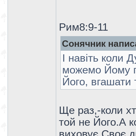
Рим8:9-11
Сонячник напис
І навіть коли 
можемо Йому п
Його, вгашати 
Ще раз,-коли х
той не Його.А 
виховує Своє ди