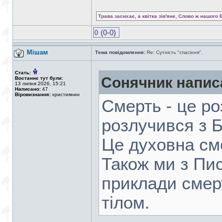
Трава засихає, а квітка зів'яне, Слово ж нашого 
0
(0-0)
Мішам
Тема повідомлення:
Re: Сутність "спасіння".
Стать:
Сонячник напис
Востаннє тут були:
13 липня 2026, 15:21
Написано:
47
Віровизнання:
християнин
Смерть - це ро
розлучився з Б
Це духовна см
Також ми з Пи
приклади смерт
тілом.