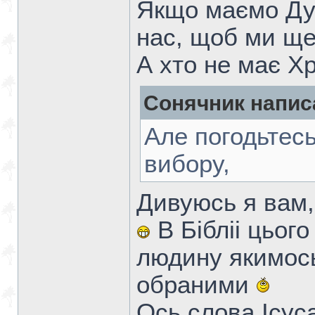
Якщо маємо Ду
нас, щоб ми ще
А хто не має Хр
Сонячник напис
Але погодьтес
вибору,
Дивуюсь я вам,
В Бібліі цьог
людину якимось
обраними
Ось слова Ісус