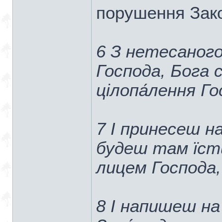
порушення Зако
6 З нетесаного
Господа, Бога 
цілопа́лення Го
7 І принесеш н
будеш там їст
лицем Господа,
8 І напишеш на 