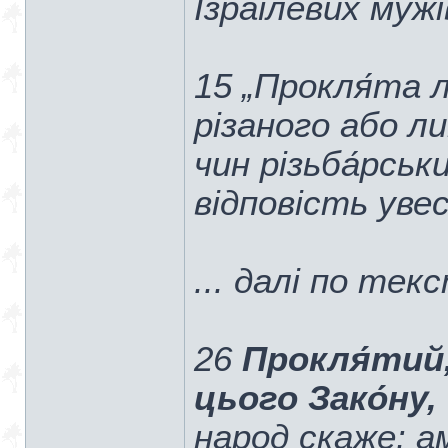
Ізраїлевих муж
15 „Прокля́та 
різаного або л
чин різьба́рськ
відповість увес
... далі по тек
26
Прокля́тий
цього Зако́ну
народ скаже: ам