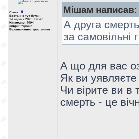
Мішам написав:
Стать:
Востаннє тут були:
14 червня 2026, 06:47
А друга смерт
Написано:
4694
Звідки:
Україна
Віровизнання:
християнин
за самовільні г
А що для вас о
Як ви уявляєте
Чи вірите ви в 
смерть - це вічн