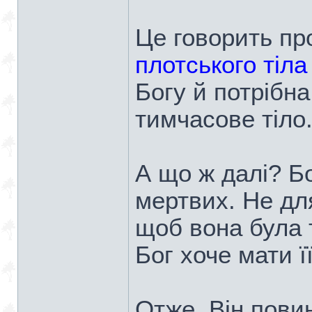
Це говорить пр
плотського тіл
Богу й потрібна
тимчасове тіло
А що ж далі? Бо
мертвих. Не дл
щоб вона була 
Бог хоче мати 
Отже, Він пови