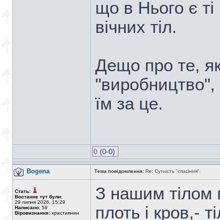
що в Нього є ті
вічних тіл.
Дещо про те, я
"виробництво", 
їм за це.
0
(0-0)
Bogena
Тема повідомлення:
Re: Сутність "спасіння".
З нашим тілом 
Стать:
Востаннє тут були:
29 липня 2026, 15:29
плоть і кров,- т
Написано:
59
Віровизнання:
християнин