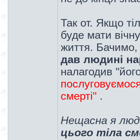
Так от. Якщо ті
буде мати вічну 
життя. Бачимо, 
дав людині на
налагодив "йог
послуговуємося
смерті"
.
Нещасна я люд
цього тіла с