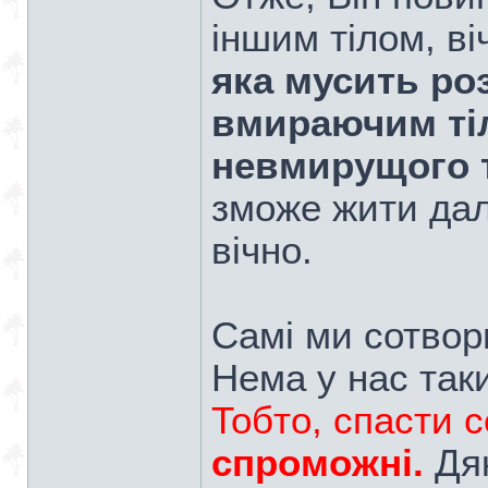
іншим тілом, в
яка мусить роз
вмираючим ті
невмирущого т
зможе жити далі
вічно.
Самі ми сотвори
Нема у нас так
Тобто, спасти 
спроможні.
Дяк