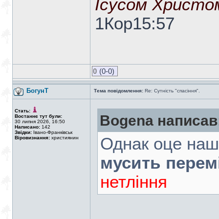
Ісусом Христо
1Кор15:57
0
(0-0)
БогунТ
Тема повідомлення:
Re: Сутність "спасіння".
Стать:
Bogena написав
Востаннє тут були:
30 липня 2026, 16:50
Написано:
142
Звідки:
Івано-Франківськ
Однак оце на
Віровизнання:
християнин
мусить перем
нетління