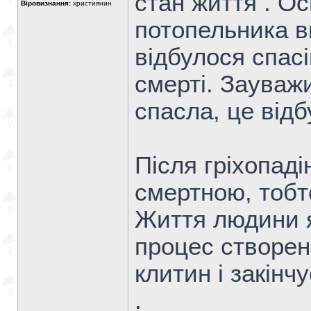
стан життя . Ос
Віровизнання:
християнин
потопельника в
відбулося спасі
смерті. Зауваж
спасла, це відб
Після гріхопад
смертною, тобт
Життя людини як
процес створен
клитин і закінч
.