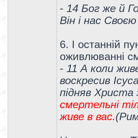
-
14 Бог же й Г
Він і нас Своєю
6. І останній пу
оживлюванні см
-
11 А коли жив
воскресив Ісус
підняв Христа
смертельні тіл
живе в вас
.(Рим