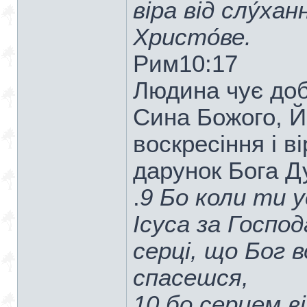
віра від слу́ха
Христо́ве.
Рим10:17
Людина чує доб
Сина Божого, Й
воскресіння і ві
дарунок Бога Д
.
9 Бо коли ти 
Ісуса за Господ
серці, що Бог 
спасешся,
10 бо серцем в