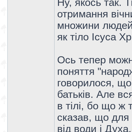
Ну, якось так. 
отримання вічн
множини людей
як тіло Ісуса Х
Ось тепер мож
поняття "народ
говорилося, що
батьків. Але в
в тілі, бо що ж
сказав, що для
від води і Духа.