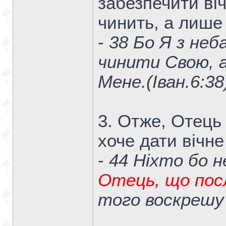
забезпечити ві
чинить, а лише
-
38 Бо Я з неб
чинити Свою, а
Мене.(Iван.6:38
3. Отже, Отець 
хоче дати вічне
-
44 Ніхто бо 
Отець, що пос
того воскрешу 