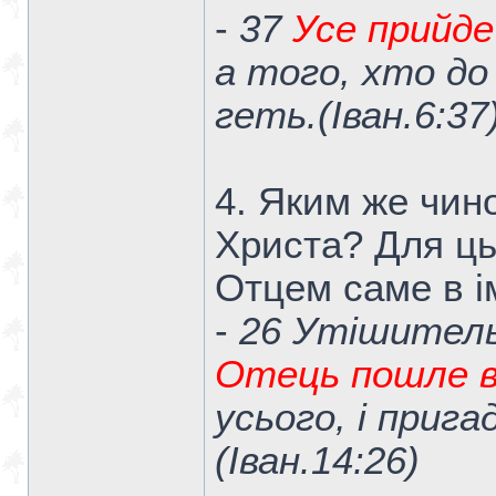
-
37
Усе прийде
а того, хто до
геть.(Iван.6:37
4. Яким же чин
Христа? Для ць
Отцем саме в ім
-
26 Утішител
Отець пошле в
усього, і прига
(Iван.14:26)