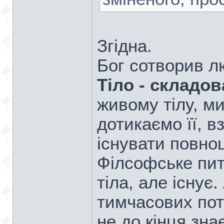
Згідна.
Бог сотворив л
Тіло - складо
живому тілу, ми
дотикаємо її, 
існувати повно
Філсофське пит
тіла, але існує
тимчасових пот
не до кінця зна