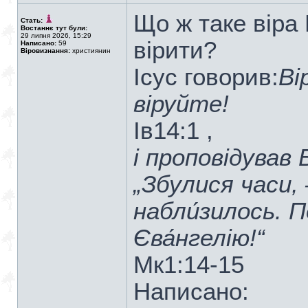
Що ж таке віра 
Стать:
Востаннє тут були:
29 липня 2026, 15:29
вірити?
Написано:
59
Віровизнання:
християнин
Ісус говорив:
Ві
віруйте!
Ів14:1 ,
і проповідував 
„Збулися часи,
набли́зилось. П
Єва́нгелію!“
Мк1:14-15
Написано: