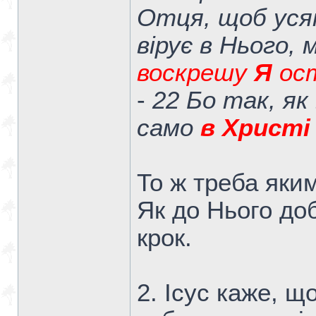
Отця, щоб уся
вірує в Нього, 
воскрешу
Я
ост
-
22 Бо так, як
само
в Христі
То ж треба яки
Як до Нього до
крок.
2. Ісус каже, щ