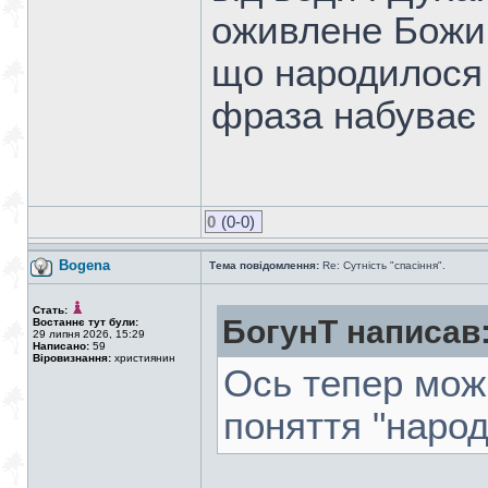
оживлене Божи
що народилося в
фраза набуває 
0
(0-0)
Bogena
Тема повідомлення:
Re: Сутність "спасіння".
Стать:
БогунТ написав
Востаннє тут були:
29 липня 2026, 15:29
Написано:
59
Віровизнання:
християнин
Ось тепер мож
поняття "народ