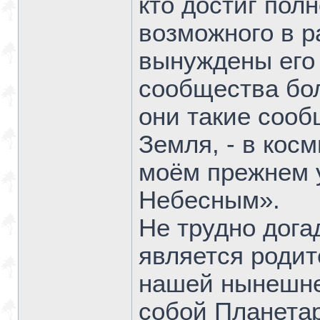
кто достиг полн
возможного в р
вынуждены его 
сообщества бол
они такие сооб
Земля, - в кос
моём прежнем 
Небесным».
Не трудно дога
является родит
нашей нынешне
собой Планета