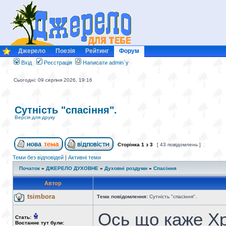
Джерело
Поезія
Рейтинг
Форум
Вхід
Реєстрація
Написати admin`у
Сьогодні: 09 серпня 2026, 19:16
Сутність "спасіння".
Версія для друку
Сторінка
1
з
3
[ 43 повідомлень ]
Теми без відповідей
|
Активні теми
Початок
»
ДЖЕРЕЛО ДУХОВНЕ
»
Духовні роздуми
»
Спасіння
Автор
tsimbora
Тема повідомлення:
Сутність "спасіння".
Ось що каже Хр
Стать:
Востаннє тут були: