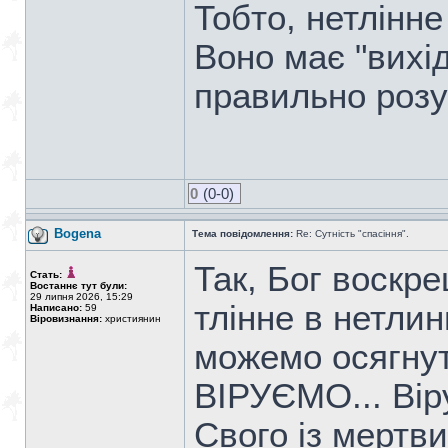
Тобто, нетлінне 
Воно має "вихід
правильно роз
0
(0-0)
Bogena
Тема повідомлення:
Re: Сутність "спасіння".
Так, Бог воскре
Стать:
Востаннє тут були:
29 липня 2026, 15:29
тлінне в нетлин
Написано:
59
Віровизнання:
християнин
можемо осягнут
ВІРУЄМО... Вір
Свого із мертв