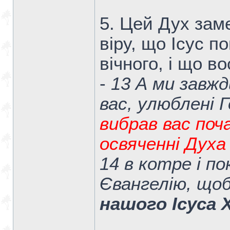
5. Цей Дух зам
віру, що Ісус п
вічного, і що в
-
13 А ми завжд
вас, улюблені
вибрав вас поч
освяченні Духа 
14 в котре і по
Євангелію, що
нашого Ісуса 