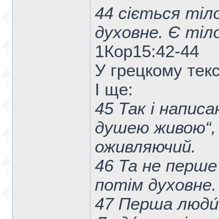
44 сіється тіл
духовне. Є тіло
1Кор15:42-44
У грецкому тек
І ще:
45 Так і напис
душею живою“, 
оживляючий.
46 Та не перше
потім духовне.
47 Перша люди́н