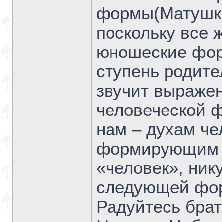
формы(Матушка
поскольку все 
юношеские фор
ступень родител
звучит выражен
человеческой 
нам – духам че
формирующим 
«человек», нику
следующей фор
Радуйтесь брат