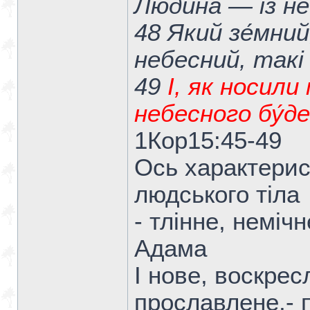
Люди́на — із не
48 Який зе́мний
небесний, такі 
49
І, як носили
небесного бу́д
1Кор15:45-49
Ось характерис
людського тіла
- тлінне, неміч
Адама
І нове, воскрес
прославлене,- 