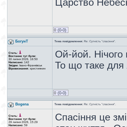
Царство Небесн
0
(0-0)
БогунТ
Тема повідомлення:
Re: Сутність "спасіння".
Ой-йой. Нічого 
Стать:
Востаннє тут були:
30 липня 2026, 16:50
То що таке для
Написано:
142
Звідки:
Івано-Франківськ
Віровизнання:
християнин
0
(0-0)
Bogena
Тема повідомлення:
Re: Сутність "спасіння".
Спасіння це змі
Стать:
Востаннє тут були:
29 липня 2026, 15:29
Написано:
59