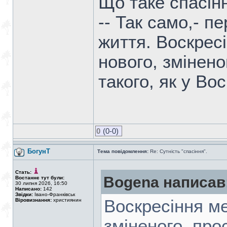
Що таке спасін
-- Так само,- пе
життя. Воскрес
нового, змінено
такого, як у Во
0
(0-0)
БогунТ
Тема повідомлення:
Re: Сутність "спасіння".
Стать:
Bogena написав
Востаннє тут були:
30 липня 2026, 16:50
Написано:
142
Звідки:
Івано-Франківськ
Воскресіння ме
Віровизнання:
християнин
зміненого, про