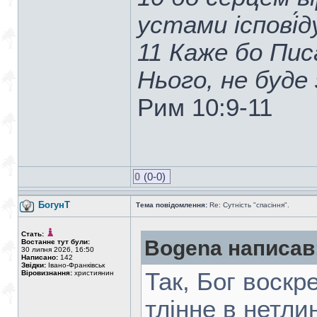
устами іспові́д
11 Каже бо Писа
Нього, не буде 
Рим 10:9-11
0
(0-0)
БогунТ
Тема повідомлення:
Re: Сутність "спасіння".
Стать:
Bogena написав
Востаннє тут були:
30 липня 2026, 16:50
Написано:
142
Звідки:
Івано-Франківськ
Так, Бог воскр
Віровизнання:
християнин
тлінне в нетли