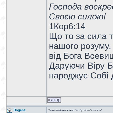
Господа воскрес
Своєю силою!
1Кор6:14
Що то за сила т
нашого розуму,
від Бога Всеви
Даруючи Віру Б
народжує Собі 
0
(0-0)
Bogena
Тема повідомлення:
Re: Сутність "спасіння".