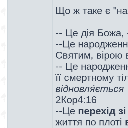
Що ж таке є "н
-- Це дія Божа,
--Це народженн
Святим, вірою в
-- Це народженн
її смертному ті
відновля́ється
2Кор4:16
--Це
перехід зі
життя по плоті