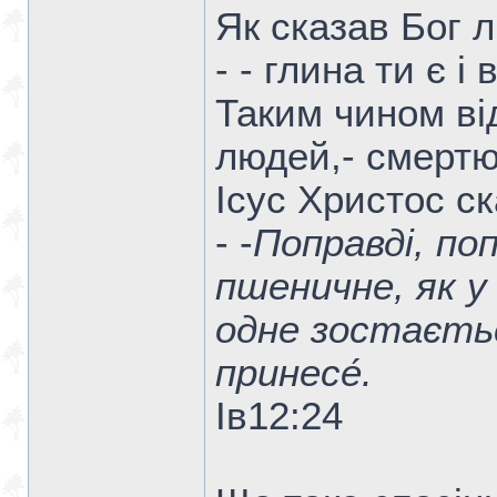
Як сказав Бог л
- - глина ти є і
Таким чином ві
людей,- смертю
Ісус Христос ск
- -
Поправді, поп
пшеничне, як у
одне зостається
принесе́.
Ів12:24