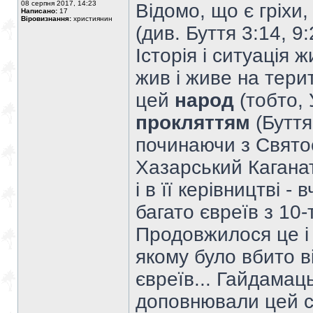
08 серпня 2017, 14:23
Відомо, що є гріхи,
Написано:
17
Віровизнання:
християнин
(див. Буття 3:14, 9:
Історія і ситуація
жив і живе на терит
цей
народ
(тобто,
прокляттям
(Буття 
починаючи з Святос
Хазарський Каганат 
і в її керівництві 
багато євреїв з 10-
Продовжилося це і
якому було вбито в
євреїв... Гайдамаць
доповнювали цей сп