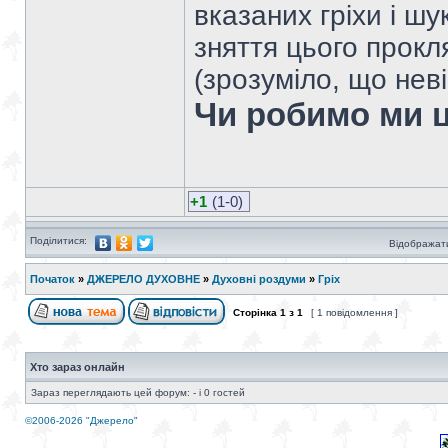
вказаних гріхи і ш
зняття цього прокля
(зрозуміло, що нев
Чи робимо ми 
+1
(1-0)
Поділитися:
Відображати
Початок
»
ДЖЕРЕЛО ДУХОВНЕ
»
Духовні роздуми
»
Гріх
Сторінка
1
з
1
[ 1 повідомлення ]
Хто зараз онлайн
Зараз переглядають цей форум: - і 0 гостей
©2006-2026 "Джерело"