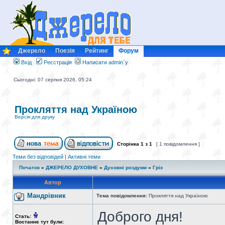
Джерело
Поезія
Рейтинг
Форум
Вхід
Реєстрація
Написати admin`у
Сьогодні: 07 серпня 2026, 05:24
Прокляття над Україною
Версія для друку
Сторінка
1
з
1
[ 1 повідомлення ]
Теми без відповідей
|
Активні теми
Початок
»
ДЖЕРЕЛО ДУХОВНЕ
»
Духовні роздуми
»
Гріх
Автор
Мандрiвник
Тема повідомлення:
Прокляття над Україною
Доброго дня!
Стать:
Востаннє тут були: