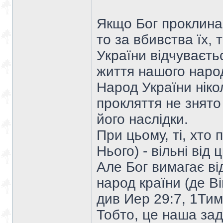
Якщо Бог проклинає
то за вбивства їх, 
України відчуваєтьс
життя нашого наро
Народ України нікол
прокляття не знято
його наслідки.
При цьому, ті, хто 
Нього) - вільні від 
Але Бог вимагає ві
народ країни (де Ві
див Иер 29:7, 1Тим
Тобто, це наша зад