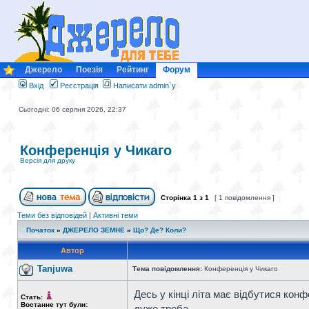
Джерело
Поезія
Рейтинг
Форум
Вхід
Реєстрація
Написати admin`у
Сьогодні: 06 серпня 2026, 22:37
Конференція у Чикаго
Версія для друку
Сторінка
1
з
1
[ 1 повідомлення ]
Теми без відповідей
|
Активні теми
Початок
»
ДЖЕРЕЛО ЗЕМНЕ
»
Що? Де? Коли?
Автор
Tanjuwa
Тема повідомлення:
Конференція у Чикаго
Десь у кінці літа має відбутися конф
Стать:
Востаннє тут були:
дуже треба.