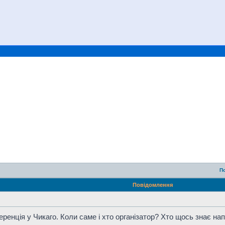
П
Повідомлення
еренція у Чикаго. Коли саме і хто організатор? Хто щось знає на