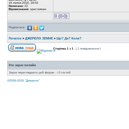
16 липня 2018, 18:52
Написано:
22
Віровизнання:
християнин
0
(0-0)
Поділитися:
Початок
»
ДЖЕРЕЛО ЗЕМНЕ
»
Що? Де? Коли?
Сторінка
1
з
1
[ 1 повідомлення ]
Хто зараз онлайн
Зараз переглядають цей форум: - і 0 гостей
©2006-2026 "Джерело"