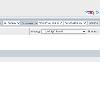
а:
Сортувати за
Вперед: