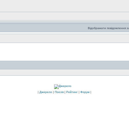
Відображати повідомлення з
|
Джерело
|
Поезія
|
Рейтинг
|
Форум
|