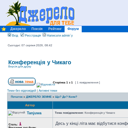
Джерело
Поезія
Рейтинг
Форум
Вхід
Реєстрація
Написати admin`у
Сьогодні: 07 серпня 2026, 08:42
Конференція у Чикаго
Версія для друку
Сторінка
1
з
1
[ 1 повідомлення ]
Теми без відповідей
|
Активні теми
Початок
»
ДЖЕРЕЛО ЗЕМНЕ
»
Що? Де? Коли?
Автор
Tanjuwa
Тема повідомлення:
Конференція у Чикаго
Десь у кінці літа має відбутися конф
Стать:
Востаннє тут були: