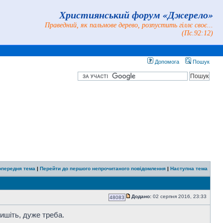
Християнський форум «Джерело»
Праведний, як пальмове дерево, розпустить гіллє своє...
(Пс.92:12)
Допомога
Пошук
опередня тема
|
Перейти до першого непрочитаного повідомлення
|
Наступна тема
Додано:
02 серпня 2016, 23:33
48083
пишіть, дуже треба.