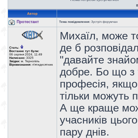
В
Автор
Протестант
Тема повідомлення:
Зустріч форумчан
Михаїл, може т
де б розповіда
Стать:
Востаннє тут були:
06 серпня 2024, 11:49
"давайте знайом
Написано:
3325
Звідки:
м. Тернопіль
Віровизнання:
п'ятидесятник
добре. Бо що з т
професія, якщо
тільки можуть п
А ще краще мож
учасників цього
пару днів.