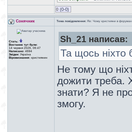
0
(0-0)
Сонячник
Тема повідомлення:
Re: Чому християни в форумах с
Sh_21 написав:
Стать:
Востаннє тут були:
14 червня 2026, 06:47
Та щось ніхто б
Написано:
4694
Звідки:
Україна
Віровизнання:
християнин
Не тому що ніхт
дожити треба. 
знати? Я не про
змогу.