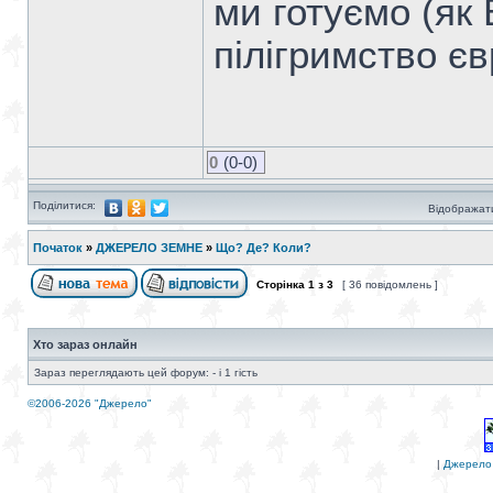
ми готуємо (як
пілігримство єв
0
(0-0)
Поділитися:
Відображати
Початок
»
ДЖЕРЕЛО ЗЕМНЕ
»
Що? Де? Коли?
Сторінка
1
з
3
[ 36 повідомлень ]
Хто зараз онлайн
Зараз переглядають цей форум: - і 1 гість
©2006-2026 "Джерело"
|
Джерело