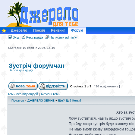
Джерело
Поезія
Рейтинг
Форум
Вхід
Реєстрація
Написати admin`у
Сьогодні: 10 серпня 2026, 14:40
Зустріч форумчан
Версія для друку
Сторінка
1
з
3
[ 36 повідомлень ]
Теми без відповідей
|
Активні теми
Початок
»
ДЖЕРЕЛО ЗЕМНЕ
»
Що? Де? Коли?
Хто за зус
Хочу зустрітися, навіть якщо зустріч б
Прийду, якщо зустріч буде в моєму міст
Не маю змоги (живу закордоном тощо)
Нема потреби зустрічатися