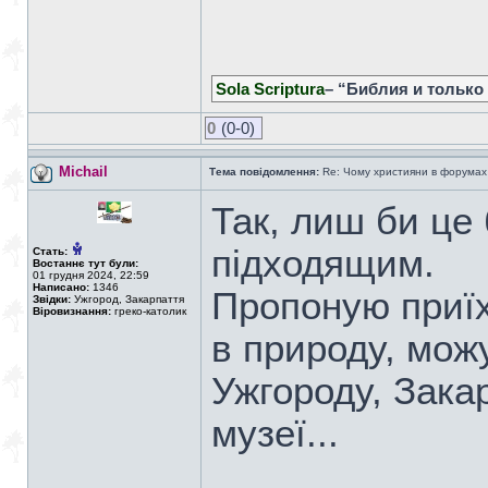
Sola Scriptura
– “Библия и только
0
(0-0)
Michail
Тема повідомлення:
Re: Чому християни в форумах с
Так, лиш би це
підходящим.
Стать:
Востаннє тут були:
01 грудня 2024, 22:59
Написано:
1346
Пропоную приїх
Звідки:
Ужгород, Закарпаття
Віровизнання:
греко-католик
в природу, мож
Ужгороду, Зака
музеї...