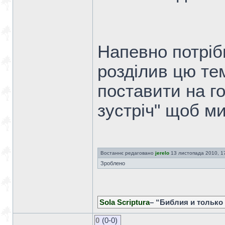
Напевно потріб
розділив цю те
поставити на го
зустріч" щоб ми
Востаннє редаговано
jerelo
13 листопада 2010, 17:
Зроблено
Sola Scriptura
– “Библия и только
0
(0-0)