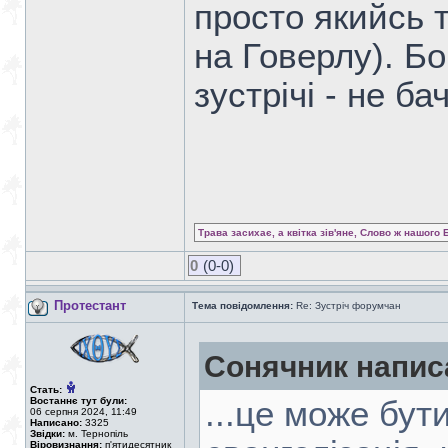
просто якийсь 
на Говерлу). Бо
зустрічі - не ба
Трава засихає, а квітка зів'яне, Слово ж нашого 
0
(0-0)
Протестант
Тема повідомлення:
Re: Зустріч форумчан
Сонячник напис
Стать:
Востаннє тут були:
...це може бути
06 серпня 2024, 11:49
Написано:
3325
Звідки:
м. Тернопіль
Віровизнання:
п'ятидесятник