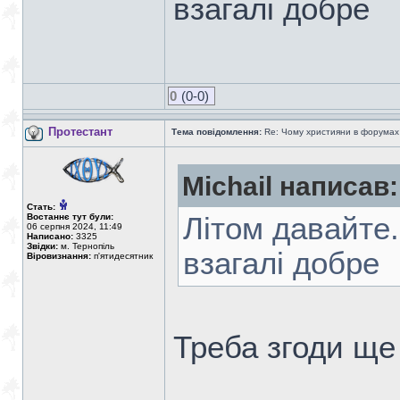
взагалі добре
0
(0-0)
Протестант
Тема повідомлення:
Re: Чому християни в форумах с
Michail написав:
Стать:
Востаннє тут були:
Літом давайте.
06 серпня 2024, 11:49
Написано:
3325
Звідки:
м. Тернопіль
взагалі добре
Віровизнання:
п'ятидесятник
Треба згоди ще 