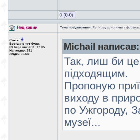
0
(0-0)
Нецікавий
Тема повідомлення:
Re: Чому християни в форумах с
Стать:
Michail написав:
Востаннє тут були:
09 березня 2011, 17:05
Написано:
281
Звідки:
Львів
Так, лиш би це
підходящим.
Пропоную приї
виходу в приро
по Ужгороду, 
музеї...