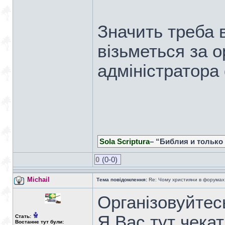
Значить треба в
візьметься за 
адміністратора
Sola Scriptura
– “Библия и только
0
(0-0)
Michail
Тема повідомлення:
Re: Чому християни в форумах с
Організовуйтес
Я Вас тут чекат
Стать:
Востаннє тут були: