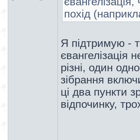
євангелізація,
похід (наприкл
Я підтримую - 
євангелізація н
різні, один одно
зібрання включ
ці два пункти 
відпочинку, тр