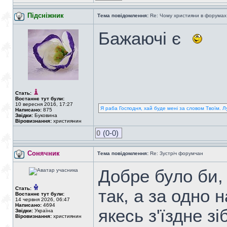
Підсніжник
Тема повідомлення:
Re: Чому християни в форумах с
Бажаючі є
Стать:
Востаннє тут були:
10 вересня 2016, 17:27
Я раба Господня, хай буде мені за словом Твоїм. Л
Написано:
875
Звідки:
Буковина
Віровизнання:
християнин
0
(0-0)
Сонячник
Тема повідомлення:
Re: Зустріч форумчан
Добре було би,
Стать:
так, а за одно 
Востаннє тут були:
14 червня 2026, 06:47
Написано:
4694
якесь з'їздне з
Звідки:
Україна
Віровизнання:
християнин