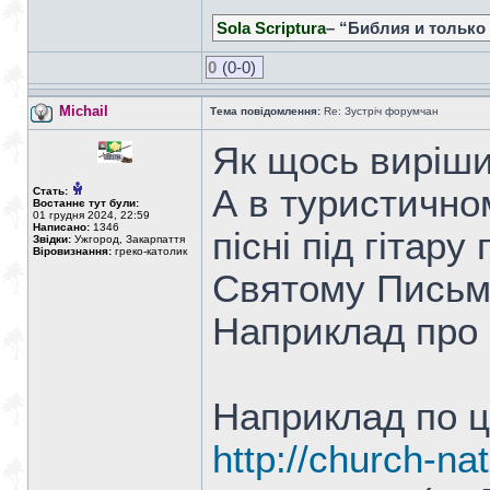
Sola Scriptura
– “Библия и только
0
(0-0)
Michail
Тема повідомлення:
Re: Зустріч форумчан
Як щось виріши
А в туристично
Стать:
Востаннє тут були:
01 грудня 2024, 22:59
Написано:
1346
пісні під гітару
Звідки:
Ужгород, Закарпаття
Віровизнання:
греко-католик
Святому Письму 
Наприклад про п
Наприклад по ц
http://church-na