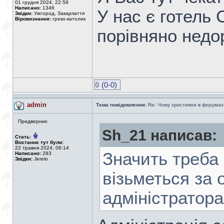
01 грудня 2024, 22:59
Написано:
1346
У нас є готель С
Звідки:
Ужгород, Закарпаття
Віровизнання:
греко-католик
порівняно недор
0
(0-0)
admin
Тема повідомлення:
Re: Чому християни в форумах с
Придверник
Sh_21 написав:
Стать:
Востаннє тут були:
22 травня 2024, 06:14
Значить треба 
Написано:
283
Звідки:
Jerelo
візьметься за 
адміністратор