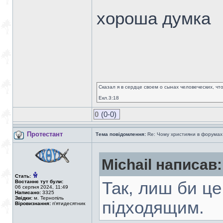
хороша думка
Сказал я в сердце своем о сынах человеческих, чт
Екл.3:18
0
(0-0)
Протестант
Тема повідомлення:
Re: Чому християни в форумах с
Michail написав:
Стать:
Востаннє тут були:
Так, лиш би це
06 серпня 2024, 11:49
Написано:
3325
Звідки:
м. Тернопіль
підходящим.
Віровизнання:
п'ятидесятник