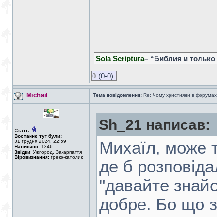
Sola Scriptura
– “Библия и только
0
(0-0)
Michail
Тема повідомлення:
Re: Чому християни в форумах с
Sh_21 написав:
Стать:
Востаннє тут були:
01 грудня 2024, 22:59
Михаїл, може т
Написано:
1346
Звідки:
Ужгород, Закарпаття
Віровизнання:
греко-католик
де б розповіда
"давайте знайо
добре. Бо що з 