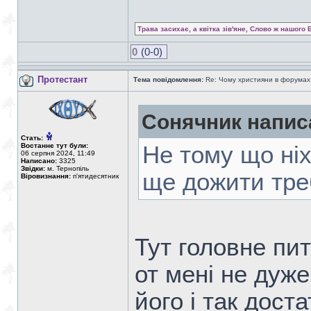
Трава засихає, а квітка зів'яне, Слово ж нашого 
0
(0-0)
Протестант
Тема повідомлення:
Re: Чому християни в форумах с
Сонячник напис
Стать:
Востаннє тут були:
Не тому що ніх
06 серпня 2024, 11:49
Написано:
3325
Звідки:
м. Тернопіль
ще дожити тре
Віровизнання:
п'ятидесятник
Тут головне пит
от мені не дуже
його і так дост