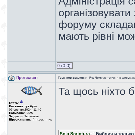
Адміністрація с
організовувати 
форуму складаю
мають рівні мож
0
(0-0)
Протестант
Тема повідомлення:
Re: Чому християни в форумах с
Та щось ніхто б
Стать:
Востаннє тут були:
06 серпня 2024, 11:49
Написано:
3325
Звідки:
м. Тернопіль
Віровизнання:
п'ятидесятник
Sola Scriptura
– “Библия и только