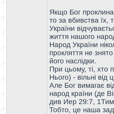
Якщо Бог проклинає
то за вбивства їх, 
України відчуваєтьс
життя нашого наро
Народ України нікол
прокляття не знято
його наслідки.
При цьому, ті, хто 
Нього) - вільні від 
Але Бог вимагає ві
народ країни (де Ві
див Иер 29:7, 1Тим
Тобто, це наша зад