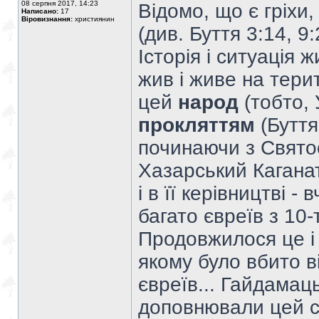
08 серпня 2017, 14:23
Відомо, що є гріхи,
Написано:
17
Віровизнання:
християнин
(див. Буття 3:14, 9:
Історія і ситуація
жив і живе на терит
цей
народ
(тобто,
прокляттям
(Буття 
починаючи з Святос
Хазарський Каганат 
і в її керівництві 
багато євреїв з 10-
Продовжилося це і
якому було вбито в
євреїв... Гайдамаць
доповнювали цей сп