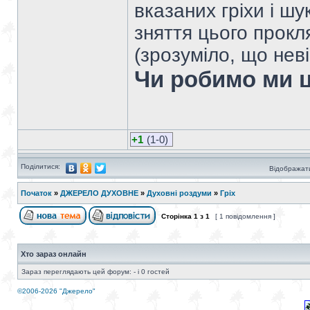
вказаних гріхи і ш
зняття цього прокля
(зрозуміло, що нев
Чи робимо ми 
+1
(1-0)
Поділитися:
Відображати
Початок
»
ДЖЕРЕЛО ДУХОВНЕ
»
Духовні роздуми
»
Гріх
Сторінка
1
з
1
[ 1 повідомлення ]
Хто зараз онлайн
Зараз переглядають цей форум: - і 0 гостей
©2006-2026 "Джерело"