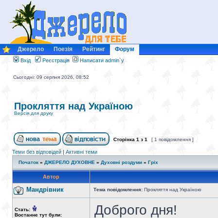
Джерело
Поезія
Рейтинг
Форум
Вхід
Реєстрація
Написати admin`у
Сьогодні: 09 серпня 2026, 08:52
Прокляття над Україною
Версія для друку
Сторінка
1
з
1
[ 1 повідомлення ]
Теми без відповідей
|
Активні теми
Початок
»
ДЖЕРЕЛО ДУХОВНЕ
»
Духовні роздуми
»
Гріх
Автор
Мандрiвник
Тема повідомлення:
Прокляття над Україною
Доброго дня!
Стать:
Востаннє тут були: