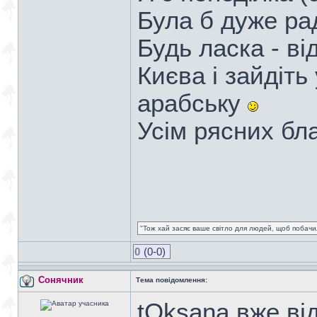
Була б дуже ра
Будь ласка - ві
Києва і зайдіть
арабську
Усім рясних бла
"Тож хай засяє ваше світло для людей, щоб побачил
0
(0-0)
Сонячник
Тема повідомлення:
tOksana вже від