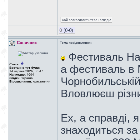
Хай благословить тебе Господь!
0
(0-0)
Сонячник
Тема повідомлення:
Фестиваль Наді
Стать:
а фестиваль в М
Востаннє тут були:
14 червня 2026, 06:47
Написано:
4694
Чорнобильській 
Звідки:
Україна
Віровизнання:
християнин
Вловлюєш різ
Ех, а справді, 
знаходиться за 