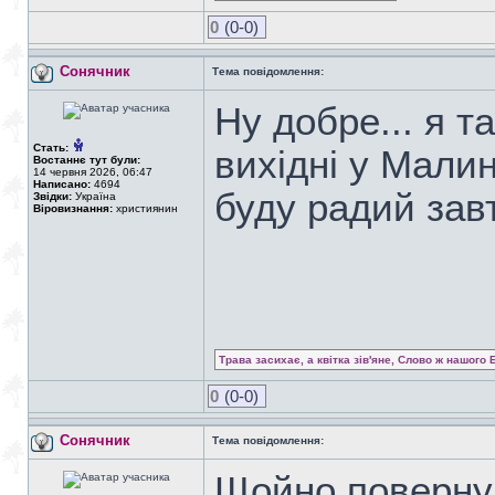
0
(0-0)
Сонячник
Тема повідомлення:
Ну добре... я т
Стать:
вихідні у Малин
Востаннє тут були:
14 червня 2026, 06:47
Написано:
4694
буду радий зав
Звідки:
Україна
Віровизнання:
християнин
Трава засихає, а квітка зів'яне, Слово ж нашого 
0
(0-0)
Сонячник
Тема повідомлення:
Щойно повернув