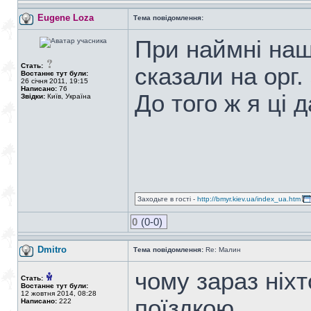
Eugene Loza
Тема повідомлення:
При наймні наш
Стать:
сказали на орг.
Востаннє тут були:
26 січня 2011, 19:15
Написано:
76
До того ж я ці 
Звідки:
Київ, Україна
Заходьте в гості -
http://bmyr.kiev.ua/index_ua.htm
0
(0-0)
Dmitro
Тема повідомлення:
Re: Малин
чому зараз ніх
Стать:
Востаннє тут були:
12 жовтня 2014, 08:28
поїздкою
Написано:
222