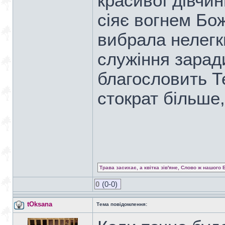
красивої дівчи
сіяє вогнем Бо
вибрала нелегк
служіння зарад
благословить Те
стократ більше
Трава засихає, а квітка зів'яне, Слово ж нашого 
0
(0-0)
tOksana
Тема повідомлення: