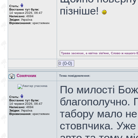
Стать:
пізніше!
Востаннє тут були:
14 червня 2026, 06:47
Написано:
4694
Звідки:
Україна
Віровизнання:
християнин
Трава засихає, а квітка зів'яне, Слово ж нашого 
0
(0-0)
Сонячник
Тема повідомлення:
По милості Божі
Стать:
благополучно. 
Востаннє тут були:
14 червня 2026, 06:47
Написано:
4694
табору мало не
Звідки:
Україна
Віровизнання:
християнин
стовпчика. Уже 
авто та тому мі