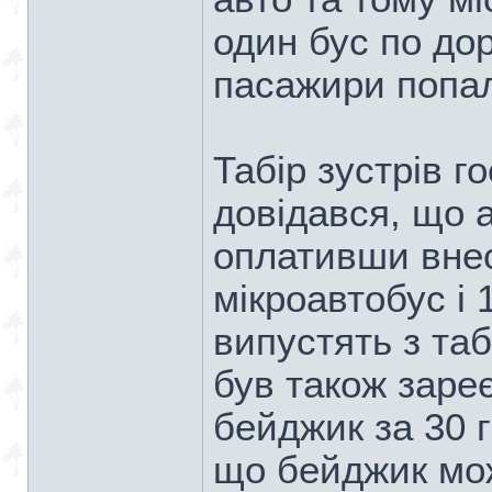
один бус по до
пасажири попал
Табір зустрів г
довідався, що 
оплативши внесо
мікроавтобус і 
випустять з та
був також заре
бейджик за 30 г
що бейджик можн