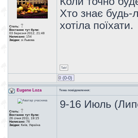
Коли точно буде
Хто знає будь-
хотіла поїхати.
Стать:
Востаннє тут були:
03 березня 2012, 21:48
Написано:
154
Звідки:
зі Львова
Tak!
0
(0-0)
Eugene Loza
Тема повідомлення:
9-16 Июль (Лип
Стать:
Востаннє тут були:
26 січня 2011, 19:15
Написано:
76
Звідки:
Київ, Україна