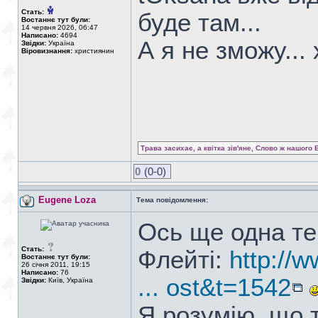
Стать:
буде там...
Востаннє тут були:
14 червня 2026, 06:47
Написано:
4694
А я не зможу... 
Звідки:
Україна
Віровизнання:
християнин
Трава засихає, а квітка зів'яне, Слово ж нашого 
0
(0-0)
Eugene Loza
Тема повідомлення:
Ось ще одна те
Стать:
Флейті:
http://
Востаннє тут були:
26 січня 2011, 19:15
Написано:
76
... ost&t=1542
Звідки:
Київ, Україна
Я розумію, що 