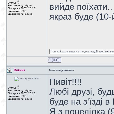
Стать:
вийде поїхати.
Востаннє тут були:
09 серпня 2007, 20:15
Написано:
236
якраз буде (10-
Звідки:
Волинь-Київ
"Тож хай засяє ваше світло для людей, щоб побачил
0
(0-0)
Вогник
Тема повідомлення:
Пивіт!!!!
Стать:
Любі друзі, будь
Востаннє тут були:
09 серпня 2007, 20:15
Написано:
236
буде на з'їзді в
Звідки:
Волинь-Київ
Я з понеділка (