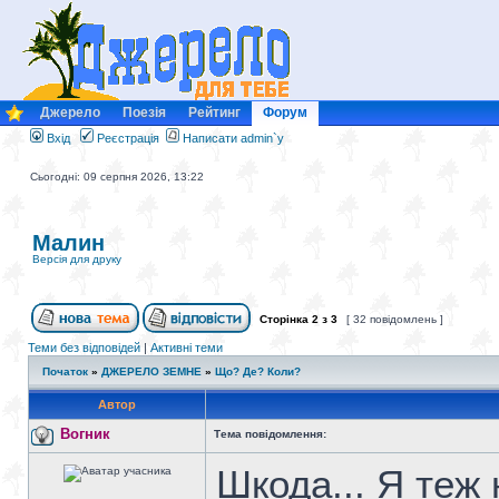
Джерело
Поезія
Рейтинг
Форум
Вхід
Реєстрація
Написати admin`у
Сьогодні: 09 серпня 2026, 13:22
Малин
Версія для друку
Сторінка
2
з
3
[ 32 повідомлень ]
Теми без відповідей
|
Активні теми
Початок
»
ДЖЕРЕЛО ЗЕМНЕ
»
Що? Де? Коли?
Автор
Вогник
Тема повідомлення:
Шкода... Я теж 