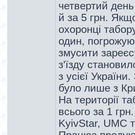
четвертий день
й за 5 грн. Якщ
охоронці табор
один, погрожую
змусити зареєс
з'їзду станови
з усієї України
було лише з Кр
На території т
всього за 1 гр
KyivStar, UMC т