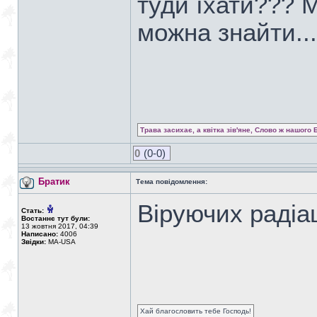
туди їхати??? М
можна знайти..
Трава засихає, а квітка зів'яне, Слово ж нашого 
0
(0-0)
Братик
Тема повідомлення:
Віруючих радіац
Стать:
Востаннє тут були:
13 жовтня 2017, 04:39
Написано:
4006
Звідки:
MA-USA
Хай благословить тебе Господь!