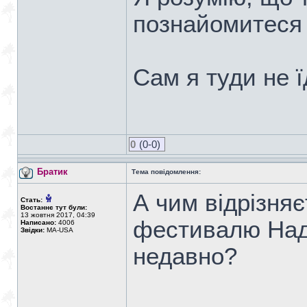
познайомитес
Сам я туди не ї
0
(0-0)
Братик
Тема повідомлення:
А чим відрізня
Стать:
Востаннє тут були:
13 жовтня 2017, 04:39
фестивалю Наді
Написано:
4006
Звідки:
MA-USA
недавно?