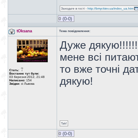
Заходьте в гості -
http://bmyr.kiev.ua/index_ua.htm
0
(0-0)
tOksana
Тема повідомлення:
Дуже дякую!!!!!!
мене всі питают
то вже точні да
Стать:
Востаннє тут були:
03 березня 2012, 21:48
дякую!
Написано:
154
Звідки:
зі Львова
Tak!
0
(0-0)