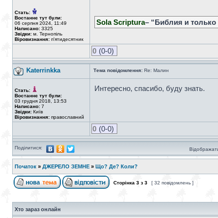
Стать:
Востаннє тут були:
Sola Scriptura
– “Библия и только
06 серпня 2024, 11:49
Написано:
3325
Звідки:
м. Тернопіль
Віровизнання:
п'ятидесятник
0
(0-0)
Katerrinkka
Тема повідомлення:
Re: Малин
Интересно, спасибо, буду знать.
Стать:
Востаннє тут були:
03 грудня 2018, 13:53
Написано:
7
Звідки:
Київ
Віровизнання:
православний
0
(0-0)
Поділитися:
Відображати
Початок
»
ДЖЕРЕЛО ЗЕМНЕ
»
Що? Де? Коли?
Сторінка
3
з
3
[ 32 повідомлень ]
Хто зараз онлайн