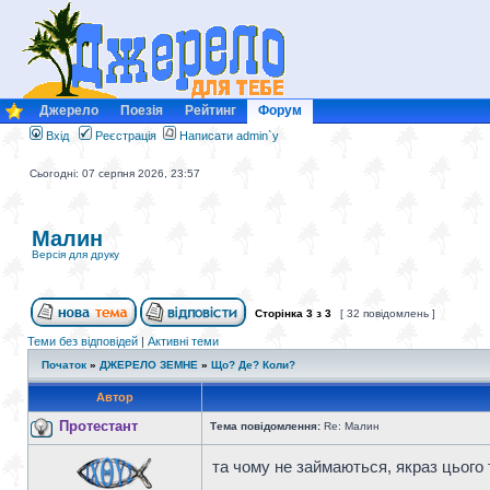
Джерело
Поезія
Рейтинг
Форум
Вхід
Реєстрація
Написати admin`у
Сьогодні: 07 серпня 2026, 23:57
Малин
Версія для друку
Сторінка
3
з
3
[ 32 повідомлень ]
Теми без відповідей
|
Активні теми
Початок
»
ДЖЕРЕЛО ЗЕМНЕ
»
Що? Де? Коли?
Автор
Протестант
Тема повідомлення:
Re: Малин
та чому не займаються, якраз цього