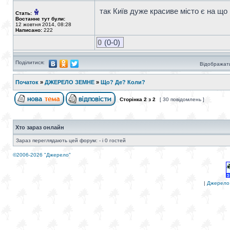
так Київ дуже красиве місто є на що
Стать:
Востаннє тут були:
12 жовтня 2014, 08:28
Написано:
222
0
(0-0)
Поділитися:
Відображати
Початок
»
ДЖЕРЕЛО ЗЕМНЕ
»
Що? Де? Коли?
Сторінка
2
з
2
[ 30 повідомлень ]
Хто зараз онлайн
Зараз переглядають цей форум: - і 0 гостей
©2006-2026 "Джерело"
|
Джерело