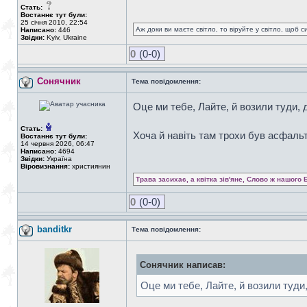
Стать:
Востаннє тут були:
25 січня 2010, 22:54
Аж доки ви маєте світло, то віруйте у світло, щоб 
Написано:
446
Звідки:
Kyiv, Ukraine
0
(0-0)
Сонячник
Тема повідомлення:
Оце ми тебе, Лайте, й возили туди, 
Стать:
Хоча й навіть там трохи був асфаль
Востаннє тут були:
14 червня 2026, 06:47
Написано:
4694
Звідки:
Україна
Віровизнання:
християнин
Трава засихає, а квітка зів'яне, Слово ж нашого 
0
(0-0)
banditkr
Тема повідомлення:
Сонячник написав:
Оце ми тебе, Лайте, й возили туди