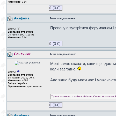
Написано:
314
0
(0-0)
Анафема
Тема повідомлення:
Пропоную зустрітися форумчанам і п
Стать:
Востаннє тут були:
04 липня 2007, 19:51
Написано:
314
0
(0-0)
Сонячник
Тема повідомлення:
Мені важко сказати, коли ще вдастьс
коли завгодно.
Стать:
Востаннє тут були:
14 червня 2026, 06:47
Але якщо буду мати час і можливість
Написано:
4694
Звідки:
Україна
Віровизнання:
християнин
Трава засихає, а квітка зів'яне, Слово ж нашого 
0
(0-0)
Анафема
Тема повідомлення: