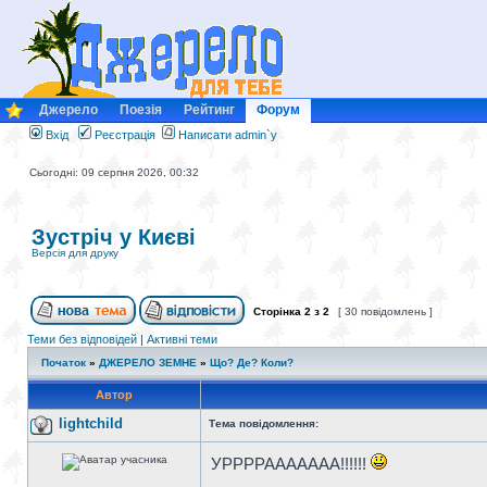
Джерело
Поезія
Рейтинг
Форум
Вхід
Реєстрація
Написати admin`у
Сьогодні: 09 серпня 2026, 00:32
Зустріч у Києві
Версія для друку
Сторінка
2
з
2
[ 30 повідомлень ]
Теми без відповідей
|
Активні теми
Початок
»
ДЖЕРЕЛО ЗЕМНЕ
»
Що? Де? Коли?
Автор
lightchild
Тема повідомлення:
УРРРРААААААА!!!!!!