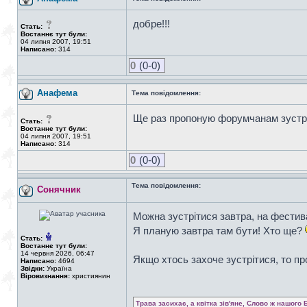
добре!!!
Стать:
Востаннє тут були:
04 липня 2007, 19:51
Написано:
314
0
(0-0)
Анафема
Тема повідомлення:
Ще раз пропоную форумчанам зустрі
Стать:
Востаннє тут були:
04 липня 2007, 19:51
Написано:
314
0
(0-0)
Тема повідомлення:
Сонячник
Можна зустрітися завтра, на фестива
Я планую завтра там бути! Хто ще?
Стать:
Востаннє тут були:
14 червня 2026, 06:47
Якщо хтось захоче зустрітися, то п
Написано:
4694
Звідки:
Україна
Віровизнання:
християнин
Трава засихає, а квітка зів'яне, Слово ж нашого 