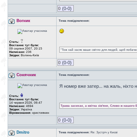
0
(0-0)
Вогник
Тема повідомлення:
Стать:
Востаннє тут були:
09 серпня 2007, 20:15
"Тож хай засяє ваше світло для людей, щоб побачил
Написано:
236
Звідки:
Волинь-Київ
0
(0-0)
Сонячник
Тема повідомлення:
Я номер вже затер... на жаль, ніхто 
Стать:
Востаннє тут були:
14 червня 2026, 06:47
Трава засихає, а квітка зів'яне, Слово ж нашого 
Написано:
4694
Звідки:
Україна
Віровизнання:
християнин
0
(0-0)
Dmitro
Тема повідомлення:
Re: Зустріч у Києві