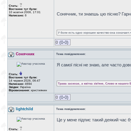
Стать:
Востаннє тут були:
10 жовтня 2006, 17:01
Сонячник, ти знаешь цю пісню? Гарн
Написано:
6
У боли есть одно хорошее качество-она означает,ч
0
(0-0)
Сонячник
Тема повідомлення:
Я самої пісні не знаю, але часто дов
Стать:
Востаннє тут були:
14 червня 2026, 06:47
Трава засихає, а квітка зів'яне, Слово ж нашого 
Написано:
4694
Звідки:
Україна
Віровизнання:
християнин
0
(0-0)
lightchild
Тема повідомлення:
Це у мене підпис такий деякий час б
Стать: