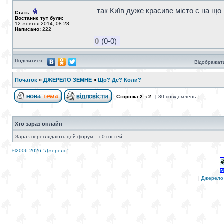
так Київ дуже красиве місто є на що
Стать:
Востаннє тут були:
12 жовтня 2014, 08:28
Написано:
222
0
(0-0)
Поділитися:
Відображати
Початок
»
ДЖЕРЕЛО ЗЕМНЕ
»
Що? Де? Коли?
Сторінка
2
з
2
[ 30 повідомлень ]
Хто зараз онлайн
Зараз переглядають цей форум: - і 0 гостей
©2006-2026 "Джерело"
|
Джерело