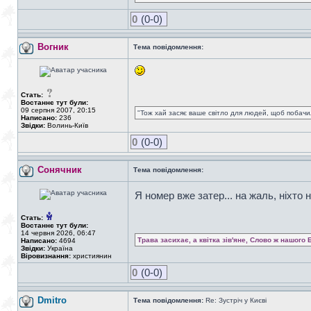
0
(0-0)
Вогник
Тема повідомлення:
Стать:
Востаннє тут були:
09 серпня 2007, 20:15
"Тож хай засяє ваше світло для людей, щоб побачил
Написано:
236
Звідки:
Волинь-Київ
0
(0-0)
Сонячник
Тема повідомлення:
Я номер вже затер... на жаль, ніхто 
Стать:
Востаннє тут були:
14 червня 2026, 06:47
Трава засихає, а квітка зів'яне, Слово ж нашого 
Написано:
4694
Звідки:
Україна
Віровизнання:
християнин
0
(0-0)
Dmitro
Тема повідомлення:
Re: Зустріч у Києві