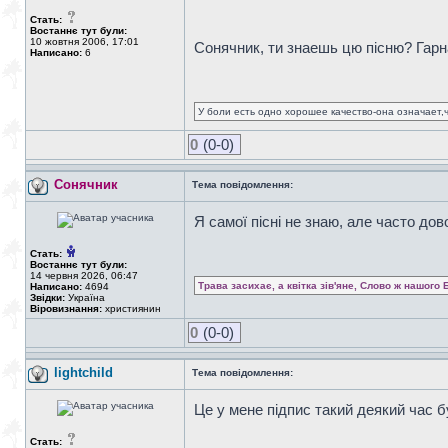
Стать:
Востаннє тут були:
10 жовтня 2006, 17:01
Сонячник, ти знаешь цю пісню? Гарн
Написано:
6
У боли есть одно хорошее качество-она означает,ч
0
(0-0)
Сонячник
Тема повідомлення:
Я самої пісні не знаю, але часто дов
Стать:
Востаннє тут були:
14 червня 2026, 06:47
Трава засихає, а квітка зів'яне, Слово ж нашого 
Написано:
4694
Звідки:
Україна
Віровизнання:
християнин
0
(0-0)
lightchild
Тема повідомлення:
Це у мене підпис такий деякий час б
Стать: