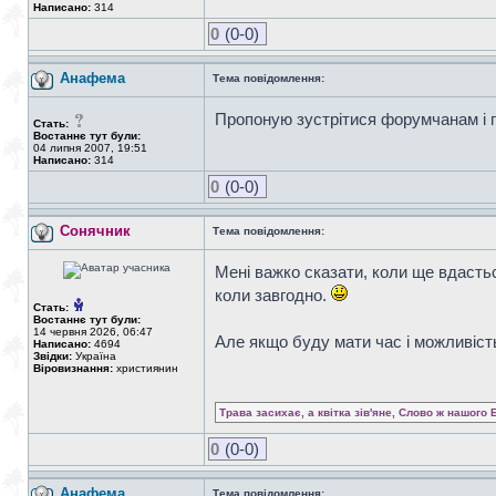
Написано:
314
0
(0-0)
Анафема
Тема повідомлення:
Пропоную зустрітися форумчанам і п
Стать:
Востаннє тут були:
04 липня 2007, 19:51
Написано:
314
0
(0-0)
Сонячник
Тема повідомлення:
Мені важко сказати, коли ще вдастьс
коли завгодно.
Стать:
Востаннє тут були:
14 червня 2026, 06:47
Але якщо буду мати час і можливість
Написано:
4694
Звідки:
Україна
Віровизнання:
християнин
Трава засихає, а квітка зів'яне, Слово ж нашого 
0
(0-0)
Анафема
Тема повідомлення: