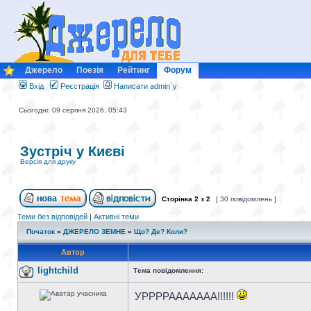
Джерело
Поезія
Рейтинг
Форум
Вхід
Реєстрація
Написати admin`у
Сьогодні: 09 серпня 2026, 05:43
Зустріч у Києві
Версія для друку
Сторінка
2
з
2
[ 30 повідомлень ]
Теми без відповідей
|
Активні теми
Початок
»
ДЖЕРЕЛО ЗЕМНЕ
»
Що? Де? Коли?
Автор
lightchild
Тема повідомлення:
УРРРРААААААА!!!!!!