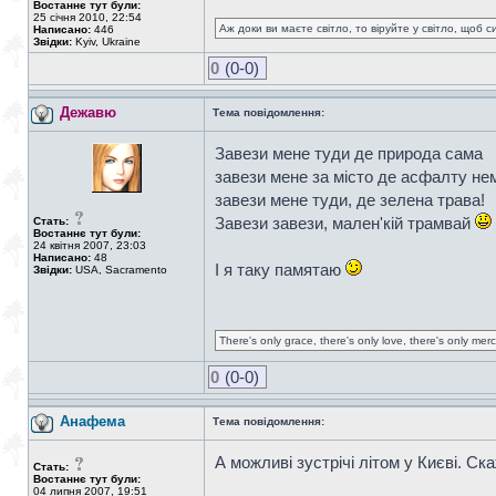
Востаннє тут були:
25 січня 2010, 22:54
Аж доки ви маєте світло, то віруйте у світло, щоб 
Написано:
446
Звідки:
Kyiv, Ukraine
0
(0-0)
Дежавю
Тема повідомлення:
Завези мене туди де природа сама
завези мене за місто де асфалту не
завези мене туди, де зелена трава!
Завези завези, мален'кій трамвай
Стать:
Востаннє тут були:
24 квітня 2007, 23:03
Написано:
48
І я таку памятаю
Звідки:
USA, Sacramento
There's only grace, there's only love, there's only mer
0
(0-0)
Анафема
Тема повідомлення:
А можливі зустрічі літом у Києві. Ск
Стать:
Востаннє тут були:
04 липня 2007, 19:51