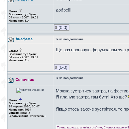
добре!!!
Стать:
Востаннє тут були:
04 липня 2007, 19:51
Написано:
314
0
(0-0)
Анафема
Тема повідомлення:
Ще раз пропоную форумчанам зустрі
Стать:
Востаннє тут були:
04 липня 2007, 19:51
Написано:
314
0
(0-0)
Тема повідомлення:
Сонячник
Можна зустрітися завтра, на фестива
Я планую завтра там бути! Хто ще?
Стать:
Востаннє тут були:
14 червня 2026, 06:47
Якщо хтось захоче зустрітися, то п
Написано:
4694
Звідки:
Україна
Віровизнання:
християнин
Трава засихає, а квітка зів'яне, Слово ж нашого 