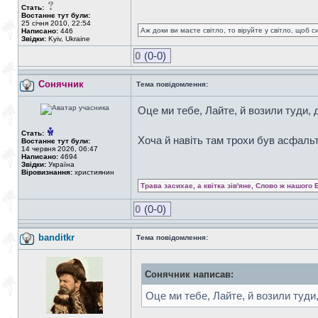
Стать:
Востаннє тут були:
25 січня 2010, 22:54
Аж доки ви маєте світло, то віруйте у світло, щоб 
Написано:
446
Звідки:
Kyiv, Ukraine
0
(0-0)
Сонячник
Тема повідомлення:
Оце ми тебе, Лайте, й возили туди, 
Стать:
Хоча й навіть там трохи був асфаль
Востаннє тут були:
14 червня 2026, 06:47
Написано:
4694
Звідки:
Україна
Віровизнання:
християнин
Трава засихає, а квітка зів'яне, Слово ж нашого 
0
(0-0)
banditkr
Тема повідомлення:
Сонячник написав:
Оце ми тебе, Лайте, й возили туди