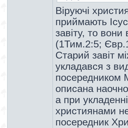
Віруючі христи
приймають Ісус
завіту, то вони
(1Тим.2:5; Євр.
Старий завіт мі
укладався з в
посередником М
описана наочно 
а при укладенні
християнами н
посередник Хрис