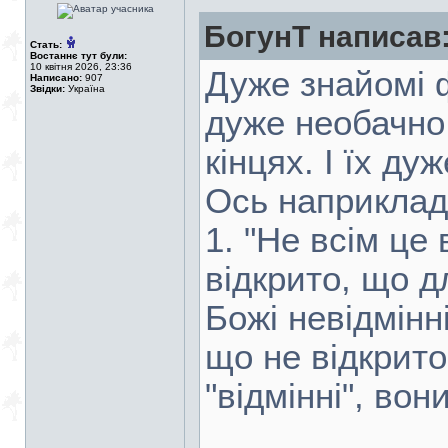
БогунТ написав
Стать:
Востаннє тут були:
10 квітня 2026, 23:36
Дуже знайомі ф
Написано:
907
Звідки:
Україна
дуже необачно.
кінцях. І їх ду
Ось наприклад
1. "Не всім це 
відкрито, що д
Божі невідмінн
що не відкрито
"відмінні", вон