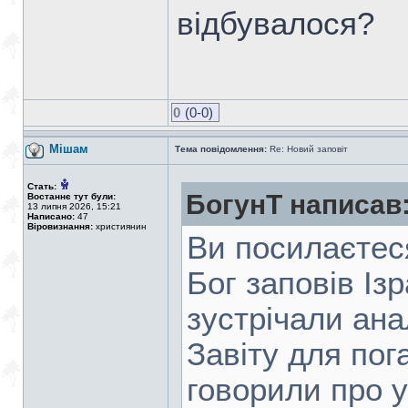
відбувалося?
0
(0-0)
Мішам
Тема повідомлення:
Re: Новий заповіт
Стать:
БогунТ написав
Востаннє тут були:
13 липня 2026, 15:21
Написано:
47
Віровизнання:
християнин
Ви посилаєтеся
Бог заповів Із
зустрічали ана
Завіту для по
говорили про у