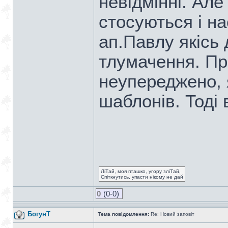
невідмінні. Але 
стосуються і н
ап.Павлу якісь
тлумачення. Пр
неупереджено, 
шаблонів. Тоді 
ЛіТай, моя пташко, угору зліТай,
Спіткнутись, упасти нікому не дай
0
(0-0)
БогунТ
Тема повідомлення:
Re: Новий заповіт