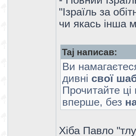
- Повний Ізраїл
"Ізраїль за обіт
чи якась інша м
Taj написав:
Ви намагаєтес
дивні
свої ша
Прочитайте ці 
вперше, без
н
Хіба Павло "тл