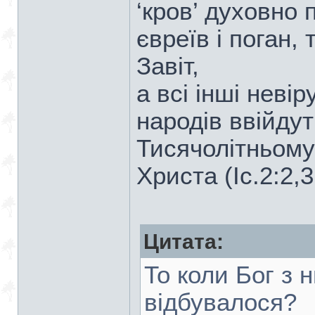
‘кров’ духовно 
євреїв і поган,
Завіт,
а всі інші неві
народів ввійдут
Тисячолітньому
Христа (Іс.2:2,3
Цитата:
То коли Бог з 
відбувалося?