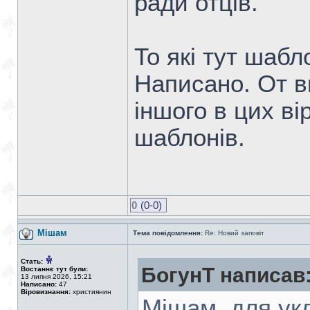
ради отців.
То які тут шаб
Написано. От ви
іншого в цих в
шаблонів.
0
(0-0)
Мішам
Тема повідомлення:
Re: Новий заповіт
Стать:
БогунТ написав
Востаннє тут були:
13 липня 2026, 15:21
Написано:
47
Віровизнання:
християнин
Мішам, для ук