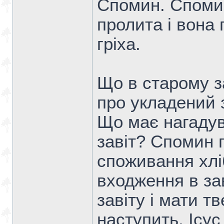
Спомин. Спомин
пролита і вона
гріха.
Що в старому з
про укладений 
Що має нагадув
завіт? Спомин 
споживання хлі
входження в за
завіту і мати т
наступить, Ісу