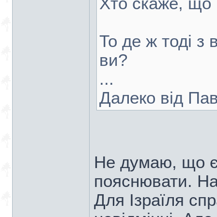
Хто скаже, що 
То де ж тоді 
ви?
...
Далеко від Пав
Не думаю, що є
пояснювати. На
Для Ізраїля спр