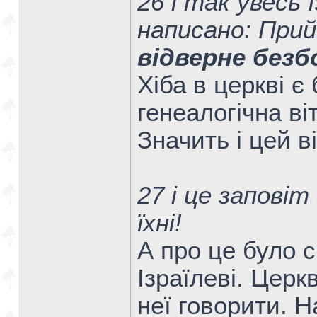
26 і так увесь 
написано: Прий
відверне безб
Хіба в церкві є
генеалогічна віт
Значить і цей в
27 і це заповіт 
їхні!
А про це було 
Ізраїлеві. Церк
неї говорити. Н