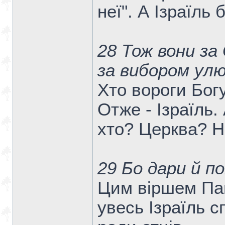
неї". А Ізраїль б
28 Тож вони за 
за вибором улю
Хто вороги Бог
Отже - Ізраїль.
хто? Церква? Ні
29 Бо дари й по
Цим віршем Пав
увесь Ізраїль с