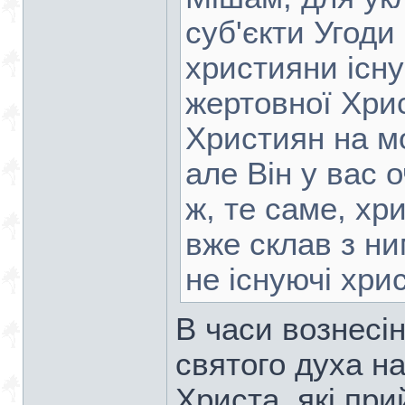
суб'єкти Угоди 
християни існ
жертовної Хрис
Християн на м
але Він у вас 
ж, те саме, хр
вже склав з ни
не існуючі хри
В часи вознесін
святого духа н
Христа, які при