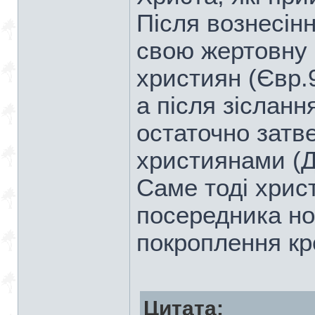
Після вознесін
свою жертовну 
християн (Євр.9
а після зісланн
остаточно затв
християнами (Ді
Саме тоді хрис
посередника нов
покроплення кро
Цитата: