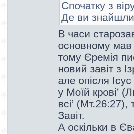
Спочатку з вір
Де ви знайшли
В часи старозав
основному мав 
тому Єремія пи
новий завіт з І
але опісля Ісус
у Моїй крові’ (Л
всі’ (Мт.26:27)
Завіт.
А оскільки в Єв