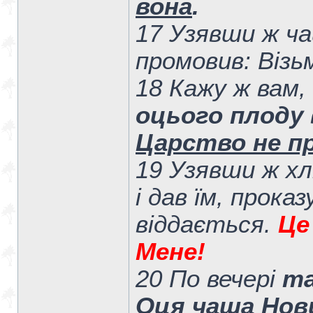
вона
.
17 Узявши ж ча
промовив: Візьм
18 Кажу ж вам
оцього плоду
Царство не п
19 Узявши ж хл
і дав їм, прока
віддається.
Це
Мене!
20 По вечері
та
Оця чаша Нови