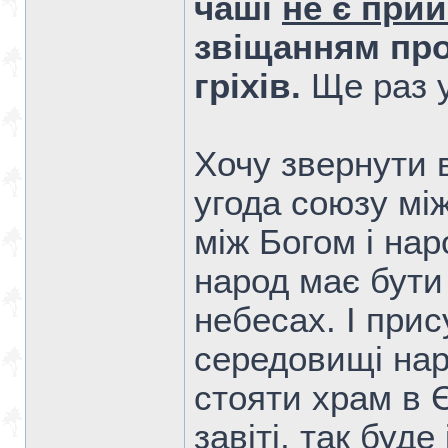
чаші
не є прий
звіщанням про
гріхів.
Ще раз у
Хочу звернути в
угода союзу між
між Богом і нар
народ має бути 
небесах. І прис
середовищі нар
стояти храм в 
завіті, так буд