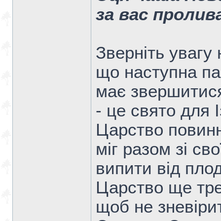
за вас проли
Зверніть увагу 
що наступна па
має звершитися
- це свято для 
Царство повинн
міг разом зі св
випити від плод
Царство ще тре
щоб не зневіри