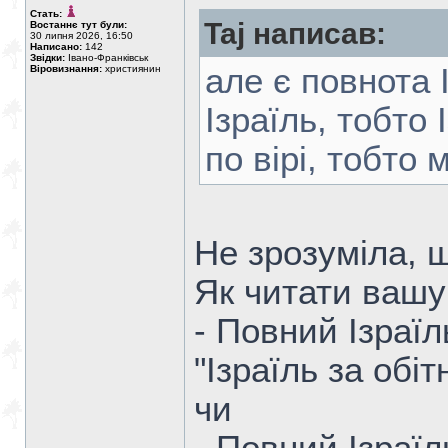
Стать:
Taj написав:
Востаннє тут були:
30 липня 2026, 16:50
Написано:
142
Звідки:
Івано-Франківськ
але є повнота 
Віровизнання:
християнин
Ізраїль, тобто 
по вірі, тобто 
Не зрозуміла, щ
Як читати вашу 
- Повний Ізраїл
"Ізраїль за обіт
чи