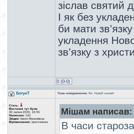
зіслав святий ду
І як без укладе
би мати зв’язку 
укладення Новог
зв’язку з христ
0
(0-0)
БогунТ
Тема повідомлення:
Re: Новий заповіт
Стать:
Мішам написав:
Востаннє тут були:
30 липня 2026, 16:50
Написано:
142
Звідки:
Івано-Франківськ
В часи староза
Віровизнання:
християнин