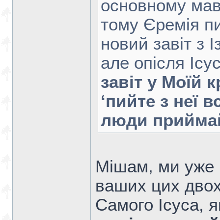
основному мав
тому Єремія п
новий завіт з І
але опісля Ісу
завіт у Моїй к
‘пийте з неї вс
люди приймай
Мішам, ми уже 
ваших цих двох
Самого Ісуса, 