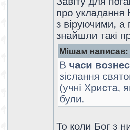
Завіту для пог
про укладання Н
з віруючими, а 
знайшли такі п
Мішам написав:
В
часи вознес
зіслання свят
(учні Христа, 
були.
То коли Бог з н