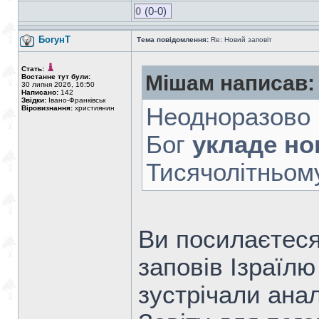
0
(0-0)
БогунТ
Тема повідомлення:
Re: Новий заповіт
Стать:
Мішам написав:
Востаннє тут були:
30 липня 2026, 16:50
Написано:
142
Звідки:
Івано-Франківськ
Неодноразово п
Віровизнання:
християнин
Бог
укладе нов
Тисячолітньому 
Ви посилаєтеся 
заповів Ізраїлю
зустрічали ана