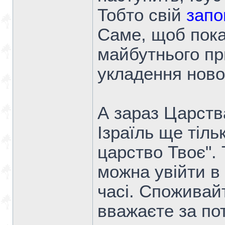
Тобто свій
запо
Саме, щоб пока
майбутнього пр
укладення новог
А зараз Царств
Ізраїль ще тіл
царство Твоє". 
можна увійти в
часі. Споживайте
вважаєте за пот