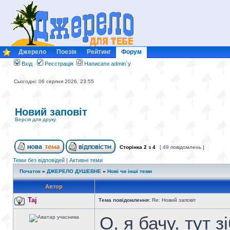
Джерело
Поезія
Рейтинг
Форум
Вхід
Реєстрація
Написати admin`у
Сьогодні: 06 серпня 2026, 23:55
Новий заповіт
Версія для друку
Сторінка
2
з
4
[ 49 повідомлень ]
Теми без відповідей
|
Активні теми
Початок
»
ДЖЕРЕЛО ДУШЕВНЕ
»
Нові чи інші теми
Автор
Taj
Тема повідомлення:
Re: Новий заповіт
О, я бачу, тут 