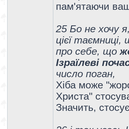
пам'ятаючи ваш
25 Бо не хочу 
цієї таємниці, 
про себе, що
ж
Ізраїлеві поч
число поган,
Хіба може "жорс
Христа" стосув
Значить, стосує