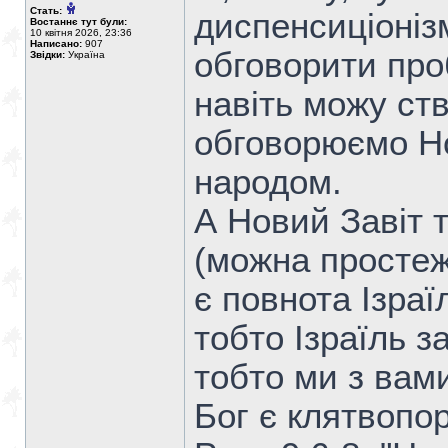
Стать:
диспенсиціоніз
Востаннє тут були:
10 квітня 2026, 23:36
Написано:
907
обговорити про
Звідки:
Україна
навіть можу ств
обговорюємо Но
народом.
А Новий Завіт 
(можна простеж
є повнота Ізраї
тобто Ізраїль за
тобто ми з вами
Бог є клятвопо