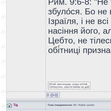
Рим. 9:6-8: "Н
збуло́ся. Бо не в
Ізраїля, і не вс
насіння його, ал
Цебто, не тілес
обі́тниці призна
ЛіТай, моя пташко, угору зліТай,
Спіткнутись, упасти нікому не дай
0
(0-0)
Taj
Тема повідомлення:
Re: Новий заповіт