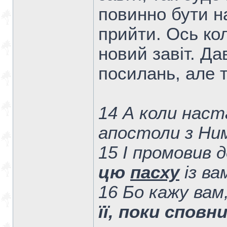
повинно бути н
прийти. Ось кол
новий завіт. Д
посилань, але 
14 А коли наста
апостоли з Ни
15 І промовив 
цю
пасху
із ва
16 Бо кажу вам
її, поки спов