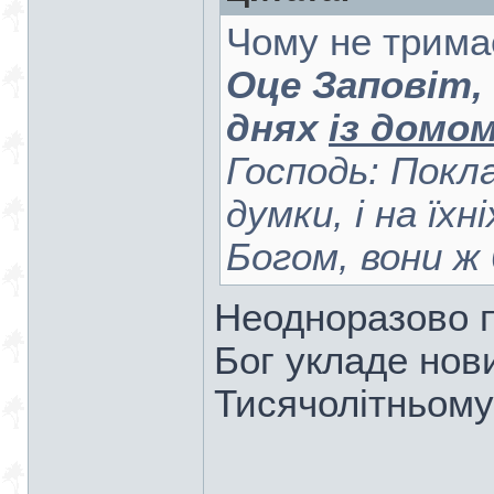
Чому не трима
Оце Заповіт,
днях
із домом
Господь: Покла
думки, і на їхн
Богом, вони ж
Неодноразово п
Бог укладе нови
Тисячолітньому 