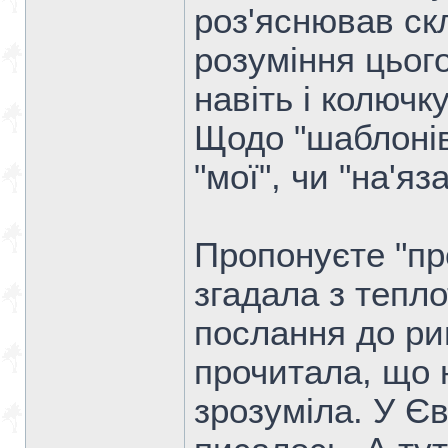
роз'яснював скл
розуміння цьог
навіть і колючку
Щодо "шаблонів"
"мої", чи "на'я
Пропонуєте "пр
згадала з тепл
послання до ри
прочитала, що 
зрозуміла. У Єв