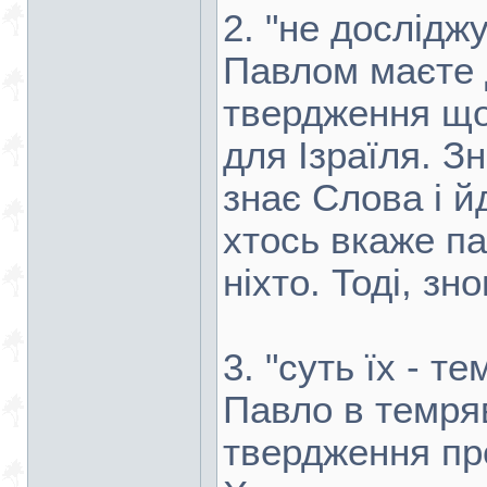
2. "не дослідж
Павлом маєте 
твердження що
для Ізраїля. З
знає Слова і й
хтось вкаже п
ніхто. Тоді, з
3. "суть їх - т
Павло в темряв
твердження пр