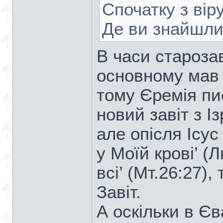
Спочатку з вір
Де ви знайшли
В часи старозав
основному мав 
тому Єремія пи
новий завіт з І
але опісля Ісус
у Моїй крові’ (Л
всі’ (Мт.26:27)
Завіт.
А оскільки в Єв