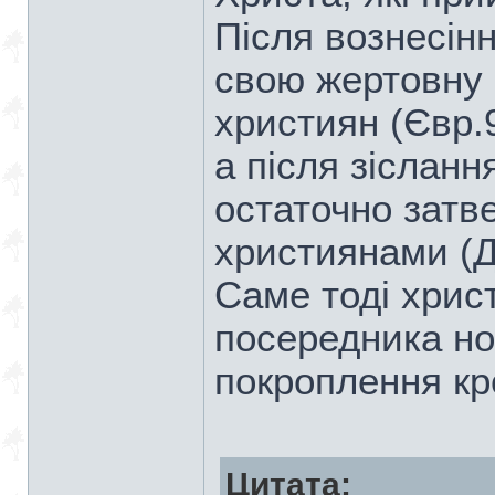
Після вознесін
свою жертовну 
християн (Євр.9
а після зісланн
остаточно затв
християнами (Ді
Саме тоді хрис
посередника нов
покроплення кро
Цитата: