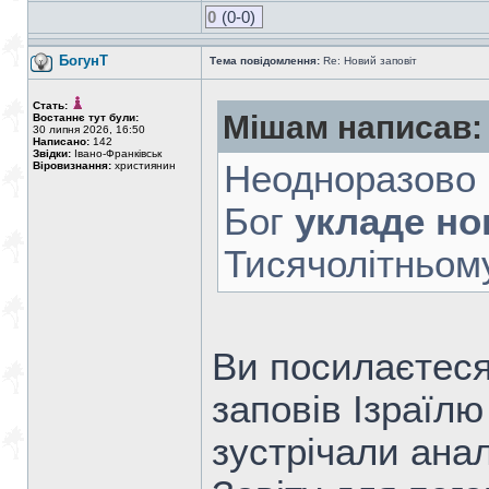
0
(0-0)
БогунТ
Тема повідомлення:
Re: Новий заповіт
Стать:
Мішам написав:
Востаннє тут були:
30 липня 2026, 16:50
Написано:
142
Звідки:
Івано-Франківськ
Неодноразово п
Віровизнання:
християнин
Бог
укладе нов
Тисячолітньому 
Ви посилаєтеся 
заповів Ізраїлю
зустрічали ана