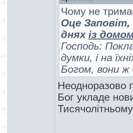
Чому не трима
Оце Заповіт,
днях
із домом
Господь: Покла
думки, і на їхн
Богом, вони ж
Неодноразово п
Бог укладе нови
Тисячолітньому 