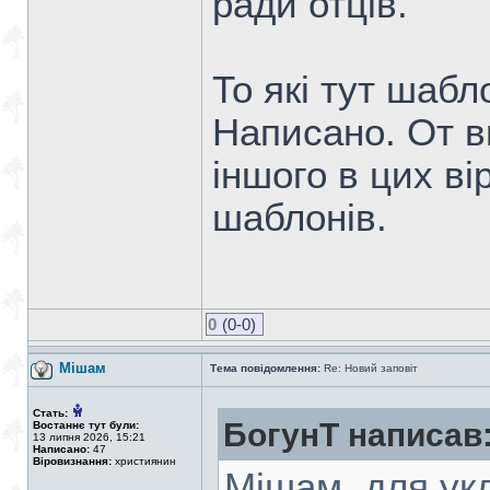
ради отців.
То які тут шаб
Написано. От ви
іншого в цих в
шаблонів.
0
(0-0)
Мішам
Тема повідомлення:
Re: Новий заповіт
Стать:
БогунТ написав
Востаннє тут були:
13 липня 2026, 15:21
Написано:
47
Віровизнання:
християнин
Мішам, для ук