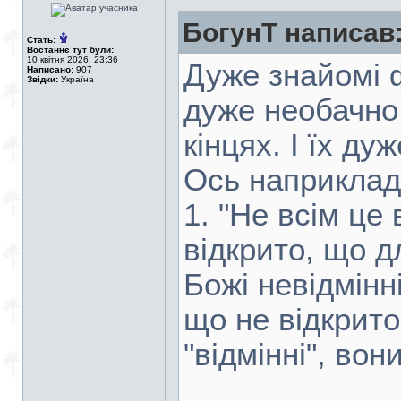
БогунТ написав
Стать:
Востаннє тут були:
10 квітня 2026, 23:36
Дуже знайомі ф
Написано:
907
Звідки:
Україна
дуже необачно.
кінцях. І їх ду
Ось наприклад
1. "Не всім це 
відкрито, що д
Божі невідмінн
що не відкрито
"відмінні", вон