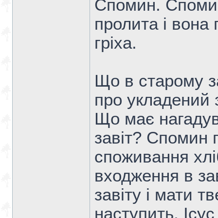
Спомин. Спомин
пролита і вона
гріха.
Що в старому з
про укладений 
Що має нагадув
завіт? Спомин 
споживання хлі
входження в за
завіту і мати т
наступить, Ісу