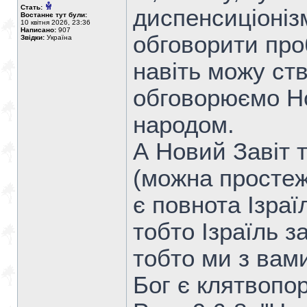
Стать:
диспенсиціоніз
Востаннє тут були:
10 квітня 2026, 23:36
Написано:
907
обговорити про
Звідки:
Україна
навіть можу ств
обговорюємо Но
народом.
А Новий Завіт 
(можна простеж
є повнота Ізраї
тобто Ізраїль за
тобто ми з вами
Бог є клятвопо