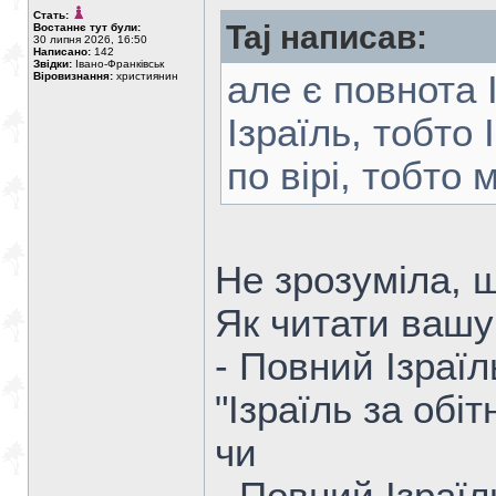
Стать:
Taj написав:
Востаннє тут були:
30 липня 2026, 16:50
Написано:
142
Звідки:
Івано-Франківськ
але є повнота 
Віровизнання:
християнин
Ізраїль, тобто 
по вірі, тобто 
Не зрозуміла, щ
Як читати вашу 
- Повний Ізраїл
"Ізраїль за обіт
чи