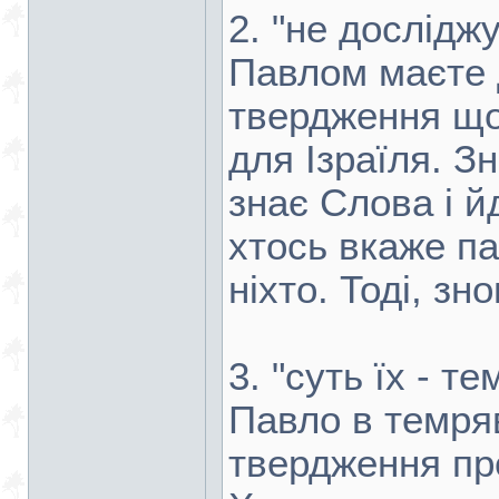
2. "не дослідж
Павлом маєте 
твердження що
для Ізраїля. З
знає Слова і й
хтось вкаже п
ніхто. Тоді, з
3. "суть їх - т
Павло в темряв
твердження пр