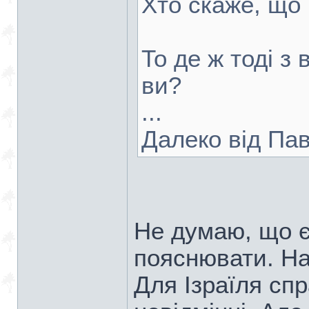
Хто скаже, що 
То де ж тоді 
ви?
...
Далеко від Пав
Не думаю, що є
пояснювати. На
Для Ізраїля спр