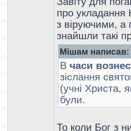
Завіту для пог
про укладання Н
з віруючими, а 
знайшли такі п
Мішам написав:
В
часи вознес
зіслання свят
(учні Христа, 
були.
То коли Бог з н