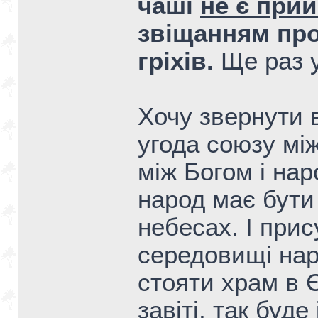
чаші
не є прий
звіщанням про
гріхів.
Ще раз у
Хочу звернути в
угода союзу між
між Богом і нар
народ має бути 
небесах. І прис
середовищі нар
стояти храм в 
завіті, так буд