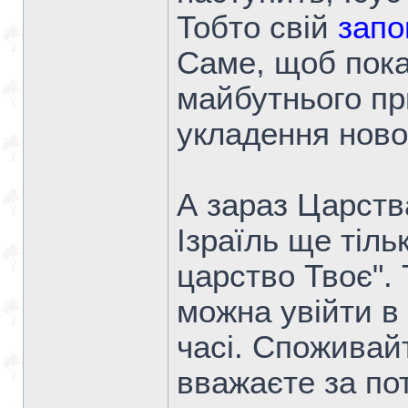
Тобто свій
запо
Саме, щоб пока
майбутнього пр
укладення новог
А зараз Царств
Ізраїль ще тіл
царство Твоє". 
можна увійти в
часі. Споживайте
вважаєте за пот