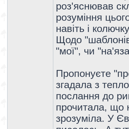
роз'яснював скл
розуміння цьог
навіть і колючку
Щодо "шаблонів"
"мої", чи "на'я
Пропонуєте "пр
згадала з тепл
послання до ри
прочитала, що 
зрозуміла. У Єв