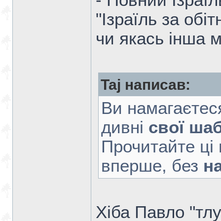
- Повний Ізраїл
"Ізраїль за обіт
чи якась інша м
Taj написав:
Ви намагаєтес
дивні
свої ша
Прочитайте ці 
вперше, без
н
Хіба Павло "тл