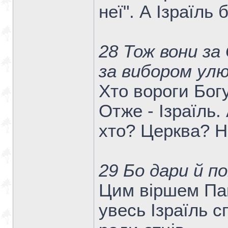
неї". А Ізраїль б
28 Тож вони за 
за вибором улю
Хто вороги Бог
Отже - Ізраїль.
хто? Церква? Ні
29 Бо дари й по
Цим віршем Пав
увесь Ізраїль с