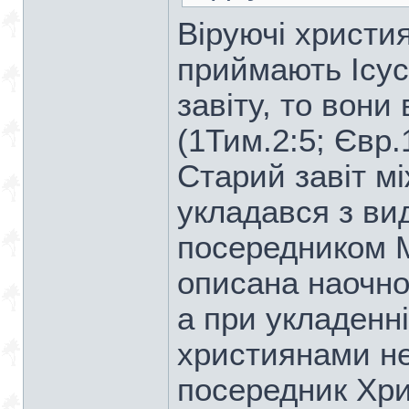
Віруючі христи
приймають Ісус
завіту, то вони
(1Тим.2:5; Євр.
Старий завіт мі
укладався з в
посередником М
описана наочно 
а при укладенні
християнами н
посередник Хрис