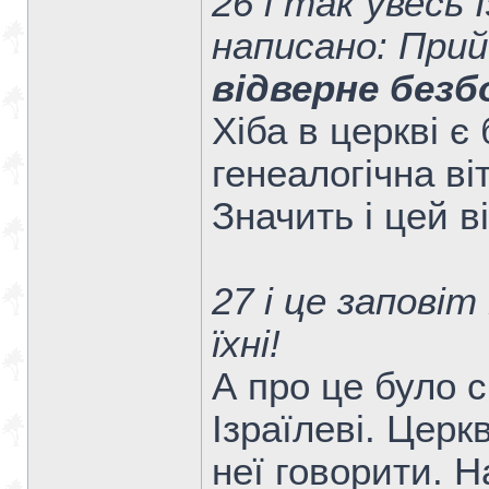
26 і так увесь 
написано: Прий
відверне безб
Хіба в церкві є
генеалогічна віт
Значить і цей в
27 і це заповіт 
їхні!
А про це було 
Ізраїлеві. Церк
неї говорити. Н