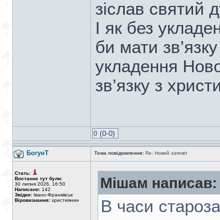
зіслав святий ду
І як без укладе
би мати зв’язку 
укладення Новог
зв’язку з христ
0
(0-0)
БогунТ
Тема повідомлення:
Re: Новий заповіт
Стать:
Мішам написав:
Востаннє тут були:
30 липня 2026, 16:50
Написано:
142
Звідки:
Івано-Франківськ
В часи староза
Віровизнання:
християнин