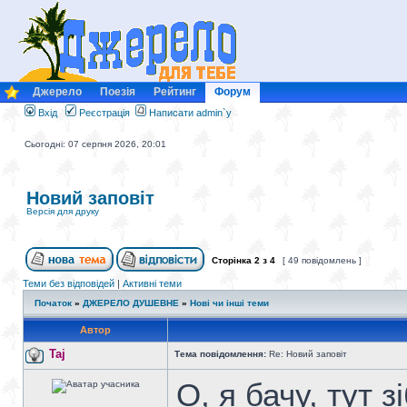
Джерело
Поезія
Рейтинг
Форум
Вхід
Реєстрація
Написати admin`у
Сьогодні: 07 серпня 2026, 20:01
Новий заповіт
Версія для друку
Сторінка
2
з
4
[ 49 повідомлень ]
Теми без відповідей
|
Активні теми
Початок
»
ДЖЕРЕЛО ДУШЕВНЕ
»
Нові чи інші теми
Автор
Taj
Тема повідомлення:
Re: Новий заповіт
О, я бачу, тут 