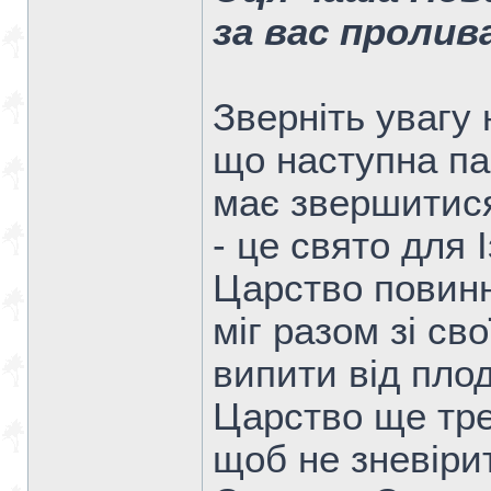
за вас проли
Зверніть увагу 
що наступна па
має звершитися
- це свято для 
Царство повинн
міг разом зі св
випити від плод
Царство ще тре
щоб не зневіри