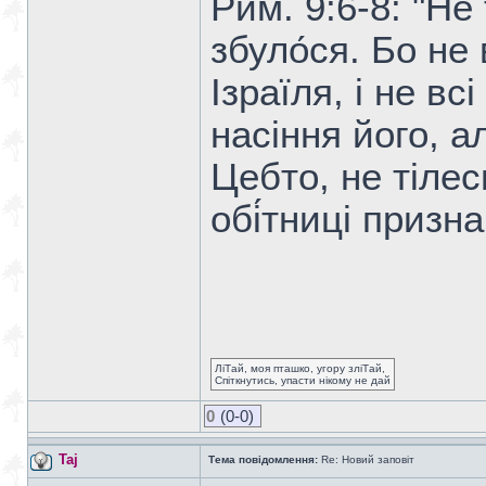
Рим. 9:6-8: "Н
збуло́ся. Бо не в
Ізраїля, і не вс
насіння його, ал
Цебто, не тілес
обі́тниці призна
ЛіТай, моя пташко, угору зліТай,
Спіткнутись, упасти нікому не дай
0
(0-0)
Taj
Тема повідомлення:
Re: Новий заповіт