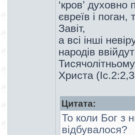
‘кров’ духовно 
євреїв і поган,
Завіт,
а всі інші неві
народів ввійдут
Тисячолітньому
Христа (Іс.2:2,3
Цитата:
То коли Бог з 
відбувалося?