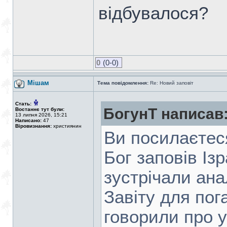
відбувалося?
0
(0-0)
Мішам
Тема повідомлення:
Re: Новий заповіт
Стать:
БогунТ написав
Востаннє тут були:
13 липня 2026, 15:21
Написано:
47
Віровизнання:
християнин
Ви посилаєтеся
Бог заповів Із
зустрічали ана
Завіту для по
говорили про у