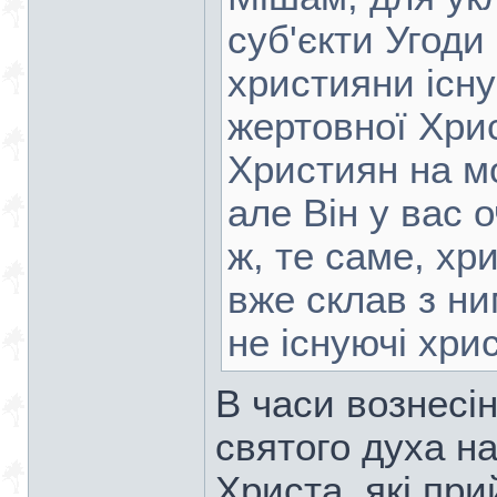
суб'єкти Угоди 
християни існ
жертовної Хрис
Християн на м
але Він у вас 
ж, те саме, хр
вже склав з ни
не існуючі хри
В часи вознесін
святого духа н
Христа, які при