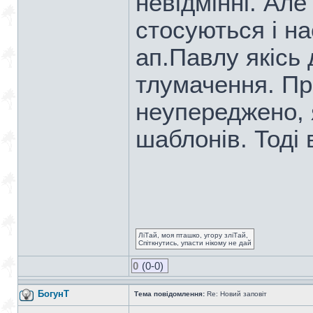
невідмінні. Але 
стосуються і н
ап.Павлу якісь
тлумачення. Пр
неупереджено, 
шаблонів. Тоді 
ЛіТай, моя пташко, угору зліТай,
Спіткнутись, упасти нікому не дай
0
(0-0)
БогунТ
Тема повідомлення:
Re: Новий заповіт