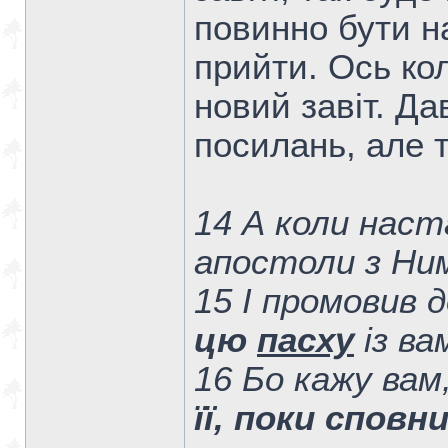
повинно бути н
прийти. Ось кол
новий завіт. Д
посилань, але 
14 А коли наста
апостоли з Ни
15 І промовив 
цю
пасху
із ва
16 Бо кажу вам
її, поки спов