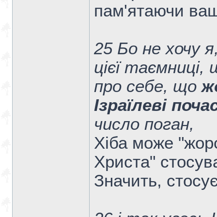
пам'ятаючи ваш
25 Бо не хочу 
цієї таємниці, 
про себе, що
ж
Ізраїлеві поч
число поган,
Хіба може "жорс
Христа" стосув
Значить, стосує