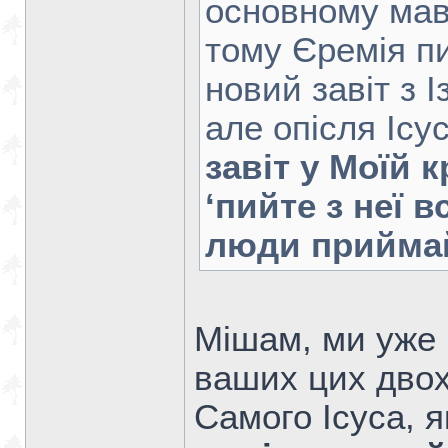
основному мав
тому Єремія п
новий завіт з І
але опісля Ісу
завіт у Моїй к
‘пийте з неї вс
люди приймай
Мішам, ми уже 
ваших цих двох
Самого Ісуса, 