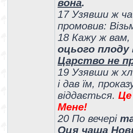
вона
.
17 Узявши ж ча
промовив: Візьм
18 Кажу ж вам
оцього плоду
Царство не п
19 Узявши ж хл
і дав їм, прока
віддається.
Це
Мене!
20 По вечері
та
Оця чаша Нови