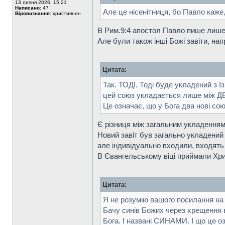
13 липня 2026, 15:21
Написано:
47
Але це нісенітниця, бо Павло каже
Віровизнання:
християнин
В Рим.9:4 апостол Павло пише лише п
Але були також інші Божі завіти, нап
Цитата:
Так. ТОДІ. Тоді буде укладений з Із
цей союз укладається лише між ДВО
Це означає, що у Бога два нові сою
Є різниця між загальним укладенням 
Новий завіт був загально укладений 
але індивідуально входили, входять 
В Євангельському віці приймали Христ
Цитата:
Я не розумію вашого посилання на (
Бачу синів Божих через хрещення 
Бога. І названі СИНАМИ. І що це 