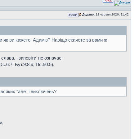
Додано:
12 червня 2026, 11:42
49981
чи як ви кажете, Адамів? Навіщо скачете за вами ж
слава, і заповіти’ не означає,
6:7; Бут.9:8,9; Пс.50:5).
 всяких "але" і виключень?
и,