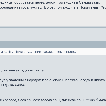
дника і обрізувався перед Богом, той входив в Старий завіт,
осередника і посвячується Богові, той входить в Новий завіт (Фил
м завіту і індивідуальним входженням в нього.
відуальне укладання завіту.
ув укладений з народом ізраїльским і належав народу в цілому, 
 т.д.-
аж навіки
м Господа, Бога вашого: го́лови ваші, племе́на ваші, старші́ ваш