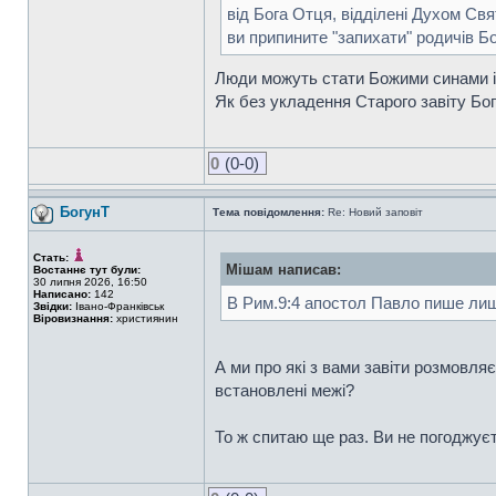
від Бога Отця, відділені Духом Свя
ви припините "запихати" родичів Бо
Люди можуть стати Божими синами і 
Як без укладення Старого завіту Бог 
0
(0-0)
БогунТ
Тема повідомлення:
Re: Новий заповіт
Стать:
Мішам написав:
Востаннє тут були:
30 липня 2026, 16:50
Написано:
142
В Рим.9:4 апостол Павло пише лише 
Звідки:
Івано-Франківськ
Віровизнання:
християнин
А ми про які з вами завіти розмовля
встановлені межі?
То ж спитаю ще раз. Ви не погоджуєт