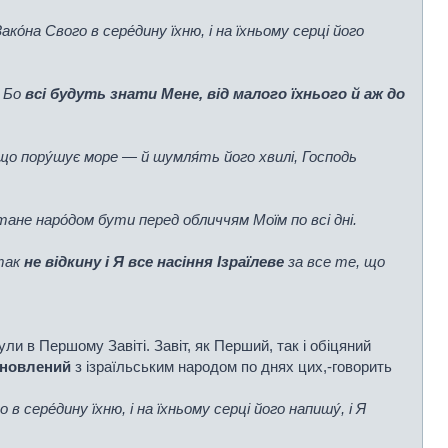
ко́на Свого в сере́дину їхню, і на їхньому серці його
“ Бо
всі будуть знати Мене, від малого їхнього й аж до
, що пору́шує море — й шумля́ть його хвилі, Господь
тане наро́дом бути перед обличчям Моїм по всі дні.
 так
не відкину і Я все насіння Ізраїлеве
за все те, що
ули в Першому Завіті. Завіт, як Перший, так і обіцяний
ановлений
з ізраїльським народом по днях цих,-говорить
в сере́дину їхню, і на їхньому серці його напишу́, і Я