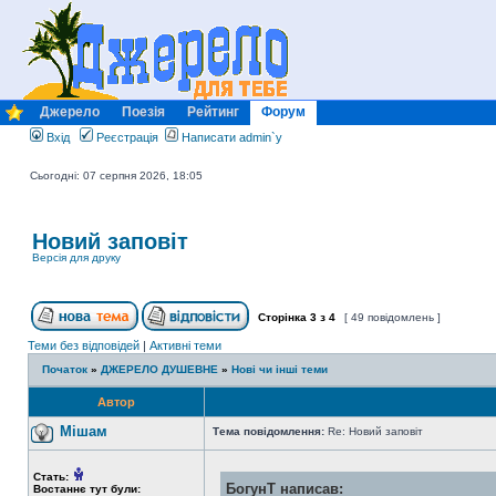
Джерело
Поезія
Рейтинг
Форум
Вхід
Реєстрація
Написати admin`у
Сьогодні: 07 серпня 2026, 18:05
Новий заповіт
Версія для друку
Сторінка
3
з
4
[ 49 повідомлень ]
Теми без відповідей
|
Активні теми
Початок
»
ДЖЕРЕЛО ДУШЕВНЕ
»
Нові чи інші теми
Автор
Мішам
Тема повідомлення:
Re: Новий заповіт
Стать:
БогунТ написав:
Востаннє тут були: