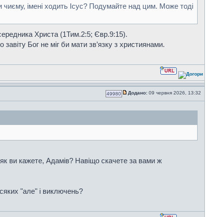
 чи чиєму, імені ходить Ісус? Подумайте над цим. Може тоді
редника Христа (1Тим.2:5; Євр.9:15).
о завіту Бог не міг би мати зв’язку з християнами.
Додано:
09 червня 2026, 13:32
49980
 як ви кажете, Адамів? Навіщо скачете за вами ж
сяких "але" і виключень?