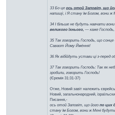
33 Бо це
ось отой Заповіт, що йог
напишу́, і Я стану їм Богом, вони ж
34 І більше не будуть навчати вони 
великого їхнього,
— каже Господь
35 Так говорить Господь, що сонце д
Саваот Йому Йме́ння!
36 Як віді́йдуть устави ці з-перед 
37 Так говорить Господь: Так як небо 
зробили, говорить Господь!
(Єремія 31:31-37)
Отже, Новий завіт належить єврейсько
Новий, загальнонародний, ізраїльский
Писання,-
ось отой Заповіт, що його
по цих д
стану їм Богом, вони ж Мені будуть