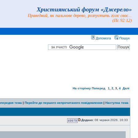
Християнський форум «Джерело»
Праведний, як пальмове дерево, розпустить гіллє своє...
(Пс.92:12)
Допомога
Пошук
На сторінку
Поперед.
1
,
2
,
3
,
4
Далі
опередня тема
|
Перейти до першого непрочитаного повідомлення
|
Наступна тема
Додано:
08 червня 2026, 16:33
49979