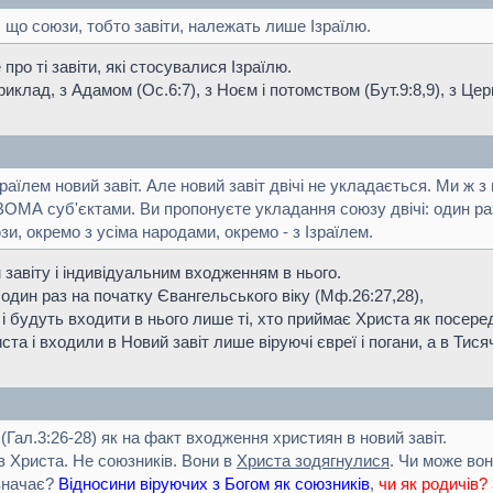
, що союзи, тобто завіти, належать лише Ізраїлю.
ро ті завіти, які стосувалися Ізраїлю.
риклад, з Адамом (Ос.6:7), з Ноєм і потомством (Бут.9:8,9), з Цер
раїлем новий завіт. Але новий завіт двічі не укладається. Ми ж з
МА суб'єктами. Ви пропонуєте укладання союзу двічі: один раз Б
зи, окремо з усіма народами, окремо - з Ізраїлем.
завіту і індивідуальним входженням в нього.
один раз на початку Євангельського віку (Мф.26:27,28),
і будуть входити в нього лише ті, хто приймає Христа як посеред
а і входили в Новий завіт лише віруючі євреї і погани, а в Тисяч
Гал.3:26-28) як на факт входження християн в новий завіт.
в Христа. Не союзників. Вони в
Христа зодягнулися
. Чи може во
означає?
Відносини віруючих з Богом як союзників
,
чи як родичів?