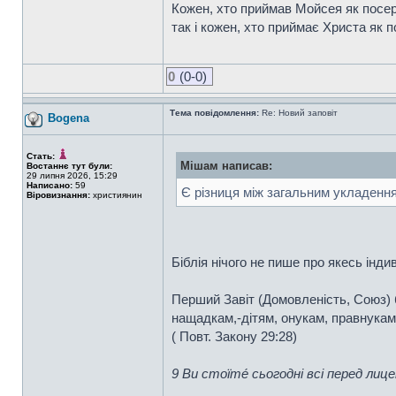
Кожен, хто приймав Мойсея як посере
так і кожен, хто приймає Христа як п
0
(0-0)
Тема повідомлення:
Re: Новий заповіт
Bogena
Стать:
Мішам написав:
Востаннє тут були:
29 липня 2026, 15:29
Написано:
59
Є різниця між загальним укладення
Віровизнання:
християнин
Біблія нічого не пише про якесь інди
Перший Завіт (Домовленість, Союз) б
нащадкам,-дітям, онукам, правнукам і
( Повт. Закону 29:28)
9 Ви стоїте́ сьогодні всі перед лице