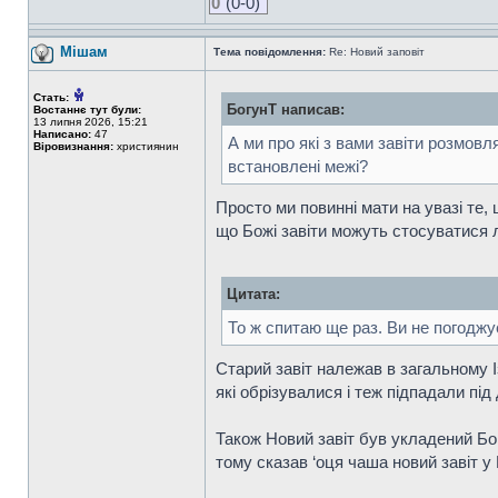
0
(0-0)
Мішам
Тема повідомлення:
Re: Новий заповіт
Стать:
БогунТ написав:
Востаннє тут були:
13 липня 2026, 15:21
Написано:
47
А ми про які з вами завіти розмовл
Віровизнання:
християнин
встановлені межі?
Просто ми повинні мати на увазі те, щ
що Божі завіти можуть стосуватися л
Цитата:
То ж спитаю ще раз. Ви не погоджу
Старий завіт належав в загальному І
які обрізувалися і теж підпадали під 
Також Новий завіт був укладений Бого
тому сказав ‘оця чаша новий завіт у Мо