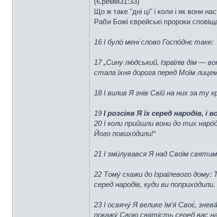
(Єремія31:33)
Що ж таке "дні ці" і коли і як вони на
Раби Божі єврейські пророки сповіща
16 І було́ мені слово Госпо́днє таке:
17 „Сину лю́дський, Ізраїлів дім — 
стала їхня дорога перед Моїм лицем
18 І вилив Я гнів Свій на них за ту 
19
І розсіяв Я їх серед народів, і 
20 І коли прийшли вони до тих наро́
Його повихо́дили!“
21 І зми́лувався Я над Своїм святим І
22 Тому́ скажи до Ізраїлевого дому: 
серед народів, куди ви поприхо́дили.
23 І освячу́ Я велике Ім'я́ Своє́, з
покажу́ Свою святість серед вас на ї