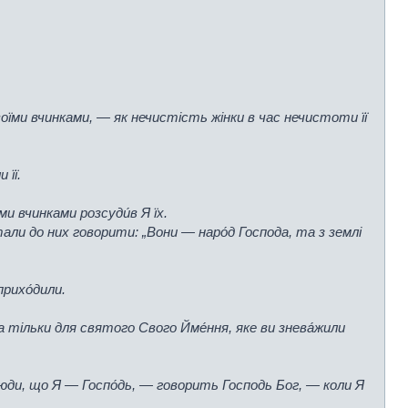
своїми вчинками, — як нечистість жінки в час нечистоти її
 її.
ми вчинками розсуди́в Я їх.
тали до них говорити: „Вони — наро́д Господа, та з землі
прихо́дили.
, а тільки для святого Свого Йме́ння, яке ви знева́жили
ті люди, що Я — Госпо́дь, — говорить Господь Бог, — коли Я