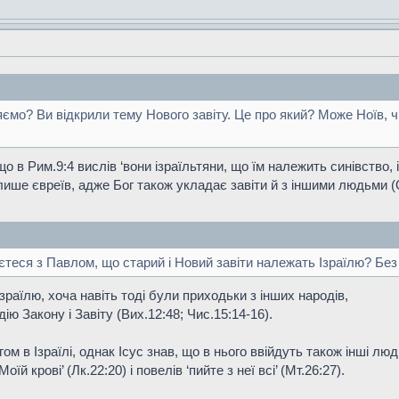
яємо? Ви відкрили тему Нового завіту. Це про який? Може Ноїв, 
о в Рим.9:4 вислів ‘вони ізраїльтяни, що їм належить синівство, і 
ише євреїв, адже Бог також укладає завіти й з іншими людьми (Ос.
єтеся з Павлом, що старий і Новий завіти належать Ізраїлю? Без
зраїлю, хоча навіть тоді були приходьки з інших народів,
дію Закону і Завіту (Вих.12:48; Чис.15:14-16).
м в Ізраїлі, однак Ісус знав, що в нього ввійдуть також інші люд
їй крові’ (Лк.22:20) і повелів ‘пийте з неї всі’ (Мт.26:27).