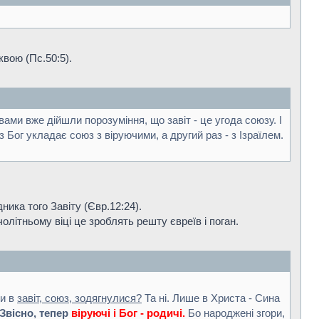
квою (Пс.50:5).
 вами вже дійшли порозуміння, що завіт - це угода союзу. І
ог укладає союз з віруючими, а другий раз - з Ізраїлем.
ника того Завіту (Євр.12:24).
олітньому віці це зроблять решту євреїв і поган.
ни в
завіт, союз, зодягнулися?
Та ні. Лише в Христа - Сина
Звісно, тепер
віруючі і Бог - родичі.
Бо народжені згори,