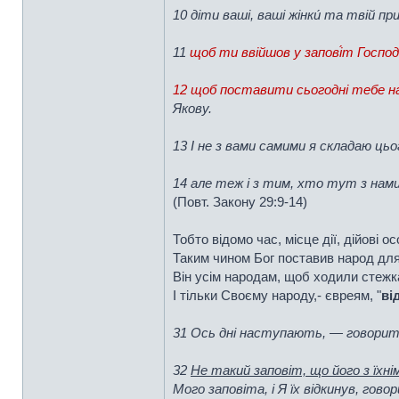
10 діти ваші, ваші жінки́ та твій при
11
щоб ти ввійшов у запові́т Господ
12 щоб поставити сьогодні тебе на
Якову.
13 І не з вами самими я складаю ць
14 але теж і з тим, хто тут з нами
(Повт. Закону 29:9-14)
Тобто відомо час, місце дії, дійові о
Таким чином Бог поставив народ для 
Він усім народам, щоб ходили стежка́
І тільки Своєму народу,- євреям, "
ві
31 Ось дні наступають, — говорить Г
32
Не такий заповіт, що його з їхні
Мого заповіта, і Я їх відкинув, гово