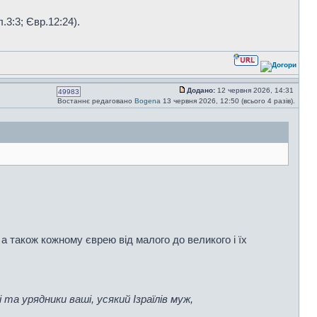
.3:3; Євр.12:24).
Додано:
12 червня 2026, 14:31
49983
Востаннє редаговано
Bogena
13 червня 2026, 12:50 (всього 4 разів).
а також кожному єврею від малого до великого і їх
і та урядники ваші, усякий Ізраїлів муж,