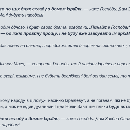
о по цих днях складу́ з домом Ізраїля,
— каже Госпо́дь: Дам За
 Мені будуть наро́дом!
один о́дного, і брат свого брата, гово́рячи: „Пізнайте Господа!
, —
бо їхню прови́ну прощу́, і не бу́ду вже згадувати їм гріха́!
ає вдень на світло, і порядок місяцеві й зо́рям на світло вночі
обличчя Мого, — говорить Господь, то й насіння Ізраїлеве перес
вгорі́ незміри́ме, і не будуть дослі́джені долі осно́ви землі́, то
му народу в цілому,- "насінню Ізраілеву", а не поганам, які не б
, а ніяк не індивідуальний.І цей Новій Завіт ще тільки
буде вст
нях складу́ з домом Ізраїля,
— каже Госпо́дь: Дам Зако́на Свого 
 наро́дом
!