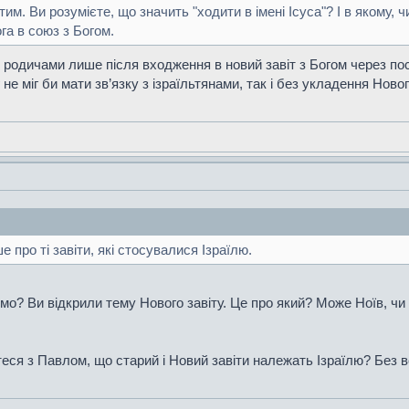
тим. Ви розумієте, що значить "ходити в імені Ісуса"? І в якому,
га в союз з Богом.
родичами лише після входження в новий завіт з Богом через посе
не міг би мати зв’язку з ізраїльтянами, так і без укладення Новог
про ті завіти, які стосувалися Ізраїлю.
ємо? Ви відкрили тему Нового завіту. Це про який? Може Ноїв, чи
еся з Павлом, що старий і Новий завіти належать Ізраїлю? Без в