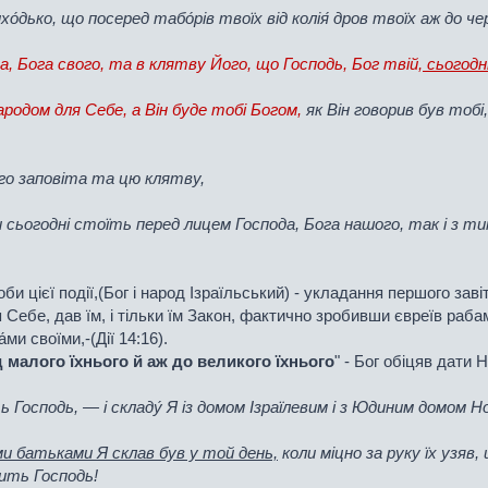
хо́дько, що посеред табо́рів твоїх від колія́ дров твоїх аж до че
а, Бога свого, та в клятву Його, що Господь, Бог твій,
сьогодн
родом для Себе, а Він буде тобі Богом,
як Він говорив був тобі,
ого заповіта та цю клятву,
 сьогодні стоїть перед лицем Господа, Бога нашого, так і з ти
соби цієї події,(Бог і народ Ізраїльський) - укладання першого заві
Себе, дав їм, і тільки їм Закон, фактично зробивши євреїв рабам
ми своїми,-(Дії 14:16).
д малого їхнього й аж до великого їхнього
" - Бог обіцяв дати Н
осподь, — і складу́ Я із домом Ізраїлевим і з Юдиним домом Нов
ми батьками Я склав був у той день,
коли міцно за руку їх узяв,
рить Господь!