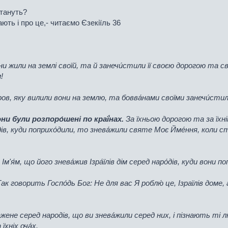
стануть?
ють і про це,- читаємо Єзекіїль 36
вони жили на землі своїй, та й занечи́стили її своєю дорогою та 
!
кров, яку вилили вони на землю, та бовва́нами своїми занечи́стили
вони були розпоро́шені по краї́нах.
За їхньою дорогою та за їхні
дів, куди поприхо́дили, то знева́жили святе Моє Йме́ння, коли с
м'я́м, що його знева́жив Ізра́їлів дім серед наро́дів, куди вони по
Так говорить Госпо́дь Бог: Не для вас Я роблю́ це, Ізраїлів доме
нева́жене серед народів, що ви знева́жили серед них, і пізнають 
хніх оча́х.