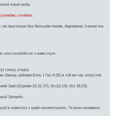
рпача́ твоєї води,
і
складає з тобою,
 і як присягнув був батька́м твоїм, Авраамові, Ісакові та
м, хто сьогодні не з нами тут.
ту( союзу, угоди).
и Закону, рабами Бога. ( Гал 4:25) в той же час попустив
овій Завіт.(Єремія 31:31-37); (Ієз11:19); (Ієз 36:23)
и́й Запові́т.
 щоб їх ви́вести з кра́ю єгипетського. Та вони поламали