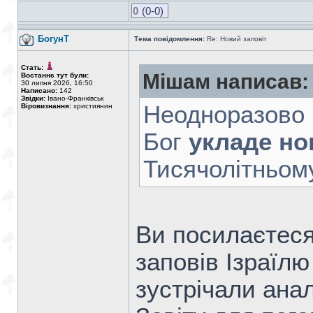
0
(0-0)
БогунТ
Тема повідомлення:
Re: Новий заповіт
Стать:
Мішам написав:
Востаннє тут були:
30 липня 2026, 16:50
Написано:
142
Звідки:
Івано-Франківськ
Неодноразово п
Віровизнання:
християнин
Бог
укладе нов
Тисячолітньому 
Ви посилаєтеся 
заповів Ізраїлю
зустрічали ана