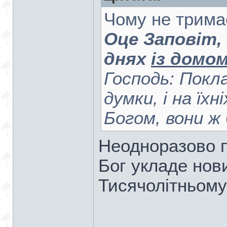
Чому не трима
Оце Заповіт,
днях
із домом
Господь: Покла
думки, і на їхн
Богом, вони ж
Неодноразово п
Бог укладе нови
Тисячолітньому 