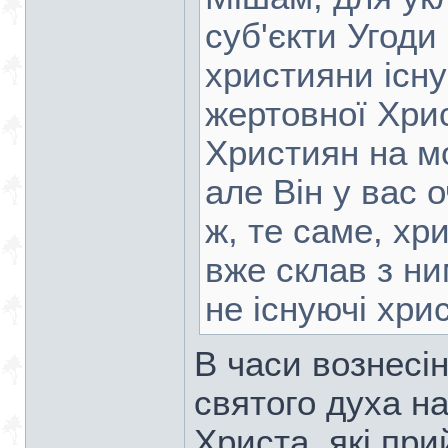
суб'єкти Угоди 
християни існ
жертовної Хрис
Християн на м
але Він у вас 
ж, те саме, хр
вже склав з ни
не існуючі хри
В часи вознесін
святого духа н
Христа, які при