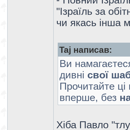
- Повний Ізраїл
"Ізраїль за обіт
чи якась інша м
Taj написав:
Ви намагаєтес
дивні
свої ша
Прочитайте ці 
вперше, без
н
Хіба Павло "тл