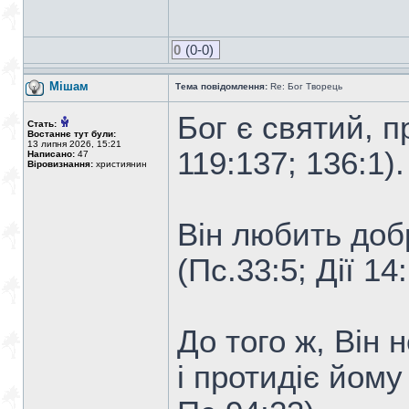
0
(0-0)
Мішам
Тема повідомлення:
Re: Бог Творець
Бог є святий, п
Стать:
Востаннє тут були:
13 липня 2026, 15:21
119:137; 136:1).
Написано:
47
Віровизнання:
християнин
Він любить доб
(Пс.33:5; Дії 14
До того ж, Він 
і протидіє йому