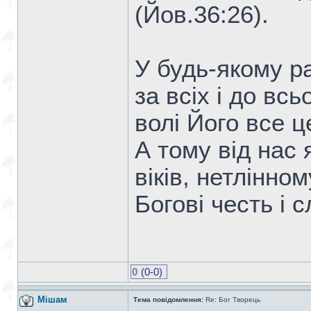
(Йов.36:26).
У будь-якому ра
за всіх і до всь
волі Його все це
А тому від нас 
віків, нетлінно
Богові честь і с
0
(0-0)
Мішам
Тема повідомлення:
Re: Бог Творець