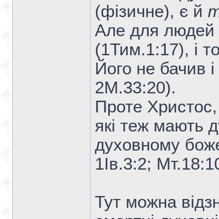
(фізичне), є й
т
Але для людей 
(1Тим.1:17), і 
Його не бачив і
2М.33:20).
Проте Христос,
які теж мають д
духовному божес
1Ів.3:2; Мт.18:1
Тут можна відзн