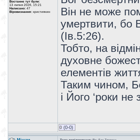
Востаннє тут були:
13 липня 2026, 15:21
Він не може по
Написано:
47
Віровизнання:
християнин
умертвити, бо В
(Ів.5:26).
Тобто, на відмі
духовне божест
елементів житт
Таким чином, Бо
і Його ‘роки не 
0
(0-0)
Мішам
Тема повідомлення:
Re: Бог Творець