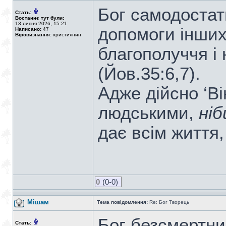
Бог самодостатн
Стать:
Востаннє тут були:
13 липня 2026, 15:21
допомоги інших
Написано:
47
Віровизнання:
християнин
благополуччя і
(Йов.35:6,7).
Адже дійсно ‘В
людськими,
ніб
дає всім життя, 
0
(0-0)
Мішам
Тема повідомлення:
Re: Бог Творець
Бог безсмертний
Стать: