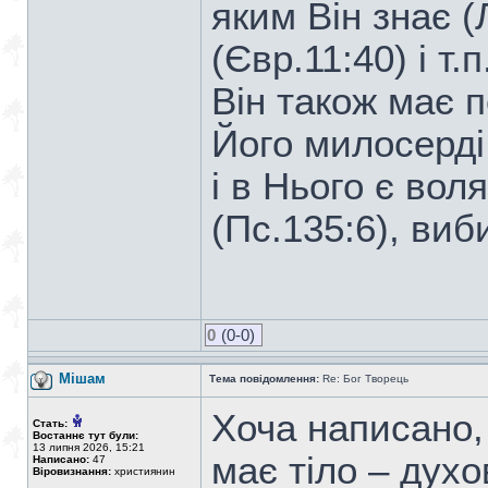
яким Він знає (
(Євр.11:40) і т.п
Він також має п
Його милосерді, 
і в Нього є воля
(Пс.135:6), виби
0
(0-0)
Мішам
Тема повідомлення:
Re: Бог Творець
Хоча написано, щ
Стать:
Востаннє тут були:
13 липня 2026, 15:21
має тіло – духо
Написано:
47
Віровизнання:
християнин