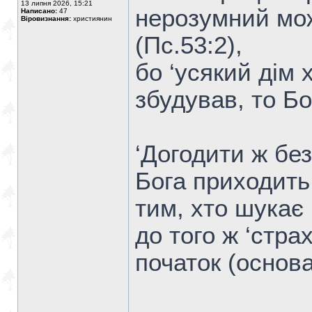
13 липня 2026, 15:21
нерозумний мож
Написано:
47
Віровизнання:
християнин
(Пс.53:2),
бо ‘усякий дім 
збудував, то Бог
‘Догодити ж без
Бога приходить,
тим, хто шукає 
до того ж ‘стра
початок (основа