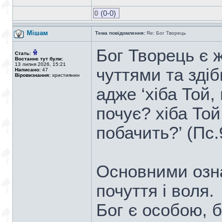
0
(0-0)
Мішам
Тема повідомлення:
Re: Бог Творець
Бог Творець є 
Стать:
Востаннє тут були:
13 липня 2026, 15:21
чуттями та зді
Написано:
47
Віровизнання:
християнин
адже ‘хіба Той,
почує? хіба Той
побачить?’ (Пс.
Основними озна
почуття і воля.
Бог є особою, б