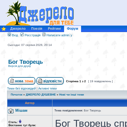
Джерело
Поезія
Рейтинг
Форум
Вхід
Реєстрація
Написати admin`у
Сьогодні: 07 серпня 2026, 20:14
Бог Творець
Версія для друку
Сторінка
1
з
2
[ 19 повідомлень ]
Теми без відповідей
|
Активні теми
Початок
»
ДЖЕРЕЛО ДУШЕВНЕ
»
Нові чи інші теми
Автор
Мішам
Тема повідомлення:
Бог Творець
Бог Творець спр
Стать:
Востаннє тут були: