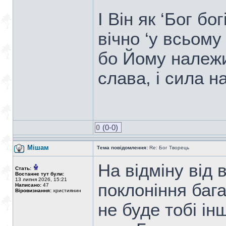
І Він як ‘Бог бо
вічно ‘у всьому 
бо Йому належит
слава, і сила на
0
(0-0)
Мішам
Тема повідомлення:
Re: Бог Творець
На відміну від 
Стать:
Востаннє тут були:
13 липня 2026, 15:21
поклоніння бага
Написано:
47
Віровизнання:
християнин
не буде тобі інш