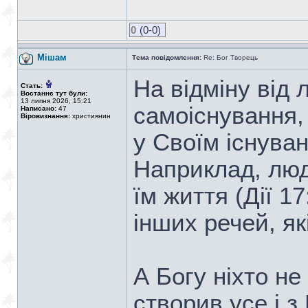
0
(0-0)
Мішам
Тема повідомлення:
Re: Бог Творець
На відміну від 
Стать:
Востаннє тут були:
13 липня 2026, 15:21
самоіснування, 
Написано:
47
Віровизнання:
християнин
у Своїм існуван
Наприклад, люд
їм життя (Дії 17
інших речей, як
А Богу ніхто не
створив усе і з 