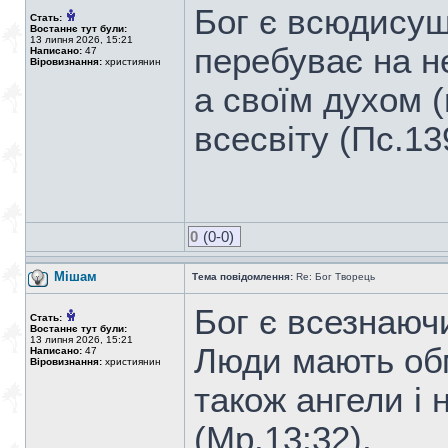
Бог є всюдисущ
Стать:
Востаннє тут були:
13 липня 2026, 15:21
перебуває на не
Написано:
47
Віровизнання:
християнин
а своїм духом 
всесвіту (Пс.13
0
(0-0)
Мішам
Тема повідомлення:
Re: Бог Творець
Бог є всезнаючи
Стать:
Востаннє тут були:
13 липня 2026, 15:21
Люди мають обм
Написано:
47
Віровизнання:
християнин
також ангели і 
(Мр.13:32).