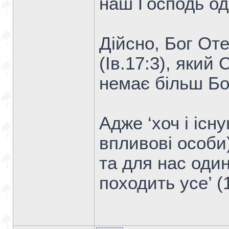
наш Господь оди
Дійсно, Бог От
(Ів.17:3), який 
немає більш Бога
Адже ‘хоч і існу
впливові особи)
та для нас оди
походить усе’ (1