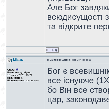
Але Бог завдяк
всюдисущості зн
та відкрите пер
0
(0-0)
Мішам
Тема повідомлення:
Re: Бог Творець
Бог є всевишні
Стать:
Востаннє тут були:
13 липня 2026, 15:21
все існуюче (1Х
Написано:
47
Віровизнання:
християнин
бо Він все ство
цар, законодаве