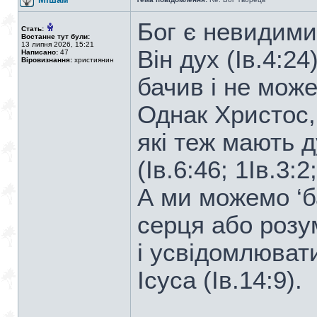
Бог є невидими
Стать:
Востаннє тут були:
13 липня 2026, 15:21
Він дух (Ів.4:24
Написано:
47
Віровизнання:
християнин
бачив і не може
Однак Христос,
які теж мають д
(Ів.6:46; 1Ів.3:2
А ми можемо ‘б
серця або розум
і усвідомлювати
Ісуса (Ів.14:9).