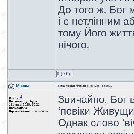
До того ж, Бог м
і є нетлінним а
тому Його життя
нічого.
0
(0-0)
Мішам
Тема повідомлення:
Re: Бог Творець
Звичайно, Бог 
Стать:
Востаннє тут були:
13 липня 2026, 15:21
‘повіки Живущий
Написано:
47
Віровизнання:
християнин
Однак слово ‘віч