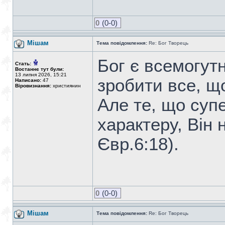
0
(0-0)
Мішам
Тема повідомлення:
Re: Бог Творець
Бог є всемогутн
Стать:
Востаннє тут були:
13 липня 2026, 15:21
зробити все, що
Написано:
47
Віровизнання:
християнин
Але те, що суп
характеру, Він 
Євр.6:18).
0
(0-0)
Мішам
Тема повідомлення:
Re: Бог Творець