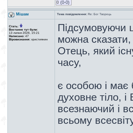
0
(0-0)
Мішам
Тема повідомлення:
Re: Бог Творець
Підсумовуючи ц
Стать:
Востаннє тут були:
13 липня 2026, 15:21
можна сказати,
Написано:
47
Віровизнання:
християнин
Отець, який існ
часу,
є особою і має
духовне тіло, і
всезнаючий і вс
всьому всесвіту