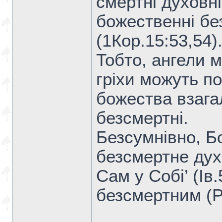
смертні духовні 
божественні без
(1Кор.15:53,54)
Тобто, ангели м
гріхи можуть по
божества взага
безсмертні.
Безсумнівно, Б
безсмертне духо
Сам у Собі’ (Ів.
безсмертним (Р