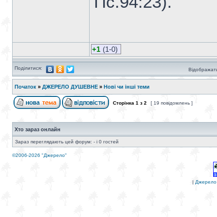
Пс.94:23).
+1
(1-0)
Поділитися:
Відображати
Початок
»
ДЖЕРЕЛО ДУШЕВНЕ
»
Нові чи інші теми
Сторінка
1
з
2
[ 19 повідомлень ]
Хто зараз онлайн
Зараз переглядають цей форум: - і 0 гостей
©2006-2026 "Джерело"
|
Джерело