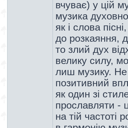
вчуває) у цій м
музика духовно
як і слова пісн
до розкаяння, 
то злий дух ві
велику силу, м
лиш музику. Не
позитивний впл
як один зі стил
прославляти - 
на тій частоті 
в гармонію музи