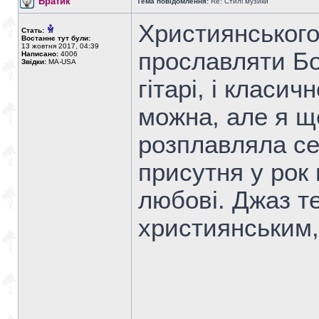
Братик
Тема повідомлення:
Re: Стилі музики
Християнського
Стать:
Востаннє тут були:
13 жовтня 2017, 04:39
прославляти Бог
Написано:
4006
Звідки:
MA-USA
гітарі, і класи
можна, але я ще
розплавляла се
присутня у рок 
любові. Джаз т
християнським,