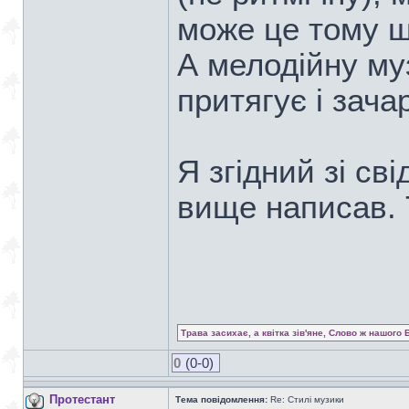
може це тому що
А мелодійну му
притягує і зача
Я згідний зі с
вище написав. Т
Трава засихає, а квітка зів'яне, Слово ж нашого 
0
(0-0)
Протестант
Тема повідомлення:
Re: Стилі музики