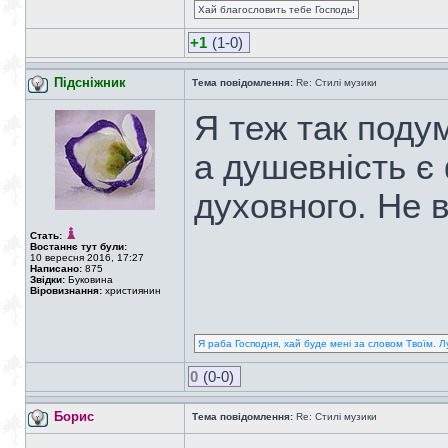
Хай благословить тебе Господь!
+1
(1-0)
Підсніжник
Тема повідомлення:
Re: Стилі музики
Я теж так поду
а душевність є
духовного. Не в
Стать:
Востаннє тут були:
10 вересня 2016, 17:27
Написано:
875
Звідки:
Буковина
Віровизнання:
християнин
Я раба Господня, хай буде мені за словом Твоїм. Л
0
(0-0)
Борис
Тема повідомлення:
Re: Стилі музики