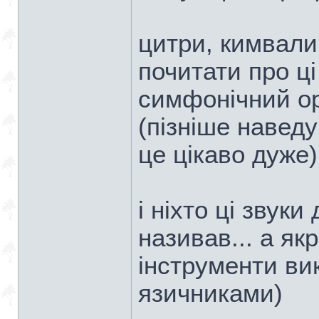
цитри, кимвали
почитати про ці
симфонічний орк
(пізніше наведу
це цікаво дуже)
і ніхто ці звук
називав... а якр
інструменти ви
язичниками)