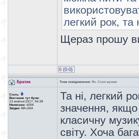
використовуват
легкий рок, та 
Щераз прошу в
0
(0-0)
Братик
Тема повідомлення:
Re: Стилі музики
Та ні, легкий р
Стать:
Востаннє тут були:
13 жовтня 2017, 04:39
значення, якщо 
Написано:
4006
Звідки:
MA-USA
класичну музик
світу. Хоча баг