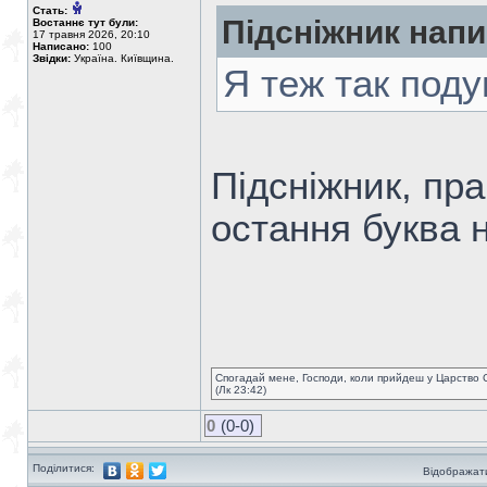
Стать:
Підсніжник напи
Востаннє тут були:
17 травня 2026, 20:10
Написано:
100
Звідки:
Україна. Київщина.
Я теж так под
Підсніжник, пр
остання буква 
Спогадай мене, Господи, коли прийдеш у Царство 
(Лк 23:42)
0
(0-0)
Поділитися:
Відображати