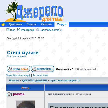
Джерело
Поезія
Рейтинг
Форум
Вхід
Реєстрація
Написати admin`у
Сьогодні: 09 серпня 2026, 08:22
Стилі музики
Версія для друку
Сторінка
5
з
7
[ 94 повідомлень ]
Теми без відповідей
|
Активні теми
Початок
»
ДЖЕРЕЛО ДУШЕВНЕ
»
Християнська творчість
Автор
prostak
Тема повідомлення:
Re: Стилі музики