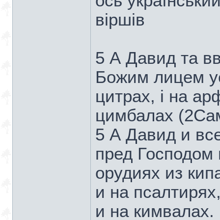
ось український
віршів
5 А Давид та вв
Божим лицем ус
цитрах, і на арф
цимбалах (2Сам
5 А Давид и вс
пред Господом 
орудиях из кип
и на псалтирях,
и на кимвалах. 