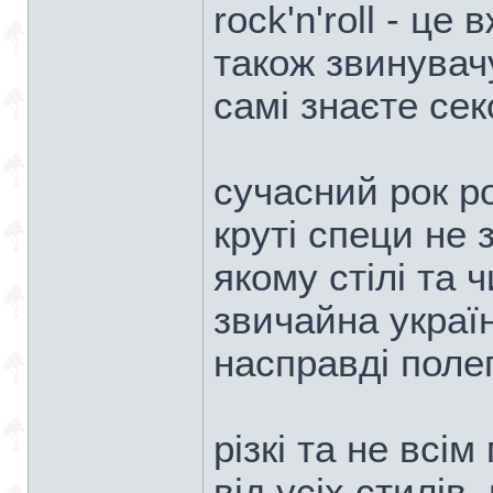
rock'n'roll - це
також звинувачу
самі знаєте сек
сучасний рок р
круті специ не 
якому стілі та ч
звичайна україн
насправді поле
різкі та не всі
від усіх стилів