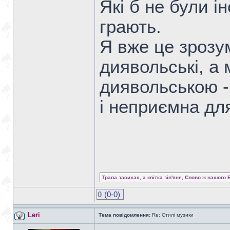
Які б не були і
грають.
Я вже це зрозу
диявольські, а
диявольською -
і неприємна дл
Трава засихає, а квітка зів'яне, Слово ж нашого 
0
(0-0)
Leri
Тема повідомлення:
Re: Стилі музики