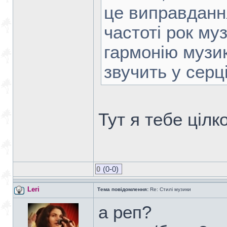
це виправдання
частоті рок му
гармонію музик
звучить у серці
Тут я тебе цілк
0
(0-0)
Leri
Тема повідомлення:
Re: Стилі музики
а реп?