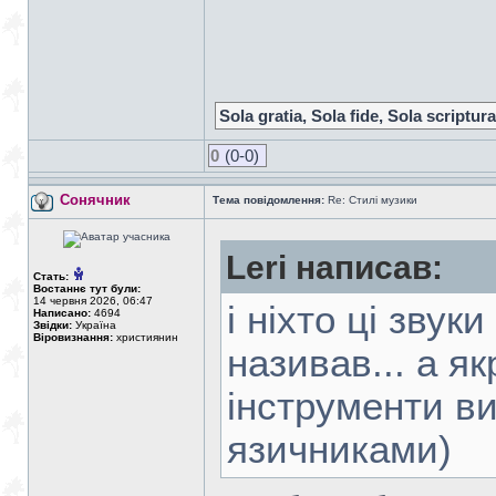
Sola gratia, Sola fide, Sola scriptura
0
(0-0)
Сонячник
Тема повідомлення:
Re: Стилі музики
Leri написав:
Стать:
Востаннє тут були:
14 червня 2026, 06:47
і ніхто ці зву
Написано:
4694
Звідки:
Україна
Віровизнання:
християнин
називав... а як
інструменти в
язичниками)