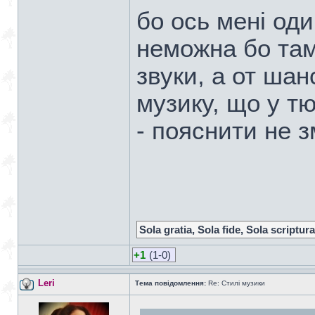
бо ось мені оди
неможна бо там
звуки, а от ша
музику, що у т
- пояснити не з
Sola gratia, Sola fide, Sola scriptura
+1
(1-0)
Leri
Тема повідомлення:
Re: Стилі музики