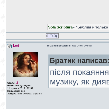
Sola Scriptura
– “Библия и только
0
(0-0)
Leri
Тема повідомлення:
Re: Стилі музики
Братик написав
після покаяння
музику, як дия
Стать:
Востаннє тут були:
11 травня 2012, 22:39
Написано:
143
Звідки:
Львів-Жовква, Україна