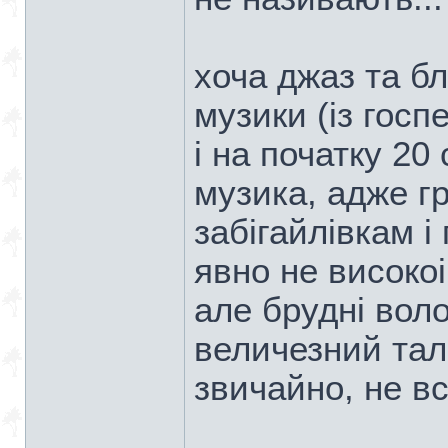
хоча джаз та б
музики (із госп
і на початку 20 
музика, адже г
забігайлівкам 
явно не високоі
але брудні вол
величезний тала
звичайно, не вс