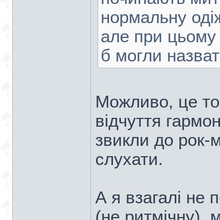
нормальну одіж
але при цьому 
б могли назва
Можливо, це то
відчуття гармон
звикли до рок-м
слухати.
А я взагалі не 
(не ритмічну), 