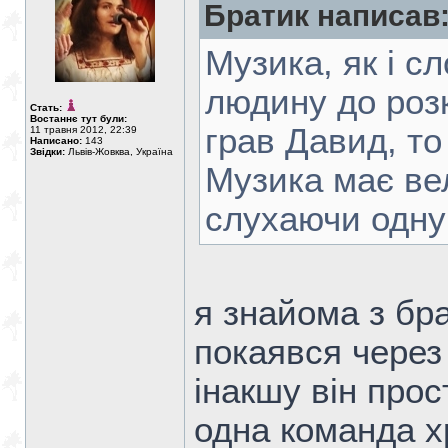
Братик написав
Музика, як і с
людину до роз
Стать:
Востаннє тут були:
грав Давид, то
11 травня 2012, 22:39
Написано:
143
Звідки:
Львів-Жовква, Україна
Музика має ве
слухаючи одну
я знайома з бр
покаявся через
інакшу він прос
одна команда х