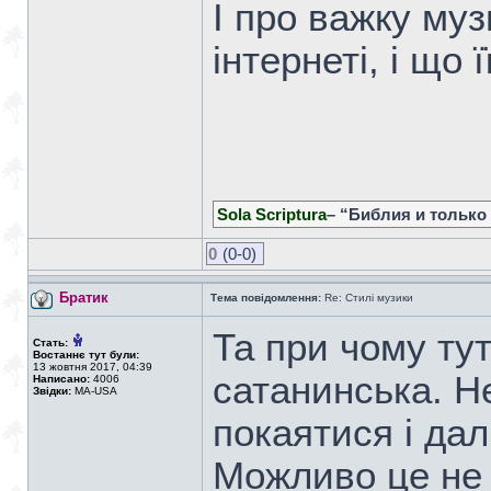
І про важку му
інтернеті, і що 
Sola Scriptura
– “Библия и только
0
(0-0)
Братик
Тема повідомлення:
Re: Стилі музики
Та при чому тут
Стать:
Востаннє тут були:
13 жовтня 2017, 04:39
сатанинська. Н
Написано:
4006
Звідки:
MA-USA
покаятися і да
Можливо це не 