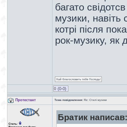
багато свідотсв
музики, навіть
котрі після по
рок-музику, як 
Хай благословить тебе Господь!
0
(0-0)
Протестант
Тема повідомлення:
Re: Стилі музики
Братик написав
Стать:
Востаннє тут були: