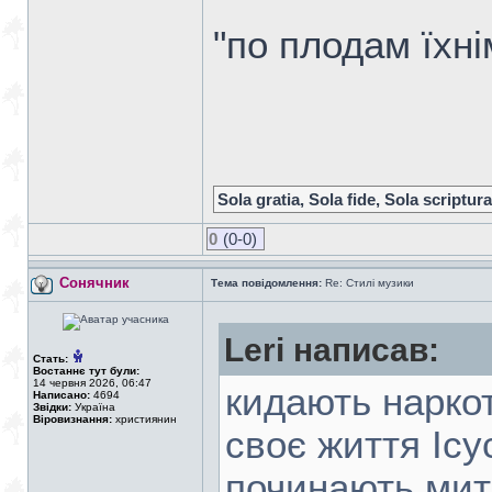
"по плодам їхнім
Sola gratia, Sola fide, Sola scriptura
0
(0-0)
Сонячник
Тема повідомлення:
Re: Стилі музики
Leri написав:
Стать:
Востаннє тут були:
14 червня 2026, 06:47
кидають наркот
Написано:
4694
Звідки:
Україна
Віровизнання:
християнин
своє життя Ісус
починають мити