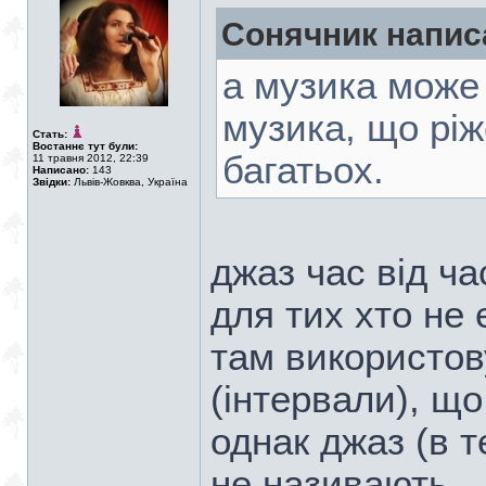
Сонячник напис
а музика може 
музика, що ріж
Стать:
Востаннє тут були:
багатьох.
11 травня 2012, 22:39
Написано:
143
Звідки:
Львів-Жовква, Україна
джаз час від ча
для тих хто не є
там використов
(інтервали), щ
однак джаз (в 
не називають...