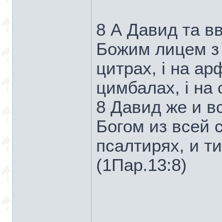
8 А Давид та вв
Божим лицем з у
цитрах, і на арф
цимбалах, і на 
8 Давид же и в
Богом из всей 
псалтирях, и т
(1Пар.13:8)