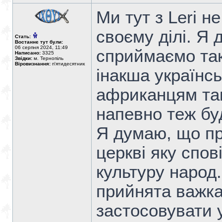
Ми тут з Leri н
своєму ділі. Я
Стать:
Востаннє тут були:
06 серпня 2024, 11:49
сприймаємо так
Написано:
3325
Звідки:
м. Тернопіль
Віровизнання:
п'ятидесятник
інакша українсь
африканцям так
напевно теж бу
Я думаю, що пр
церкві яку спов
культуру народ.
прийнята важка
застосовувати 