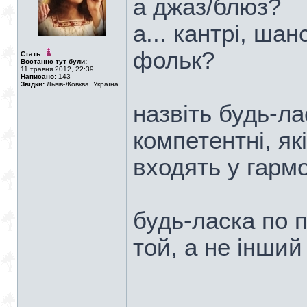
а джаз/блюз?
а... кантрі, шан
фольк?
Стать:
Востаннє тут були:
11 травня 2012, 22:39
Написано:
143
Звідки:
Львів-Жовква, Україна
назвіть будь-ла
компетентні, як
входять у гармо
будь-ласка по 
той, а не інший