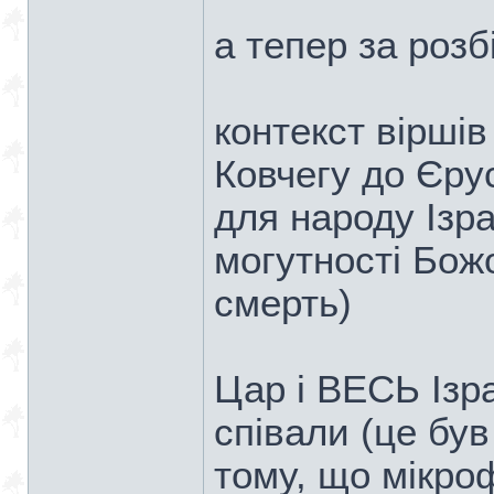
а тепер за розб
контекст віршів
Ковчегу до Єру
для народу Ізра
могутності Бож
смерть)
Цар і ВЕСЬ Ізра
співали (це був
тому, що мікроф