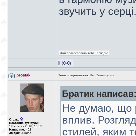
звучить у серці
Хай благословить тебе Господь!
0
(0-0)
prostak
Тема повідомлення:
Re: Стилі музики
Братик написав
Не думаю, що 
вплив. Розгляд
Стать:
Востаннє тут були:
14 жовтня 2010, 13:33
стилей, яким 
Написано:
462
Звідки:
Ukraine