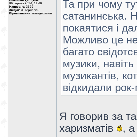
Та при чому ту
06 серпня 2024, 11:49
Написано:
3325
Звідки:
м. Тернопіль
сатанинська. 
Віровизнання:
п'ятидесятник
покаятися і да
Можливо це не
багато свідотс
музики, навіть
музикантів, ко
відкидали рок-
Я говорив за та
харизматів
, а