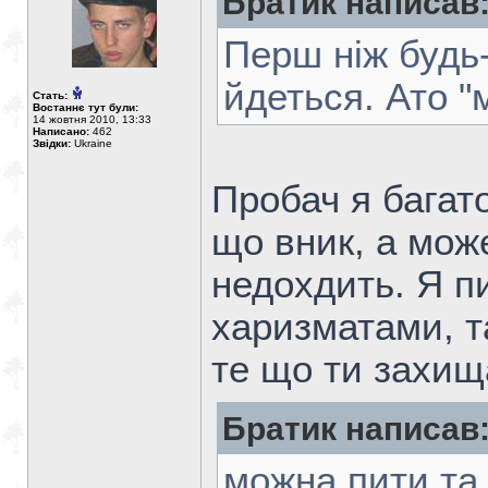
Братик написав
Перш ніж будь
йдеться. Ато "
Стать:
Востаннє тут були:
14 жовтня 2010, 13:33
Написано:
462
Звідки:
Ukraine
Пробач я багат
що вник, а мож
недохдить. Я п
харизматами, т
те що ти захищ
Братик написав
можна пити та