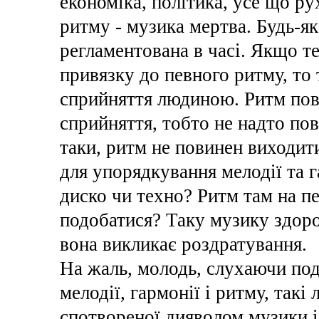
економіка, політика, усе що ру
ритму - музика мертва. Будь-як
регламентована в часі. Якщо т
привязку до певного ритму, то
сприйняття людиною. Ритм пов
сприйняття, тобто не надто пов
таки, ритм не повинен виходит
для упорядкування мелодії та г
диско чи техно? Ритм там на п
подобатися? Таку музику здоро
вона викликає роздратування.
На жаль, молодь, слухаючи под
мелодії, гармонії і ритму, так
спотвореної дияволом музики і 