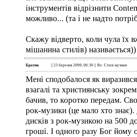
інструментів відрізнити Conte
можливо... (та і не надто потрі
Скажу відверто, коли чула їх в
мішанина стилів) називається))
Братик
[ 23 березня 2009, 06:30 ] Re: Стилі музики
Мені сподобалося як виразивс
взагалі та християнську зокрем
бачив, то коротко передам. Св
рок-музики (це мало хто знає).
дисків з рок-музикою на 500 до
гроші. І одного разу Бог йому