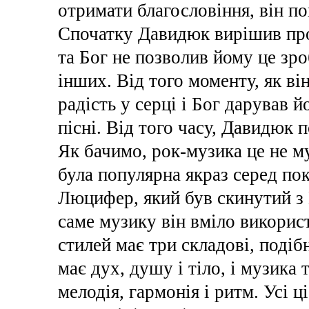
отримати благословіння, він по
Спочатку Давидюк вирішив прод
та Бог не позволив йому це зро
інших. Від того моменту, як ві
радість у серці і Бог дарував 
пісні. Від того часу, Давидюк п
Як бачимо, рок-музика це не м
була популярна якраз серед пок
Люцифер, який був скинутий з Н
саме музику він вміло використ
стилей має три складові, поді
має дух, душу і тіло, і музика 
мелодія, гармонія і ритм. Усі 