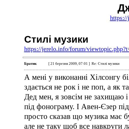
Д
https:/
Стилі музики
https://jerelo.info/forum/viewtopic.php?
Братик
[ 21 березня 2009, 07:01 ] Re: Стилі музики
А мені у виконанні Хілсонгу бі
здається не рок і не поп, а як 
Дед мен, я зовсім не захищаю і
під фонограму. І Авен-Єзер пі
просто сказав що музика має б
але не таку щоб все навкруги 