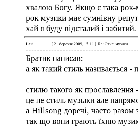
хвалою Богу. Якщо є така рок-м
рок музики має сумнівну репут
хай я буду відсталий і забитий.
Leri
[ 21 березня 2009, 15:11 ] Re: Стилі музики
Братик написав:
а як такий стиль називається -
стилю такого як прославлення -
це не стиль музыки але напрям
а Hillsong доречі, часто разом 
так що вони грають їхню музик