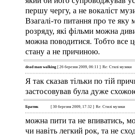
який би його супроводжував ус
першу чергу, а не вокаліст муз
Взагалі-то питання про те яку м
розряду, які фільми можна дивит
можна поводитися. Тобто все ц
стану а не причиною.
dead man walking
[ 26 березня 2009, 06:11 ] Re: Стилі музики
Я так сказав тільки по тій при
застосовував була дуже схожою
Братик
[ 30 березня 2009, 17:32 ] Re: Стилі музики
можна пити та не впиватись, м
чи навіть легкий рок, та не сход