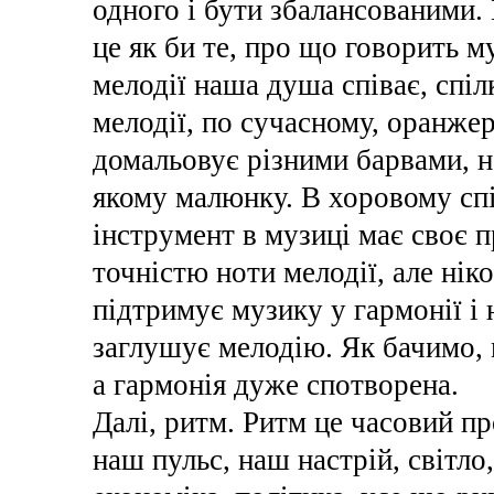
одного і бути збалансованими. 
це як би те, про що говорить 
мелодії наша душа співає, спіл
мелодії, по сучасному, оранже
домальовує різними барвами, на
якому малюнку. В хоровому спів
інструмент в музиці має своє п
точністю ноти мелодії, але нік
підтримує музику у гармонії і 
заглушує мелодію. Як бачимо, 
а гармонія дуже спотворена.
Далі, ритм. Ритм це часовий про
наш пульс, наш настрій, світло,