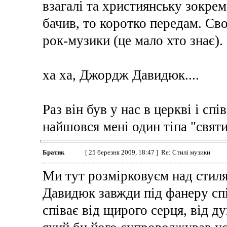
взагалі та християнську зокрем
бачив, то коротко передам. Св
рок-музики (це мало хто знає).
ха ха, Джордж Давидюк....
Раз він був у нас в церкві і сп
найшовся мені один тіпа "свят
Братик
[ 25 березня 2009, 18:47 ] Re: Стилі музики
Ми тут розмірковуєм над стилям
Давидюк завжди під фанеру спів
співає від щирого серця, від д