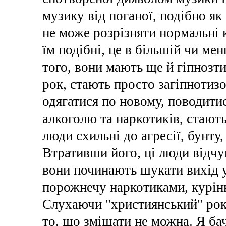
музику від поганої, подібно я
не може розрізняти нормальні к
їм подібні, це в більшій чи ме
того, вони мають ще й гіпнозт
рок, стають просто загіпнотиз
одягатися по новому, поводити
алкоголю та наркотиків, стають
люди схильні до агресії, бунту
Втративши його, ці люди відч
вони починають шукати вихід 
порожнечу наркотиками, курінн
Слухаючи "християнський" рок,
то, що змішати не можна. Я ба