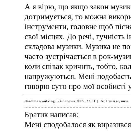
А я вірю, що якщо закон музик
дотримується, то можна викори
інструменти, головне щоб пісн
свої місцях. До речі, гучність
складова музики. Музика не по
часто зустрічається в рок-музи
коли співак кричить, тобто, ко
напружуються. Мені подобаєтьс
говорю суто про мої особисті 
dead man walking
[ 24 березня 2009, 23:31 ] Re: Стилі музики
Братик написав:
Мені сподобалося як виразивс