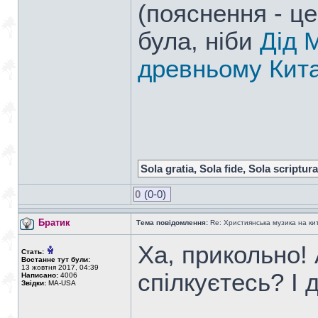
(пояснення - це
була, ніби
Дід 
древньому Кита
Sola gratia, Sola fide, Sola scriptura
0
(0-0)
Братик
Тема повідомлення:
Re: Християнська музика на кита
Ха, прикольно! 
Стать:
Востаннє тут були:
13 жовтня 2017, 04:39
спілкуєтесь? І
Написано:
4006
Звідки:
MA-USA