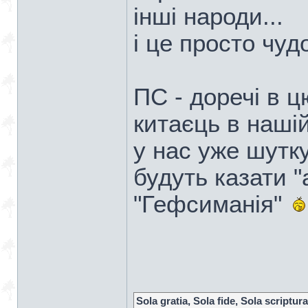
інші народи...
і це просто чуд
ПС - доречі в 
китаєць в нашій
у нас уже шутк
будуть казати "
"Гефсиманія"
Sola gratia, Sola fide, Sola scriptura