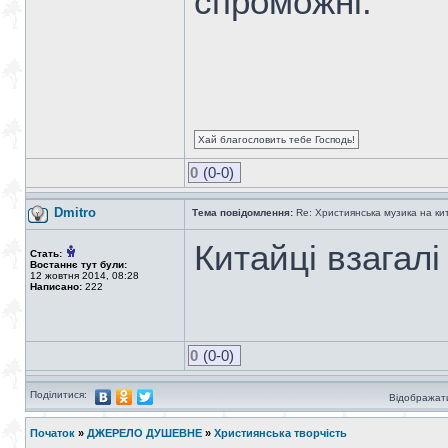
спроможні.
Хай благословить тебе Господь!
0
(0-0)
Dmitro
Тема повідомлення:
Re: Християнська музика на кита
Китайці взагал
Стать:
Востаннє тут були:
12 жовтня 2014, 08:28
Написано:
222
0
(0-0)
Поділитися:
Відображати
Початок
»
ДЖЕРЕЛО ДУШЕВНЕ
»
Християнська творчість