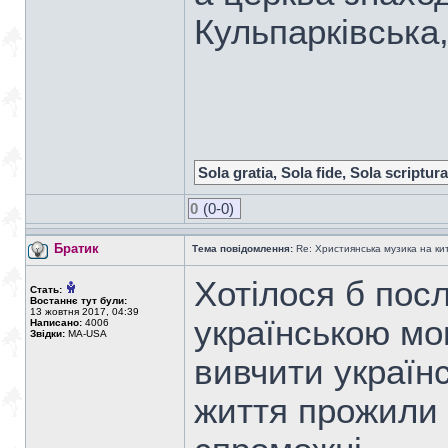
Кульпарківська,
Sola gratia, Sola fide, Sola scriptura
0
(0-0)
Братик
Тема повідомлення:
Re: Християнська музика на кита
Хотілося б посл
Стать:
Востаннє тут були:
13 жовтня 2017, 04:39
українською мо
Написано:
4006
Звідки:
MA-USA
вивчити українс
життя прожили в