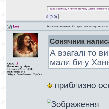
Трава засихає, а квітка зів'яне, Слово ж нашого 
0
(0-0)
Leri
Тема повідомлення:
Re: Християнська музика на кита
Сонячник напис
А взагалі то ви
мали би у Хан
Стать:
Востаннє тут були:
11 травня 2012, 22:39
Написано:
143
Звідки:
Львів-Жовква, Україна
приблизно ось