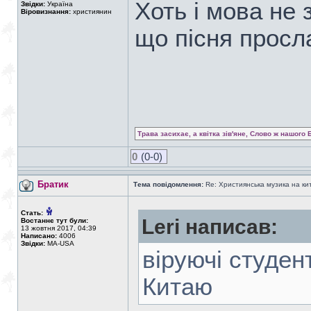
Хоть і мова не 
Звідки:
Україна
Віровизнання:
християнин
що пісня просл
Трава засихає, а квітка зів'яне, Слово ж нашого 
0
(0-0)
Братик
Тема повідомлення:
Re: Християнська музика на кита
Стать:
Leri написав:
Востаннє тут були:
13 жовтня 2017, 04:39
Написано:
4006
Звідки:
MA-USA
віруючі студен
Китаю