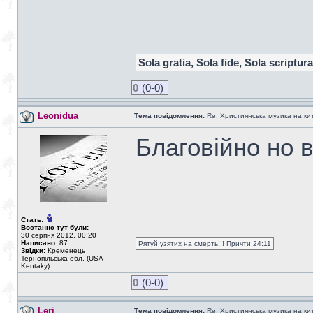
Sola gratia, Sola fide, Sola scriptura
0
(0-0)
Leonidua
Тема повідомлення:
Re: Християнська музика на кита
Благовійно но в
Стать:
Востаннє тут були:
30 серпня 2012, 00:20
Написано:
87
Рятуй узятих на смерть!!! Причти 24:11
Звідки:
Кременець
Тернопільська обл. (USA
Kentaky)
0
(0-0)
Leri
Тема повідомлення:
Re: Християнська музика на кита