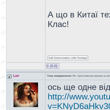
А що в Китаї те
Клас!
Хай благословить тебе Господь!
0
(0-0)
Leri
Тема повідомлення:
Re: Християнська музика на кита
ось ще одне ві
http://www.yout
v=KNyD6aHkv3