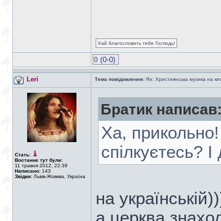
Хай благословить тебе Господь!
0
(0-0)
Leri
Тема повідомлення:
Re: Християнська музика на кита
Братик написав
Ха, прикольно!
спілкуєтесь? І
Стать:
Востаннє тут були:
11 травня 2012, 22:39
Написано:
143
Звідки:
Львів-Жовква, Україна
на українській))
а церква знаход