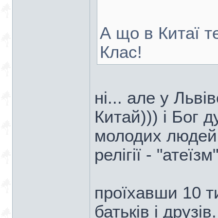
А що в Китаї т
Клас!
ні... але у Льві
Китай))) і Бог 
молодих людей,
релігії - "атеїзм
проїхавши 10 ти
батьків і друзів