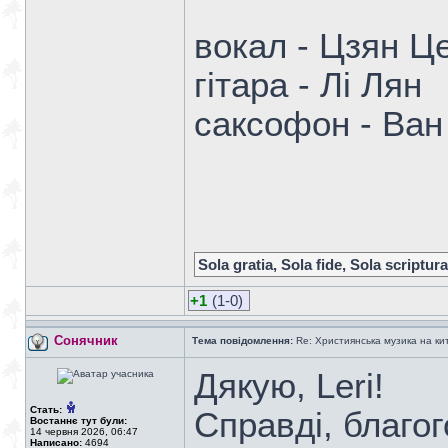
вокал - Цзян Ц
гітара - Лі Лян
саксофон - Ван
Sola gratia, Sola fide, Sola scriptura
+1
(1-0)
Сонячник
Тема повідомлення:
Re: Християнська музика на кита
Дякую, Leri!
Стать:
Справді, благог
Востаннє тут були:
14 червня 2026, 06:47
Написано:
4694