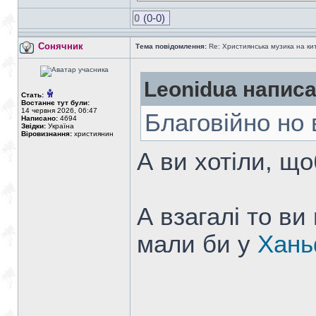
0
(0-0)
Сонячник
Тема повідомлення:
Re: Християнська музика на кита
Leonidua написа
Стать:
Востаннє тут були:
14 червня 2026, 06:47
Благовійно но 
Написано:
4694
Звідки:
Україна
Віровизнання:
християнин
А ви хотіли, що
А взагалі то ви
мали би у
Хан