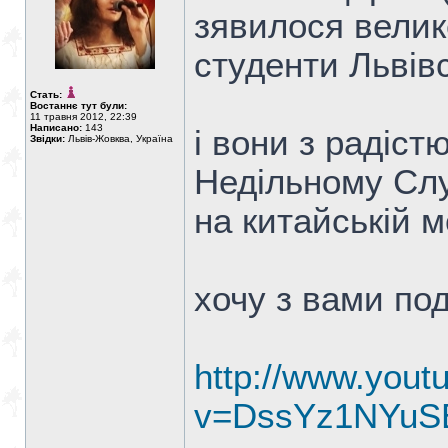
зявилося велике
студенти Львівс
Стать:
Востаннє тут були:
11 травня 2012, 22:39
Написано:
143
і вони з радіс
Звідки:
Львів-Жовква, Україна
Недільному Слу
на китайській м
хочу з вами по
http://www.yout
v=DssYz1NYuS