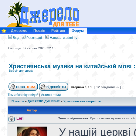
Джерело
Поезія
Рейтинг
Форум
Вхід
Реєстрація
Написати admin`у
Сьогодні: 07 серпня 2026, 22:10
Християнська музика на китайській мові :
Версія для друку
Сторінка
1
з
1
[ 12 повідомлень ]
Теми без відповідей
|
Активні теми
Початок
»
ДЖЕРЕЛО ДУШЕВНЕ
»
Християнська творчість
Автор
Leri
Тема повідомлення:
Християнська музика на китайськ
У нашій церкві