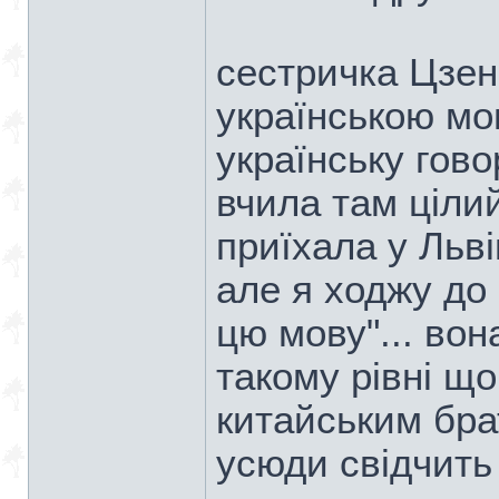
сестричка Цзен
українською мо
українську гово
вчила там цілий
приїхала у Льві
але я ходжу до 
цю мову"... вон
такому рівні що
китайським брат
усюди свідчить