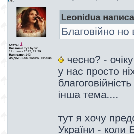
Leonidua написа
Благовійно но 
Стать:
Востаннє тут були:
11 травня 2012, 22:39
Написано:
143
чесно? - очіку
Звідки:
Львів-Жовква, Україна
у нас просто ні
благоговійність
інша тема....
тут я хочу пре
України - коли