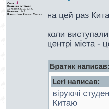
Стать:
Востаннє тут були:
11 травня 2012, 22:39
Написано:
143
на цей раз Кита
Звідки:
Львів-Жовква, Україна
коли виступали
центрі міста - 
Братик написав
Leri написав:
віруючі студен
Китаю