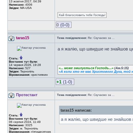
13 жовтня 2017, 04:39
Написано:
4006
Звідки:
MA-USA
Хай благословить тебе Господь!
0
(0-0)
taras15
Тема повідомлення:
Re: Скучаємо за ...
а я жалію, що швидше не знайшов це
Стать:
Востаннє тут були:
14 червня 2026, 19:28
«... може змилується Господь...»
(Ам.5:15)
Написано:
527
Звідки:
Тернопіль
«А коли хто не має Христового Духа, той н
Віровизнання:
християнин
+1
(1-0)
Протестант
Тема повідомлення:
Re: Скучаємо за ...
taras15 написав:
Стать:
а я жалію, що швидше не знайшов ц
Востаннє тут були:
06 серпня 2024, 11:49
Написано:
3325
Звідки:
м. Тернопіль
Віровизнання:
п'ятидесятник