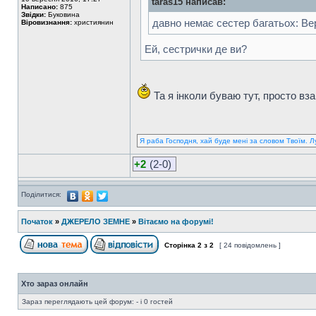
taras15 написав:
Написано:
875
Звідки:
Буковина
давно немає сестер багатьох: Веро
Віровизнання:
християнин
Ей, сестрички де ви?
Та я інколи буваю тут, просто взаг
Я раба Господня, хай буде мені за словом Твоїм. Л
+2
(2-0)
Поділитися:
Початок
»
ДЖЕРЕЛО ЗЕМНЕ
»
Вітаємо на форумі!
Сторінка
2
з
2
[ 24 повідомлень ]
Хто зараз онлайн
Зараз переглядають цей форум: - і 0 гостей