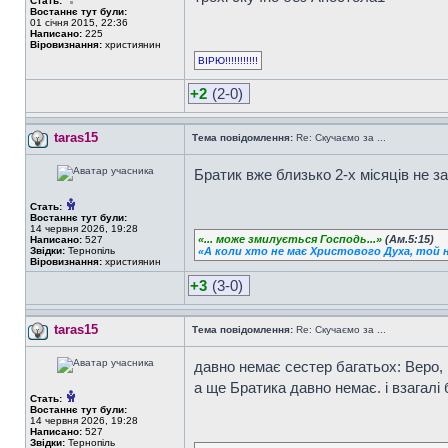
Стать:
Востаннє тут були:
01 січня 2015, 22:36
Написано:
225
Віровизнання:
християнин
ВІРЮ!!!!!!!!!!!
+2
(2-0)
taras15
Тема повідомлення:
Re: Скучаємо за ...
Братик вже близько 2-х місяців не з
Стать:
Востаннє тут були:
14 червня 2026, 19:28
«... може змилується Господь...»
(Ам.5:15)
Написано:
527
Звідки:
Тернопіль
«А коли хто не має Христового Духа, той н
Віровизнання:
християнин
+3
(3-0)
taras15
Тема повідомлення:
Re: Скучаємо за ...
давно немає сестер багатьох: Веро, Р
а ще Братика давно немає. і взагалі б
Стать:
Востаннє тут були:
14 червня 2026, 19:28
Написано:
527
Звідки:
Тернопіль