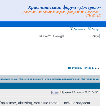
Християнський форум «Джерело»
Праведний, як пальмове дерево, розпустить гіллє своє...
(Пс.92:12)
Допомога
Пошук
На сторінку
Поперед.
1
,
2
опередня тема
|
Перейти до першого непрочитаного повідомлення
|
Наступна тема
Додано:
23 лютого 2013, 04:55
43115
орнятком, ліґгтчілд, може ще когось.... всіх не зґадаєш