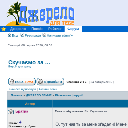
Джерело
Поезія
Рейтинг
Форум
Вхід
Реєстрація
Написати admin`у
Сьогодні: 08 серпня 2026, 08:58
Скучаємо за ...
Версія для друку
Сторінка
2
з
2
[ 24 повідомлень ]
Теми без відповідей
|
Активні теми
Початок
»
ДЖЕРЕЛО ЗЕМНЕ
»
Вітаємо на форумі!
Автор
Братик
Тема повідомлення:
Re: Скучаємо за ...
Стать:
О, тут навіть за мене зґадали! Мене
Востаннє тут були: