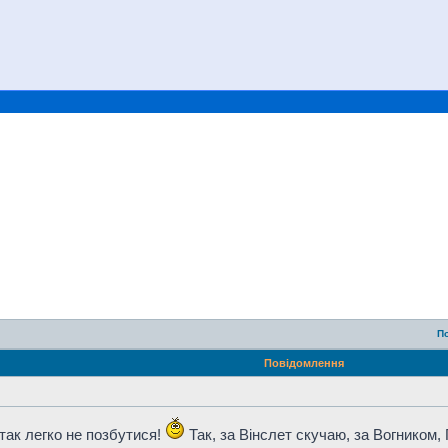
П
Повідомлення
 так легко не позбутися!
Так, за Вінслет скучаю, за Вогником, Г