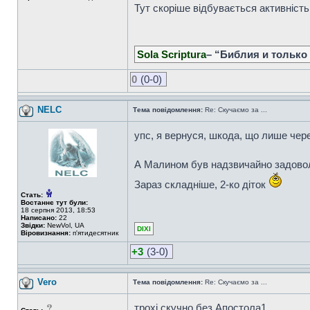
Тут скоріше відбувається активніст
Sola Scriptura
– “Библия и только
0
(0-0)
NELC
Тема повідомлення:
Re: Скучаємо за ...
упс, я вернуся, шкода, що лише чере
А Малином був надзвичайно задоволе
Зараз складніше, 2-ко діток
Стать:
Востаннє тут були:
18 серпня 2013, 18:53
Написано:
22
Звідки:
NewVol, UA
DIXI
Віровизнання:
п'ятидесятник
+3
(3-0)
Vero
Тема повідомлення:
Re: Скучаємо за ...
трохі скучно без Апостола1