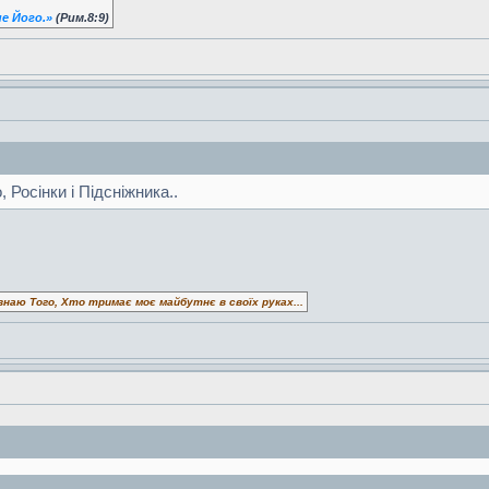
е Його.»
(Рим.8:9)
 Росінки і Підсніжника..
знаю Того, Хто тримає моє майбутнє в своїх руках...