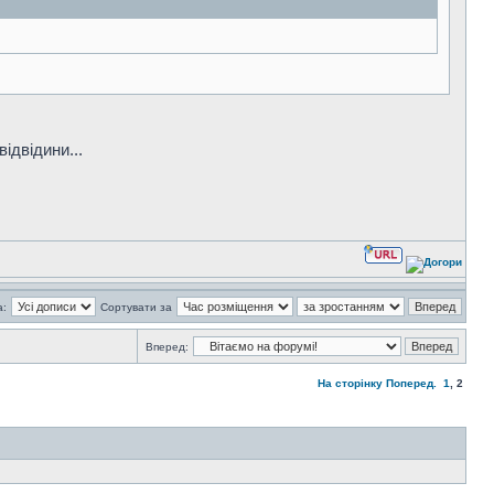
ідвідини...
а:
Сортувати за
Вперед:
На сторінку
Поперед.
1
,
2