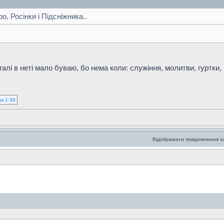
, Росінки і Підсніжника..
алі в неті мало буваю, бо нема коли: служіння, молитви, гуртки, в
ук.1:38
Відображати повідомлення з