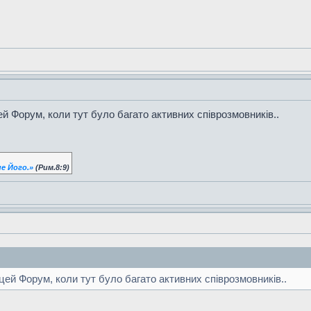
й Форум, коли тут було багато активних співрозмовників..
е Його.»
(Рим.8:9)
ей Форум, коли тут було багато активних співрозмовників..