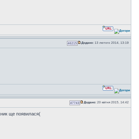
Додано:
13 лютого 2014, 13:19
46215
Додано:
20 квітня 2015, 14:42
47743
іжник ще появилася(