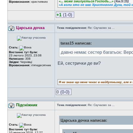
«... може змилується Господь...»
(Ам.5:15)
Віровизнання:
християнин
«А коли хто не має Христового Духа, той н
+1
(1-0)
Царська дочка
Тема повідомлення:
Re: Скучаємо за ...
taras15 написав:
Стать:
давно немає сестер багатьох: Веро,
Востаннє тут були:
23 лютого 2023, 23:08
Написано:
308
Звідки:
Чернівці
Ей, сестрички де ви?
Віровизнання:
п'ятидесятник
Я не знаю що мене чекає в майбутньому, але я 
0
(0-0)
Підсніжник
Тема повідомлення:
Re: Скучаємо за ...
Царська дочка написав:
Стать:
Востаннє тут були:
10 вересня 2016, 17:27