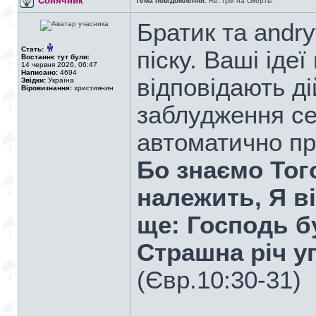
Сонячник
Тема повідомлення:
Re: Гріх на смерть!
Братик та andry
Стать:
піску. Ваші ідеї
Востаннє тут були:
14 червня 2026, 06:47
Написано:
4694
відповідають д
Звідки:
Україна
Віровизнання:
християнин
заблудження се
автоматично пр
Бо знаємо Того
належить, Я ві
ще: Господь б
Страшна річ у
(Євр.10:30-31)