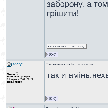
заборону, а то
грішити!
Хай благословить тебе Господь!
0
(0-0)
andryt
Тема повідомлення:
Re: Гріх на смерть!
так и амінь.нех
Стать:
Востаннє тут були:
21 червня 2009, 08:27
Написано:
8
0
(0-0)