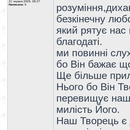
21 червня 2009, 08:27
розуміння,диха
Написано:
8
безкінечну люб
який рятує нас 
благодаті.
ми повинні слу
бо Він бажає що
Ще більше прил
Нього бо Він Т
перевищує наше
милість Його.
Наш Творець є 