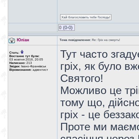
Хай благословить тебе Господь!
0
(0-0)
Юліан
Тема повідомлення:
Re: Гріх на смерть!
Тут часто згаду
Стать:
Востаннє тут були:
03 жовтня 2016, 20:05
гріх, як було в
Написано:
213
Звідки:
Івано-Франківськ
Віровизнання:
адвентист
Святого!
Можливо це трі
тому що, дійсно
гріх - це безза
Проте ми маємо
спасіння через 