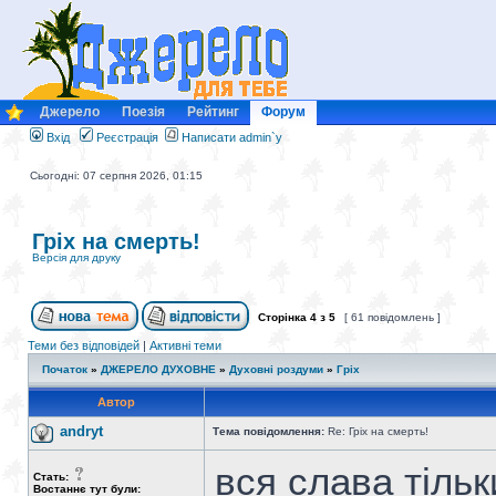
Джерело
Поезія
Рейтинг
Форум
Вхід
Реєстрація
Написати admin`у
Сьогодні: 07 серпня 2026, 01:15
Гріх на смерть!
Версія для друку
Сторінка
4
з
5
[ 61 повідомлень ]
Теми без відповідей
|
Активні теми
Початок
»
ДЖЕРЕЛО ДУХОВНЕ
»
Духовні роздуми
»
Гріх
Автор
andryt
Тема повідомлення:
Re: Гріх на смерть!
вся слава тіль
Стать:
Востаннє тут були: