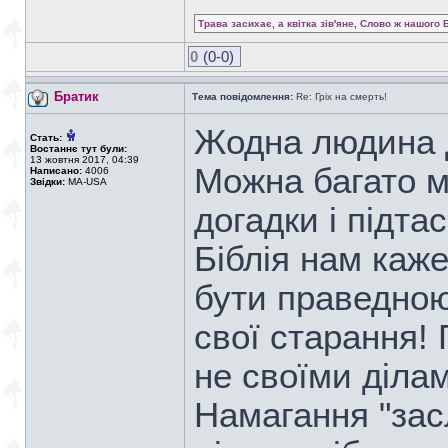
Трава засихає, а квітка зів'яне, Слово ж нашого 
0
(0-0)
Братик
Тема повідомлення:
Re: Гріх на смерть!
Жодна людина д
Стать:
Востаннє тут були:
13 жовтня 2017, 04:39
Можна багато м
Написано:
4006
Звідки:
MA-USA
догадки і підта
Біблія нам каж
бути праведною
свої старання!
не своїми ділам
Намагання "зас