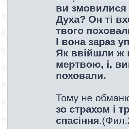
ви змовилися
Духа? Он ті вх
твого поховали
І вона зараз у
Як ввійшли ж 
мертвою, і, ви
поховали.
Тому не обманю
зо страхом і 
спасіння
.(Фил.