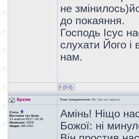
не змінилось)й
до покаяння.
Господь Ісус н
слухати Його і 
нам.
0
(0-0)
Братик
Тема повідомлення:
Re: Гріх на смерть!
Амінь! Ніщо нас
Стать:
Востаннє тут були:
13 жовтня 2017, 04:39
Божої: ні минул
Написано:
4006
Звідки:
MA-USA
Він простив на