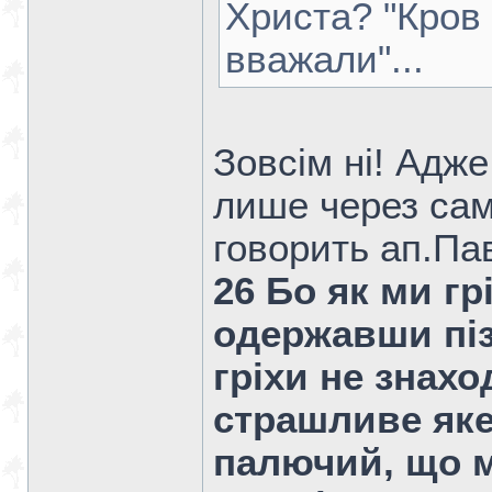
Христа? "Кров
вважали"...
Зовсім ні! Адж
лише через само
говорить ап.Па
26 Бо як ми г
одержавши піз
гріхи не знахо
страшливе яке
палючий, що м