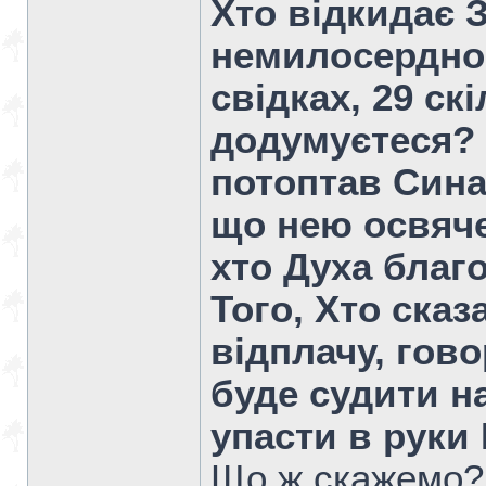
Хто відкидає 
немилосердно 
свідках, 29 ск
додумуєтеся? 
потоптав Сина 
що нею освяче
хто Духа благ
Того, Хто сказ
відплачу, гово
буде судити н
упасти в руки
Що ж скажемо?