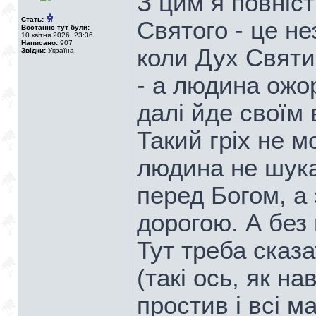
З цим я повніст
Стать:
Святого - це не
Востаннє тут були:
10 квітня 2026, 23:36
Написано:
907
коли Дух Святи
Звідки:
Україна
- а людина ожор
далі йде своїм
Такий гріх не 
людина не шук
перед Богом, а
дорогою. А без
Тут треба сказа
(такі ось, як н
простив і всі м