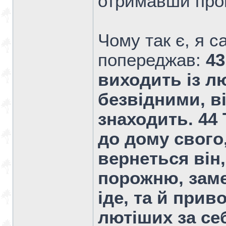
отримавши про
Чому так є, я 
попереджав:
43
виходить із л
безвідними, в
знаходить. 44 
до дому свого
вернеться він,
порожню, заме
іде, та й прив
лютіших за себ