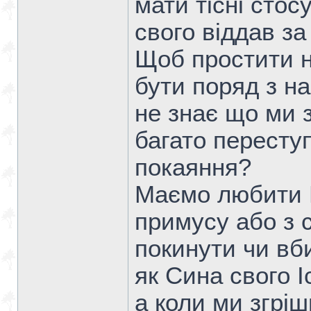
мати тісні стос
свого віддав за
Щоб простити н
бути поряд з на
не знає що ми
багато переступ
покаяння?
Маємо любити Б
примусу або з 
покинути чи вб
як Сина свого І
а коли ми згріш