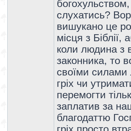
богохульством,
слухатись? Вор
вишукано це ро
місця з Біблії,
коли людина з 
законника, то в
своїми силами
гріх чи утримат
перемогти тіль
заплатив за наш
благодаттю Гос
гріх просто втр