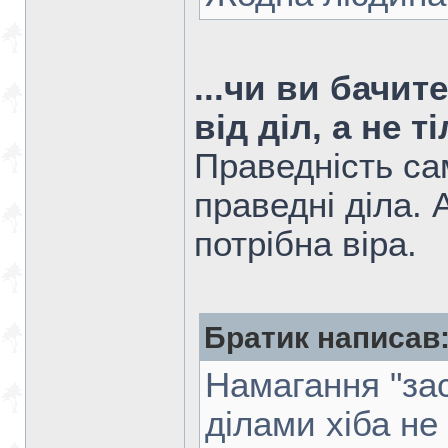
...чи ви бачи
від діл, а не т
Праведність сам
праведні діла. 
потрібна віра.
Братик написав
Намагання "за
ділами хіба не