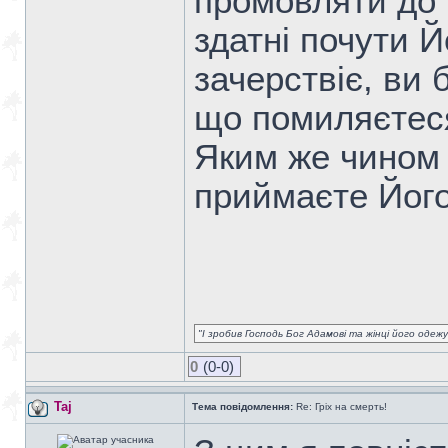
промовляти до 
здатні почути Й
зачерствіє, ви 
що помиляєтеся
Яким же чином 
приймаєте Йог
"І зробив Господь Бог Адамові та жінці його одежу 
0
(0-0)
Taj
Тема повідомлення:
Re: Гріх на смерть!