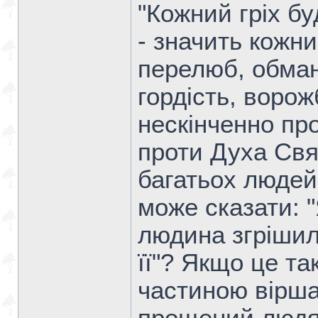
"Кожний гріх б
- значить кожн
перелюб, обман
гордість, воро
нескінченно про
проти Духа Свят
багатьох людей
може сказати: 
людина згрішил
її"? Якщо це та
частиною вірша 