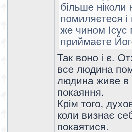
більше ніколи 
помиляєтеся і
же чином Ісус 
приймаєте Йо
Так воно і є. О
все людина пом
людина живе в г
покаяння.
Крім того, духо
коли визнає се
покаятися.