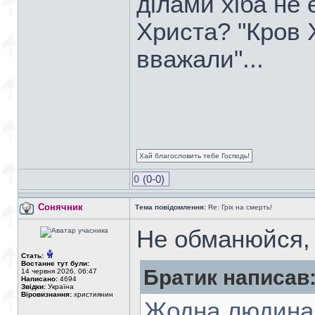
ділами хіба не 
Христа? "Кров 
вважали"...
Хай благословить тебе Господь!
0
(0-0)
Сонячник
Тема повідомлення:
Re: Гріх на смерть!
Не обманюйся, 
Стать:
Востаннє тут були:
Братик написав
14 червня 2026, 06:47
Написано:
4694
Звідки:
Україна
Віровизнання:
християнин
Жодна людина 