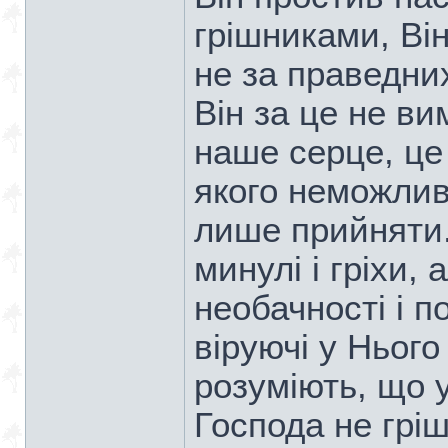
грішниками, Ві
не за праведних
Він за це не ви
наше серце, це
якого неможлив
лише прийняти.
минулі і гріхи,
необачності і п
віруючі у Нього
розуміють, що у
Господа не грі