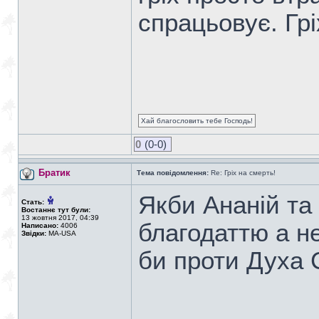
спрацьовує. Гр
Хай благословить тебе Господь!
0
(0-0)
Братик
Тема повідомлення:
Re: Гріх на смерть!
Якби Ананій та 
Стать:
Востаннє тут були:
13 жовтня 2017, 04:39
благодаттю а не
Написано:
4006
Звідки:
MA-USA
би проти Духа 