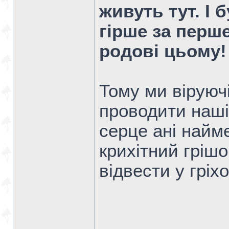
живуть тут. І 
гірше за перше
родові цьому
Тому ми віруюч
проводити наші
серце ані найме
крихітний гріш
відвести у гріхо