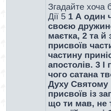
Згадайте хоча б
Дiї 5
1 А один 
своєю дружин
маєтка, 2 та й
присвоїв части
частину приніс
апостолів. 3 І
чого сатана т
Духу Святому 
присвоїв із за
що ти мав, не 