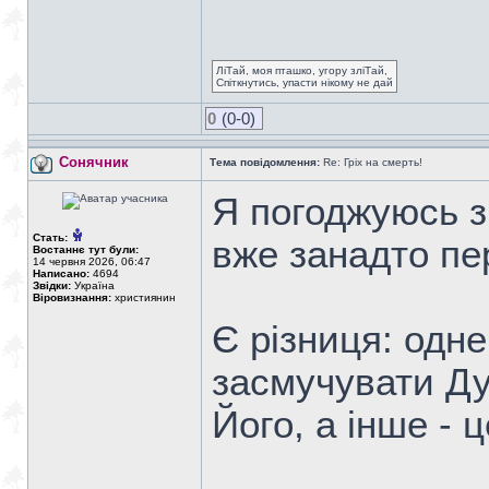
ЛіТай, моя пташко, угору зліТай,
Спіткнутись, упасти нікому не дай
0
(0-0)
Сонячник
Тема повідомлення:
Re: Гріх на смерть!
Я погоджуюсь з
Стать:
вже занадто пе
Востаннє тут були:
14 червня 2026, 06:47
Написано:
4694
Звідки:
Україна
Віровизнання:
християнин
Є різниця: одне
засмучувати Ду
Його, а інше - 