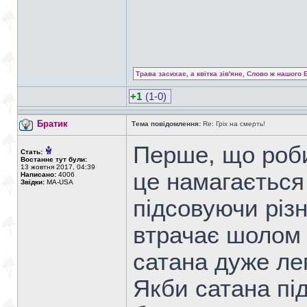
Трава засихає, а квітка зів'яне, Слово ж нашого 
+1
(1-0)
Братик
Тема повідомлення:
Re: Гріх на смерть!
Перше, що роби
Стать:
Востаннє тут були:
13 жовтня 2017, 04:39
це намагається 
Написано:
4006
Звідки:
MA-USA
підсовуючи різн
втрачає шолом с
сатана дуже ле
Якби сатана під