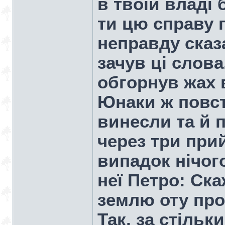
в твоїй владі 
ти цю справу 
неправду сказа
зачув ці слова,
обгорнув жах в
Юнаки ж повст
винесли та й п
через три при
випадок нічог
неї Петро: Ска
землю оту про
Так, за стільк