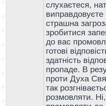
слухаєтеся, на
виправдовуєте 
страшна загроз
зробитися запе
до вас промовл
готові відповіс
здатність відпо
пропаде. В рез
проти Духа Свя
так розгніваєть
розмовляти. Ні