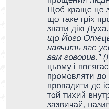
прощений люд
Щоб краще це з
що таке гріх пр
знати дію Духа
що Його Отець 
навчить вас усь
вам говорив." (
цьому і полягає
промовляти до 
провадити до і
той тихий внутр
зазвичай, нази