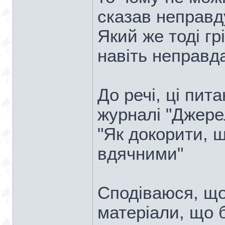
сказав неправд
Який же тоді гр
навіть неправд
До речі, ці пит
журналі "Джере
"Як докорити, 
вдячними"
Сподіваюся, що 
матеріали, що б