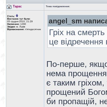
Тарас
Тема повідомлення:
Стать:
angel_sm напис
Востаннє тут були:
05 грудня 2010, 21:29
Написано:
1290
Звідки:
м. Львів
Гріх на смерть 
Віровизнання:
п'ятидесятник
це відречення 
По-перше, якщо
нема прощення,
є таким гріхом,
прощений Богом
би пропащій, не