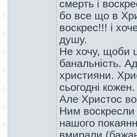
смерть і воскр
бо все що в Хри
воскрес!!! і хо
душу.
Не хочу, щоби 
банальність. А
християни. Хри
сьогодні кожен.
Але Христос вос
Ним воскресли і
нашого покаянн
вмирали (бажан