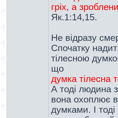
гріх, а зроблен
Як.1:14,15.
Не відразу сме
Спочатку надит
тілесною думко
що
думка тілесна 
А тоді людина 
вона охоплює в
думками. І тоді