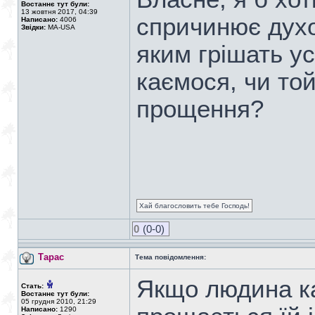
Востаннє тут були:
13 жовтня 2017, 04:39
спричинює духо
Написано:
4006
Звідки:
MA-USA
яким грішать ус
каємося, чи той
прощення?
Хай благословить тебе Господь!
0
(0-0)
Тарас
Тема повідомлення:
Якщо людина ка
Стать:
Востаннє тут були:
05 грудня 2010, 21:29
Написано:
1290