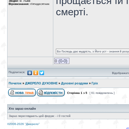
прощається їй 
Звідки:
м. Львів
Віровизнання:
п'ятидесятник
смерті.
Бо Господь дає мудрість, з Його уст - знання й роз
0
(0-0)
Поділитися:
Відображати
Початок
»
ДЖЕРЕЛО ДУХОВНЕ
»
Духовні роздуми
»
Гріх
Сторінка
1
з
5
[ 61 повідомлень ]
Хто зараз онлайн
Зараз переглядають цей форум: - і 0 гостей
©2006-2026 "Джерело"