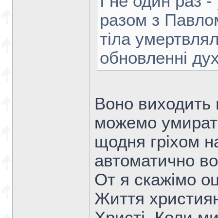
І не один раз 
разом з Павло
тіла умертвлял
обновленні дух
Воно виходить 
можемо умирати
щодня гріхом н
автоматично во
От я скажімо оц
Життя християн
Христі. Коли ми