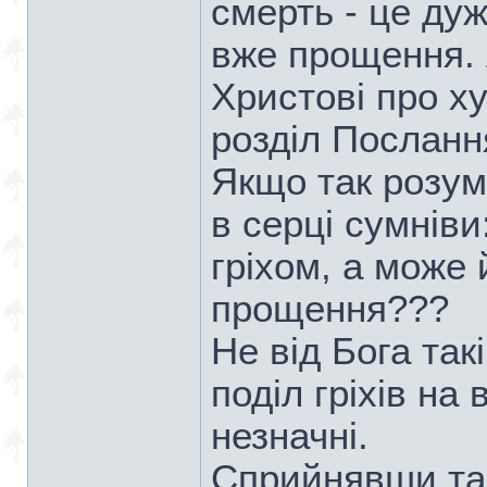
смерть - це ду
вже прощення. 
Христові про х
розділ Посланн
Якщо так розум
в серці сумніви
гріхом, а може
прощення???
Не від Бога так
поділ гріхів на 
незначні.
Сприйнявши так