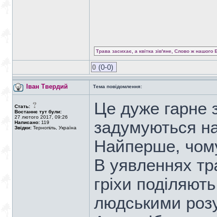
Трава засихає, а квітка зів'яне, Слово ж нашого 
0
(0-0)
Іван Твердий
Тема повідомлення:
Це дуже гарне 
Стать:
Востаннє тут були:
27 лютого 2017, 09:26
задумуються на
Написано:
119
Звідки:
Тернопіль, Україна
Найперше, чом
В уявленнях тр
гріхи поділяють
людськими роз