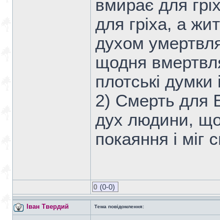
вмирає для грі
для гріха, а жи
духом умертвляє
щодня вмертвля
плотські думки 
2) Смерть для 
дух людини, що
покаяння і міг 
0
(0-0)
Іван Твердий
Тема повідомлення: