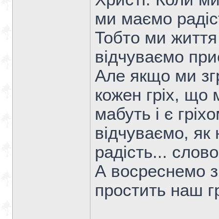
ми маємо радіс
Тобто ми життя
відчуваємо при
Але якщо ми зг
кожен гріх, що 
мабуть і є гріх
відчуваємо, як
радість... сло
А восреснемо з
простить наш г