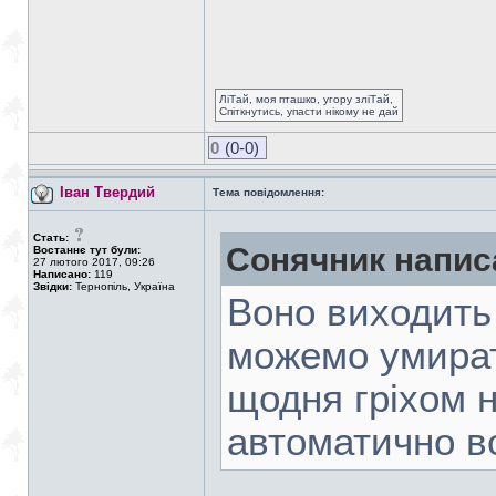
ЛіТай, моя пташко, угору зліТай,
Спіткнутись, упасти нікому не дай
0
(0-0)
Іван Твердий
Тема повідомлення:
Стать:
Сонячник напис
Востаннє тут були:
27 лютого 2017, 09:26
Написано:
119
Звідки:
Тернопіль, Україна
Воно виходить 
можемо умират
щодня гріхом н
автоматично в