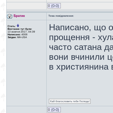
0
(0-0)
Братик
Тема повідомлення:
Написано, що о
Стать:
Востаннє тут були:
13 жовтня 2017, 04:39
прощення - хул
Написано:
4006
Звідки:
MA-USA
часто сатана д
вони вчинили ц
в християнина в
Хай благословить тебе Господь!
0
(0-0)