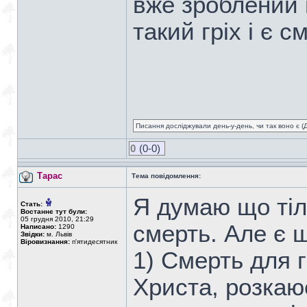
вже зроблений 
такий гріх і є 
Писання досліджували день-у-день, чи так воно є (Ді
0
(0-0)
Тарас
Тема повідомлення:
Я думаю що тіле
Стать:
Востаннє тут були:
05 грудня 2010, 21:29
смерть. Але є щ
Написано:
1290
Звідки:
м. Львів
Віровизнання:
п'ятидесятник
1) Смерть для 
Христа, розкаює