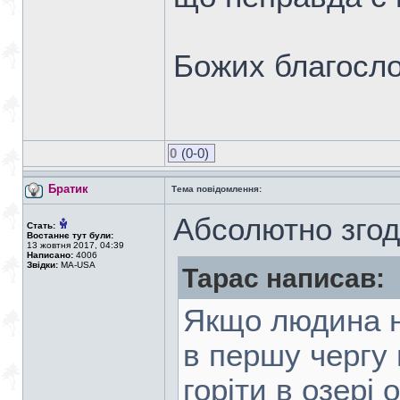
Божих благосло
0
(0-0)
Братик
Тема повідомлення:
Абсолютно згод
Стать:
Востаннє тут були:
13 жовтня 2017, 04:39
Написано:
4006
Звідки:
MA-USA
Тарас написав:
Якщо людина н
в першу чергу 
горіти в озері