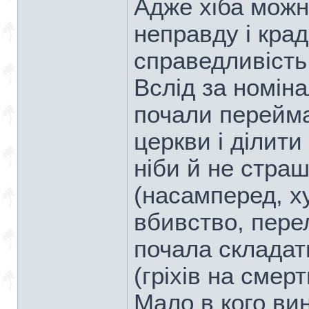
Адже хіба можн
неправду і крад
справедливість 
Вслід за номін
почали переймат
церкви і ділити 
ніби й не страшн
(насамперед, х
вбивство, пере
почала складати
(гріхів на смерт
Мало в кого ви