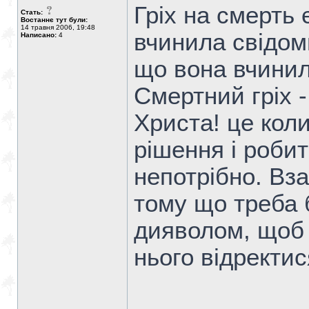
Гріх на смерть
Стать:
Востаннє тут були:
14 травня 2006, 19:48
вчинила свідоми
Написано:
4
що вона вчинила
Смертний гріх -
Христа! це кол
рішення і робит
непотрібно. Вза
тому що треба 
дияволом, щоб 
нього відректися