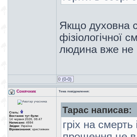
Якщо духовна с
фізіологічної с
людина вже не
0
(0-0)
Сонячник
Тема повідомлення:
Тарас написав:
Стать:
Востаннє тут були:
14 червня 2026, 06:47
гріх на смерть 
Написано:
4694
Звідки:
Україна
Віровизнання:
християнин
прощення це в 