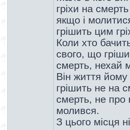
гріхи на смерть 
якщо і молитис
грішить цим грі
Коли хто бачит
свого, що гріши
смерть, нехай м
Він життя йому 
грішить не на с
смерть, не про 
молився.
З цього місця н