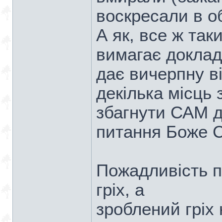
воскресали в о
А як, все ж так
вимагає докладн
дає вичерпну в
декілька місць 
збагнути САМ д
питання Боже 
Пожадливість п
гріх, а
зроблений гріх