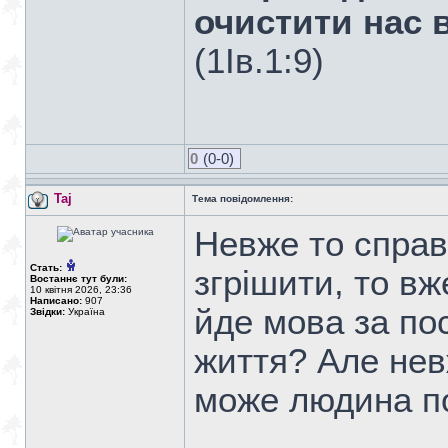
очистити нас в
(1Ів.1:9)
0
(0-0)
Taj
Тема повідомлення:
Невже то справ
Стать:
згрішити, то в
Востаннє тут були:
10 квітня 2026, 23:36
Написано:
907
йде мова за пос
Звідки:
Україна
життя? Але нев
може людина п