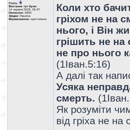
Стать:
Коли хто бачи
Востаннє тут були:
14 червня 2026, 06:47
Написано:
4694
гріхом не на с
Звідки:
Україна
Віровизнання:
християнин
нього, і Він ж
грішить не на 
не про нього 
(1Iван.5:16)
А далі так напи
Усяка неправда 
смерть.
(1Iван.
Як розуміти чим
від гріха не на