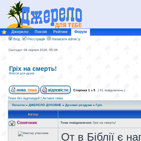
Джерело
Поезія
Рейтинг
Форум
Вхід
Реєстрація
Написати admin`у
Сьогодні: 08 серпня 2026, 05:38
Гріх на смерть!
Версія для друку
Сторінка
1
з
5
[ 61 повідомлень ]
Теми без відповідей
|
Активні теми
Початок
»
ДЖЕРЕЛО ДУХОВНЕ
»
Духовні роздуми
»
Гріх
Автор
Сонячник
Тема повідомлення:
Гріх на смерть!
От в Біблії є н