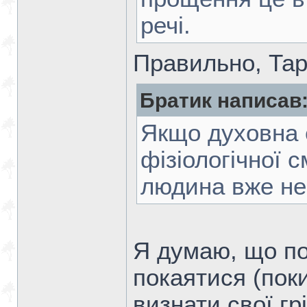
речі.
Правильно, Тара
Братик написав
Якщо духовна 
фізіологічної 
людина вже не
Я думаю, що по
покаятися (пок
визнати свої гр