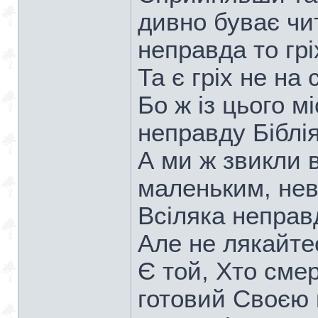
дивно буває чит
неправда то грі
Та є гріх не на 
Бо ж із цього м
неправду Біблія
А ми ж звикли 
маленьким, нев
Всіляка неправд
Але не лякайте
Є той, Хто смер
готовий Своєю 