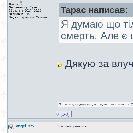
Стать:
Тарас написав:
Востаннє тут були:
27 лютого 2017, 09:26
Написано:
119
Звідки:
Тернопіль, Україна
Я думаю що тіл
смерть. Але є 
Дякую за влуч
Писання досліджували день-у-день, чи так воно є (Ді
0
(0-0)
angel_sm
Тема повідомлення: