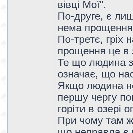
вівці Мої".
По-друге, є лиш
нема прощення 
По-третє, гріх 
прощення це в з
Те що людина з
означає, що нас
Якщо людина не
першу чергу по
горіти в озері 
При чому там ж
що неправда є 