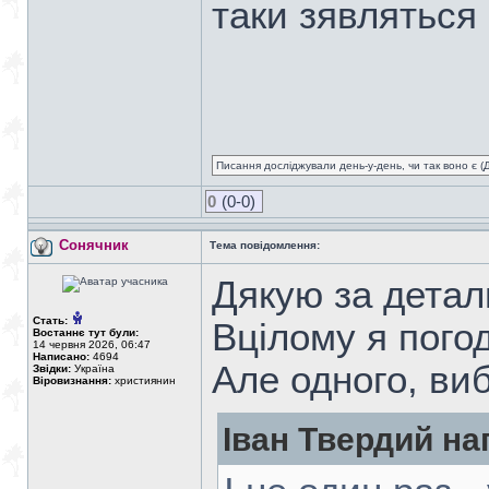
таки зявляться
Писання досліджували день-у-день, чи так воно є (Ді
0
(0-0)
Сонячник
Тема повідомлення:
Дякую за детал
Стать:
Вцілому я пого
Востаннє тут були:
14 червня 2026, 06:47
Написано:
4694
Але одного, ви
Звідки:
Україна
Віровизнання:
християнин
Іван Твердий на