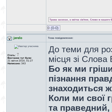
Трава засихає, а квітка зів'яне, Слово ж нашого 
0
(0-0)
jerelo
Тема повідомлення:
До теми для ро
Стать:
місця зі Слова 
Востаннє тут були:
21 квітня 2016, 01:27
Написано:
343
Бо як ми гріш
пізнання правд
знаходиться 
Коли ми свої г
та праведний,