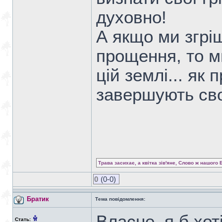
духовно!
А якщо ми згрі
прощення, то м
цій землі... як 
завершують сво
Трава засихає, а квітка зів'яне, Слово ж нашого 
0
(0-0)
Братик
Тема повідомлення:
Власне, я б хот
Стать: