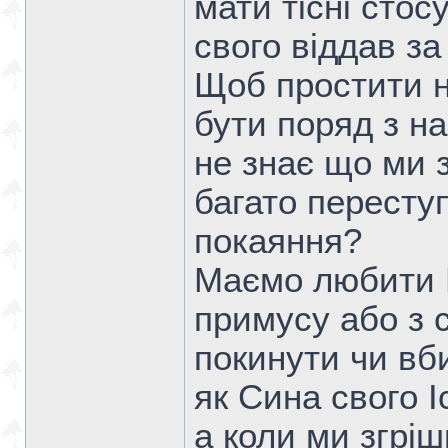
мати тісні стос
свого віддав за
Щоб простити н
бути поряд з на
не знає що ми
багато переступ
покаяння?
Маємо любити Б
примусу або з 
покинути чи вб
як Сина свого І
а коли ми згріш