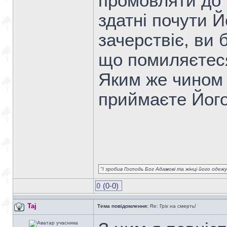
промовляти до 
здатні почути Й
зачерствіє, ви 
що помиляєтеся
Яким же чином 
приймаєте Йог
"І зробив Господь Бог Адамові та жінці його одежу 
0
(0-0)
Taj
Тема повідомлення:
Re: Гріх на смерть!