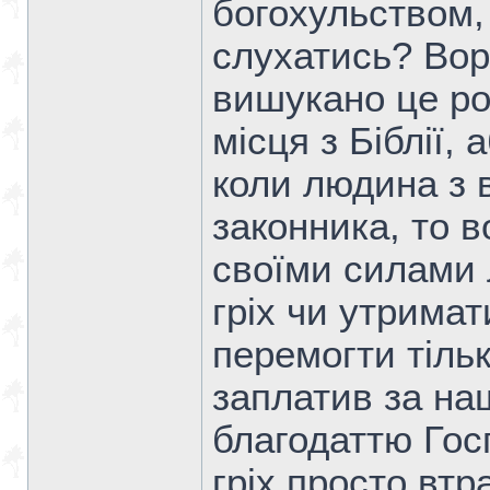
богохульством,
слухатись? Вор
вишукано це ро
місця з Біблії,
коли людина з 
законника, то в
своїми силами
гріх чи утримат
перемогти тіль
заплатив за наш
благодаттю Гос
гріх просто втр