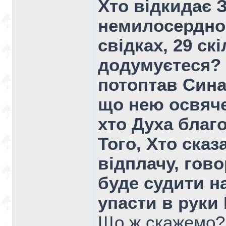
Хто відкидає 
немилосердно 
свідках, 29 ск
додумуєтеся? 
потоптав Сина 
що нею освяче
хто Духа благ
Того, Хто сказ
відплачу, гово
буде судити н
упасти в руки
Що ж скажемо?