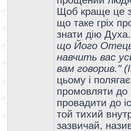
прощений люд
Щоб краще це з
що таке гріх пр
знати дію Духа
що Його Отець 
навчить вас усь
вам говорив." (
цьому і полягає
промовляти до 
провадити до і
той тихий внутр
зазвичай, нази