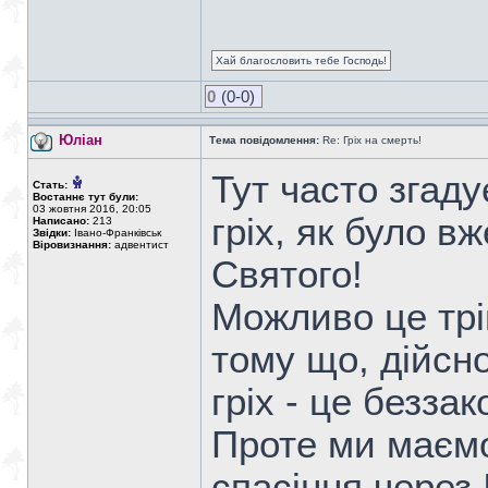
Хай благословить тебе Господь!
0
(0-0)
Юліан
Тема повідомлення:
Re: Гріх на смерть!
Тут часто згаду
Стать:
Востаннє тут були:
03 жовтня 2016, 20:05
гріх, як було в
Написано:
213
Звідки:
Івано-Франківськ
Віровизнання:
адвентист
Святого!
Можливо це трі
тому що, дійсно
гріх - це безза
Проте ми маємо
спасіння через 