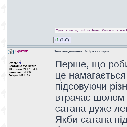
Трава засихає, а квітка зів'яне, Слово ж нашого 
+1
(1-0)
Братик
Тема повідомлення:
Re: Гріх на смерть!
Перше, що роби
Стать:
Востаннє тут були:
13 жовтня 2017, 04:39
це намагається 
Написано:
4006
Звідки:
MA-USA
підсовуючи різн
втрачає шолом с
сатана дуже ле
Якби сатана під