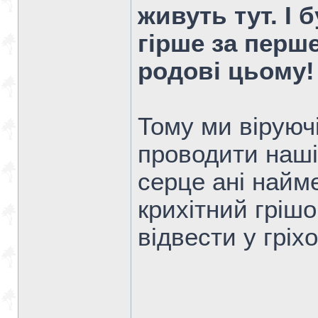
живуть тут. І 
гірше за перше
родові цьому
Тому ми віруюч
проводити наші
серце ані найме
крихітний гріш
відвести у гріхо