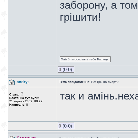
заборону, а то
грішити!
Хай благословить тебе Господь!
0
(0-0)
andryt
Тема повідомлення:
Re: Гріх на смерть!
так и амінь.нех
Стать:
Востаннє тут були:
21 червня 2009, 08:27
Написано:
8
0
(0-0)