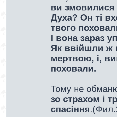
ви змовилися
Духа? Он ті вх
твого поховали
І вона зараз у
Як ввійшли ж 
мертвою, і, ви
поховали.
Тому не обманю
зо страхом і 
спасіння
.(Фил.