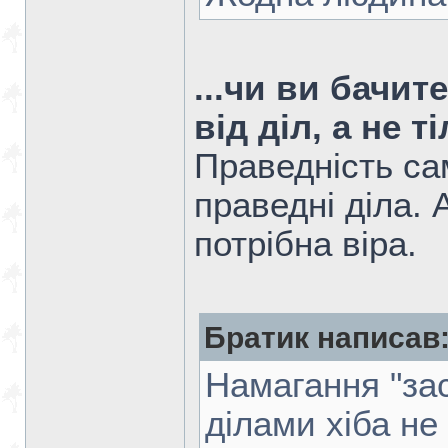
...чи ви бачи
від діл, а не т
Праведність сам
праведні діла. 
потрібна віра.
Братик написав
Намагання "за
ділами хіба не