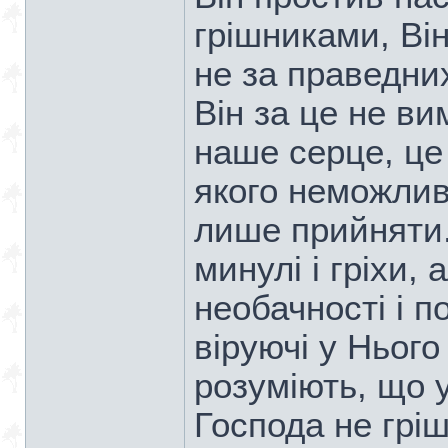
грішниками, Ві
не за праведних
Він за це не ви
наше серце, це
якого неможлив
лише прийняти.
минулі і гріхи,
необачності і п
віруючі у Нього
розуміють, що у
Господа не грі