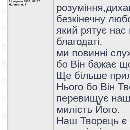
21 червня 2009, 08:27
розуміння,диха
Написано:
8
безкінечну люб
який рятує нас 
благодаті.
ми повинні слу
бо Він бажає що
Ще більше прил
Нього бо Він Т
перевищує наше
милість Його.
Наш Творець є 