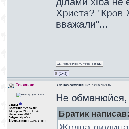
ділами хіба не 
Христа? "Кров 
вважали"...
Хай благословить тебе Господь!
0
(0-0)
Сонячник
Тема повідомлення:
Re: Гріх на смерть!
Не обманюйся, 
Стать:
Востаннє тут були:
Братик написав
14 червня 2026, 06:47
Написано:
4694
Звідки:
Україна
Віровизнання:
християнин
Жодна людина 