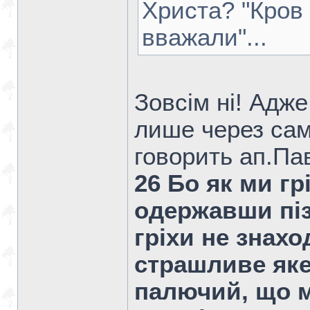
Христа? "Кров
вважали"...
Зовсім ні! Адж
лише через само
говорить ап.Па
26 Бо як ми г
одержавши піз
гріхи не знахо
страшливе яке
палючий, що м