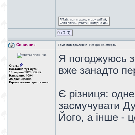
ЛіТай, моя пташко, угору зліТай,
Спіткнутись, упасти нікому не дай
0
(0-0)
Сонячник
Тема повідомлення:
Re: Гріх на смерть!
Я погоджуюсь з
Стать:
вже занадто пе
Востаннє тут були:
14 червня 2026, 06:47
Написано:
4694
Звідки:
Україна
Віровизнання:
християнин
Є різниця: одне
засмучувати Ду
Його, а інше - 