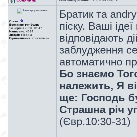
Сонячник
Тема повідомлення:
Re: Гріх на смерть!
Братик та andry
Стать:
піску. Ваші ідеї
Востаннє тут були:
14 червня 2026, 06:47
Написано:
4694
відповідають д
Звідки:
Україна
Віровизнання:
християнин
заблудження се
автоматично пр
Бо знаємо Того
належить, Я ві
ще: Господь б
Страшна річ у
(Євр.10:30-31)