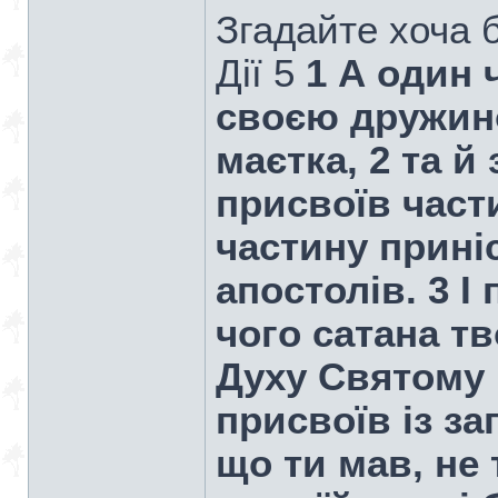
Згадайте хоча б
Дiї 5
1 А один 
своєю дружин
маєтка, 2 та й
присвоїв части
частину приніс
апостолів. 3 І
чого сатана т
Духу Святому 
присвоїв із за
що ти мав, не 