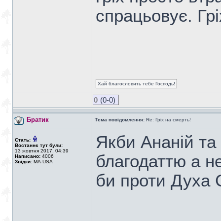
спрацьовує. Гр
Хай благословить тебе Господь!
0
(0-0)
Братик
Тема повідомлення:
Re: Гріх на смерть!
Якби Ананій та 
Стать:
Востаннє тут були:
13 жовтня 2017, 04:39
благодаттю а не
Написано:
4006
Звідки:
MA-USA
би проти Духа 