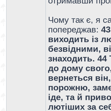
отримавши про
Чому так є, я 
попереджав:
43
виходить із л
безвідними, в
знаходить. 44 
до дому свого
вернеться він,
порожню, заме
іде, та й прив
лютіших за себ