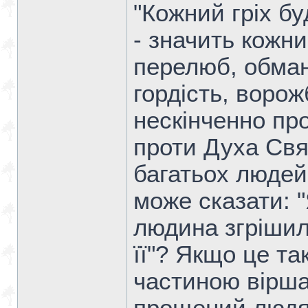
"Кожний гріх б
- значить кожн
перелюб, обман
гордість, воро
нескінченно про
проти Духа Свят
багатьох людей
може сказати: 
людина згрішил
її"? Якщо це та
частиною вірша 