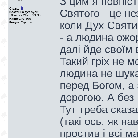
З цим я повніст
Стать:
Святого - це не
Востаннє тут були:
10 квітня 2026, 23:36
Написано:
907
коли Дух Святи
Звідки:
Україна
- а людина ожор
далі йде своїм
Такий гріх не 
людина не шук
перед Богом, а
дорогою. А без
Тут треба сказа
(такі ось, як н
простив і всі м