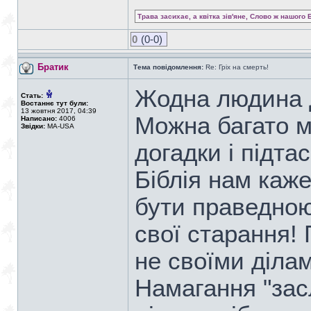
Трава засихає, а квітка зів'яне, Слово ж нашого 
0
(0-0)
Братик
Тема повідомлення:
Re: Гріх на смерть!
Жодна людина д
Стать:
Востаннє тут були:
13 жовтня 2017, 04:39
Можна багато м
Написано:
4006
Звідки:
MA-USA
догадки і підта
Біблія нам каж
бути праведною
свої старання!
не своїми ділам
Намагання "зас