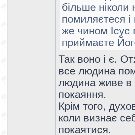
більше ніколи 
помиляєтеся і
же чином Ісус 
приймаєте Йо
Так воно і є. О
все людина пом
людина живе в г
покаяння.
Крім того, духо
коли визнає се
покаятися.