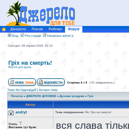
Джерело
Поезія
Рейтинг
Форум
Вхід
Реєстрація
Написати admin`у
Сьогодні: 09 серпня 2026, 01:10
Гріх на смерть!
Версія для друку
Сторінка
4
з
5
[ 61 повідомлень ]
Теми без відповідей
|
Активні теми
Початок
»
ДЖЕРЕЛО ДУХОВНЕ
»
Духовні роздуми
»
Гріх
Автор
andryt
Тема повідомлення:
Re: Гріх на смерть!
вся слава тіль
Стать:
Востаннє тут були: