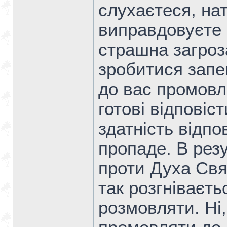
слухаєтеся, на
виправдовуєте 
страшна загроз
зробитися запе
до вас промовл
готові відповіс
здатність відпо
пропаде. В рез
проти Духа Свя
так розгніваєть
розмовляти. Ні