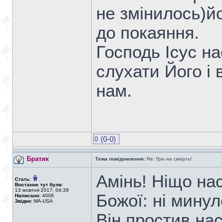
не змінилось)й
до покаяння.
Господь Ісус н
слухати Його і 
нам.
0
(0-0)
Братик
Тема повідомлення:
Re: Гріх на смерть!
Амінь! Ніщо нас
Стать:
Востаннє тут були:
13 жовтня 2017, 04:39
Божої: ні минул
Написано:
4006
Звідки:
MA-USA
Він простив на