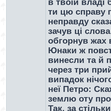
в твоїй владі 
ти цю справу 
неправду сказа
зачув ці слова,
обгорнув жах в
Юнаки ж повст
винесли та й п
через три при
випадок нічог
неї Петро: Ска
землю оту про
Так, за стільк