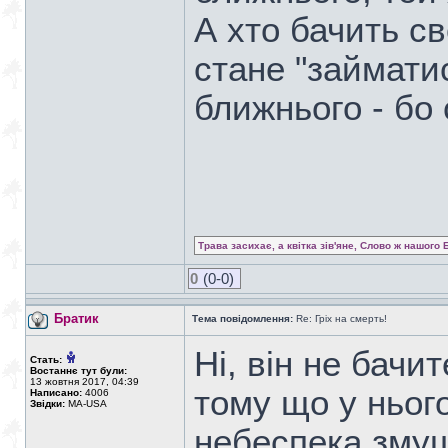
А хто бачить с
стане "займати
ближнього - бо
Трава засихає, а квітка зів'яне, Слово ж нашого 
0
(0-0)
Братик
Тема повідомлення:
Re: Гріх на смерть!
Ні, він не бачи
Стать:
Востаннє тут були:
13 жовтня 2017, 04:39
тому що у нього
Написано:
4006
Звідки:
MA-USA
небеспека змуш