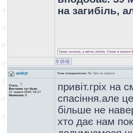
на загибіль, а
Трава засихає, а квітка зів'яне, Слово ж нашого 
0
(0-0)
andryt
Тема повідомлення:
Re: Гріх на смерть!
привіт.гріх на 
Стать:
Востаннє тут були:
21 червня 2009, 08:27
спасіння.але ц
Написано:
8
більше не наве
хто дає нам по