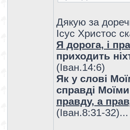
Дякую за дореч
Ісус Христос ск
Я дорога, і пр
приходить ніх
(Iван.14:6)
Як у слові Мої
справді Моїми
правду, а пра
(Iван.8:31-32)..