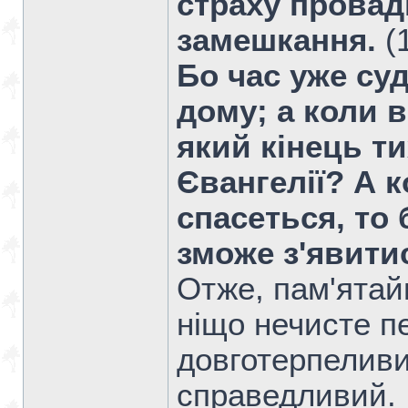
страху провад
замешкання.
(
Бо час уже су
дому; а коли в
який кінець т
Євангелії? А 
спасеться, то
зможе з'явити
Отже, пам'ятайм
ніщо нечисте п
довготерпеливи
справедливий.