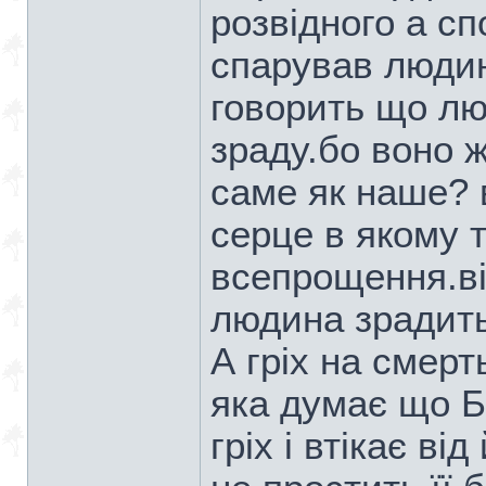
розвідного а сп
спарував людин
говорить що лю
зраду.бо воно ж
саме як наше? 
серце в якому 
всепрощення.ві
людина зрадить
А гріх на смер
яка думає що Б
гріх і втікає в