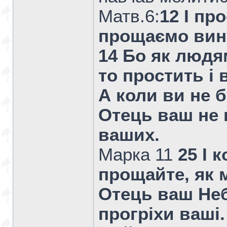
Матв.6:
12 І пр
прощаємо вин
14 Бо як людям
то простить і
А коли ви не 
Отець ваш не 
ваших.
Марка 11
25 І 
прощайте, як 
Отець ваш Не
прогріхи ваші.