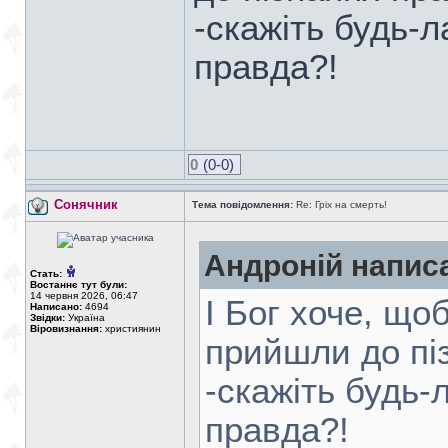
-скажіть будь-л
правда?!
0
(0-0)
Сонячник
Тема повідомлення:
Re: Гріх на смерть!
Андроній напис
Стать:
Востаннє тут були:
14 червня 2026, 06:47
І Бог хоче, що
Написано:
4694
Звідки:
Україна
Віровизнання:
християнин
прийшли до пі
-скажіть будь-
правда?!