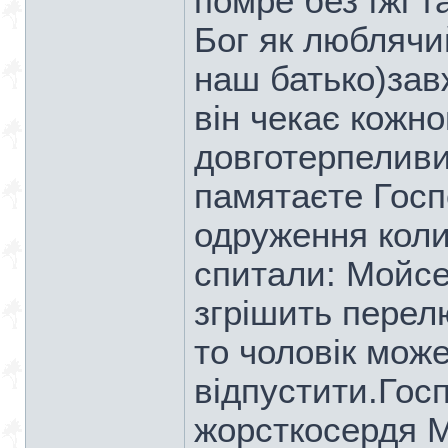
помре без їжі т
Бог як люблячи
наш батько)зав
він чекає кожн
довготерпеливи
памятаєте Госп
одруження коли
спитали: Мойсе
згрішить перел
то чоловік може
відпустити.Гос
жорсткосердя М