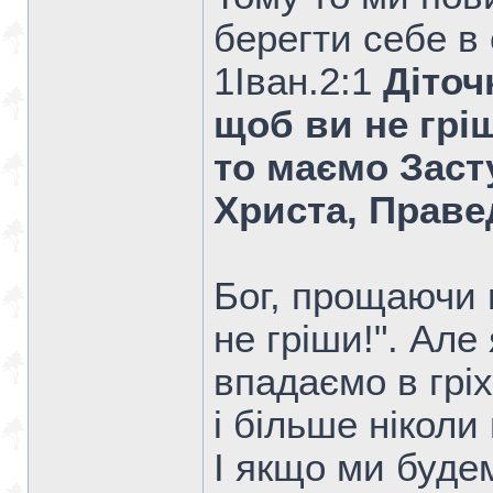
берегти себе в с
1Iван.2:1
Діточ
щоб ви не гріш
то маємо Заст
Христа, Праве
Бог, прощаючи гр
не гріши!". Але
впадаємо в грі
і більше ніколи
І якщо ми будем