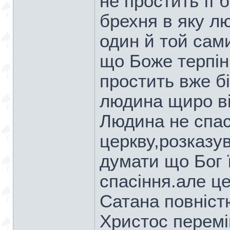
не простить її 
брехня в яку л
один й той сам
що Боже терпінн
простить вже б
людина щиро ві
Людина не спас
церкву,розказу
думати що Бог 
спасіння.але це
Сатана повніст
Христос перемі