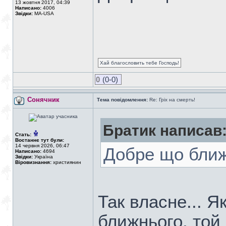
13 жовтня 2017, 04:39
Написано:
4006
Звідки:
MA-USA
Хай благословить тебе Господь!
0
(0-0)
Сонячник
Тема повідомлення:
Re: Гріх на смерть!
Братик написав
Стать:
Востаннє тут були:
14 червня 2026, 06:47
Добре що ближ
Написано:
4694
Звідки:
Україна
Віровизнання:
християнин
Так власне... Я
ближнього, той 