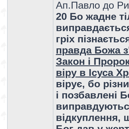
Ап.Павло до Ри
20 Бо жадне т
виправдається
гріх пізнається
правда Божа з
Закон і Проро
віру в Ісуса Х
вірує, бо різн
і позбавлені Б
виправдуються
відкуплення, щ
Бог дав у жер