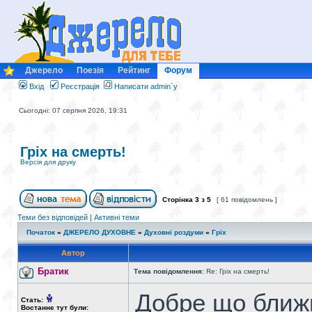
Джерело
Поезія
Рейтинг
Форум
Вхід
Реєстрація
Написати admin`у
Сьогодні: 07 серпня 2026, 19:31
Гріх на смерть!
Версія для друку
Сторінка
3
з
5
[ 61 повідомлень ]
Теми без відповідей
|
Активні теми
Початок
»
ДЖЕРЕЛО ДУХОВНЕ
»
Духовні роздуми
»
Гріх
Автор
Братик
Тема повідомлення:
Re: Гріх на смерть!
Добре що ближ
Стать:
Востаннє тут були: