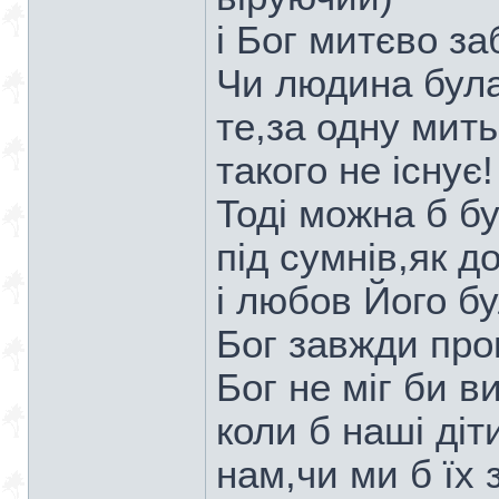
і Бог митєво з
Чи людина бул
те,за одну мить
такого не існує
Тоді можна б б
під сумнів,як д
і любов Його бу
Бог завжди про
Бог не міг би в
коли б наші діт
нам,чи ми б їх