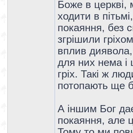
Боже в церкві,
ходити в пітьмі,
покаяння, без с
згрішили гріхом
вплив диявола,
для них нема і 
гріх. Такі ж лю
потопають ще б
А іншим Бог дає
покаяння, але ц
Тому то ми пов