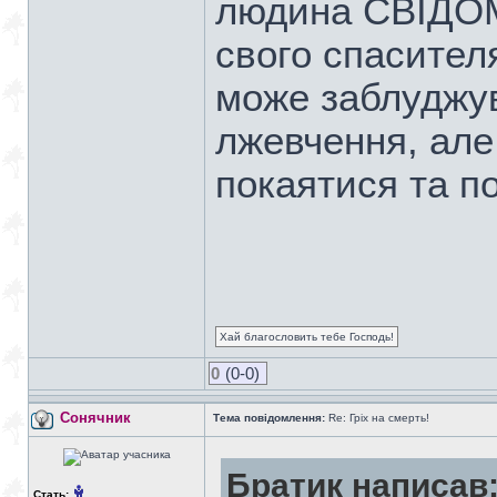
людина СВІДОМ
свого спасител
може заблуджув
лжевчення, але
покаятися та п
Хай благословить тебе Господь!
0
(0-0)
Сонячник
Тема повідомлення:
Re: Гріх на смерть!
Братик написав
Стать: