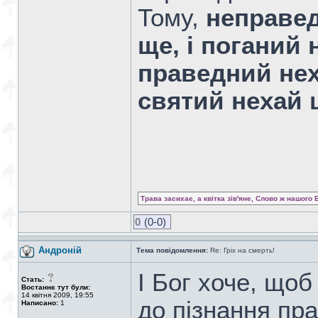
Тому,
неправед
ще, і поганий
праведний нех
святий нехай 
Трава засихає, а квітка зів'яне, Слово ж нашого 
0
(0-0)
Андроній
Тема повідомлення:
Re: Гріх на смерть!
І Бог хоче, щоб
Стать:
Востаннє тут були:
14 квітня 2009, 19:55
до пізнання пра
Написано:
1