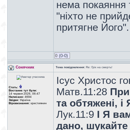
нема покаяння 
"ніхто не прий
притягне Його".
0
(0-0)
Сонячник
Тема повідомлення:
Re: Гріх на смерть!
Ісус Христос го
Стать:
Матв.11:28
При
Востаннє тут були:
14 червня 2026, 06:47
Написано:
4694
та обтяжені, і
Звідки:
Україна
Віровизнання:
християнин
Лук.11:9
І Я ва
дано, шукайте 