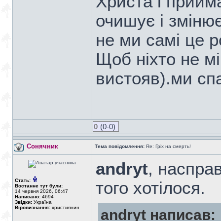
Христа і прийм
очишує і зміню
не ми самі це 
Щоб ніхто не м
вистояв).ми сп
0
(0-0)
Сонячник
Тема повідомлення:
Re: Гріх на смерть!
andryt
, насправ
Стать:
того хотілося.
Востаннє тут були:
14 червня 2026, 06:47
Написано:
4694
Звідки:
Україна
Віровизнання:
християнин
andryt написав: