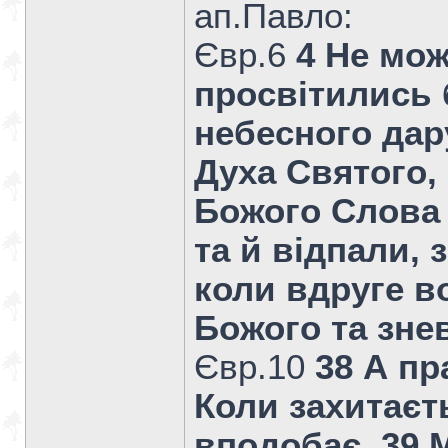
ап.Павло:
Євр.6
4 Не мож
просвітились 
небесного дар
Духа Святого,
Божого Слова 
та й відпали,
коли вдруге в
Божого та зне
Євр.10
38 А пр
Коли захитаєт
вподобає. 39 М