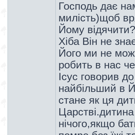
Господь дає на
милість)щоб вр
Йому відячити
Хіба Він не зна
Його ми не мож
робить в нас че
Ісус говорив до
найбільший в Й
стане як ця ди
Царстві.дитина
нічого,якщо бат