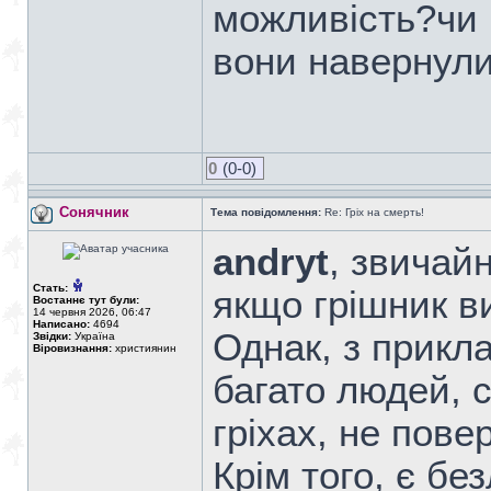
можливість?чи 
вони навернули
0
(0-0)
Сонячник
Тема повідомлення:
Re: Гріх на смерть!
andryt
, звичай
Стать:
якщо грішник ви
Востаннє тут були:
14 червня 2026, 06:47
Написано:
4694
Однак, з прикл
Звідки:
Україна
Віровизнання:
християнин
багато людей, с
гріхах, не пове
Крім того, є бе