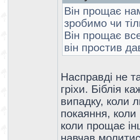
Він прощає нам
зробимо чи тіл
Він прощає вс
він простив да
Насправді не т
гріхи. Біблія к
випадку, коли 
покаяння, коли 
коли прощає і
навчав молитис