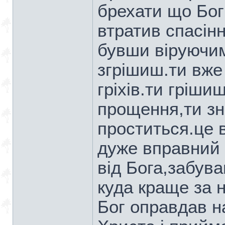
брехати що Бог
втратив спасінн
бувши віруючим
згрішиш.ти вже
гріхів.ти гріши
прощення,ти зн
проститься.це 
дуже вправний 
від Бога,забув
куда краще за н
Бог оправдав н