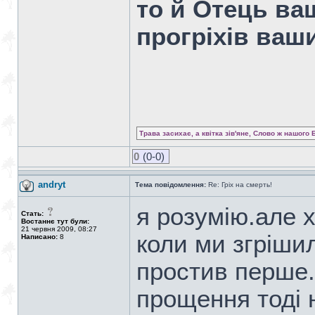
то й Отець ва
прогріхів ваш
Трава засихає, а квітка зів'яне, Слово ж нашого 
0
(0-0)
andryt
Тема повідомлення:
Re: Гріх на смерть!
я розумію.але 
Стать:
Востаннє тут були:
21 червня 2009, 08:27
коли ми згріши
Написано:
8
простив перше.
прощення тоді 