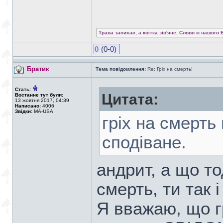
Трава засихає, а квітка зів'яне, Слово ж нашого 
0
(0-0)
Братик
Тема повідомлення:
Re: Гріх на смерть!
Стать:
Цитата:
Востаннє тут були:
13 жовтня 2017, 04:39
Написано:
4006
Звідки:
MA-USA
гріх на смерть
сподіване.
андрит, а що то
смерть, ти так і
Я вважаю, що гр