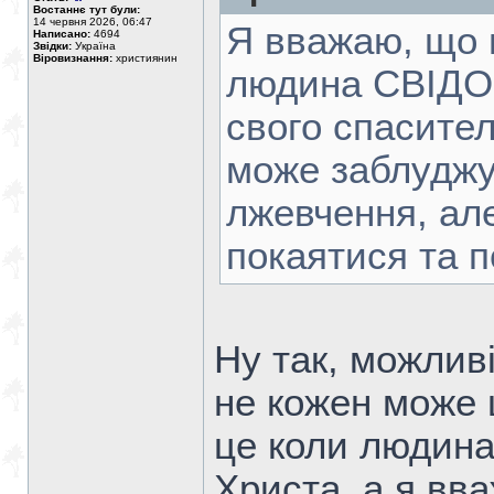
Востаннє тут були:
14 червня 2026, 06:47
Я вважаю, що г
Написано:
4694
Звідки:
Україна
Віровизнання:
християнин
людина СВІДОМ
свого спасител
може заблуджу
лжевчення, ал
покаятися та п
Ну так, можлив
не кожен може 
це коли людин
Христа, а я вв