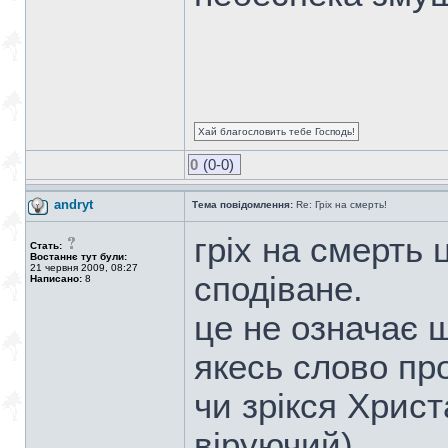
Хай благословить тебе Господь!
0
(0-0)
andryt
Тема повідомлення:
Re: Гріх на смерть!
гріх на смерть 
Стать:
Востаннє тут були:
21 червня 2009, 08:27
сподіване.
Написано:
8
це не означає 
якесь слово пр
чи зрікся Христ
віруючий)