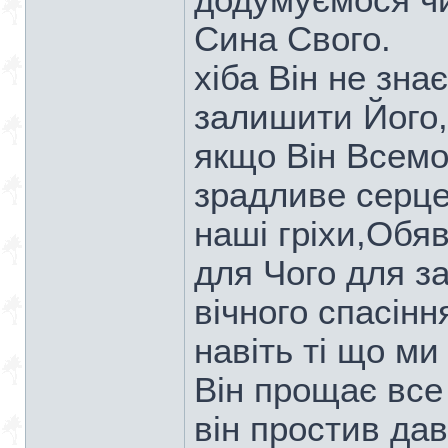
додумуємося чи
Сина Свого.
хіба Він не зна
залишити Його,
якщо Він Всемо
зрадливе серце
наші гріхи,Обя
для Чого для з
вічного спасінн
навіть ті що ми
Він прощає все
він простив дав