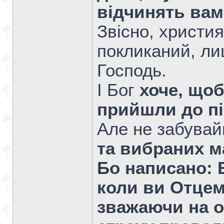
відчинять вам
Звісно, христи
покликаний, ли
Господь.
І Бог
хоче, щоб
прийшли до пі
Але не забува
та вибраних м
Бо написано: Б
коли ви Отцем 
зважаючи на ос