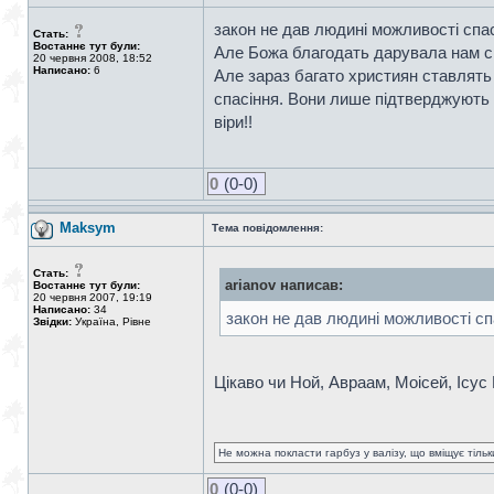
закон не дав людині можливості спас
Стать:
Востаннє тут були:
Але Божа благодать дарувала нам сп
20 червня 2008, 18:52
Написано:
6
Але зараз багато християн ставлять 
спасіння. Вони лише підтверджують щ
віри!!
0
(0-0)
Maksym
Тема повідомлення:
Стать:
arianov написав:
Востаннє тут були:
20 червня 2007, 19:19
Написано:
34
закон не дав людині можливості сп
Звідки:
Україна, Рівне
Цікаво чи Ной, Авраам, Моісей, Ісус 
Не можна покласти гарбуз у валізу, що вміщує тіль
0
(0-0)