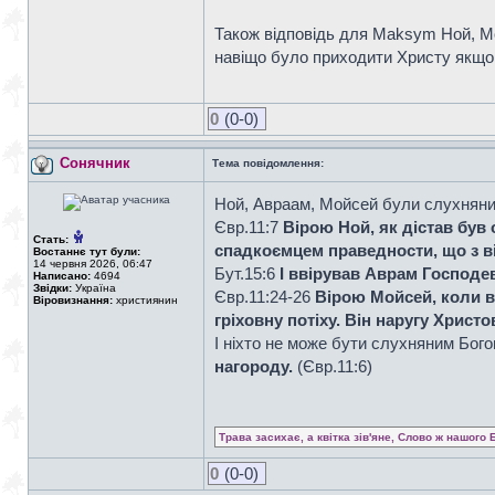
Також відповідь для Maksym Ной, Мой
навіщо було приходити Христу якщо 
0
(0-0)
Сонячник
Тема повідомлення:
Ной, Авраам, Мойсей були слухняним
Євр.11:7
Вірою Ной, як дістав був 
Стать:
спадкоємцем праведности, що з ві
Востаннє тут були:
14 червня 2026, 06:47
Бут.15:6
І ввірував Аврам Господеві
Написано:
4694
Звідки:
Україна
Євр.11:24-26
Вірою Мойсей, коли в
Віровизнання:
християнин
гріховну потіху. Він наругу Христ
І ніхто не може бути слухняним Бого
нагороду.
(Євр.11:6)
Трава засихає, а квітка зів'яне, Слово ж нашого 
0
(0-0)