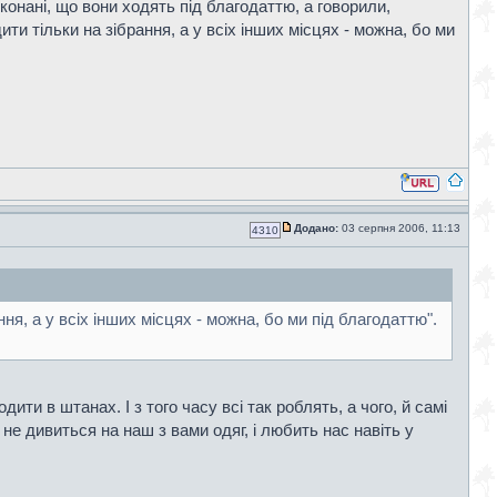
онані, що вони ходять під благодаттю, а говорили,
и тільки на зібрання, а у всіх інших місцях - можна, бо ми
Додано:
03 серпня 2006, 11:13
4310
я, а у всіх інших місцях - можна, бо ми під благодаттю".
ти в штанах. І з того часу всі так роблять, а чого, й самі
) не дивиться на наш з вами одяг, і любить нас навіть у