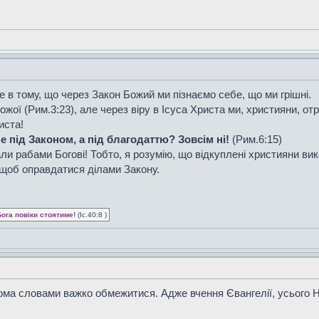
 в тому, що через Закон Божий ми пізнаємо себе, що ми грішні.
Божої (Рим.3:23), але через віру в Ісуса Христа ми, християни, 
иста!
е під Законом, а під благодаттю? Зовсім ні!
(Рим.6:15)
тали рабами Богові! Тобто, я розумію, що відкуплені християни ви
 щоб оправдатися ділами Закону.
Бога повіки стоятиме!
(Іс.40:8 )
ома словами важко обмежитися. Адже вчення Євангелії, усього Н