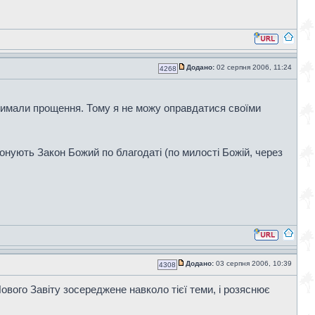
Додано:
02 серпня 2006, 11:24
4268
отримали прощення. Тому я не можу оправдатися своїми
конують Закон Божий по благодаті (по милості Божій, через
Додано:
03 серпня 2006, 10:39
4308
ового Завіту зосереджене навколо тієї теми, і розяснює