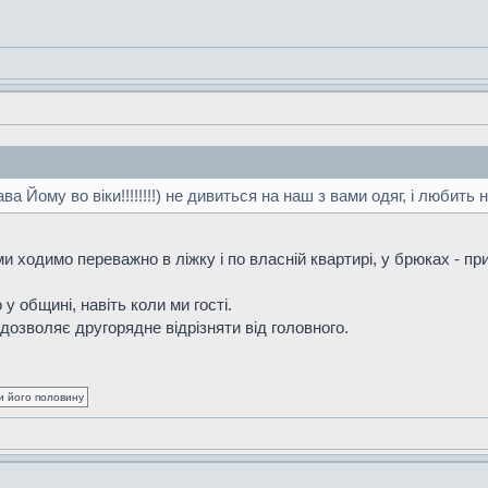
а Йому во віки!!!!!!!!) не дивиться на наш з вами одяг, і любить 
ми ходимо переважно в ліжку і по власній квартирі, у брюках - п
 у общині, навіть коли ми гості.
 дозволяє другорядне відрізняти від головного.
ки його половину