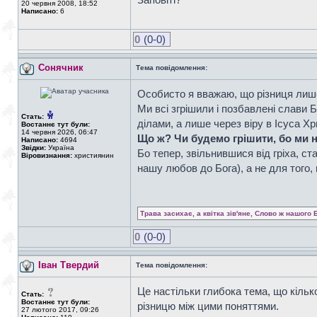
20 червня 2008, 18:52
Написано:
6
0
(0-0)
Сонячник
Тема повідомлення:
Особисто я вважаю, що різниця лише
Ми всі згрішили і позбавлені слави 
Стать:
ділами, а лише через віру в Ісуса Хр
Востаннє тут були:
14 червня 2026, 06:47
Що ж? Чи будемо грішити, бо ми н
Написано:
4694
Звідки:
Україна
Бо тепер, звільнившися від гріха, с
Віровизнання:
християнин
нашу любов до Бога), а не для того,
Трава засихає, а квітка зів'яне, Слово ж нашого 
0
(0-0)
Іван Твердий
Тема повідомлення:
Це настільки глибока тема, що кільк
Стать:
Востаннє тут були:
різницю між цими поняттями.
27 лютого 2017, 09:26