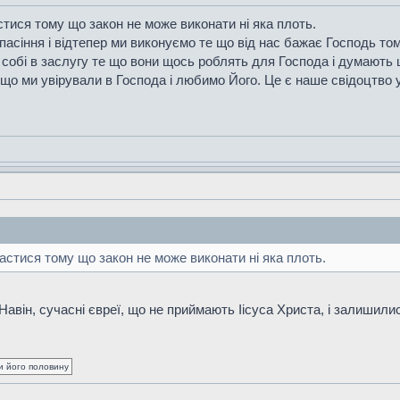
тися тому що закон не може виконати ні яка плоть.
асіння і відтепер ми виконуємо те що від нас бажає Господь то
собі в заслугу те що вони щось роблять для Господа і думають ц
о ми увірували в Господа і любимо Його. Це є наше свідоцтво ув
астися тому що закон не може виконати ні яка плоть.
Навін, сучасні євреї, що не приймають Іісуса Христа, і залишили
ки його половину