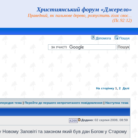
Християнський форум «Джерело»
Праведний, як пальмове дерево, розпустить гіллє своє...
(Пс.92:12)
Допомога
Пошук
На сторінку
1
,
2
Далі
опередня тема
|
Перейти до першого непрочитаного повідомлення
|
Наступна тема
Додано:
02 серпня 2006, 08:59
4266
у Новому Заповіті та законом який був дан Богом у Старому