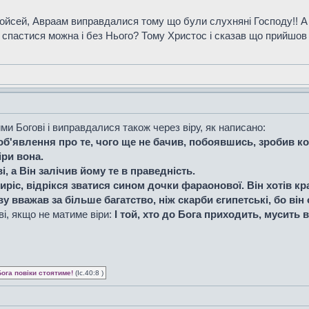
сей, Авраам виправдалися тому що були слухняні Господу!! А су
спастися можна і без Нього? Тому Христос і сказав що прийшов 
и Богові і виправдалися також через віру, як написано:
об'явлення про те, чого ще не бачив, побоявшись, зробив ковч
ри вона.
, а Він залічив йому те в праведність.
иріс, відрікся зватися сином дочки фараонової. Він хотів 
ову вважав за більше багатство, ніж скарби єгипетські, бо ві
ві, якщо не матиме віри:
І той, хто до Бога приходить, мусить в
Бога повіки стоятиме!
(Іс.40:8 )