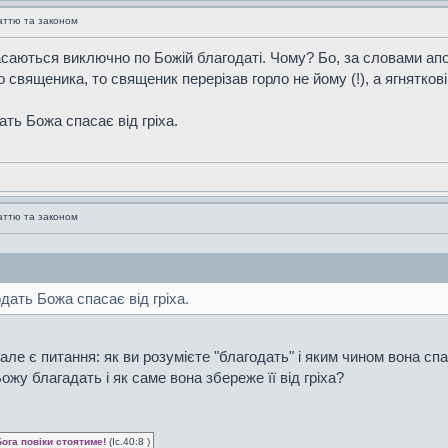
аттю та законом
пасаються виключно по Божій благодаті. Чому? Бо, за словами апос
о священика, то священик перерізав горло не йому (!), а ягнятко
ать Божа спасає від гріха.
аттю та законом
одать Божа спасає від гріха.
ле є питання: як ви розумієте "благодать" і яким чином вона спа
жу благадать і як саме вона збереже її від гріха?
Бога повіки стоятиме!
(Іс.40:8 )