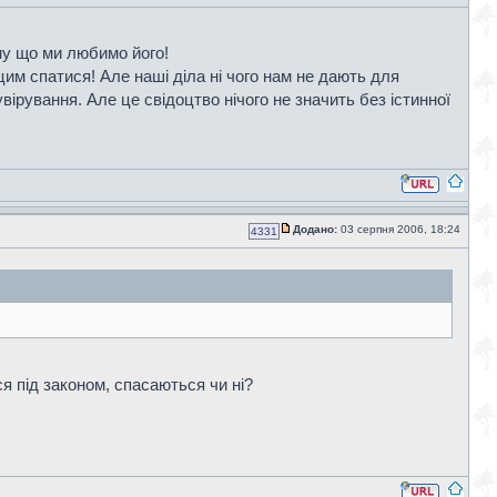
му що ми любимо його!
им спатися! Але наші діла ні чого нам не дають для
ірування. Але це свідоцтво нічого не значить без істинної
Додано:
03 серпня 2006, 18:24
4331
ся під законом, спасаються чи ні?