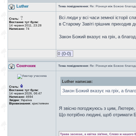
Luther
Тема повідомлення:
Re: Різниця між Божою благод
Всі люди у всі часи земної історії с
Стать:
Востаннє тут були:
в Старому Завіті грішник приходив д
14 червня 2011, 23:28
Написано:
74
Закон Божий вказує на гріх, а благод
0
(0-0)
Сонячник
Тема повідомлення:
Re: Різниця між Божою благод
Luther написав:
Стать:
Закон Божий вказує на гріх, а благ
Востаннє тут були:
14 червня 2026, 06:47
Написано:
4694
Звідки:
Україна
Віровизнання:
християнин
Я звісно погоджуюсь з цим, Лютере, а
Що потрібно людині, щоб отримати Бо
Трава засихає, а квітка зів'яне, Слово ж нашого 