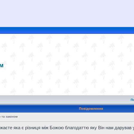
ом
П
Повідомлення
 та законом
ажаєте яка є різниця між Божою благодаттю яку Він нам дарував 