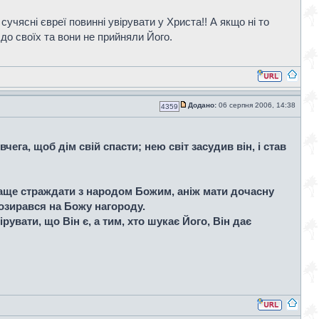
чясні євреї повинні увірувати у Христа!! А якщо ні то
до своїх та вони не прийняли Його.
Додано:
06 серпня 2006, 14:38
4359
ега, щоб дім свій спасти; нею світ засудив він, і став
краще страждати з народом Божим, аніж мати дочасну
н озирався на Божу нагороду.
ірувати, що Він є, а тим, хто шукає Його, Він дає