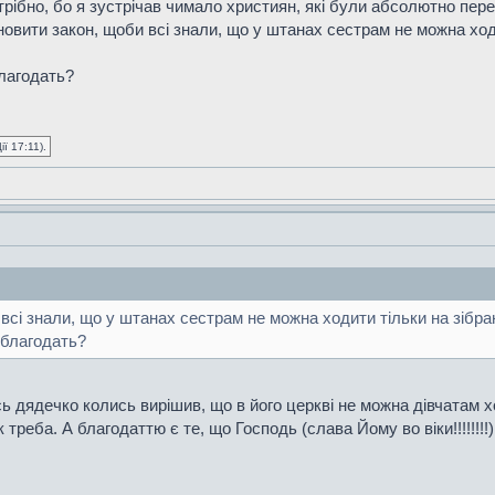
ібно, бо я зустрічав чимало християн, які були абсолютно перек
новити закон, щоби всі знали, що у штанах сестрам не можна ходит
благодать?
ї 17:11).
сі знали, що у штанах сестрам не можна ходити тільки на зібранн
- благодать?
ь дядечко колись вирішив, що в його церкві не можна дівчатам ходи
 треба. А благодаттю є те, що Господь (слава Йому во віки!!!!!!!!