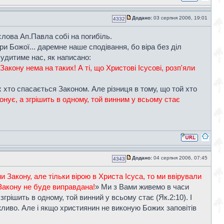
Додано:
03 серпня 2006, 19:01
4332
слова Ап.Павла собі на погибіль.
ри Божої... даремне наше сподівання, бо віра без діл
удитиме нас, як написано:
Закону нема на таких! А ті, що Христові Ісусові, розп'яли
х хто спасається Законом. Але різниця в тому, що той хто
онує, а згрішить в одному, той винним у всьому стає
Додано:
04 серпня 2006, 07:45
4343
Закону, але тільки вірою в Христа Ісуса, то ми ввірували
Закону не буде виправдана!
» Ми з Вами живемо в часи
згрішить в одному, той винний у всьому стає (Як.2:10). І
жливо. Але і якщо християнин не виконую Божих заповітів