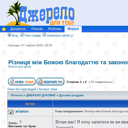
Джерело
Поезія
Рейтинг
Форум
Вхід
Реєстрація
Написати admin`у
Сьогодні: 07 серпня 2026, 14:52
Різниця між Божою благодаттю та закон
Версія для друку
Сторінка
1
з
2
[ 26 повідомлень ]
Теми без відповідей
|
Активні теми
Початок
»
ДЖЕРЕЛО ДУХОВНЕ
»
Духовні роздуми
Автор
arianov
Тема повідомлення:
Різниця між Божою благодаттю
Вітаю вас! Я хочу запитати як ви вв
Стать:
Востаннє тут були:
Заповіті?