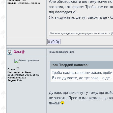
Написано:
119
Але обговорювати цю тему конче потр
Звідки:
Тернопіль, Україна
зокрема, такі фрази: Треба нам вста
під благодаттю".
Як ви думаєте, де тут закон, а де - 
Писання досліджували день-у-день, чи так воно є (Ді
0
(0-0)
Ольг@
Тема повідомлення:
Іван Твердий написав:
Стать:
Треба нам встановити закон, щоби в
Востаннє тут були:
20 листопада 2008, 15:57
Як ви думаєте, де тут закон, а де 
Написано:
292
Звідки:
Київ
Думаю, що закон тут у тому, що якійс
не знають. Просто їм сказали, що так
піжамі