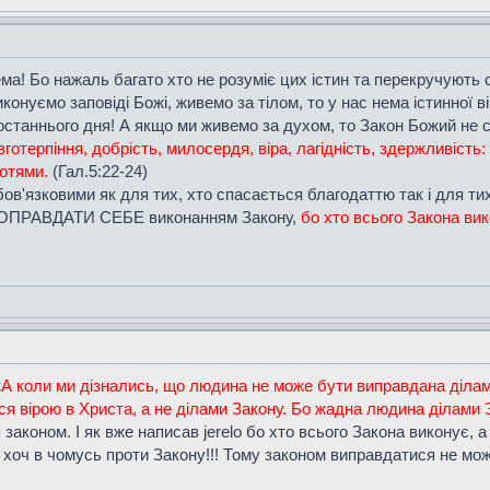
тема! Бо нажаль багато хто не розуміє цих істин та перекручують 
нуємо заповіді Божі, живемо за тілом, то у нас нема істинної ві
останнього дня! А якщо ми живемо за духом, то Закон Божий не с
вготерпіння, добрість, милосердя, віра, лагідність, здержливість: 
хотями.
(Гал.5:22-24)
бов'язковими як для тих, хто спасається благодаттю так і для ти
е ОПРАВДАТИ СЕБЕ виконанням Закону,
бо хто всього Закона вик
«
А коли ми дізнались, що людина не може бути виправдана ділами 
ся вірою в Христа, а не ділами Закону. Бо жадна людина ділами 
аконом. І як вже написав jerelo бо хто всього Закона виконує, а 
 хоч в чомусь проти Закону!!! Тому законом виправдатися не мо