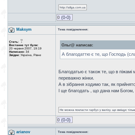
http://allga.com.ua
0
(0-0)
Maksym
Тема повідомлення:
Стать:
Ольг@ написав:
Востаннє тут були:
20 червня 2007, 19:19
Написано:
34
А благодаттю є те, що Господь (слав
Звідки:
Україна, Рівне
Благодатью є також те, що в піжамі 
переважно жінки.
А в зібрання ходимо так, як прийнято
І ще благодать , що дана нам Богом,
Не можна покласти гарбуз у валізу, що вміщує тіль
0
(0-0)
arianov
Тема повідомлення: