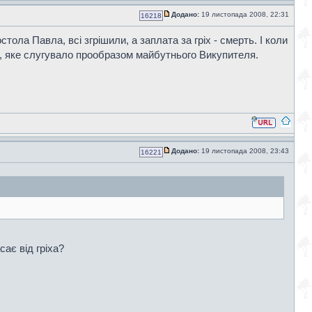
Додано:
19 листопада 2008, 22:31
16218
тола Павла, всі згрішили, а заплата за гріх - смерть. І коли
ві, яке слугувало прообразом майбутнього Викупителя.
Додано:
19 листопада 2008, 23:43
16221
сає від гріха?