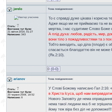
jerelo
Тема повідомлення:
То є справді дуже цікава і корисна 
Адже якщо ми не приймаємо та не вико
Стать:
мертва, і нас судитиме Слово Боже 
Востаннє тут були:
21 квітня 2016, 01:27
А плід духа: любов, радість, мир, до
Написано:
343
вони тіло з пожадливостями та з по
Тобто виходить, що діла (плоди) є о
спасається благодаттю він не мож
(Як.2:10).
0
(0-0)
arianov
Тема повідомлення:
У Слові Божому написано Гал 2:16: 
Стать:
Востаннє тут були:
в Христа Ісуса, щоб нам виправдати
20 червня 2008, 18:52
Написано:
6
Нового Заповіту де нема оправдання з
нема такої людини яка б не згрішила
йому теж віра без діл не допоможе!!!